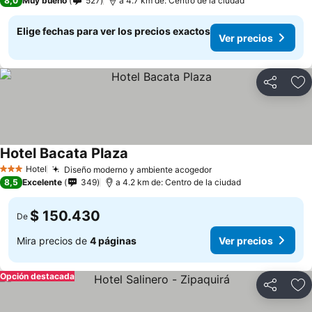
8,0
Muy bueno
527
a 4.7 km de: Centro de la ciudad
Elige fechas para ver los precios exactos
Ver precios
Compartir
Ag
Hotel Bacata Plaza
Ver precios
Hotel
Diseño moderno y ambiente acogedor
Ver precios
3 Estrellas
8,5
Excelente
349
a 4.2 km de: Centro de la ciudad
$ 150.430
De
Mira precios de
4 páginas
Ver precios
Opción destacada
Compartir
Ag