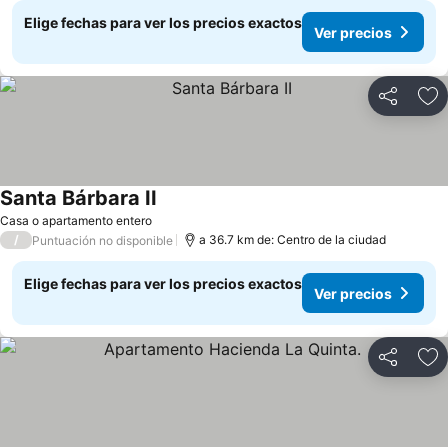
Elige fechas para ver los precios exactos
Ver precios
Compartir
Ag
Santa Bárbara II
Ver precios
Casa o apartamento entero
/
a 36.7 km de: Centro de la ciudad
Puntuación no disponible
Elige fechas para ver los precios exactos
Ver precios
Compartir
Ag