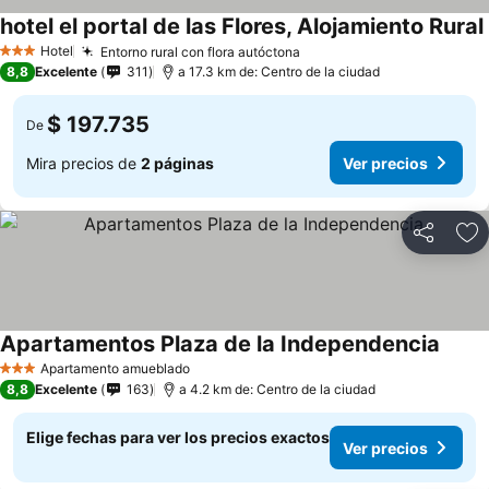
hotel el portal de las Flores, Alojamiento Rural
Hotel
Entorno rural con flora autóctona
Ver precios
3 Estrellas
8,8
Excelente
311
a 17.3 km de: Centro de la ciudad
$ 197.735
De
Mira precios de
2 páginas
Ver precios
Compartir
Ag
Apartamentos Plaza de la Independencia
Ver p
Apartamento amueblado
3 Estrellas
8,8
Excelente
163
a 4.2 km de: Centro de la ciudad
Elige fechas para ver los precios exactos
Ver precios