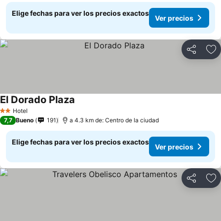
Elige fechas para ver los precios exactos
Ver precios
Compartir
Ag
El Dorado Plaza
Ver precios
Hotel
2 Estrellas
7,7
Bueno
191
a 4.3 km de: Centro de la ciudad
Elige fechas para ver los precios exactos
Ver precios
Compartir
Ag