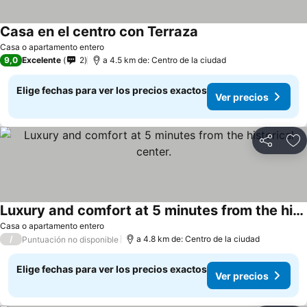
Casa en el centro con Terraza
Ver precios
Casa o apartamento entero
9,0
Excelente
2
a 4.5 km de: Centro de la ciudad
Elige fechas para ver los precios exactos
Ver precios
Compartir
Ag
Luxury and comfort at 5 minutes from the historical center.
Ver precios
Casa o apartamento entero
/
a 4.8 km de: Centro de la ciudad
Puntuación no disponible
Elige fechas para ver los precios exactos
Ver precios