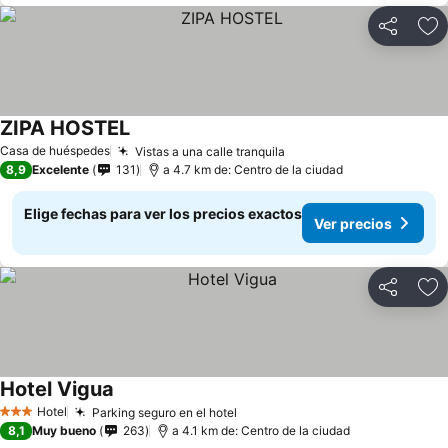
Compartir
Ag
ZIPA HOSTEL
Ver precios
Casa de huéspedes
Vistas a una calle tranquila
Ver precios
8,9
Excelente
131
a 4.7 km de: Centro de la ciudad
Elige fechas para ver los precios exactos
Ver precios
Compartir
Ag
Hotel Vigua
Ver precios
Hotel
Parking seguro en el hotel
Ver precios
3 Estrellas
8,1
Muy bueno
263
a 4.1 km de: Centro de la ciudad