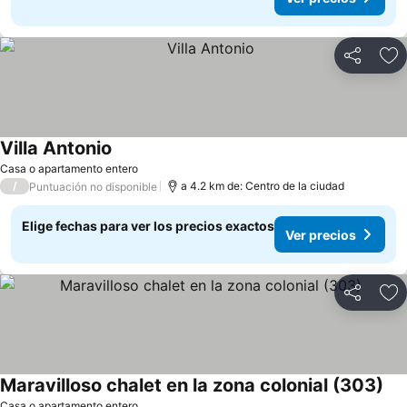
Compartir
Ag
Villa Antonio
Ver precios
Casa o apartamento entero
/
a 4.2 km de: Centro de la ciudad
Puntuación no disponible
Elige fechas para ver los precios exactos
Ver precios
Compartir
Ag
Maravilloso chalet en la zona colonial (303)
Ver
Casa o apartamento entero