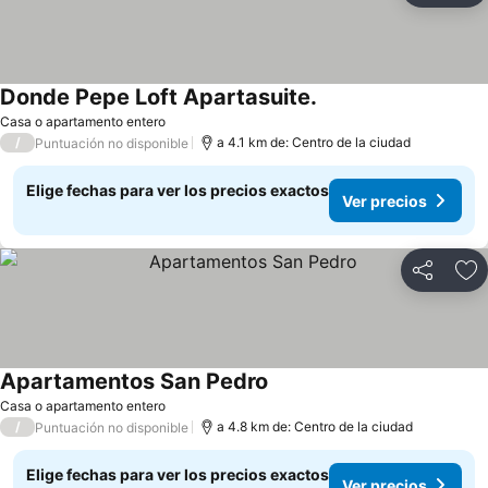
Donde Pepe Loft Apartasuite.
Ver precios
Casa o apartamento entero
/
a 4.1 km de: Centro de la ciudad
Puntuación no disponible
Elige fechas para ver los precios exactos
Ver precios
Compartir
Ag
Apartamentos San Pedro
Ver precios
Casa o apartamento entero
/
a 4.8 km de: Centro de la ciudad
Puntuación no disponible
Elige fechas para ver los precios exactos
Ver precios