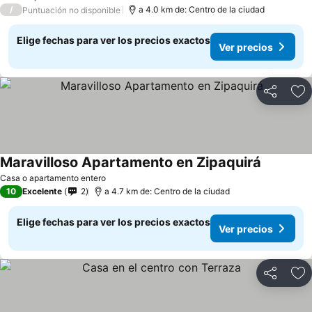
/
a 4.0 km de: Centro de la ciudad
Puntuación no disponible
Elige fechas para ver los precios exactos
Ver precios
Compartir
Ag
Maravilloso Apartamento en Zipaquirá
Ver preci
Casa o apartamento entero
10
Excelente
2
a 4.7 km de: Centro de la ciudad
Elige fechas para ver los precios exactos
Ver precios
Compartir
Ag