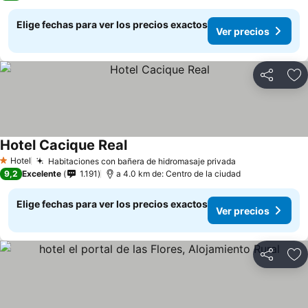
Elige fechas para ver los precios exactos
Ver precios
Compartir
Ag
Hotel Cacique Real
Ver precios
Hotel
Habitaciones con bañera de hidromasaje privada
Ver precios
1 Estrellas
9,2
Excelente
1.191
a 4.0 km de: Centro de la ciudad
Elige fechas para ver los precios exactos
Ver precios
Compartir
Ag