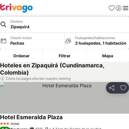
Favoritos
Iniciar 
Me
Destino
Zipaquirá
Check-in/out
Huéspedes/habitaciones
Fechas
2 huéspedes, 1 habitación
Ordenar
Filtrar
Mapa
Hoteles en Zipaquirá (Cundinamarca,
Colombia)
Cómo los pagos afectan nuestro ranking
Compartir
Ag
Hotel Esmeralda Plaza
Ver precios
Hotel
3 Estrellas