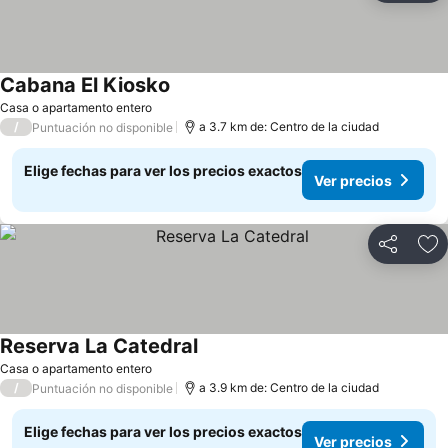
Cabana El Kiosko
Ver precios
Casa o apartamento entero
/
a 3.7 km de: Centro de la ciudad
Puntuación no disponible
Elige fechas para ver los precios exactos
Ver precios
Compartir
Ag
Reserva La Catedral
Ver precios
Casa o apartamento entero
/
a 3.9 km de: Centro de la ciudad
Puntuación no disponible
Elige fechas para ver los precios exactos
Ver precios