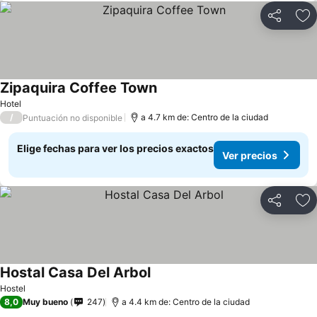
Compartir
Ag
Zipaquira Coffee Town
Ver precios
Hotel
/
a 4.7 km de: Centro de la ciudad
Puntuación no disponible
Elige fechas para ver los precios exactos
Ver precios
Compartir
Ag
Hostal Casa Del Arbol
Ver precios
Hostel
8,0
Muy bueno
247
a 4.4 km de: Centro de la ciudad