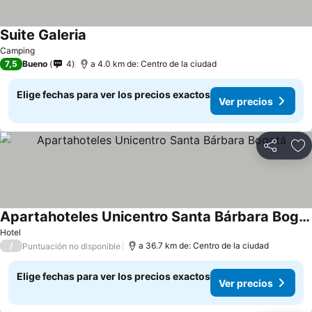
Suite Galeria
Ver precios
Camping
7,5
Bueno
4
a 4.0 km de: Centro de la ciudad
Elige fechas para ver los precios exactos
Ver precios
Compartir
Ag
Apartahoteles Unicentro Santa Bárbara Bogotá
Ver precios
Hotel
/
a 36.7 km de: Centro de la ciudad
Puntuación no disponible
Elige fechas para ver los precios exactos
Ver precios