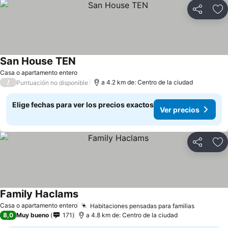
Compartir
Ag
San House TEN
Ver precios
Casa o apartamento entero
/
a 4.2 km de: Centro de la ciudad
Puntuación no disponible
Elige fechas para ver los precios exactos
Ver precios
Compartir
Ag
Family Haclams
Ver precios
Casa o apartamento entero
Habitaciones pensadas para familias
Ver prec
8,0
Muy bueno
171
a 4.8 km de: Centro de la ciudad