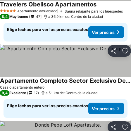
Travelers Obelisco Apartamentos
Ver precios
Apartamento amueblado
Sauna relajante para los huéspedes
Ver
5 Estrellas
8,4
Muy bueno
47
a 36.9 km de: Centro de la ciudad
Elige fechas para ver los precios exactos
Ver precios
Compartir
Ag
Apartamento Completo Sector Exclusivo De Zipaquirá
Ver precios
Casa o apartamento entero
9,4
Excelente
17
a 5.1 km de: Centro de la ciudad
Elige fechas para ver los precios exactos
Ver precios
Compartir
Ag