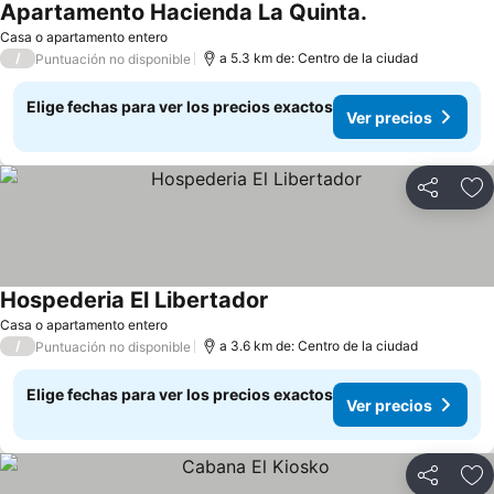
Apartamento Hacienda La Quinta.
Ver precios
Casa o apartamento entero
/
a 5.3 km de: Centro de la ciudad
Puntuación no disponible
Elige fechas para ver los precios exactos
Ver precios
Compartir
Ag
Hospederia El Libertador
Ver precios
Casa o apartamento entero
/
a 3.6 km de: Centro de la ciudad
Puntuación no disponible
Elige fechas para ver los precios exactos
Ver precios
Compartir
Ag