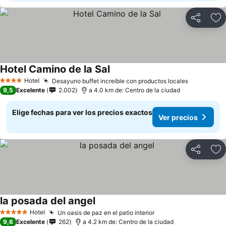
Compartir
Ag
Hotel Camino de la Sal
Ver precios
Hotel
Desayuno buffet increíble con productos locales
Ver preci
4 Estrellas
9,5
Excelente
2.002
a 4.0 km de: Centro de la ciudad
Elige fechas para ver los precios exactos
Ver precios
Compartir
Ag
la posada del angel
Ver precios
Hotel
Un oasis de paz en el patio interior
Ver precios
5 Estrellas
9,6
Excelente
262
a 4.2 km de: Centro de la ciudad