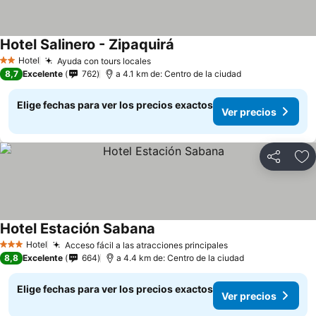
Hotel Salinero - Zipaquirá
Ver precios
Hotel
Ayuda con tours locales
Ver precios
2 Estrellas
8,7
Excelente
762
a 4.1 km de: Centro de la ciudad
Elige fechas para ver los precios exactos
Ver precios
Compartir
Ag
Hotel Estación Sabana
Ver precios
Hotel
Acceso fácil a las atracciones principales
Ver precios
3 Estrellas
8,8
Excelente
664
a 4.4 km de: Centro de la ciudad
Elige fechas para ver los precios exactos
Ver precios