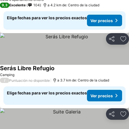
9,3
Excelente
104
a 4.2 km de: Centro de la ciudad
Elige fechas para ver los precios exactos
Ver precios
Compartir
Ag
Serás Libre Refugio
Ver precios
Camping
/
a 3.7 km de: Centro de la ciudad
Puntuación no disponible
Elige fechas para ver los precios exactos
Ver precios
Compartir
Ag