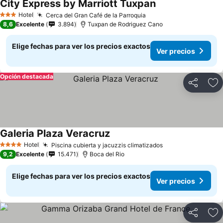
City Express by Marriott Tuxpan
Ver precios
Hotel
Cerca del Gran Café de la Parroquia
Ver precios
3 Estrellas
8,6
Excelente
3.894
Tuxpan de Rodriguez Cano
Elige fechas para ver los precios exactos
Ver precios
Opción destacada
Compartir
Ag
Galeria Plaza Veracruz
Ver precios
Hotel
Piscina cubierta y jacuzzis climatizados
Ver precios
4 Estrellas
9,2
Excelente
15.471
Boca del Rio
Elige fechas para ver los precios exactos
Ver precios
Compartir
Ag