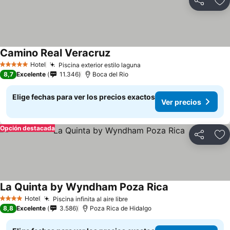
Compartir
Ag
Camino Real Veracruz
Ver precios
Hotel
Piscina exterior estilo laguna
Ver precios
5 Estrellas
8,7
Excelente
11.346
Boca del Rio
Elige fechas para ver los precios exactos
Ver precios
Opción destacada
Compartir
Ag
La Quinta by Wyndham Poza Rica
Ver precios
Hotel
Piscina infinita al aire libre
Ver precios
4 Estrellas
8,8
Excelente
3.586
Poza Rica de Hidalgo