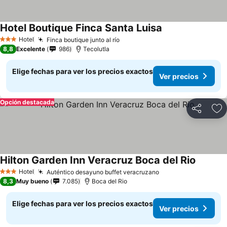
Hotel Boutique Finca Santa Luisa
Ver precios
Hotel
Finca boutique junto al río
Ver precios
3 Estrellas
8,8
Excelente
986
Tecolutla
Elige fechas para ver los precios exactos
Ver precios
Opción destacada
Compartir
Ag
Hilton Garden Inn Veracruz Boca del Rio
Ver prec
Hotel
Auténtico desayuno buffet veracruzano
Ver precios
3 Estrellas
8,3
Muy bueno
7.085
Boca del Rio
Elige fechas para ver los precios exactos
Ver precios