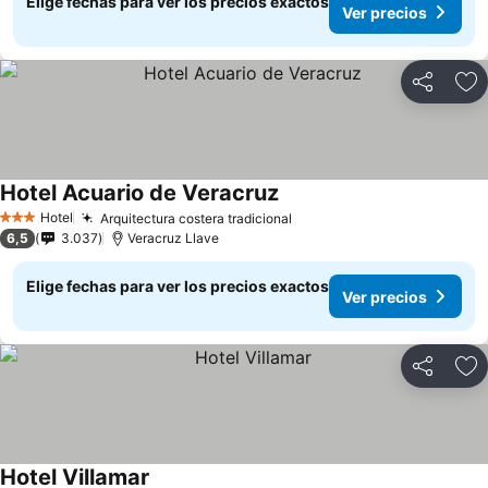
Elige fechas para ver los precios exactos
Ver precios
Compartir
Ag
Hotel Acuario de Veracruz
Ver precios
Hotel
Arquitectura costera tradicional
Ver precios
3 Estrellas
6,5
3.037
Veracruz Llave
Elige fechas para ver los precios exactos
Ver precios
Compartir
Ag
Hotel Villamar