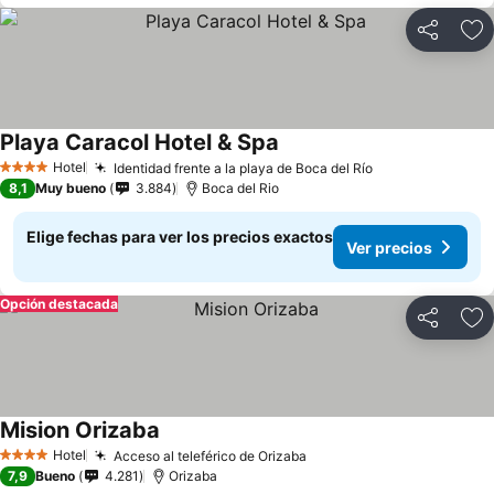
Compartir
Ag
Playa Caracol Hotel & Spa
Ver precios
Hotel
Identidad frente a la playa de Boca del Río
Ver precios
4 Estrellas
8,1
Muy bueno
3.884
Boca del Rio
Elige fechas para ver los precios exactos
Ver precios
Opción destacada
Compartir
Ag
Mision Orizaba
Ver precios
Hotel
Acceso al teleférico de Orizaba
Ver precios
4 Estrellas
7,9
Bueno
4.281
Orizaba