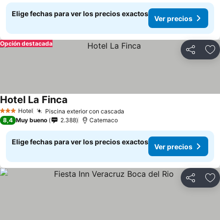
Elige fechas para ver los precios exactos
Ver precios
Opción destacada
Compartir
Ag
Hotel La Finca
Ver precios
Hotel
Piscina exterior con cascada
Ver precios
3 Estrellas
8,4
Muy bueno
2.388
Catemaco
Elige fechas para ver los precios exactos
Ver precios
Compartir
Ag