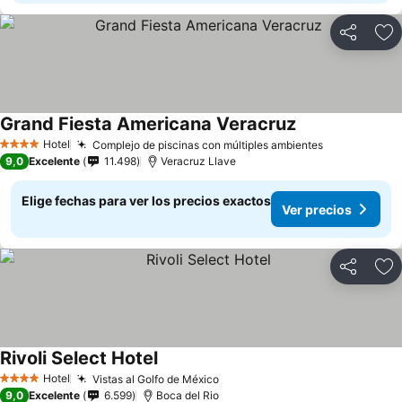
Compartir
Ag
Grand Fiesta Americana Veracruz
Ver precios
Hotel
Complejo de piscinas con múltiples ambientes
Ver precios
4 Estrellas
9,0
Excelente
11.498
Veracruz Llave
Elige fechas para ver los precios exactos
Ver precios
Compartir
Ag
Rivoli Select Hotel
Ver precios
Hotel
Vistas al Golfo de México
Ver precios
4 Estrellas
9,0
Excelente
6.599
Boca del Rio