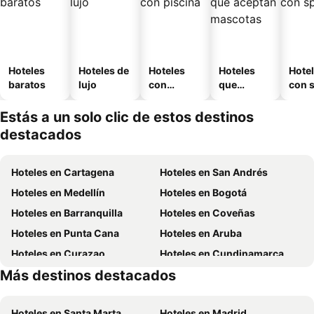
Hoteles
Hoteles de
Hoteles
Hoteles
Hote
baratos
lujo
con
que
con 
piscina
aceptan
mascotas
Estás a un solo clic de estos destinos
destacados
Hoteles en Cartagena
Hoteles en San Andrés
Hoteles en Medellín
Hoteles en Bogotá
Hoteles en Barranquilla
Hoteles en Coveñas
Hoteles en Punta Cana
Hoteles en Aruba
Hoteles en Curazao
Hoteles en Cundinamarca
Más destinos destacados
Hoteles en San Andrés, Providencia and Santa Catalina
Hoteles en Panamá
Hoteles en Santa Marta
Hoteles en Madrid