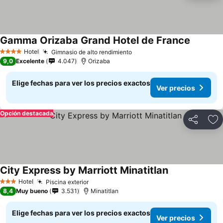
Gamma Orizaba Grand Hotel de France
Ver prec
Hotel
Gimnasio de alto rendimiento
Ver precios
4 Estrellas
9,0
Excelente
4.047
Orizaba
Elige fechas para ver los precios exactos
Ver precios
Opción destacada
Compartir
Ag
City Express by Marriott Minatitlan
Ver precios
Hotel
Piscina exterior
Ver precios
3 Estrellas
8,4
Muy bueno
3.531
Minatitlan
Elige fechas para ver los precios exactos
Ver precios