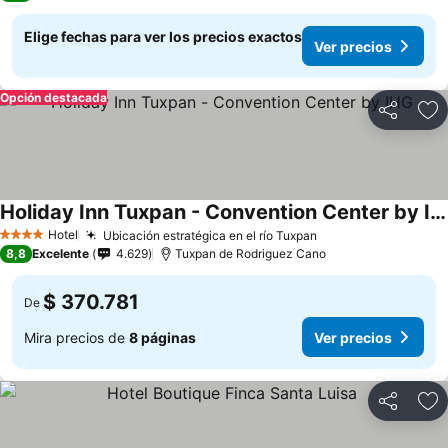
Elige fechas para ver los precios exactos
Ver precios
Opción destacada
Compartir
Ag
Holiday Inn Tuxpan - Convention Center by IHG
Ver precios
Hotel
Ubicación estratégica en el río Tuxpan
Ver precios
4 Estrellas
8,8
Excelente
4.629
Tuxpan de Rodriguez Cano
$ 370.781
De
Mira precios de
8 páginas
Ver precios
Compartir
Ag