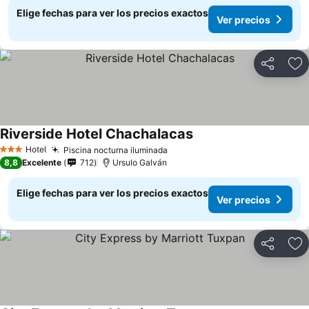
Elige fechas para ver los precios exactos
Ver precios
Compartir
Ag
Riverside Hotel Chachalacas
Ver precios
Hotel
Piscina nocturna iluminada
Ver precios
3 Estrellas
8,8
Excelente
712
Ursulo Galván
Elige fechas para ver los precios exactos
Ver precios
Compartir
Ag