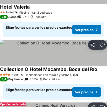
Hotel Valeria
Ver precios
Hotel
Piscina infantil dedicada
Ver precios
2 Estrellas
7,8
Bueno
271
Tecolutla
Elige fechas para ver los precios exactos
Ver precios
Compartir
Ag
Collection O Hotel Mocambo, Boca del Río
Ver p
Hotel
Habitaciones con terraza y vistas al mar
Ver precios
4 Estrellas
8,4
Muy bueno
6.585
Boca del Rio
Elige fechas para ver los precios exactos
Ver precios
Opción destacada