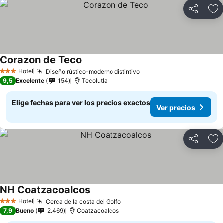
Compartir
Ag
Corazon de Teco
Ver precios
Hotel
Diseño rústico-moderno distintivo
Ver precios
3 Estrellas
9,5
Excelente
154
Tecolutla
Elige fechas para ver los precios exactos
Ver precios
Compartir
Ag
NH Coatzacoalcos
Ver precios
Hotel
Cerca de la costa del Golfo
Ver precios
3 Estrellas
7,9
Bueno
2.469
Coatzacoalcos