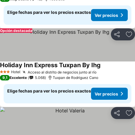
Elige fechas para ver los precios exactos
Ver precios
Opción destacada
Compartir
Ag
Holiday Inn Express Tuxpan By Ihg
Ver precios
Hotel
Acceso al distrito de negocios junto al río
Ver precios
3 Estrellas
9,1
Excelente
5.068
Tuxpan de Rodriguez Cano
Elige fechas para ver los precios exactos
Ver precios
Compartir
Ag