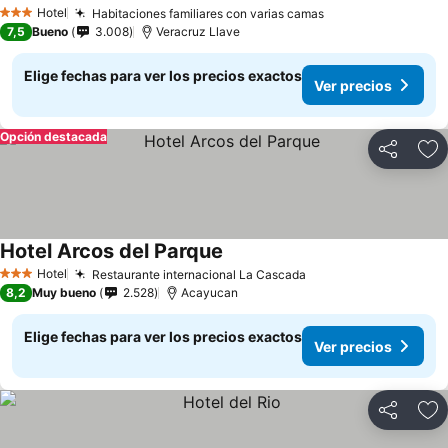
Ver precios
Hotel
Habitaciones familiares con varias camas
Ver precios
3 Estrellas
7,5
Bueno
3.008
Veracruz Llave
Elige fechas para ver los precios exactos
Ver precios
Opción destacada
Compartir
Ag
Hotel Arcos del Parque
Ver precios
Hotel
Restaurante internacional La Cascada
Ver precios
3 Estrellas
8,2
Muy bueno
2.528
Acayucan
Elige fechas para ver los precios exactos
Ver precios
Compartir
Ag