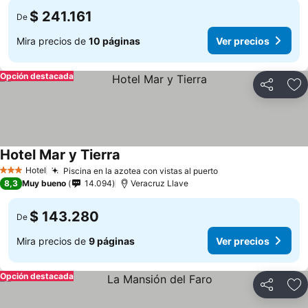
$ 241.161
De
Mira precios de
10 páginas
Ver precios
Opción destacada
Compartir
Ag
Hotel Mar y Tierra
Ver precios
Hotel
Piscina en la azotea con vistas al puerto
Ver precios
3 Estrellas
8,3
Muy bueno
14.094
Veracruz Llave
$ 143.280
De
Mira precios de
9 páginas
Ver precios
Opción destacada
Compartir
Ag