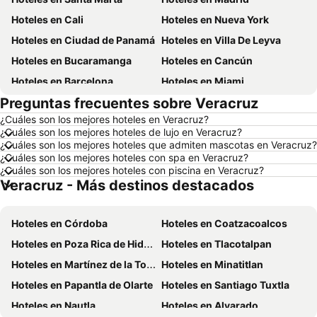
Hoteles en Cali
Hoteles en Nueva York
Hoteles en Ciudad de Panamá
Hoteles en Villa De Leyva
Hoteles en Bucaramanga
Hoteles en Cancún
Hoteles en Barcelona
Hoteles en Miami
Preguntas frecuentes sobre Veracruz
Hoteles en Melgar
Hoteles en París
¿Cuáles son los mejores hoteles en Veracruz?
Hoteles en Ciudad de México
Hoteles en Villavicencio
¿Cuáles son los mejores hoteles de lujo en Veracruz?
Hoteles en Roma
Hoteles en Orlando
¿Cuáles son los mejores hoteles que admiten mascotas en Veracruz?
¿Cuáles son los mejores hoteles con spa en Veracruz?
Hoteles en Villeta
Hoteles en Girardot
¿Cuáles son los mejores hoteles con piscina en Veracruz?
Veracruz - Más destinos destacados
Hoteles en Pereira
Hoteles en República Dominicana
Hoteles en Santiago de Chile
Hoteles en Madrid
Hoteles en Córdoba
Hoteles en Coatzacoalcos
Hoteles en Jamaica
Hoteles en Colombia
Hoteles en Poza Rica de Hidalgo
Hoteles en Tlacotalpan
Hoteles en Eje Cafetero
Hoteles en La Guajira
Hoteles en Martínez de la Torre
Hoteles en Minatitlan
Hoteles en Islandia
Hoteles en Quindío
Hoteles en Papantla de Olarte
Hoteles en Santiago Tuxtla
Hoteles en Risaralda
Hoteles en Isla Margarita
Hoteles en Nautla
Hoteles en Alvarado
Hoteles en Fuerteventura
Hoteles en Chamonix Mont-Blanc