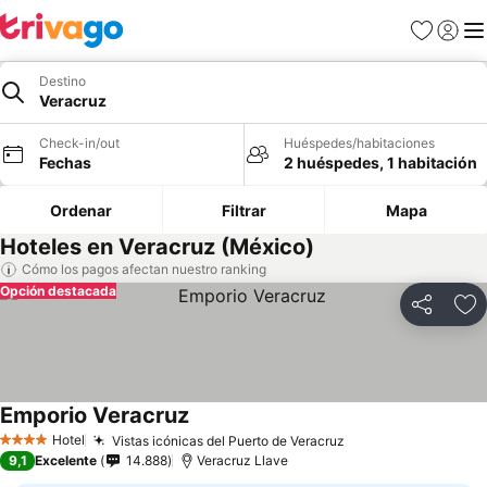
Favoritos
Iniciar 
Me
Destino
Veracruz
Check-in/out
Huéspedes/habitaciones
Fechas
2 huéspedes, 1 habitación
Ordenar
Filtrar
Mapa
Hoteles en Veracruz (México)
Cómo los pagos afectan nuestro ranking
Opción destacada
Compartir
Ag
Emporio Veracruz
Ver precios
Hotel
Vistas icónicas del Puerto de Veracruz
Ver precios
4 Estrellas
9,1
Excelente
14.888
Veracruz Llave