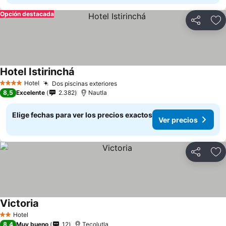
Opción destacada
Compartir
Ag
Hotel Istirinchá
Ver precios
Hotel
Dos piscinas exteriores
Ver precios
4 Estrellas
8,5
Excelente
2.382
Nautla
Elige fechas para ver los precios exactos
Ver precios
Compartir
Ag
Victoria
Ver precios
Hotel
2 Estrellas
8,4
Muy bueno
12
Tecolutla