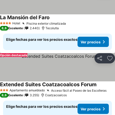
La Mansión del Faro
Ver precios
Hotel
Piscina exterior climatizada
Ver precios
4 Estrellas
8,6
Excelente
2.440
Tecolutla
Elige fechas para ver los precios exactos
Ver precios
Opción destacada
Compartir
Ag
Extended Suites Coatzacoalcos Forum
Ver preci
Apartamento amueblado
Acceso fácil al Paseo de las Escolleras
Ver 
3 Estrellas
8,6
Excelente
3.255
Coatzacoalcos
Elige fechas para ver los precios exactos
Ver precios