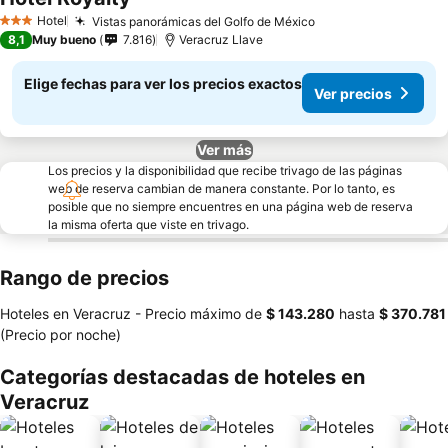
Ver precios
Hotel
Vistas panorámicas del Golfo de México
Ver precios
3 Estrellas
8,1
Muy bueno
7.816
Veracruz Llave
Elige fechas para ver los precios exactos
Ver precios
Ver más
Los precios y la disponibilidad que recibe trivago de las páginas
web de reserva cambian de manera constante. Por lo tanto, es
posible que no siempre encuentres en una página web de reserva
la misma oferta que viste en trivago.
Rango de precios
Hoteles en Veracruz -
Precio máximo
de
‎$ 143.280
hasta
‎$ 370.781
(Precio por noche)
Categorías destacadas de hoteles en
Veracruz