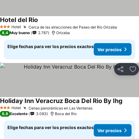
Hotel del Rio
Ver precios
Hotel
Cerca de las atracciones del Paseo del Río Orizaba
Ver preci
3 Estrellas
8,4
Muy bueno
2.787
Orizaba
Elige fechas para ver los precios exactos
Ver precios
Compartir
Ag
Holiday Inn Veracruz Boca Del Rio By Ihg
Ver pr
Hotel
Cenas panorámicas en Las Ventanas
Ver precios
3 Estrellas
8,8
Excelente
3.083
Boca del Rio
Elige fechas para ver los precios exactos
Ver precios