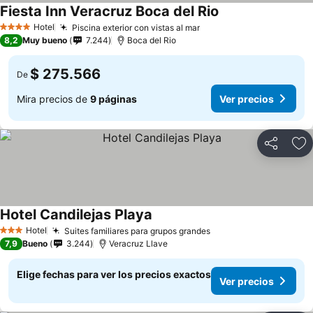
Fiesta Inn Veracruz Boca del Rio
Ver precios
Hotel
Piscina exterior con vistas al mar
Ver precios
4 Estrellas
8,2
Muy bueno
7.244
Boca del Rio
$ 275.566
De
Mira precios de
9 páginas
Ver precios
Compartir
Ag
Hotel Candilejas Playa
Ver precios
Hotel
Suites familiares para grupos grandes
Ver precios
3 Estrellas
7,9
Bueno
3.244
Veracruz Llave
Elige fechas para ver los precios exactos
Ver precios