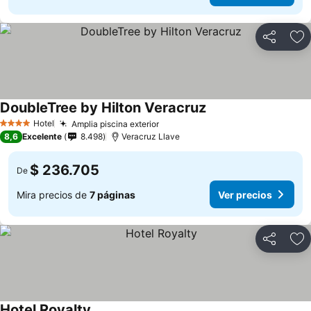
Compartir
Ag
DoubleTree by Hilton Veracruz
Ver precios
Hotel
Amplia piscina exterior
Ver precios
4 Estrellas
8,6
Excelente
8.498
Veracruz Llave
$ 236.705
De
Mira precios de
7 páginas
Ver precios
Compartir
Ag
Hotel Royalty