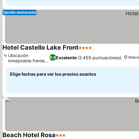
Opción destacada
Hotel Castello Lake Front
4 Estrellas
Ubicación
Excelente
(2.459 puntuaciones)
9,6
Malce
inmejorable frente al
lago
Elige fechas para ver los precios exactos
Beach Hotel Rosa
3 Estrellas