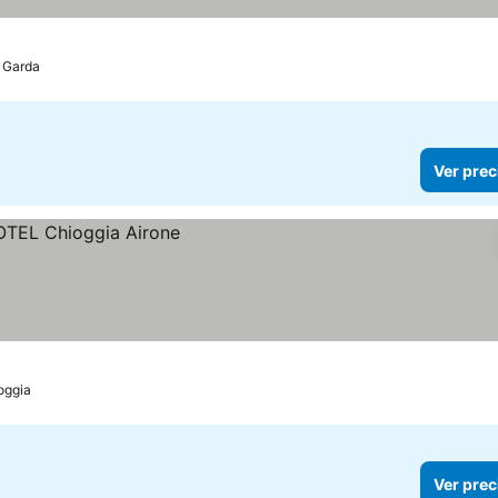
l Garda
Ver prec
oggia
Ver prec