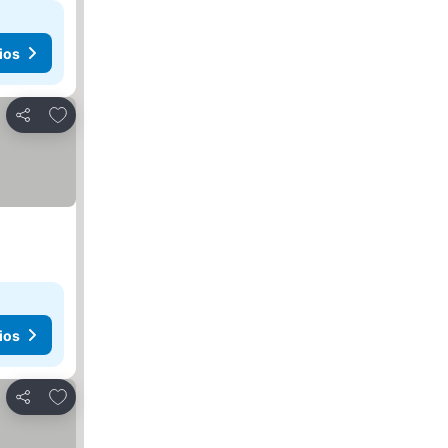
ios
Agregar a favoritos
Compartir
ios
Agregar a favoritos
Compartir