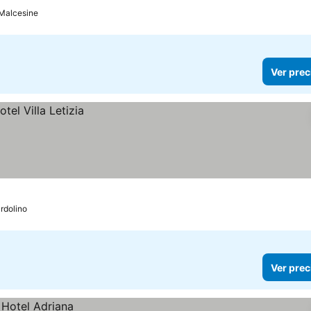
Malcesine
Ver prec
rdolino
Ver prec