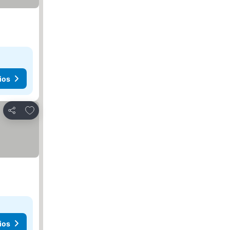
ios
Agregar a favoritos
Compartir
ios