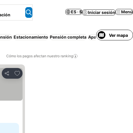
ES · $
Menú
Iniciar sesión
ación
Ver mapa
ensión
Estacionamiento
Pensión completa
Apartamento amuebl
Cómo los pagos afectan nuestro ranking
Agregar a favoritos
Compartir