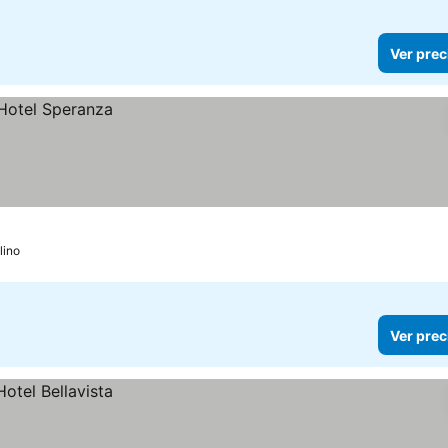
Ver prec
lino
Ver prec