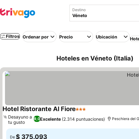
Destino
Filtros
Ordenar por
Precio
Ubicación
Hot
Hoteles en Véneto (Italia)
Hotel Ristorante Al Fiore
3 Estrellas
Desayuno a
Excelente
(2.314 puntuaciones)
9,0
Peschiera del 
tu gusto
$ 375.093
De