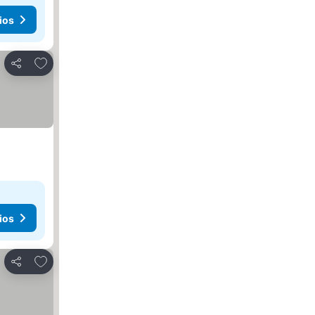
ios
Agregar a favoritos
Compartir
ios
Agregar a favoritos
Compartir