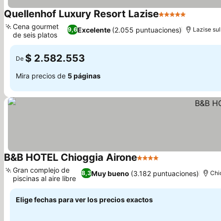
Quellenhof Luxury Resort Lazise
5 Estrellas
Cena gourmet
Excelente
(2.055 puntuaciones)
9,6
Lazise su
de seis platos
$ 2.582.553
De
Mira precios de
5 páginas
B&B HOTEL Chioggia Airone
4 Estrellas
Gran complejo de
Muy bueno
(3.182 puntuaciones)
8,3
Chi
piscinas al aire libre
Elige fechas para ver los precios exactos