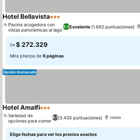
Hotel Bellavista
3 Estrellas
Piscina acogedora con
Excelente
(1.692 puntuaciones)
9,0
vistas panorámicas al lago
$ 272.329
De
Mira precios de
6 páginas
Opción destacada
Hotel Amalfi
3 Estrellas
Variedad de
(3.430 puntuaciones)
6,1
Jesolo
opciones para comer
Elige fechas para ver los precios exactos