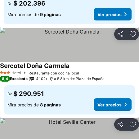
$ 202.396
De
Mira precios de
9 páginas
Ver precios
Compartir
Ag
Sercotel Doña Carmela
Hotel
Restaurante con cocina local
3 Estrellas
8,4
Excelente
4.102
a 5.8 km de: Plaza de España
$ 290.951
De
Mira precios de
8 páginas
Ver precios
Compartir
Ag