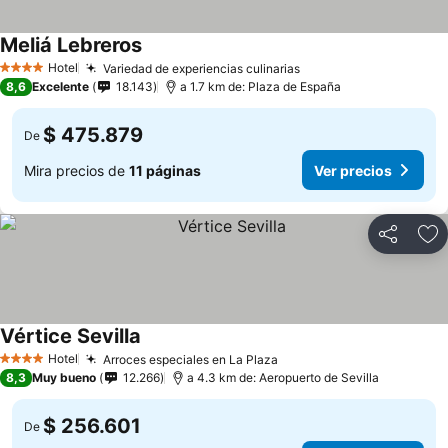
Meliá Lebreros
Hotel
Variedad de experiencias culinarias
4 Estrellas
8,6
Excelente
18.143
a 1.7 km de: Plaza de España
$ 475.879
De
Mira precios de
11 páginas
Ver precios
Compartir
Ag
Vértice Sevilla
Hotel
Arroces especiales en La Plaza
4 Estrellas
8,3
Muy bueno
12.266
a 4.3 km de: Aeropuerto de Sevilla
$ 256.601
De