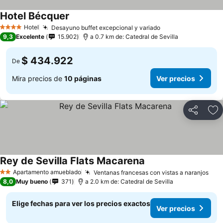
Hotel Bécquer
Hotel
Desayuno buffet excepcional y variado
4 Estrellas
9,3
Excelente
15.902
a 0.7 km de: Catedral de Sevilla
$ 434.922
De
Mira precios de
10 páginas
Ver precios
Compartir
Ag
Rey de Sevilla Flats Macarena
Apartamento amueblado
Ventanas francesas con vistas a naranjos
2 Estrellas
8,0
Muy bueno
371
a 2.0 km de: Catedral de Sevilla
Elige fechas para ver los precios exactos
Ver precios