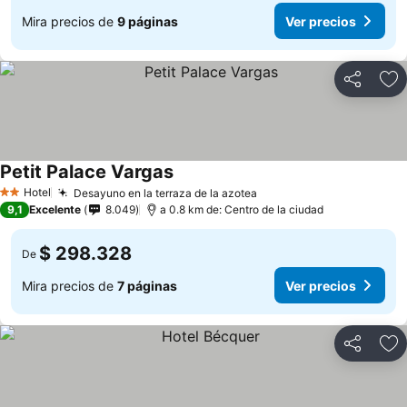
Mira precios de
9 páginas
Ver precios
Compartir
Ag
Petit Palace Vargas
Hotel
Desayuno en la terraza de la azotea
2 Estrellas
9,1
Excelente
8.049
a 0.8 km de: Centro de la ciudad
$ 298.328
De
Mira precios de
7 páginas
Ver precios
Compartir
Ag