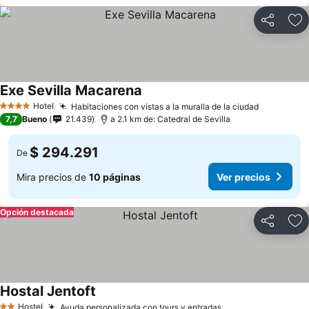
Compartir
Ag
Exe Sevilla Macarena
Hotel
Habitaciones con vistas a la muralla de la ciudad
4 Estrellas
7,7
Bueno
21.439
a 2.1 km de: Catedral de Sevilla
$ 294.291
De
Mira precios de
10 páginas
Ver precios
Opción destacada
Compartir
Ag
Hostal Jentoft
Hostel
Ayuda personalizada con tours y entradas