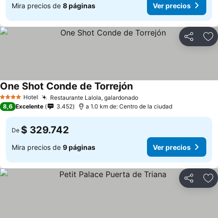
Mira precios de
8 páginas
Ver precios
Compartir
Ag
One Shot Conde de Torrejón
Hotel
Restaurante Lalola, galardonado
4 Estrellas
8,6
Excelente
3.452
a 1.0 km de: Centro de la ciudad
$ 329.742
De
Mira precios de
9 páginas
Ver precios
Compartir
Ag