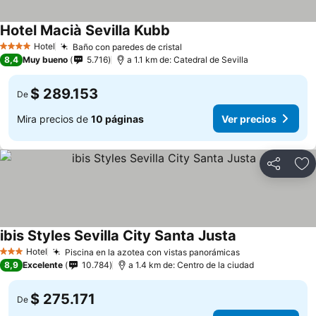
Hotel Macià Sevilla Kubb
Hotel
Baño con paredes de cristal
4 Estrellas
8,4
Muy bueno
5.716
a 1.1 km de: Catedral de Sevilla
$ 289.153
De
Mira precios de
10 páginas
Ver precios
Compartir
Ag
ibis Styles Sevilla City Santa Justa
Hotel
Piscina en la azotea con vistas panorámicas
3 Estrellas
8,9
Excelente
10.784
a 1.4 km de: Centro de la ciudad
$ 275.171
De