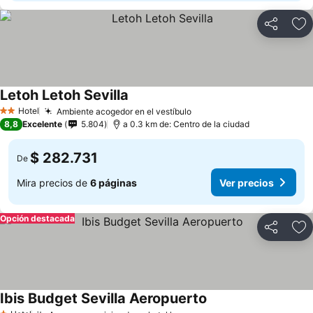
Compartir
Ag
Letoh Letoh Sevilla
Hotel
Ambiente acogedor en el vestíbulo
2 Estrellas
8,8
Excelente
5.804
a 0.3 km de: Centro de la ciudad
$ 282.731
De
Mira precios de
6 páginas
Ver precios
Opción destacada
Compartir
Ag
Ibis Budget Sevilla Aeropuerto