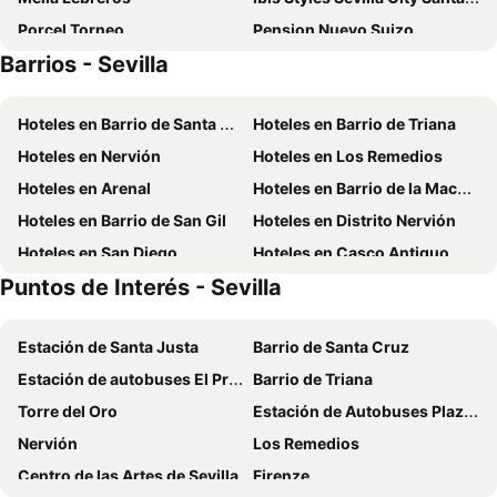
Porcel Torneo
Pension Nuevo Suizo
Barrios - Sevilla
Urban Cube Hostel Sevilla
Hotel Bécquer
Alcoba del Rey de Sevilla
Vincci La Rabida
Hoteles en Barrio de Santa Cruz
Hoteles en Barrio de Triana
Barceló Sevilla Renacimiento
Hotel Sevilla Center
Hoteles en Nervión
Hoteles en Los Remedios
Hilton Garden Inn Sevilla
Pensión Montoreña
Hoteles en Arenal
Hoteles en Barrio de la Macarena
Melia Sevilla
Novotel Sevilla
Hoteles en Barrio de San Gil
Hoteles en Distrito Nervión
Hotel Pasarela
Hotel América Sevilla
Hoteles en San Diego
Hoteles en Casco Antiguo
Pensión Catedral
Hotel Colón Gran Meliá
Puntos de Interés - Sevilla
Hoteles en Triana Este
Hotel Alfonso XIII, a Luxury Collection Hotel, Seville
Hotel Fernando III
Virgen de los Reyes
Eurostars Torre Sevilla
Estación de Santa Justa
Barrio de Santa Cruz
Hotel Europa
Hotel y Apartamentos Doña Lola
Estación de autobuses El Prado de San Sebastián
Barrio de Triana
Hotel San Pablo Sevilla
Hostel Ikigai
Torre del Oro
Estación de Autobuses Plaza de Armas
Hesperia Sevilla
Apartamentos Resitur
Nervión
Los Remedios
Vincci Selección Unuk
Hotel M.A. Sevilla Congresos
Centro de las Artes de Sevilla
Firenze
Hotel Rey Alfonso X
Petit Palace Puerta de Triana