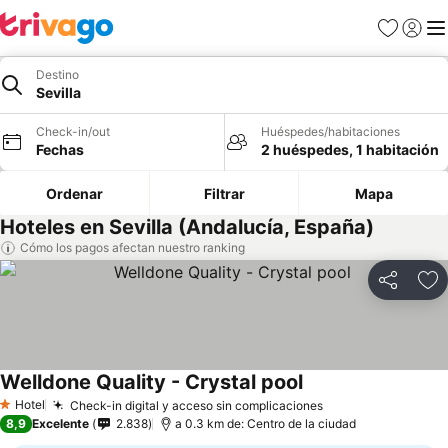
Favoritos
Iniciar 
Me
Destino
Sevilla
Check-in/out
Huéspedes/habitaciones
Fechas
2 huéspedes, 1 habitación
Ordenar
Filtrar
Mapa
Hoteles en Sevilla (Andalucía, España)
Cómo los pagos afectan nuestro ranking
Compartir
Ag
Welldone Quality - Crystal pool
Hotel
Check-in digital y acceso sin complicaciones
1 Estrellas
8,9
Excelente
2.838
a 0.3 km de: Centro de la ciudad