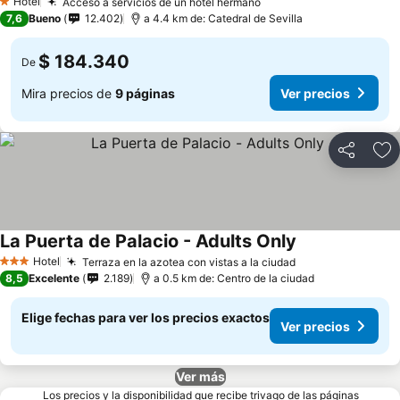
Hotel
Acceso a servicios de un hotel hermano
1 Estrellas
7,6
Bueno
12.402
a 4.4 km de: Catedral de Sevilla
$ 184.340
De
Mira precios de
9 páginas
Ver precios
Compartir
Ag
La Puerta de Palacio - Adults Only
Hotel
Terraza en la azotea con vistas a la ciudad
3 Estrellas
8,5
Excelente
2.189
a 0.5 km de: Centro de la ciudad
Elige fechas para ver los precios exactos
Ver precios
Ver más
Los precios y la disponibilidad que recibe trivago de las páginas