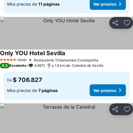
Mira precios de
11 páginas
Ver precios
Compartir
Ag
Only YOU Hotel Sevilla
Hotel
Restaurante Trotamundos Cosmopolita
5 Estrellas
9,5
Excelente
6.967
a 1.8 km de: Catedral de Sevilla
$ 706.827
De
Mira precios de
7 páginas
Ver precios
Compartir
Ag