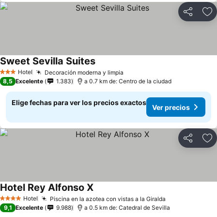
Compartir
Ag
Sweet Sevilla Suites
Hotel
Decoración moderna y limpia
3 Estrellas
8,5
Excelente
1.383
a 0.7 km de: Centro de la ciudad
Elige fechas para ver los precios exactos
Ver precios
Compartir
Ag
Hotel Rey Alfonso X
Hotel
Piscina en la azotea con vistas a la Giralda
4 Estrellas
9,1
Excelente
9.988
a 0.5 km de: Catedral de Sevilla