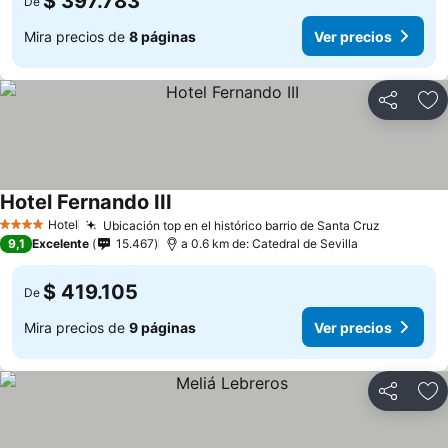
$ 397.783
De
Mira precios de
8 páginas
Ver precios
Compartir
Ag
Hotel Fernando III
Hotel
Ubicación top en el histórico barrio de Santa Cruz
4 Estrellas
9,1
Excelente
15.467
a 0.6 km de: Catedral de Sevilla
$ 419.105
De
Mira precios de
9 páginas
Ver precios
Compartir
Ag