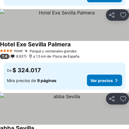
Compartir
Ag
Hotel Exe Sevilla Palmera
Hotel
Parqué y ventanales grandes
4 Estrellas
7,4
8.937
a 1.5 km de: Plaza de España
$ 324.017
De
Mira precios de
9 páginas
Ver precios
Compartir
Ag
abba Sevilla