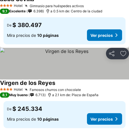
Hotel
Gimnasio para huéspedes activos
4 Estrellas
9,1
Excelente
6.398
a 0.5 km de: Centro de la ciudad
$ 380.497
De
Mira precios de
10 páginas
Ver precios
Compartir
Ag
Virgen de los Reyes
Hotel
Famosos churros con chocolate
4 Estrellas
8,1
Muy bueno
6.713
a 2.1 km de: Plaza de España
$ 245.334
De
Mira precios de
10 páginas
Ver precios