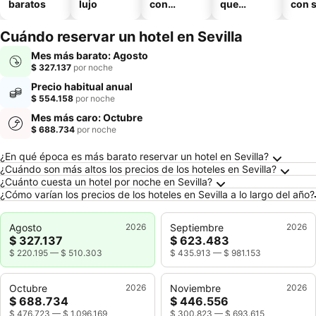
baratos
lujo
con
que
con 
piscina
aceptan
mascotas
Cuándo reservar un hotel en Sevilla
Mes más barato: Agosto
$ 327.137
por noche
Precio habitual anual
$ 554.158
por noche
Mes más caro: Octubre
$ 688.734
por noche
Preguntas frecuentes sobre Sevilla
¿En qué época es más barato reservar un hotel en Sevilla?
¿Cuándo son más altos los precios de los hoteles en Sevilla?
¿Cuánto cuesta un hotel por noche en Sevilla?
¿Cómo varían los precios de los hoteles en Sevilla a lo largo del año?
Agosto
2026
Septiembre
2026
$ 327.137
$ 623.483
$ 220.195
—
$ 510.303
$ 435.913
—
$ 981.153
Octubre
2026
Noviembre
2026
$ 688.734
$ 446.556
$ 476.723
—
$ 1.096.169
$ 300.823
—
$ 693.615