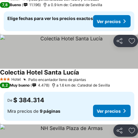
2 Estrellas
7,8
Bueno
11.196
a 0.9 km de: Catedral de Sevilla
Elige fechas para ver los precios exactos
Ver precios
Compartir
Ag
Colectia Hotel Santa Lucía
Hotel
Patio encantador lleno de plantas
3 Estrellas
8,2
Muy bueno
4.478
a 1.6 km de: Catedral de Sevilla
$ 384.314
De
Mira precios de
9 páginas
Ver precios
Compartir
Ag