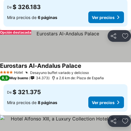
$ 326.183
De
Mira precios de
6 páginas
Ver precios
Opción destacada
Compartir
Ag
Eurostars Al-Andalus Palace
Hotel
Desayuno buffet variado y delicioso
4 Estrellas
8,3
Muy bueno
34.373
a 2.6 km de: Plaza de España
$ 321.375
De
Mira precios de
8 páginas
Ver precios
Compartir
Ag