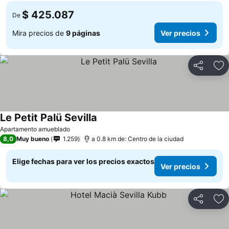
$ 425.087
De
Mira precios de
9 páginas
Ver precios
Compartir
Ag
Le Petit Palü Sevilla
Apartamento amueblado
8,0
Muy bueno
1.259
a 0.8 km de: Centro de la ciudad
Elige fechas para ver los precios exactos
Ver precios
Compartir
Ag