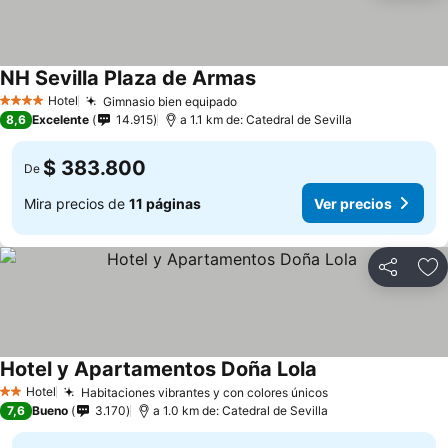
NH Sevilla Plaza de Armas
Hotel
Gimnasio bien equipado
4 Estrellas
8,6
Excelente
14.915
a 1.1 km de: Catedral de Sevilla
$ 383.800
De
Mira precios de
11 páginas
Ver precios
Compartir
Ag
Hotel y Apartamentos Doña Lola
Hotel
Habitaciones vibrantes y con colores únicos
2 Estrellas
7,6
Bueno
3.170
a 1.0 km de: Catedral de Sevilla