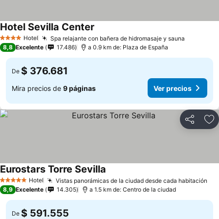
Hotel Sevilla Center
Hotel
Spa relajante con bañera de hidromasaje y sauna
4 Estrellas
8,8
Excelente
17.486
a 0.9 km de: Plaza de España
$ 376.681
De
Mira precios de
9 páginas
Ver precios
Compartir
Ag
Eurostars Torre Sevilla
Hotel
Vistas panorámicas de la ciudad desde cada habitación
5 Estrellas
8,9
Excelente
14.305
a 1.5 km de: Centro de la ciudad
$ 591.555
De