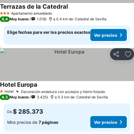
Terrazas de la Catedral
Apartamento amueblado
3 Estrellas
8,4
Muy bueno
1.218
a 0.4 km de: Catedral de Sevilla
Elige fechas para ver los precios exactos
Ver precios
Compartir
Ag
Hotel Europa
Hotel
Decoración andaluza con azulejos y hierro forjado
1 Estrellas
8,3
Muy bueno
3.425
a 0.3 km de: Catedral de Sevilla
$ 285.373
De
Mira precios de
7 páginas
Ver precios