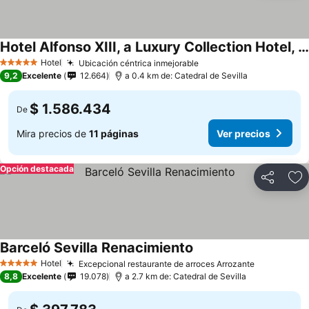
Hotel Alfonso XIII, a Luxury Collection Hotel, Seville
Hotel
Ubicación céntrica inmejorable
5 Estrellas
9,2
Excelente
12.664
a 0.4 km de: Catedral de Sevilla
$ 1.586.434
De
Mira precios de
11 páginas
Ver precios
Opción destacada
Compartir
Ag
Barceló Sevilla Renacimiento
Hotel
Excepcional restaurante de arroces Arrozante
5 Estrellas
8,8
Excelente
19.078
a 2.7 km de: Catedral de Sevilla