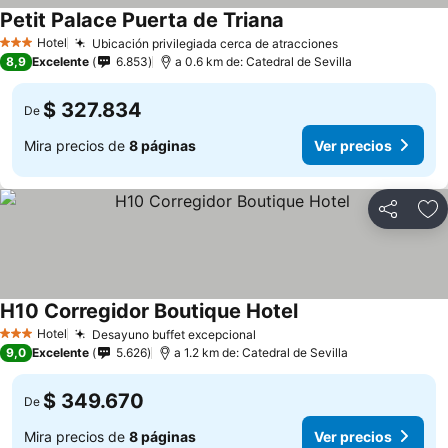
Petit Palace Puerta de Triana
Hotel
Ubicación privilegiada cerca de atracciones
3 Estrellas
8,9
Excelente
6.853
a 0.6 km de: Catedral de Sevilla
$ 327.834
De
Mira precios de
8 páginas
Ver precios
Compartir
Ag
H10 Corregidor Boutique Hotel
Hotel
Desayuno buffet excepcional
3 Estrellas
9,0
Excelente
5.626
a 1.2 km de: Catedral de Sevilla
$ 349.670
De
Mira precios de
8 páginas
Ver precios