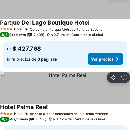
Parque Del Lago Boutique Hotel
Ver precios
Hotel
Cercanía al Parque Metropolitano La Sabana
Ver precios
4 Estrellas
8,8
Excelente
2.498
a 0.7 km de: Centro de la ciudad
$ 427.768
De
Mira precios de
8 páginas
Ver precios
Compartir
Ag
Hotel Palma Real
Ver precios
Hotel
Acceso a las instalaciones de la piscina cercana
Ver preci
4 Estrellas
8,3
Muy bueno
4.214
a 0.2 km de: Centro de la ciudad