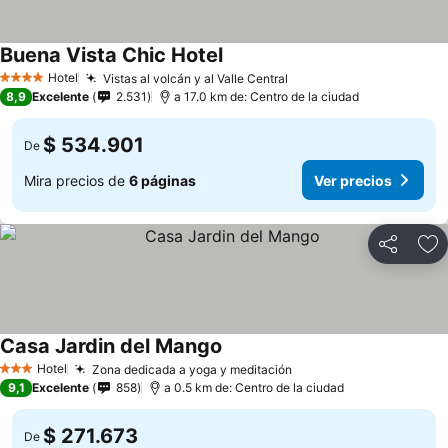
Buena Vista Chic Hotel
Ver precios
Hotel
Vistas al volcán y al Valle Central
Ver precios
4 Estrellas
8,9
Excelente
2.531
a 17.0 km de: Centro de la ciudad
$ 534.901
De
Mira precios de
6 páginas
Ver precios
Compartir
Ag
Casa Jardin del Mango
Ver precios
Hotel
Zona dedicada a yoga y meditación
Ver precios
3 Estrellas
9,1
Excelente
858
a 0.5 km de: Centro de la ciudad
$ 271.673
De