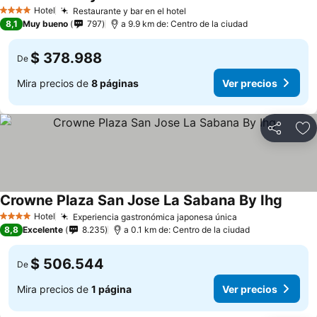
V
Hotel
Restaurante y bar en el hotel
Ver precios
4 Estrellas
8,1
Muy bueno
797
a 9.9 km de: Centro de la ciudad
$ 378.988
De
Mira precios de
8 páginas
Ver precios
Compartir
Ag
Crowne Plaza San Jose La Sabana By Ihg
Ver pr
Hotel
Experiencia gastronómica japonesa única
Ver precios
4 Estrellas
8,8
Excelente
8.235
a 0.1 km de: Centro de la ciudad
$ 506.544
De
Mira precios de
1 página
Ver precios