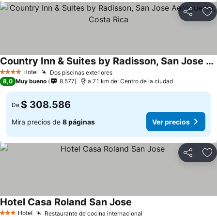
Compartir
Ag
Country Inn & Suites by Radisson, San Jose Aeropuerto, Costa Rica
Ver precios
Hotel
Dos piscinas exteriores
Ver precios
4 Estrellas
8,0
Muy bueno
8.577
a 7.1 km de: Centro de la ciudad
$ 308.586
De
Mira precios de
8 páginas
Ver precios
Compartir
Ag
Hotel Casa Roland San Jose
Ver precios
Hotel
Restaurante de cocina internacional
Ver precios
3 Estrellas