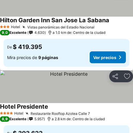
Hilton Garden Inn San Jose La Sabana
Ver precio
Hotel
Vistas panorámicas del Estadio Nacional
Ver precios
3 Estrellas
9,0
Excelente
4.630
a 1.0 km de: Centro de la ciudad
$ 419.395
De
Mira precios de
9 páginas
Ver precios
Compartir
Ag
Hotel Presidente
Ver precios
Hotel
Restaurante Rooftop Azotea Calle 7
Ver precios
4 Estrellas
8,9
Excelente
5.957
a 2.8 km de: Centro de la ciudad