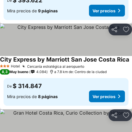
$ 393.622
De
Mira precios de
9 páginas
Ver precios
Compartir
Ag
City Express by Marriott San Jose Costa Rica
V
Hotel
Cercanía estratégica al aeropuerto
Ver precios
3 Estrellas
8,3
Muy bueno
4.084
a 7.8 km de: Centro de la ciudad
$ 314.847
De
Mira precios de
8 páginas
Ver precios
Compartir
Ag