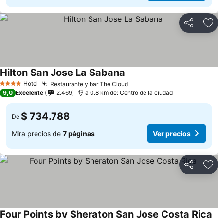
Compartir
Ag
Hilton San Jose La Sabana
Ver precios
Hotel
Restaurante y bar The Cloud
Ver precios
4 Estrellas
9,0
Excelente
2.469
a 0.8 km de: Centro de la ciudad
$ 734.788
De
Mira precios de
7 páginas
Ver precios
Compartir
Ag
Four Points by Sheraton San Jose Costa Rica