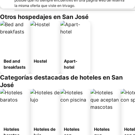
posible que no siempre encuentres en una página web de reserva
la misma oferta que viste en trivago.
Otros hospedajes en San José
Bed and
Hostel
Apart-
breakfasts
hotel
Categorías destacadas de hoteles en San
José
Hoteles
Hoteles de
Hoteles
Hoteles
Hote