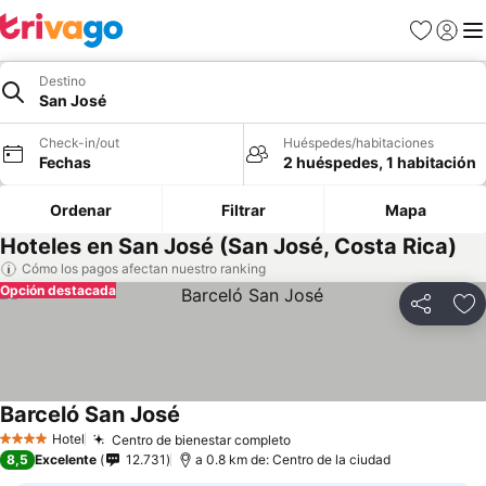
Favoritos
Iniciar 
Me
Destino
San José
Check-in/out
Huéspedes/habitaciones
Fechas
2 huéspedes, 1 habitación
Ordenar
Filtrar
Mapa
Hoteles en San José (San José, Costa Rica)
Cómo los pagos afectan nuestro ranking
Opción destacada
Compartir
Ag
Barceló San José
Ver precios
Hotel
Centro de bienestar completo
Ver precios
4 Estrellas
8,5
Excelente
12.731
a 0.8 km de: Centro de la ciudad