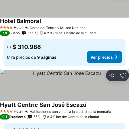
Hotel Balmoral
Ver precios
Hotel
Cerca del Teatro y Museo Nacional
Ver precios
4 Estrellas
7,9
Bueno
5.997
a 2.8 km de: Centro de la ciudad
$ 310.988
De
Mira precios de
9 páginas
Ver precios
Compartir
Ag
Hyatt Centric San José Escazú
Ver precios
Hotel
Habitaciones con vistas a la ciudad o a la montaña
Ver prec
4 Estrellas
9,1
Excelente
658
a 4.9 km de: Centro de la ciudad