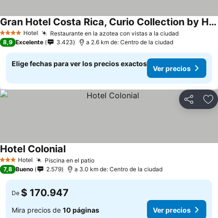
Gran Hotel Costa Rica, Curio Collection by Hilton
Ver precios
Hotel
Restaurante en la azotea con vistas a la ciudad
Ver precio
4 Estrellas
8,9
Excelente
3.423
a 2.6 km de: Centro de la ciudad
Elige fechas para ver los precios exactos
Ver precios
Compartir
Ag
Hotel Colonial
Ver precios
Hotel
Piscina en el patio
Ver precios
3 Estrellas
7,8
Bueno
2.579
a 3.0 km de: Centro de la ciudad
$ 170.947
De
Mira precios de
10 páginas
Ver precios