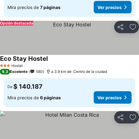
Mira precios de
7 páginas
Ver precios
Opción destacada
Compartir
Ag
Eco Stay Hostel
Ver precios
Hostel
3 Estrellas
9,3
Excelente
580
a 3.9 km de: Centro de la ciudad
$ 140.187
De
Mira precios de
6 páginas
Ver precios
Compartir
Ag