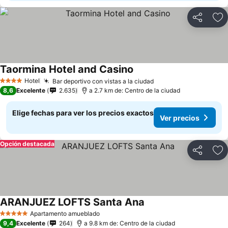
Compartir
Ag
Taormina Hotel and Casino
Ver precios
Hotel
Bar deportivo con vistas a la ciudad
Ver precios
4 Estrellas
8,6
Excelente
2.635
a 2.7 km de: Centro de la ciudad
Elige fechas para ver los precios exactos
Ver precios
Opción destacada
Compartir
Ag
ARANJUEZ LOFTS Santa Ana
Ver precios
Apartamento amueblado
5 Estrellas
9,4
Excelente
264
a 9.8 km de: Centro de la ciudad