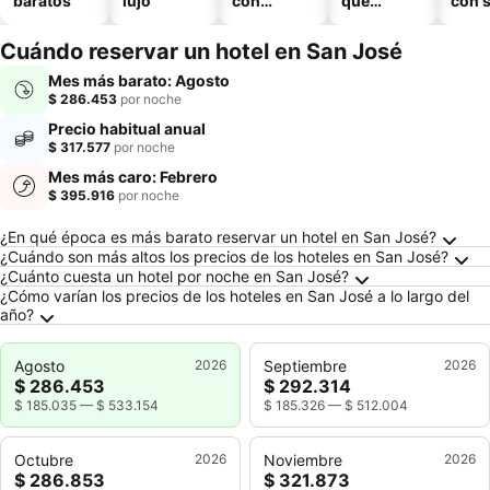
baratos
lujo
con
que
con 
piscina
aceptan
mascotas
Cuándo reservar un hotel en San José
Mes más barato: Agosto
$ 286.453
por noche
Precio habitual anual
$ 317.577
por noche
Mes más caro: Febrero
$ 395.916
por noche
Preguntas frecuentes sobre San José
¿En qué época es más barato reservar un hotel en San José?
¿Cuándo son más altos los precios de los hoteles en San José?
¿Cuánto cuesta un hotel por noche en San José?
¿Cómo varían los precios de los hoteles en San José a lo largo del
año?
Agosto
2026
Septiembre
2026
$ 286.453
$ 292.314
$ 185.035
—
$ 533.154
$ 185.326
—
$ 512.004
Octubre
2026
Noviembre
2026
$ 286.853
$ 321.873