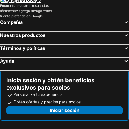
Agregar en Google
Taormina Hotel and Casino
Hotel Valladolid
Encuentra nuestros resultados
Puntarenas, Puntarenas Hoteles
Santa Ana, San José Hoteles
fácilmente: agrega trivago como
Playa Hermosa, Guanacaste Hoteles
Playa Tamarindo, Guanacaste Hoteles
fuente preferida en Google.
Compañía
Nuestros productos
Términos y políticas
Ayuda
Inicia sesión y obtén beneficios
exclusivos para socios
Personaliza tu experiencia
Obtén ofertas y precios para socios
Iniciar sesión