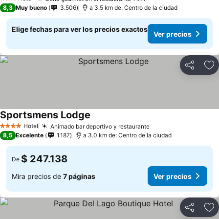
Ver precios
3 Estrellas
8,3
Muy bueno
3.506
a 3.5 km de: Centro de la ciudad
Elige fechas para ver los precios exactos
Ver precios
Compartir
Ag
Sportsmens Lodge
Ver precios
Hotel
Animado bar deportivo y restaurante
Ver precios
4 Estrellas
8,5
Excelente
1.187
a 3.0 km de: Centro de la ciudad
$ 247.138
De
Mira precios de
7 páginas
Ver precios
Compartir
Ag