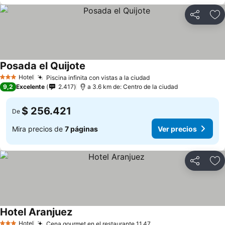
Compartir
Ag
Posada el Quijote
Ver precios
Hotel
Piscina infinita con vistas a la ciudad
Ver precios
3 Estrellas
9,2
Excelente
2.417
a 3.6 km de: Centro de la ciudad
$ 256.421
De
Mira precios de
7 páginas
Ver precios
Compartir
Ag
Hotel Aranjuez
Ver precios
Hotel
Cena gourmet en el restaurante 11.47