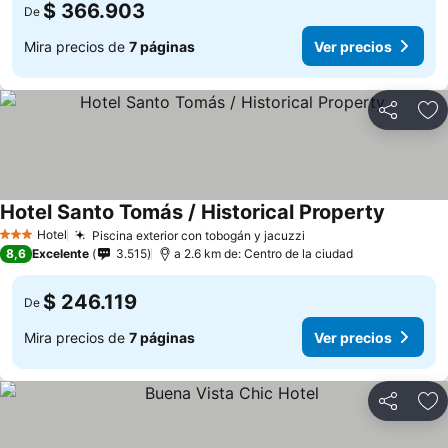
$ 366.903
De
Mira precios de
7 páginas
Ver precios
Compartir
Ag
Hotel Santo Tomás / Historical Property
Ver prec
Hotel
Piscina exterior con tobogán y jacuzzi
Ver precios
3 Estrellas
8,6
Excelente
3.515
a 2.6 km de: Centro de la ciudad
$ 246.119
De
Mira precios de
7 páginas
Ver precios
Compartir
Ag