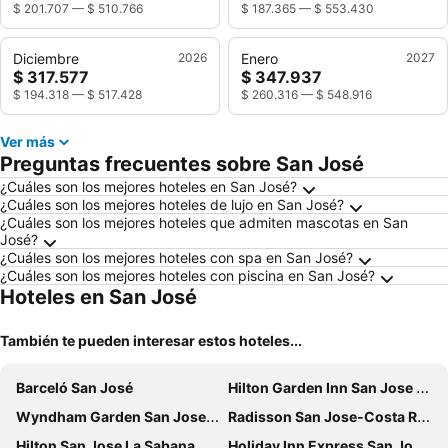
$ 201.707
—
$ 510.766
$ 187.365
—
$ 553.430
Diciembre
2026
Enero
2027
$ 317.577
$ 347.937
$ 194.318
—
$ 517.428
$ 260.316
—
$ 548.916
Ver más
Preguntas frecuentes sobre San José
¿Cuáles son los mejores hoteles en San José?
¿Cuáles son los mejores hoteles de lujo en San José?
¿Cuáles son los mejores hoteles que admiten mascotas en San
José?
¿Cuáles son los mejores hoteles con spa en San José?
¿Cuáles son los mejores hoteles con piscina en San José?
Hoteles en San José
También te pueden interesar estos hoteles...
Barceló San José
Hilton Garden Inn San Jose La Sabana
Wyndham Garden San Jose Escazu
Radisson San Jose-Costa Rica
Hilton San Jose La Sabana
Holiday Inn Express San Jose Forum by IHG