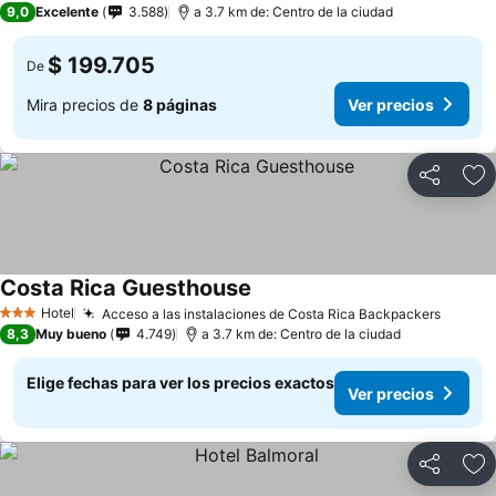
9,0
Excelente
3.588
a 3.7 km de: Centro de la ciudad
$ 199.705
De
Mira precios de
8 páginas
Ver precios
Compartir
Ag
Costa Rica Guesthouse
Ver precios
Hotel
Acceso a las instalaciones de Costa Rica Backpackers
Ver pr
3 Estrellas
8,3
Muy bueno
4.749
a 3.7 km de: Centro de la ciudad
Elige fechas para ver los precios exactos
Ver precios
Compartir
Ag