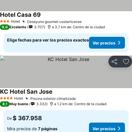
Hotel Casa 69
Ver precios
Hotel
Desayuno gourmet costarricense
Ver precios
3 Estrellas
9,0
Excelente
3.707
a 3.7 km de: Centro de la ciudad
Elige fechas para ver los precios exactos
Ver precios
Compartir
Ag
KC Hotel San Jose
Ver precios
Hotel
Piscina exterior climatizada
Ver precios
4 Estrellas
8,1
Muy bueno
3.332
a 1.2 km de: Centro de la ciudad
$ 367.958
De
Mira precios de
7 páginas
Ver precios