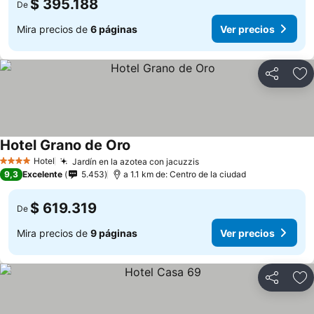
$ 395.188
De
Mira precios de
6 páginas
Ver precios
Compartir
Ag
Hotel Grano de Oro
Ver precios
Hotel
Jardín en la azotea con jacuzzis
Ver precios
4 Estrellas
9,3
Excelente
5.453
a 1.1 km de: Centro de la ciudad
$ 619.319
De
Mira precios de
9 páginas
Ver precios
Compartir
Ag