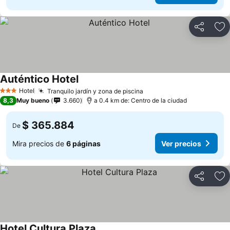
Compartir
Ag
Auténtico Hotel
Ver precios
Hotel
Tranquilo jardín y zona de piscina
Ver precios
3 Estrellas
8,3
Muy bueno
3.660
a 0.4 km de: Centro de la ciudad
$ 365.884
De
Mira precios de
6 páginas
Ver precios
Compartir
Ag
Hotel Cultura Plaza