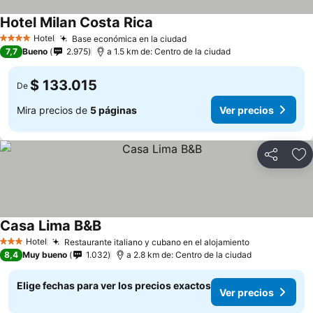
Hotel Milan Costa Rica
Ver precios
Hotel
Base económica en la ciudad
Ver precios
4 Estrellas
7,7
Bueno
2.975
a 1.5 km de: Centro de la ciudad
$ 133.015
De
Mira precios de
5 páginas
Ver precios
Compartir
Ag
Casa Lima B&B
Ver precios
Hotel
Restaurante italiano y cubano en el alojamiento
Ver precios
3 Estrellas
8,4
Muy bueno
1.032
a 2.8 km de: Centro de la ciudad
Elige fechas para ver los precios exactos
Ver precios