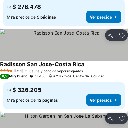
$ 276.478
De
Mira precios de
9 páginas
Ver precios
Compartir
Ag
Radisson San Jose-Costa Rica
Ver precios
Hotel
Sauna y baño de vapor relajantes
Ver precios
4 Estrellas
8,3
Muy bueno
11.456
a 2.6 km de: Centro de la ciudad
$ 326.205
De
Mira precios de
12 páginas
Ver precios
Compartir
Ag