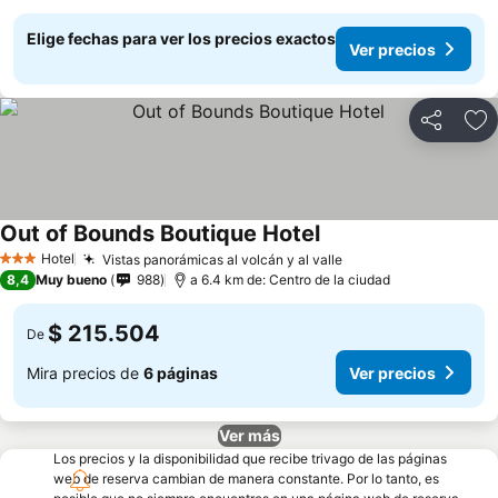
Elige fechas para ver los precios exactos
Ver precios
Compartir
Ag
Out of Bounds Boutique Hotel
Ver precios
Hotel
Vistas panorámicas al volcán y al valle
Ver precios
3 Estrellas
8,4
Muy bueno
988
a 6.4 km de: Centro de la ciudad
$ 215.504
De
Mira precios de
6 páginas
Ver precios
Ver más
Los precios y la disponibilidad que recibe trivago de las páginas
web de reserva cambian de manera constante. Por lo tanto, es