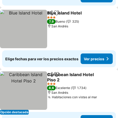
Blue Island Hotel
Compartir
Agregar a favoritos
Ver preci
3 Estrellas
7,9
Bueno
325
San Andrés
Elige fechas para ver los precios exactos
Ver precios
Caribbean Island Hotel
Compartir
Agregar a favoritos
Piso 2
Ver precios
3 Estrellas
8,6
Excelente
1.734
San Andrés
Habitaciones con vistas al mar
Ver precio
Opción destacada