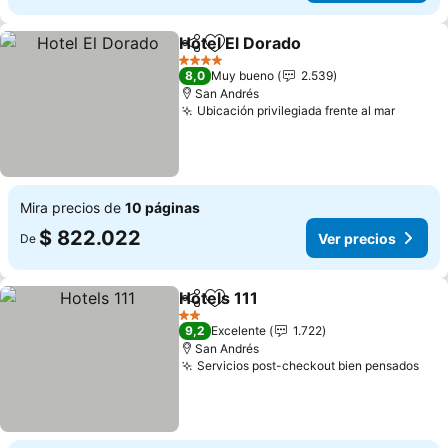
Hotel El Dorado
Compartir
Agregar a favoritos
Ver precio
4 Estrellas
8,0
Muy bueno
2.539
San Andrés
Ubicación privilegiada frente al mar
Ver pr
Mira precios de
10 páginas
$ 822.022
Ver precios
De
Hotels 111
Compartir
Agregar a favoritos
Ver precios
2 Estrellas
9,2
Excelente
1.722
San Andrés
Servicios post-checkout bien pensados
Ver