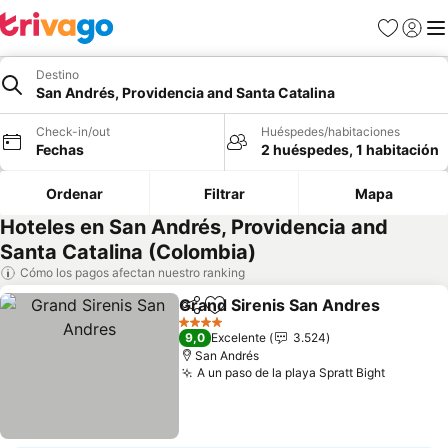
Favoritos
Iniciar 
Me
Destino
San Andrés, Providencia and Santa Catalina
Check-in/out
Huéspedes/habitaciones
Fechas
2 huéspedes, 1 habitación
Ordenar
Filtrar
Mapa
Hoteles en San Andrés, Providencia and
Santa Catalina (Colombia)
Cómo los pagos afectan nuestro ranking
Grand Sirenis San Andres
Compartir
Agregar a favoritos
4 Estrellas
9,0
Excelente
3.524
San Andrés
A un paso de la playa Spratt Bight
Ver prec