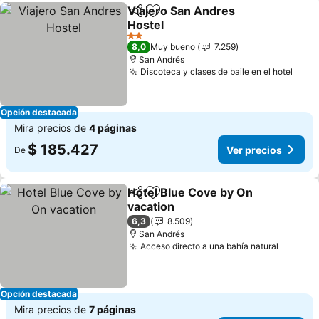
Viajero San Andres
Compartir
Agregar a favoritos
Hostel
Ver precios
2 Estrellas
8,0
Muy bueno
7.259
San Andrés
Discoteca y clases de baile en el hotel
Ver 
Opción destacada
Mira precios de
4 páginas
$ 185.427
Ver precios
De
Hotel Blue Cove by On
Compartir
Agregar a favoritos
vacation
Ver precios
6,3
8.509
San Andrés
Acceso directo a una bahía natural
Ver pre
Opción destacada
Mira precios de
7 páginas