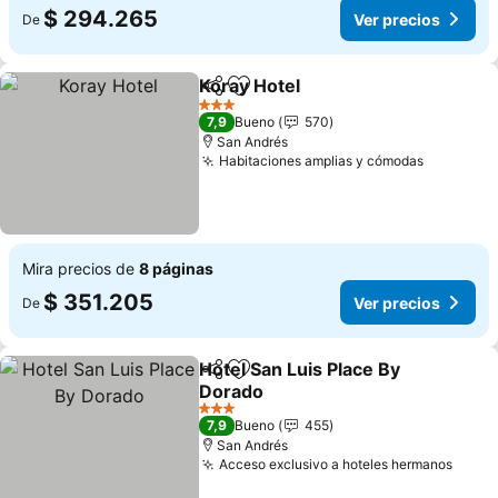
$ 294.265
Ver precios
De
Koray Hotel
Compartir
Agregar a favoritos
Ver precios
3 Estrellas
7,9
Bueno
570
San Andrés
Habitaciones amplias y cómodas
Ver prec
Mira precios de
8 páginas
$ 351.205
Ver precios
De
Hotel San Luis Place By
Compartir
Agregar a favoritos
Dorado
Ver precios
3 Estrellas
7,9
Bueno
455
San Andrés
Acceso exclusivo a hoteles hermanos
Ver p