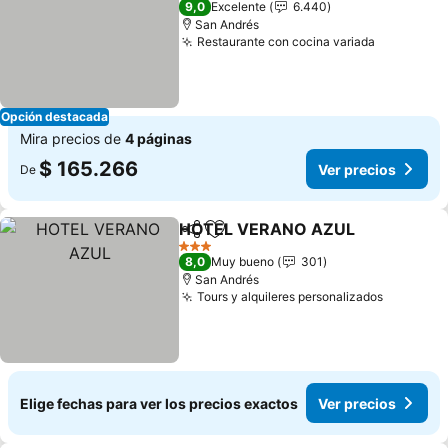
9,0
Excelente
6.440
San Andrés
Restaurante con cocina variada
Ver preci
Opción destacada
Mira precios de
4 páginas
$ 165.266
Ver precios
De
HOTEL VERANO AZUL
Compartir
Agregar a favoritos
Ver
3 Estrellas
8,0
Muy bueno
301
San Andrés
Tours y alquileres personalizados
Ver prec
Elige fechas para ver los precios exactos
Ver precios