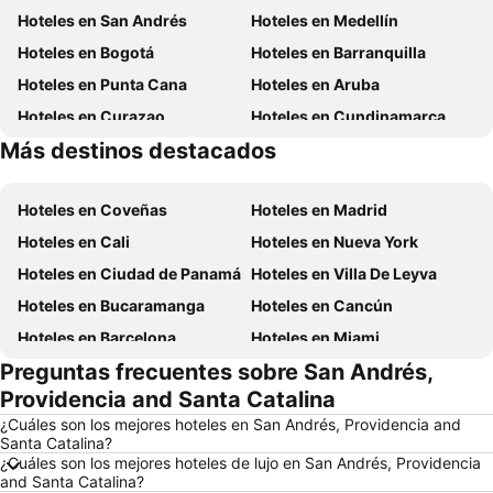
Hoteles en San Andrés
Hoteles en Medellín
Hoteles en Bogotá
Hoteles en Barranquilla
Hoteles en Punta Cana
Hoteles en Aruba
Hoteles en Curazao
Hoteles en Cundinamarca
Más destinos destacados
Hoteles en San Andrés, Providencia and Santa Catalina
Hoteles en Panamá
Hoteles en Coveñas
Hoteles en Madrid
Hoteles en Cali
Hoteles en Nueva York
Hoteles en Ciudad de Panamá
Hoteles en Villa De Leyva
Hoteles en Bucaramanga
Hoteles en Cancún
Hoteles en Barcelona
Hoteles en Miami
Preguntas frecuentes sobre San Andrés,
Hoteles en Melgar
Hoteles en París
Providencia and Santa Catalina
Hoteles en Ciudad de México
Hoteles en Villavicencio
¿Cuáles son los mejores hoteles en San Andrés, Providencia and
Hoteles en Roma
Hoteles en Orlando
Santa Catalina?
¿Cuáles son los mejores hoteles de lujo en San Andrés, Providencia
Hoteles en Villeta
Hoteles en Girardot
and Santa Catalina?