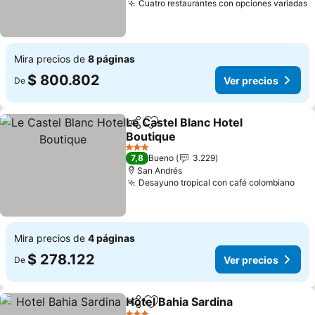
Cuatro restaurantes con opciones variadas
V
Mira precios de
8 páginas
$ 800.802
Ver precios
De
Le Castel Blanc Hotel
Compartir
Agregar a favoritos
Boutique
Ver precios
3 Estrellas
7,8
Bueno
3.229
San Andrés
Desayuno tropical con café colombiano
Ver
Mira precios de
4 páginas
$ 278.122
Ver precios
De
Hotel Bahia Sardina
Compartir
Agregar a favoritos
Ver pr