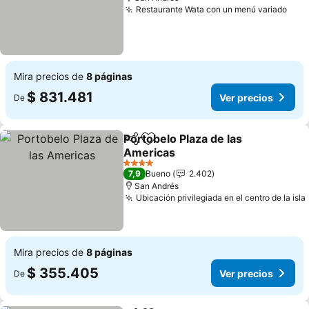
Restaurante Wata con un menú variado
Ver 
Mira precios de
8 páginas
$ 831.481
Ver precios
De
Portobelo Plaza de las
Compartir
Agregar a favoritos
Americas
Ver precios
4 Estrellas
7,9
Bueno
2.402
San Andrés
Ubicación privilegiada en el centro de la isla
Mira precios de
8 páginas
$ 355.405
Ver precios
De