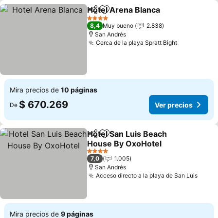
Hotel Arena Blanca
Compartir
Agregar a favoritos
Ver pre
4 Estrellas
8,4
Muy bueno
2.838
San Andrés
Cerca de la playa Spratt Bight
Ver precio
Mira precios de
10 páginas
$ 670.269
Ver precios
De
Hotel San Luis Beach
Compartir
Agregar a favoritos
House By OxoHotel
Ver precios
4 Estrellas
7,0
1.005
San Andrés
Acceso directo a la playa de San Luis
Ver p
Mira precios de
9 páginas