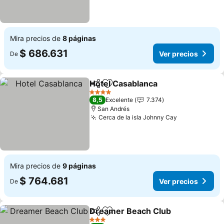
Mira precios de
8 páginas
$ 686.631
Ver precios
De
Hotel Casablanca
Compartir
Agregar a favoritos
Ver prec
4 Estrellas
8,5
Excelente
7.374
San Andrés
Cerca de la isla Johnny Cay
Ver precios
Mira precios de
9 páginas
$ 764.681
Ver precios
De
Dreamer Beach Club
Compartir
Agregar a favoritos
Ver p
3 Estrellas