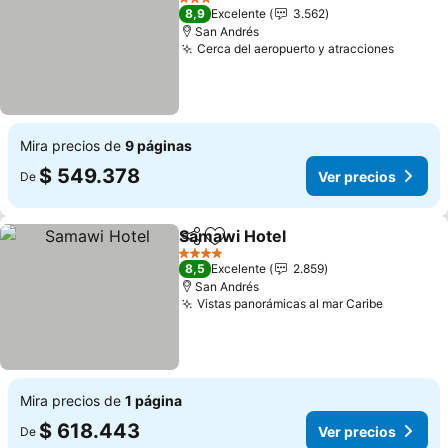
3 Estrellas
8,9
Excelente
3.562
San Andrés
Cerca del aeropuerto y atracciones
Ver pre
Mira precios de
9 páginas
$ 549.378
Ver precios
De
Samawi Hotel
Compartir
Agregar a favoritos
Ver precios
4 Estrellas
8,5
Excelente
2.859
San Andrés
Vistas panorámicas al mar Caribe
Ver prec
Mira precios de
1 página
$ 618.443
Ver precios
De