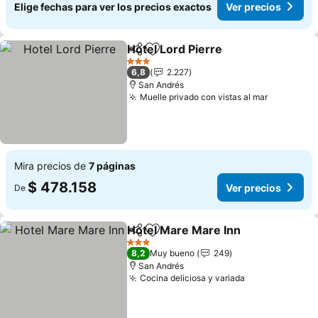
Elige fechas para ver los precios exactos
Ver precios
Hotel Lord Pierre
Compartir
Agregar a favoritos
Ver preci
3 Estrellas
6,8
2.227
San Andrés
Muelle privado con vistas al mar
Ver preci
Mira precios de
7 páginas
$ 478.158
Ver precios
De
Hotel Mare Mare Inn
Compartir
Agregar a favoritos
Ver p
3 Estrellas
8,2
Muy bueno
249
San Andrés
Cocina deliciosa y variada
Ver precios