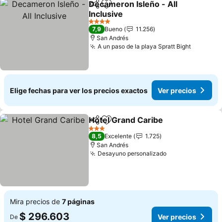
Decameron Isleño - All
Compartir
Agregar a favoritos
Inclusive
Ver precios
4 Estrellas
7,9
Bueno
11.256
San Andrés
A un paso de la playa Spratt Bight
Ver prec
Elige fechas para ver los precios exactos
Ver precios
Hotel Grand Caribe
Compartir
Agregar a favoritos
Ver pre
3 Estrellas
8,5
Excelente
1.725
San Andrés
Desayuno personalizado
Ver precios
Mira precios de
7 páginas
$ 296.603
Ver precios
De