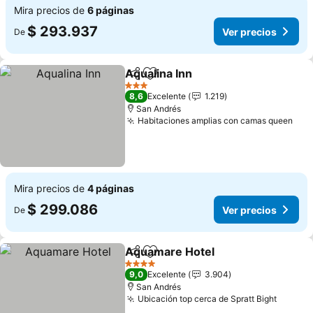
Mira precios de
6 páginas
$ 293.937
Ver precios
De
Aqualina Inn
Compartir
Agregar a favoritos
Ver precios
3 Estrellas
8,6
Excelente
1.219
San Andrés
Habitaciones amplias con camas queen
Ver
Mira precios de
4 páginas
$ 299.086
Ver precios
De
Aquamare Hotel
Compartir
Agregar a favoritos
Ver preci
4 Estrellas
9,0
Excelente
3.904
San Andrés
Ubicación top cerca de Spratt Bight
Ver pr