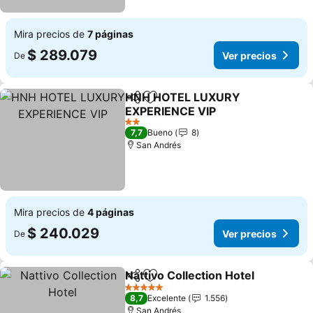
Mira precios de
7 páginas
$ 289.079
Ver precios
De
HNH HOTEL LUXURY
Compartir
Agregar a favoritos
EXPERIENCE VIP
Ver precios
2 Estrellas
7,7
Bueno
8
San Andrés
Mira precios de
4 páginas
$ 240.029
Ver precios
De
Nattivo Collection Hotel
Compartir
Agregar a favoritos
Ve
5 Estrellas
8,7
Excelente
1.556
San Andrés