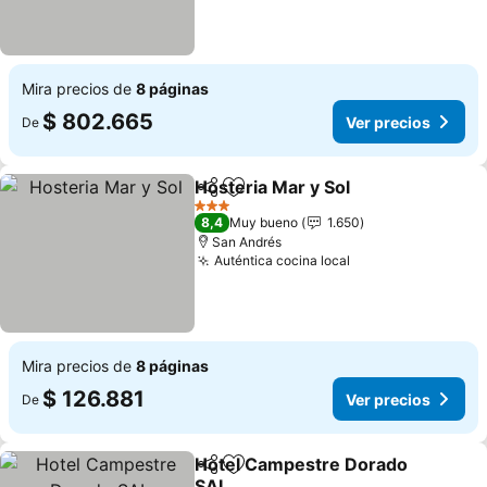
Mira precios de
8 páginas
$ 802.665
Ver precios
De
Hosteria Mar y Sol
Compartir
Agregar a favoritos
Ver prec
3 Estrellas
8,4
Muy bueno
1.650
San Andrés
Auténtica cocina local
Ver precios
Mira precios de
8 páginas
$ 126.881
Ver precios
De
Hotel Campestre Dorado
Compartir
Agregar a favoritos
SAI