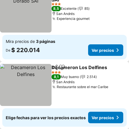
Ver precios
3 Estrellas
8,5
Excelente
85
San Andrés
Experiencia gourmet
Ver precios
Mira precios de
3 páginas
$ 220.014
Ver precios
De
Decameron Los Delfines
Compartir
Agregar a favoritos
V
3 Estrellas
8,1
Muy bueno
2.514
San Andrés
Restaurante sobre el mar Caribe
Ver preci
Elige fechas para ver los precios exactos
Ver precios