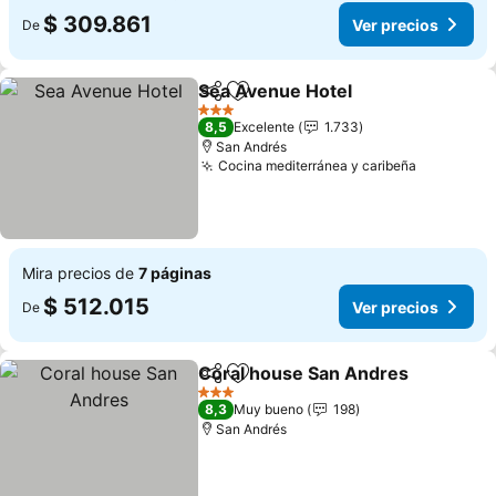
$ 309.861
Ver precios
De
Sea Avenue Hotel
Compartir
Agregar a favoritos
Ver prec
3 Estrellas
8,5
Excelente
1.733
San Andrés
Cocina mediterránea y caribeña
Ver preci
Mira precios de
7 páginas
$ 512.015
Ver precios
De
Coral house San Andres
Compartir
Agregar a favoritos
Ve
3 Estrellas
8,3
Muy bueno
198
San Andrés