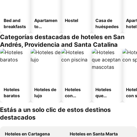
Bed and
Apartamen
Hostel
Casa de
Apar
breakfasts
to
huéspedes
hotel
amueblad
Categorías destacadas de hoteles en San
o
Andrés, Providencia and Santa Catalina
Hoteles
Hoteles de
Hoteles
Hoteles
Hote
baratos
lujo
con
que
con 
piscina
aceptan
mascotas
Estás a un solo clic de estos destinos
destacados
Hoteles en Cartagena
Hoteles en Santa Marta