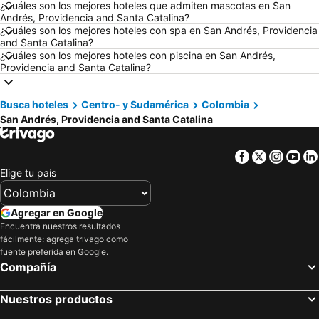
Hoteles en Pereira
Hoteles en República Dominicana
¿Cuáles son los mejores hoteles que admiten mascotas en San
Andrés, Providencia and Santa Catalina?
Hoteles en Santiago de Chile
Hoteles en Madrid
¿Cuáles son los mejores hoteles con spa en San Andrés, Providencia
and Santa Catalina?
Hoteles en Jamaica
Hoteles en Colombia
¿Cuáles son los mejores hoteles con piscina en San Andrés,
Hoteles en Eje Cafetero
Hoteles en La Guajira
Providencia and Santa Catalina?
Hoteles en Islandia
Hoteles en Quindío
Busca hoteles
Centro- y Sudamérica
Colombia
Hoteles en Risaralda
Hoteles en Isla Margarita
San Andrés, Providencia and Santa Catalina
Hoteles en Fuerteventura
Hoteles en Chamonix Mont-Blanc
Hoteles en Boyacá
Hoteles en Capadocia
Facebook
Twitter
Insta
Yo
Hoteles en Amazonas
Hoteles en Los Cabos
Elige tu país
Agregar en Google
Encuentra nuestros resultados
fácilmente: agrega trivago como
fuente preferida en Google.
Compañía
Nuestros productos