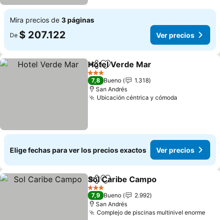
Mira precios de
3 páginas
$ 207.122
Ver precios
De
Hotel Verde Mar
Compartir
Agregar a favoritos
Ver preci
3 Estrellas
7,8
Bueno
1.318
San Andrés
Ubicación céntrica y cómoda
Ver precios
Elige fechas para ver los precios exactos
Ver precios
Sol Caribe Campo
Compartir
Agregar a favoritos
Ver prec
3 Estrellas
7,9
Bueno
2.992
San Andrés
Complejo de piscinas multinivel enorme
Ver