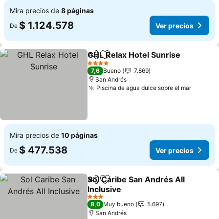
Mira precios de
8 páginas
$ 1.124.578
Ver precios
De
GHL Relax Hotel Sunrise
Compartir
Agregar a favoritos
Ve
4 Estrellas
7,6
Bueno
7.869
San Andrés
Piscina de agua dulce sobre el mar
Ver pre
Mira precios de
10 páginas
$ 477.538
Ver precios
De
Sol Caribe San Andrés All
Compartir
Agregar a favoritos
Inclusive
Ver precios
3 Estrellas
8,0
Muy bueno
5.697
San Andrés