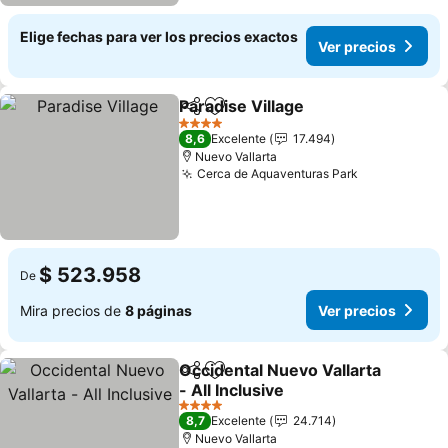
Elige fechas para ver los precios exactos
Ver precios
Paradise Village
Compartir
Agregar a favoritos
4 Estrellas
8,6
Excelente
17.494
Nuevo Vallarta
Cerca de Aquaventuras Park
$ 523.958
De
Mira precios de
8 páginas
Ver precios
Occidental Nuevo Vallarta
Compartir
Agregar a favoritos
- All Inclusive
4 Estrellas
8,7
Excelente
24.714
Nuevo Vallarta