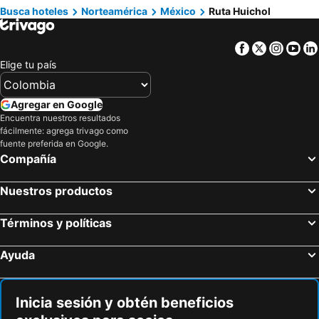
Busca hoteles
Norteamérica
México
Ruta Huichol
Hoteles en Jamaica
Hoteles en Colombia
Hoteles en Eje Cafetero
Hoteles en La Guajira
Facebook
Twitter
Insta
Yo
Hoteles en Islandia
Hoteles en Quindío
Elige tu país
Hoteles en Risaralda
Hoteles en Isla Margarita
Hoteles en Fuerteventura
Hoteles en Chamonix Mont-Blanc
Agregar en Google
Encuentra nuestros resultados
Hoteles en Boyacá
Hoteles en Capadocia
fácilmente: agrega trivago como
Hoteles en Amazonas
Hoteles en Los Cabos
fuente preferida en Google.
Compañía
Nuestros productos
Términos y políticas
Ayuda
Inicia sesión y obtén beneficios