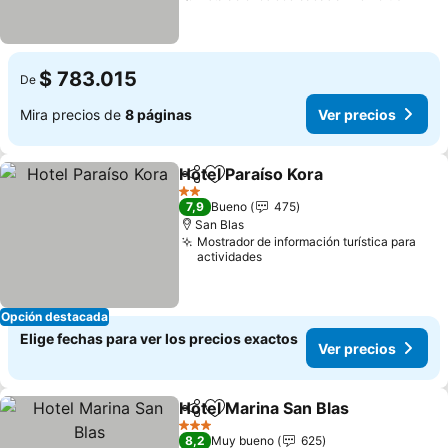
$ 783.015
De
Mira precios de
8 páginas
Ver precios
Hotel Paraíso Kora
Compartir
Agregar a favoritos
2 Estrellas
7,9
Bueno
475
San Blas
Mostrador de información turística para
actividades
Opción destacada
Elige fechas para ver los precios exactos
Ver precios
Hotel Marina San Blas
Compartir
Agregar a favoritos
3 Estrellas
8,2
Muy bueno
625