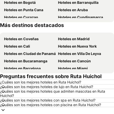
Hoteles en Bogotá
Hoteles en Barranquilla
Hoteles en Punta Cana
Hoteles en Aruba
Hoteles en Curazao
Hoteles en Cundinamarca
Más destinos destacados
Hoteles en San Andrés, Providencia and Santa Catalina
Hoteles en Panamá
Hoteles en Coveñas
Hoteles en Madrid
Hoteles en Cali
Hoteles en Nueva York
Hoteles en Ciudad de Panamá
Hoteles en Villa De Leyva
Hoteles en Bucaramanga
Hoteles en Cancún
Hoteles en Barcelona
Hoteles en Miami
Preguntas frecuentes sobre Ruta Huichol
Hoteles en Melgar
Hoteles en París
¿Cuáles son los mejores hoteles en Ruta Huichol?
Hoteles en Ciudad de México
Hoteles en Villavicencio
¿Cuáles son los mejores hoteles de lujo en Ruta Huichol?
Hoteles en Roma
Hoteles en Orlando
¿Cuáles son los mejores hoteles que admiten mascotas en Ruta
Huichol?
Hoteles en Villeta
Hoteles en Girardot
¿Cuáles son los mejores hoteles con spa en Ruta Huichol?
¿Cuáles son los mejores hoteles con piscina en Ruta Huichol?
Hoteles en Pereira
Hoteles en República Dominicana
Hoteles en Santiago de Chile
Hoteles en Madrid