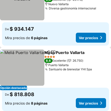
Nuevo Vallarta
Diversa gastronomía internacional
$ 934.147
De
Mira precios de
6 páginas
Ver precios
Meliá Puerto Vallarta
Compartir
Agregar a favoritos
4 Estrellas
8,6
Excelente
26.750
Puerto Vallarta
Santuario de bienestar YHI Spa
Opción destacada
$ 818.808
De
Mira precios de
8 páginas
Ver precios