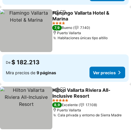
Flamingo Vallarta Hotel &
Compartir
Agregar a favoritos
Marina
4 Estrellas
7,9
Bueno
7.140
Puerto Vallarta
Habitaciones únicas tipo altillo
$ 182.213
De
Mira precios de
9 páginas
Ver precios
Hilton Vallarta Riviera All-
Compartir
Agregar a favoritos
Inclusive Resort
5 Estrellas
8,9
Excelente
17.108
Puerto Vallarta
Cala privada y entorno de Sierra Madre