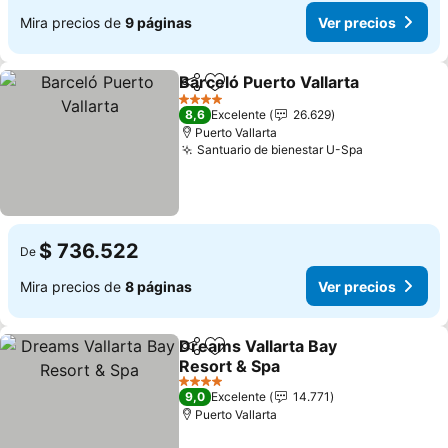
Mira precios de
9 páginas
Ver precios
Barceló Puerto Vallarta
Compartir
Agregar a favoritos
4 Estrellas
8,6
Excelente
26.629
Puerto Vallarta
Santuario de bienestar U-Spa
$ 736.522
De
Mira precios de
8 páginas
Ver precios
Dreams Vallarta Bay
Compartir
Agregar a favoritos
Resort & Spa
4 Estrellas
9,0
Excelente
14.771
Puerto Vallarta