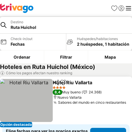
Favoritos
Iniciar 
Me
Destino
Ruta Huichol
Check-in/out
Huéspedes/habitaciones
Fechas
2 huéspedes, 1 habitación
Ordenar
Filtrar
Mapa
Hoteles en Ruta Huichol (México)
Cómo los pagos afectan nuestro ranking
Hotel Riu Vallarta
Compartir
Agregar a favoritos
4 Estrellas
8,4
Muy bueno
24.368
Nuevo Vallarta
Sabores del mundo en cinco restaurantes
Opción destacada
Elige fechas para ver los precios exactos