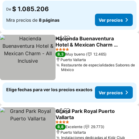
$ 1.085.206
De
Mira precios de
8 páginas
Ver precios
Hacienda Buenaventura
Compartir
Agregar a favoritos
Hotel & Mexican Charm -
All Inclusive
4 Estrellas
8,3
Muy bueno
12.465
Puerto Vallarta
Restaurante de especialidades Sabores de
México
Elige fechas para ver los precios exactos
Ver precios
Grand Park Royal Puerto
Compartir
Agregar a favoritos
Vallarta
4 Estrellas
8,8
Excelente
29.773
Puerto Vallarta
Instalaciones dedicadas al Kidz Club