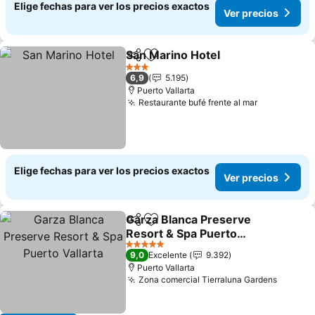
Elige fechas para ver los precios exactos
Ver precios
San Marino Hotel
Compartir
Agregar a favoritos
3 Estrellas
6,9
5.195
Puerto Vallarta
Restaurante bufé frente al mar
Elige fechas para ver los precios exactos
Ver precios
Garza Blanca Preserve
Compartir
Agregar a favoritos
Resort & Spa Puerto
Vallarta
5 Estrellas
9,0
Excelente
9.392
Puerto Vallarta
Zona comercial Tierraluna Gardens