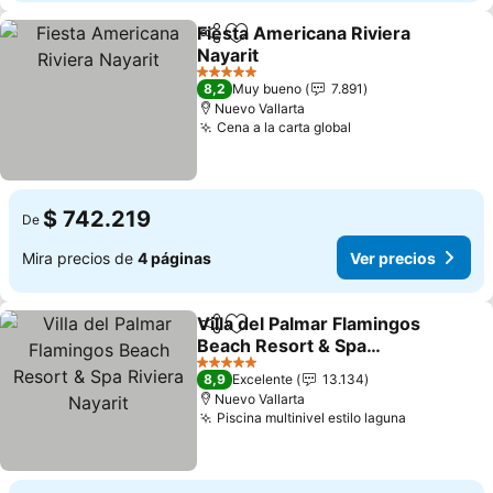
Fiesta Americana Riviera
Compartir
Agregar a favoritos
Nayarit
5 Estrellas
8,2
Muy bueno
7.891
Nuevo Vallarta
Cena a la carta global
$ 742.219
De
Mira precios de
4 páginas
Ver precios
Villa del Palmar Flamingos
Compartir
Agregar a favoritos
Beach Resort & Spa
Riviera Nayarit
5 Estrellas
8,9
Excelente
13.134
Nuevo Vallarta
Piscina multinivel estilo laguna