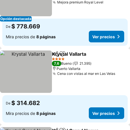
Mejora premium Royal Level
Opción destacada
$ 778.669
De
Mira precios de
8 páginas
Ver precios
Krystal Vallarta
Compartir
Agregar a favoritos
4 Estrellas
7,6
Bueno
21.395
Puerto Vallarta
Cena con vistas al mar en Las Velas
$ 314.682
De
Mira precios de
8 páginas
Ver precios