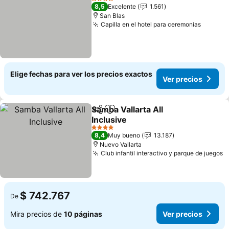
4 Estrellas
8,5
Excelente
1.561
San Blas
Capilla en el hotel para ceremonias
Elige fechas para ver los precios exactos
Ver precios
Samba Vallarta All
Compartir
Agregar a favoritos
Inclusive
4 Estrellas
8,4
Muy bueno
13.187
Nuevo Vallarta
Club infantil interactivo y parque de juegos
$ 742.767
De
Mira precios de
10 páginas
Ver precios