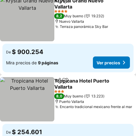
Krystal Grand Nuevo
Compartir
Agregar a favoritos
Vallarta
4 Estrellas
8,2
Muy bueno
19.232
Nuevo Vallarta
Terraza panorámica Sky Bar
$ 900.254
De
Mira precios de
9 páginas
Ver precios
Tropicana Hotel Puerto
Compartir
Agregar a favoritos
Vallarta
3 Estrellas
8,0
Muy bueno
13.223
Puerto Vallarta
Encanto tradicional mexicano frente al mar
$ 254.601
De