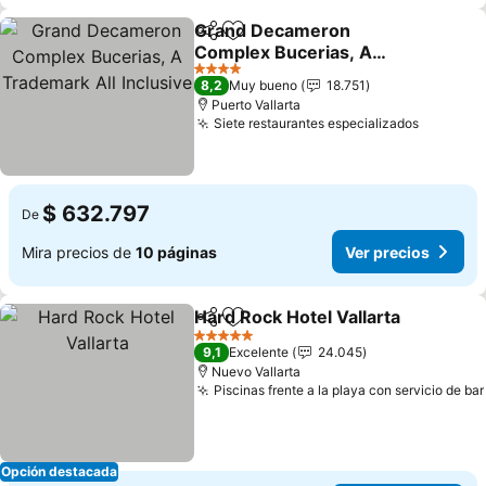
Grand Decameron
Compartir
Agregar a favoritos
Complex Bucerias, A
Trademark All Inclusive
4 Estrellas
8,2
Muy bueno
18.751
Puerto Vallarta
Siete restaurantes especializados
$ 632.797
De
Mira precios de
10 páginas
Ver precios
Hard Rock Hotel Vallarta
Compartir
Agregar a favoritos
5 Estrellas
9,1
Excelente
24.045
Nuevo Vallarta
Piscinas frente a la playa con servicio de bar
Opción destacada