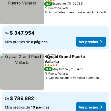
Vallarta
4 Estrellas
8,7
Excelente
20.785
Puerto Vallarta
Actividades interactivas en el club infantil
$ 347.954
De
Mira precios de
8 páginas
Ver precios
Krystal Grand Puerto
Compartir
Agregar a favoritos
Vallarta
5 Estrellas
8,0
Muy bueno
8.479
Puerto Vallarta
Cocina italiana y francesa auténtica
$ 789.882
De
Mira precios de
10 páginas
Ver precios