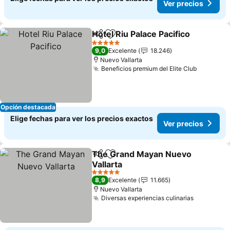
Ver precios
Hotel Riu Palace Pacifico
Compartir
Agregar a favoritos
5 Estrellas
9,0
Excelente
18.246
Nuevo Vallarta
Beneficios premium del Elite Club
Opción destacada
Elige fechas para ver los precios exactos
Ver precios
The Grand Mayan Nuevo
Compartir
Agregar a favoritos
Vallarta
5 Estrellas
8,9
Excelente
11.665
Nuevo Vallarta
Diversas experiencias culinarias