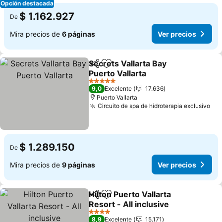
Opción destacada
$ 1.162.927
De
Mira precios de
6 páginas
Ver precios
Secrets Vallarta Bay
Compartir
Agregar a favoritos
Puerto Vallarta
5 Estrellas
9,0
Excelente
17.636
Puerto Vallarta
Circuito de spa de hidroterapia exclusivo
$ 1.289.150
De
Mira precios de
9 páginas
Ver precios
Hilton Puerto Vallarta
Compartir
Agregar a favoritos
Resort - All inclusive
4 Estrellas
8,9
Excelente
15.171