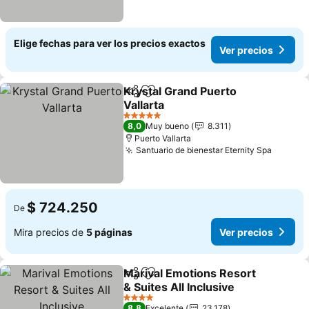
Elige fechas para ver los precios exactos
Ver precios
Krystal Grand Puerto
Compartir
Agregar a favoritos
Vallarta
5 Estrellas
8,0
Muy bueno
8.311
Puerto Vallarta
Santuario de bienestar Eternity Spa
$ 724.250
De
Mira precios de
5 páginas
Ver precios
Marival Emotions Resort
Compartir
Agregar a favoritos
& Suites All Inclusive
4 Estrellas
8,8
Excelente
23.178