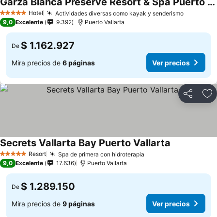
Garza Blanca Preserve Resort & Spa Puerto Vallarta
Hotel
Actividades diversas como kayak y senderismo
5 Estrellas
9,0
Excelente
9.392
Puerto Vallarta
$ 1.162.927
De
Mira precios de
6 páginas
Ver precios
Compartir
Ag
Secrets Vallarta Bay Puerto Vallarta
Resort
Spa de primera con hidroterapia
5 Estrellas
9,0
Excelente
17.636
Puerto Vallarta
$ 1.289.150
De
Mira precios de
9 páginas
Ver precios