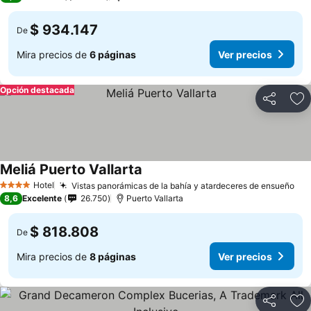
$ 934.147
De
Mira precios de
6 páginas
Ver precios
Opción destacada
Compartir
Ag
Meliá Puerto Vallarta
Hotel
Vistas panorámicas de la bahía y atardeceres de ensueño
4 Estrellas
8,6
Excelente
26.750
Puerto Vallarta
$ 818.808
De
Mira precios de
8 páginas
Ver precios
Compartir
Ag