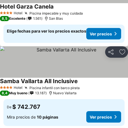
Hotel Garza Canela
Hotel
Piscina impecable y muy cuidada
4 Estrellas
8,5
Excelente
1.561
San Blas
Elige fechas para ver los precios exactos
Ver precios
Compartir
Ag
Samba Vallarta All Inclusive
Hotel
Piscina infantil con barco pirata
4 Estrellas
8,4
Muy bueno
13.187
Nuevo Vallarta
$ 742.767
De
Mira precios de
10 páginas
Ver precios