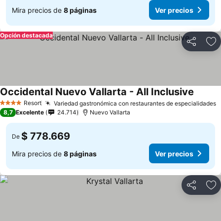
Mira precios de
8 páginas
Ver precios
Opción destacada
Compartir
Ag
Occidental Nuevo Vallarta - All Inclusive
Resort
Variedad gastronómica con restaurantes de especialidades
4 Estrellas
8,7
Excelente
24.714
Nuevo Vallarta
$ 778.669
De
Mira precios de
8 páginas
Ver precios
Compartir
Ag