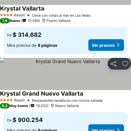
Krystal Vallarta
Resort
Cena con vistas al mar en Las Velas
4 Estrellas
7,6
Bueno
21.395
Puerto Vallarta
$ 314.682
De
Mira precios de
8 páginas
Ver precios
Compartir
Ag
Krystal Grand Nuevo Vallarta
Resort
Restaurantes temáticos con cocina variada
4 Estrellas
8,2
Muy bueno
19.232
Nuevo Vallarta
$ 900.254
De
Mira precios de
9 páginas
Ver precios