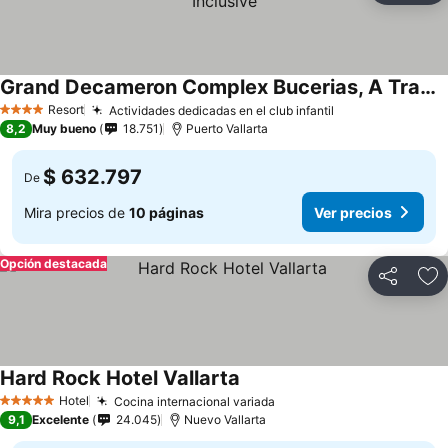
Grand Decameron Complex Bucerias, A Trademark All Inclusive
Resort
Actividades dedicadas en el club infantil
4 Estrellas
8,2
Muy bueno
18.751
Puerto Vallarta
$ 632.797
De
Mira precios de
10 páginas
Ver precios
Opción destacada
Compartir
Ag
Hard Rock Hotel Vallarta
Hotel
Cocina internacional variada
5 Estrellas
9,1
Excelente
24.045
Nuevo Vallarta