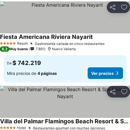
Compartir
Ag
Fiesta Americana Riviera Nayarit
Resort
Gastronomía variada en cinco restaurantes
5 Estrellas
8,2
Muy bueno
7.891
Nuevo Vallarta
$ 742.219
De
Mira precios de
4 páginas
Ver precios
Compartir
Ag
Villa del Palmar Flamingos Beach Resort & Spa Riviera Nayarit
Hotel
Restaurantes gourmet con muchas opciones
5 Estrellas