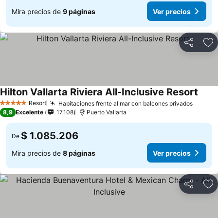
Mira precios de
9 páginas
Ver precios
Compartir
Ag
Hilton Vallarta Riviera All-Inclusive Resort
Resort
Habitaciones frente al mar con balcones privados
5 Estrellas
8,9
Excelente
17.108
Puerto Vallarta
$ 1.085.206
De
Mira precios de
8 páginas
Ver precios
Compartir
Ag