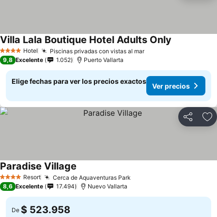
Villa Lala Boutique Hotel Adults Only
Hotel
Piscinas privadas con vistas al mar
4 Estrellas
9,8
Excelente
1.052
Puerto Vallarta
Elige fechas para ver los precios exactos
Ver precios
Compartir
Ag
Paradise Village
Resort
Cerca de Aquaventuras Park
4 Estrellas
8,6
Excelente
17.494
Nuevo Vallarta
$ 523.958
De