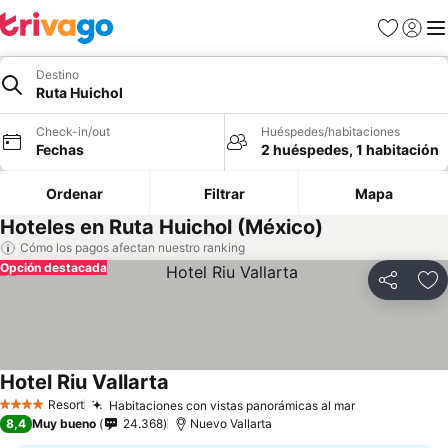
Favoritos
Iniciar 
Me
Destino
Ruta Huichol
Check-in/out
Huéspedes/habitaciones
Fechas
2 huéspedes, 1 habitación
Ordenar
Filtrar
Mapa
Hoteles en Ruta Huichol (México)
Cómo los pagos afectan nuestro ranking
Opción destacada
Compartir
Ag
Hotel Riu Vallarta
Resort
Habitaciones con vistas panorámicas al mar
4 Estrellas
8,4
Muy bueno
24.368
Nuevo Vallarta