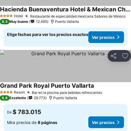
Hacienda Buenaventura Hotel & Mexican Charm - All Inclusive
Hotel
Restaurante de especialidad mexicana Sabores de México
4 Estrellas
8,3
Muy bueno
12.465
Puerto Vallarta
Elige fechas para ver los precios exactos
Ver precios
Compartir
Ag
Grand Park Royal Puerto Vallarta
Resort
Bar en la piscina para bebidas refrescantes
4 Estrellas
8,8
Excelente
29.773
Puerto Vallarta
$ 783.015
De
Mira precios de
8 páginas
Ver precios