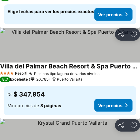
Elige fechas para ver los precios exactos
Ver precios
Compartir
Ag
Villa del Palmar Beach Resort & Spa Puerto Vallarta
Resort
Piscinas tipo laguna de varios niveles
4 Estrellas
8,7
Excelente
20.785
Puerto Vallarta
$ 347.954
De
Mira precios de
8 páginas
Ver precios
Compartir
Ag