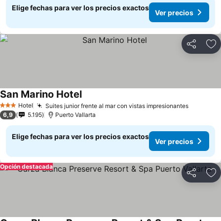
Elige fechas para ver los precios exactos
Ver precios
Compartir
Ag
San Marino Hotel
Hotel
Suites junior frente al mar con vistas impresionantes
3 Estrellas
6,9
5.195
Puerto Vallarta
Elige fechas para ver los precios exactos
Ver precios
Opción destacada
Compartir
Ag