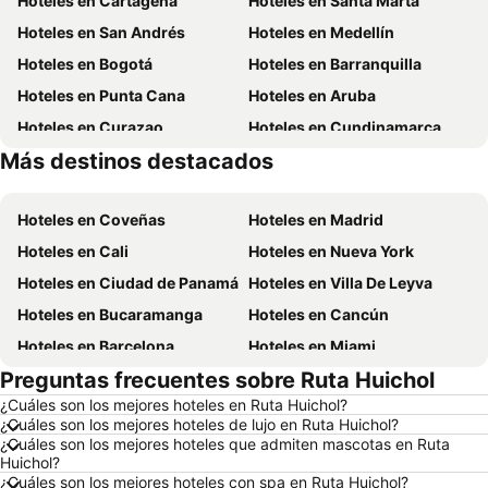
Hoteles en Cartagena
Hoteles en Santa Marta
Hoteles en San Andrés
Hoteles en Medellín
Hoteles en Bogotá
Hoteles en Barranquilla
Hoteles en Punta Cana
Hoteles en Aruba
Hoteles en Curazao
Hoteles en Cundinamarca
Más destinos destacados
Hoteles en San Andrés, Providencia and Santa Catalina
Hoteles en Panamá
Hoteles en Coveñas
Hoteles en Madrid
Hoteles en Cali
Hoteles en Nueva York
Hoteles en Ciudad de Panamá
Hoteles en Villa De Leyva
Hoteles en Bucaramanga
Hoteles en Cancún
Hoteles en Barcelona
Hoteles en Miami
Preguntas frecuentes sobre Ruta Huichol
Hoteles en Melgar
Hoteles en París
¿Cuáles son los mejores hoteles en Ruta Huichol?
Hoteles en Ciudad de México
Hoteles en Villavicencio
¿Cuáles son los mejores hoteles de lujo en Ruta Huichol?
Hoteles en Roma
Hoteles en Orlando
¿Cuáles son los mejores hoteles que admiten mascotas en Ruta
Huichol?
Hoteles en Villeta
Hoteles en Girardot
¿Cuáles son los mejores hoteles con spa en Ruta Huichol?