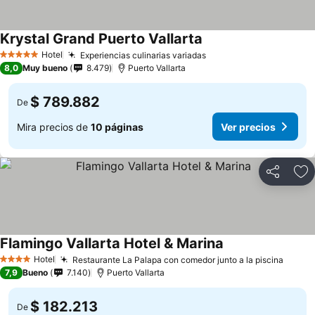
Krystal Grand Puerto Vallarta
Hotel
Experiencias culinarias variadas
5 Estrellas
8,0
Muy bueno
8.479
Puerto Vallarta
$ 789.882
De
Mira precios de
10 páginas
Ver precios
Compartir
Ag
Flamingo Vallarta Hotel & Marina
Hotel
Restaurante La Palapa con comedor junto a la piscina
4 Estrellas
7,9
Bueno
7.140
Puerto Vallarta
$ 182.213
De