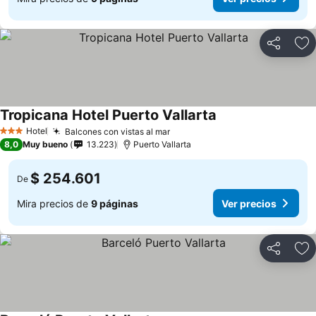
Compartir
Ag
Tropicana Hotel Puerto Vallarta
Hotel
Balcones con vistas al mar
3 Estrellas
8,0
Muy bueno
13.223
Puerto Vallarta
$ 254.601
De
Mira precios de
9 páginas
Ver precios
Compartir
Ag