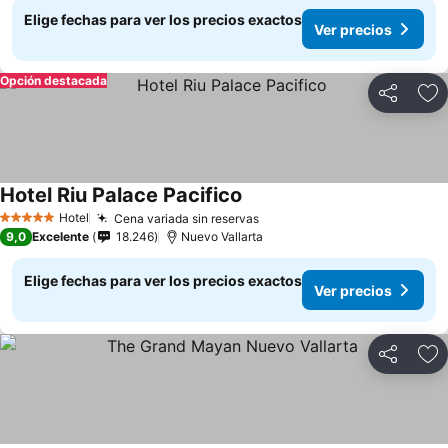
Elige fechas para ver los precios exactos
Ver precios
Opción destacada
Compartir
Ag
Hotel Riu Palace Pacifico
Hotel
Cena variada sin reservas
5 Estrellas
9,0
Excelente
18.246
Nuevo Vallarta
Elige fechas para ver los precios exactos
Ver precios
Compartir
Ag