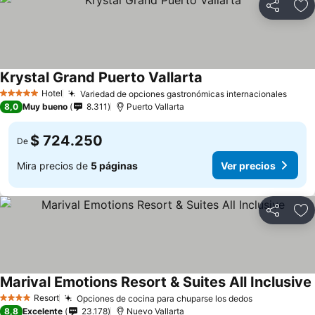
Compartir
Ag
Krystal Grand Puerto Vallarta
Hotel
Variedad de opciones gastronómicas internacionales
5 Estrellas
8,0
Muy bueno
8.311
Puerto Vallarta
$ 724.250
De
Mira precios de
5 páginas
Ver precios
Compartir
Ag
Marival Emotions Resort & Suites All Inclusive
Resort
Opciones de cocina para chuparse los dedos
4 Estrellas
8,8
Excelente
23.178
Nuevo Vallarta