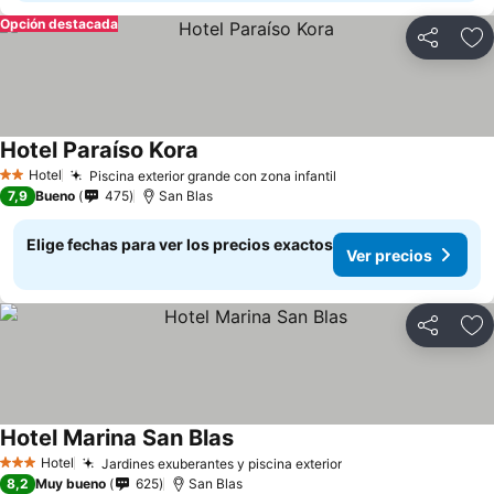
Opción destacada
Compartir
Ag
Hotel Paraíso Kora
Hotel
Piscina exterior grande con zona infantil
2 Estrellas
7,9
Bueno
475
San Blas
Elige fechas para ver los precios exactos
Ver precios
Compartir
Ag
Hotel Marina San Blas
Hotel
Jardines exuberantes y piscina exterior
3 Estrellas
8,2
Muy bueno
625
San Blas