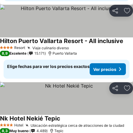
Compartir
Ag
Hilton Puerto Vallarta Resort - All inclusive
Resort
Viaje culinario diverso
4 Estrellas
8,9
Excelente
15.171
Puerto Vallarta
Elige fechas para ver los precios exactos
Ver precios
Compartir
Ag
Nk Hotel Nekié Tepic
Hotel
Ubicación estratégica cerca de atracciones de la ciudad
4 Estrellas
8,3
Muy bueno
4.489
Tepic