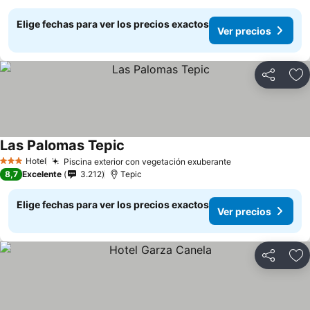
Elige fechas para ver los precios exactos
Ver precios
Compartir
Ag
Las Palomas Tepic
Hotel
Piscina exterior con vegetación exuberante
3 Estrellas
8,7
Excelente
3.212
Tepic
Elige fechas para ver los precios exactos
Ver precios
Compartir
Ag