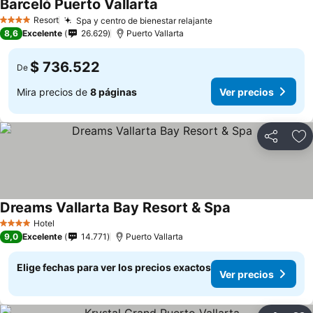
Barceló Puerto Vallarta
Resort
Spa y centro de bienestar relajante
4 Estrellas
8,6
Excelente
26.629
Puerto Vallarta
$ 736.522
De
Mira precios de
8 páginas
Ver precios
Compartir
Ag
Dreams Vallarta Bay Resort & Spa
Hotel
4 Estrellas
9,0
Excelente
14.771
Puerto Vallarta
Elige fechas para ver los precios exactos
Ver precios