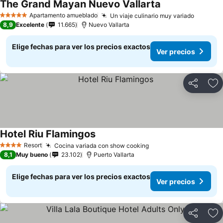
The Grand Mayan Nuevo Vallarta
Apartamento amueblado
Un viaje culinario muy variado
5 Estrellas
8,9
Excelente
11.665
Nuevo Vallarta
Elige fechas para ver los precios exactos
Ver precios
Compartir
Ag
Hotel Riu Flamingos
Resort
Cocina variada con show cooking
4 Estrellas
8,1
Muy bueno
23.102
Puerto Vallarta
Elige fechas para ver los precios exactos
Ver precios
Compartir
Ag