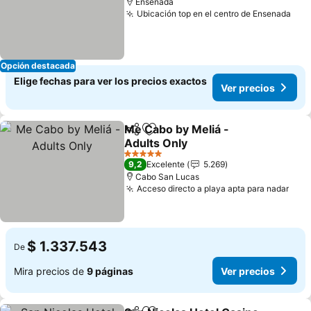
Ensenada
Ubicación top en el centro de Ensenada
Ver
Opción destacada
Elige fechas para ver los precios exactos
Ver precios
Me Cabo by Meliá -
Compartir
Agregar a favoritos
Adults Only
Ver precios
5 Estrellas
9,2
Excelente
5.269
Cabo San Lucas
Acceso directo a playa apta para nadar
Ver 
$ 1.337.543
De
Mira precios de
9 páginas
Ver precios