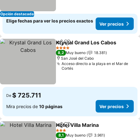
Opción destacada
Elige fechas para ver los precios exactos
Ver precios
Krystal Grand Los Cabos
Compartir
Agregar a favoritos
V
4 Estrellas
8,2
Muy bueno
18.381
San José del Cabo
Acceso directo a la playa en el Mar de
Cortés
$ 725.711
De
Mira precios de
10 páginas
Ver precios
Hotel Villa Marina
Compartir
Agregar a favoritos
Ver prec
3 Estrellas
8,1
Muy bueno
3.961