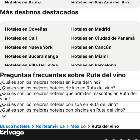
Hoteles en Aruba
Hoteles en San Andrés, Providencia and Santa Catalina
Más destinos destacados
Hoteles en Cundinamarca
Hoteles en Panamá
Hoteles en Coveñas
Hoteles en Madrid
Hoteles en Cali
Hoteles en Ciudad de Panamá
Hoteles en Nueva York
Hoteles en Cancún
Hoteles en Bucaramanga
Hoteles en Miami
Hoteles en Villa De Leyva
Hoteles en Barcelona
Preguntas frecuentes sobre Ruta del vino
Hoteles en Melgar
Hoteles en París
¿Cuáles son los mejores hoteles en Ruta del vino?
Hoteles en Roma
Hoteles en Ciudad de México
¿Cuáles son los mejores hoteles de lujo en Ruta del vino?
Hoteles en Pereira
Hoteles en Orlando
¿Cuáles son los mejores hoteles que admiten mascotas en Ruta del
vino?
Hoteles en Villavicencio
Hoteles en Río de Janeiro
¿Cuáles son los mejores hoteles con spa en Ruta del vino?
¿Cuáles son los mejores hoteles con piscina en Ruta del vino?
Hoteles en Girardot
Hoteles en República Dominicana
Hoteles en Santiago de Chile
Hoteles en Madrid
Busca hoteles
Norteamérica
México
Ruta del vino
Hoteles en Los Cabos
Hoteles en Colombia
Hoteles en Isla Margarita
Hoteles en Riviera Maya