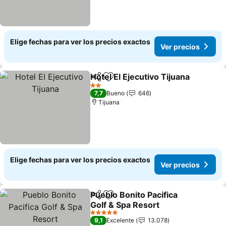
Elige fechas para ver los precios exactos
Ver precios
Hotel El Ejecutivo Tijuana
Compartir
Agregar a favoritos
V
2 Estrellas
7,7
Bueno
646
Tijuana
Elige fechas para ver los precios exactos
Ver precios
Pueblo Bonito Pacifica
Compartir
Agregar a favoritos
Golf & Spa Resort
Ver precios
5 Estrellas
9,1
Excelente
13.078