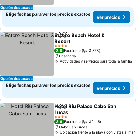
Opción destacada
Elige fechas para ver los precios exactos
Ver precios
Estero Beach Hotel &
Compartir
Agregar a favoritos
Resort
Ver precios
4 Estrellas
8,8
Excelente
3.873
Ensenada
Actividades y servicios para toda la familia
V
Opción destacada
Elige fechas para ver los precios exactos
Ver precios
Hotel Riu Palace Cabo San
Compartir
Agregar a favoritos
Lucas
Ver precios
4 Estrellas
8,6
Excelente
32.118
Cabo San Lucas
Ubicación frente a la playa con vistas al mar