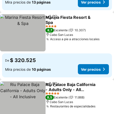
Mira precios de
13 páginas
Ver precios
Marina Fiesta Resort &
Compartir
Agregar a favoritos
Spa
Ver precios
4 Estrellas
8,7
Excelente
10.307
Cabo San Lucas
Acceso a pie a atracciones locales
Ver pre
$ 320.525
De
Mira precios de
10 páginas
Ver precios
Riu Palace Baja California
Compartir
Agregar a favoritos
- Adults Only - All
Inclusive
Ver precios
5 Estrellas
8,5
Excelente
11.868
Cabo San Lucas
Restaurantes de especialidades
Ver preci