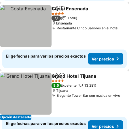
Costa Ensenada
Compartir
Agregar a favoritos
Ver precio
4 Estrellas
7,1
1.596
Ensenada
Restaurante Cinco Sabores en el hotel
Ver 
Elige fechas para ver los precios exactos
Ver precios
Grand Hotel Tijuana
Compartir
Agregar a favoritos
Ver pr
4 Estrellas
8,5
Excelente
13.281
Tijuana
Elegante Tower Bar con música en vivo
Ver 
Opción destacada
Elige fechas para ver los precios exactos
Ver precios