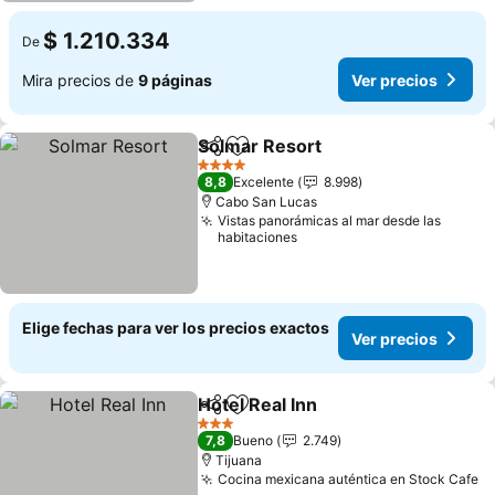
$ 1.210.334
De
Mira precios de
9 páginas
Ver precios
Solmar Resort
Compartir
Agregar a favoritos
Ver precios
4 Estrellas
8,8
Excelente
8.998
Cabo San Lucas
Vistas panorámicas al mar desde las
habitaciones
Elige fechas para ver los precios exactos
Ver precios
Hotel Real Inn
Compartir
Agregar a favoritos
Ver precios
3 Estrellas
7,8
Bueno
2.749
Tijuana
Cocina mexicana auténtica en Stock Cafe
Ve