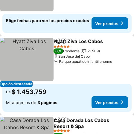
Elige fechas para ver los precios exactos
Ver precios
Hyatt Ziva Los Cabos
Compartir
Agregar a favoritos
Ver p
5 Estrellas
8,9
Excelente
21.909
San José del Cabo
Parque acuático infantil enorme
Ver preci
Opción destacada
$ 1.453.759
De
Mira precios de
3 páginas
Ver precios
Casa Dorada Los Cabos
Compartir
Agregar a favoritos
Resort & Spa
Ver precios
5 Estrellas