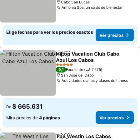
Cabo San Lucas
Armonia Spa, un oasis de bienestar
Ver pre
Elige fechas para ver los precios exactos
Ver precios
Hilton Vacation Club Cabo
Compartir
Agregar a favoritos
Azul Los Cabos
Ver precios
5 Estrellas
9,1
Excelente
7.575
San José del Cabo
Actividades diarias y clases de fitness
Ver p
$ 665.631
De
Mira precios de
4 páginas
Ver precios
The Westin Los Cabos
Compartir
Agregar a favoritos