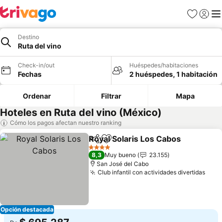
Favoritos
Iniciar 
Me
Destino
Ruta del vino
Check-in/out
Huéspedes/habitaciones
Fechas
2 huéspedes, 1 habitación
Ordenar
Filtrar
Mapa
Hoteles en Ruta del vino (México)
Cómo los pagos afectan nuestro ranking
Royal Solaris Los Cabos
Compartir
Agregar a favoritos
Ve
4 Estrellas
8,3
Muy bueno
23.155
San José del Cabo
Club infantil con actividades divertidas
Ver 
Opción destacada