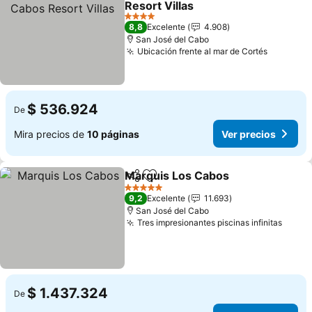
Resort Villas
Ver precios
4 Estrellas
8,8
Excelente
4.908
San José del Cabo
Ubicación frente al mar de Cortés
Ver prec
$ 536.924
De
Mira precios de
10 páginas
Ver precios
Marquis Los Cabos
Compartir
Agregar a favoritos
Ver pre
5 Estrellas
9,2
Excelente
11.693
San José del Cabo
Tres impresionantes piscinas infinitas
Ver p
$ 1.437.324
De