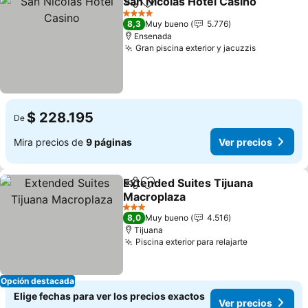
San Nicolas Hotel Casino
Compartir
Agregar a favoritos
V
4 Estrellas
8,3
Muy bueno
5.776
Ensenada
Gran piscina exterior y jacuzzis
Ver preci
$ 228.195
De
Mira precios de
9 páginas
Ver precios
Extended Suites Tijuana
Compartir
Agregar a favoritos
Macroplaza
Ver precios
3 Estrellas
8,0
Muy bueno
4.516
Tijuana
Piscina exterior para relajarte
Ver precios
Opción destacada
Elige fechas para ver los precios exactos
Ver precios