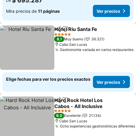
$ 695.287
De
Mira precios de
11 páginas
Ver precios
Hotel Riu Santa Fe
Compartir
Agregar a favoritos
Ver prec
5 Estrellas
8,1
Muy bueno
36.321
Cabo San Lucas
Gastronomía variada en varios restaurantes
V
Elige fechas para ver los precios exactos
Ver precios
Hard Rock Hotel Los
Compartir
Agregar a favoritos
Cabos - All Inclusive
Ver precios
5 Estrellas
9,0
Excelente
21.134
Cabo San Lucas
Ocho experiencias gastronómicas diferentes