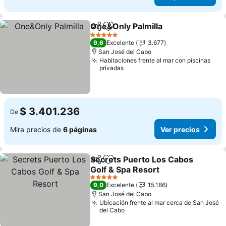
One&Only Palmilla
Compartir
Agregar a favoritos
Ver prec
5 Estrellas
9,6
Excelente
3.677
San José del Cabo
Habitaciones frente al mar con piscinas
privadas
$ 3.401.236
De
Mira precios de
6 páginas
Ver precios
Secrets Puerto Los Cabos
Compartir
Agregar a favoritos
Golf & Spa Resort
Ver precios
5 Estrellas
9,0
Excelente
15.186
San José del Cabo
Ubicación frente al mar cerca de San José
del Cabo