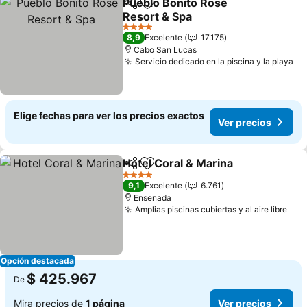
Pueblo Bonito Rosé
Compartir
Agregar a favoritos
Resort & Spa
Ver precios
4 Estrellas
8,9
Excelente
17.175
Cabo San Lucas
Servicio dedicado en la piscina y la playa
Ve
Elige fechas para ver los precios exactos
Ver precios
Hotel Coral & Marina
Compartir
Agregar a favoritos
Ver p
4 Estrellas
9,1
Excelente
6.761
Ensenada
Amplias piscinas cubiertas y al aire libre
Ver
Opción destacada
$ 425.967
De
Mira precios de
1 página
Ver precios