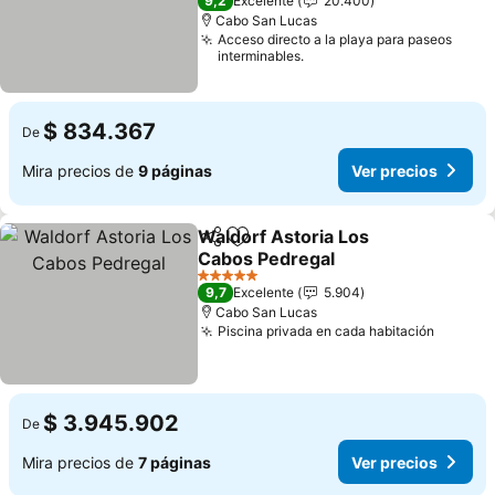
9,2
Excelente
20.400
Cabo San Lucas
Acceso directo a la playa para paseos
interminables.
$ 834.367
De
Mira precios de
9 páginas
Ver precios
Waldorf Astoria Los
Compartir
Agregar a favoritos
Cabos Pedregal
Ver precios
5 Estrellas
9,7
Excelente
5.904
Cabo San Lucas
Piscina privada en cada habitación
Ver pre
$ 3.945.902
De
Mira precios de
7 páginas
Ver precios