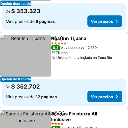
Opción destacada
$ 353.323
De
Mira precios de
8 páginas
Ver precios
Real Inn Tijuana
Compartir
Agregar a favoritos
Ver precio
5 Estrellas
8,2
Muy bueno
12.559
Tijuana
Ubicación privilegiada en Zona Río
Ver pre
Opción destacada
$ 352.702
De
Mira precios de
12 páginas
Ver precios
Sandos Finisterra All
Compartir
Agregar a favoritos
Inclusive
Ver precios
4 Estrellas