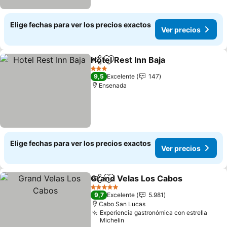
Elige fechas para ver los precios exactos
Ver precios
Hotel Rest Inn Baja
Compartir
Agregar a favoritos
Ver pre
3 Estrellas
9,5
Excelente
147
Ensenada
Elige fechas para ver los precios exactos
Ver precios
Grand Velas Los Cabos
Compartir
Agregar a favoritos
Ver
5 Estrellas
9,7
Excelente
5.981
Cabo San Lucas
Experiencia gastronómica con estrella
Michelin