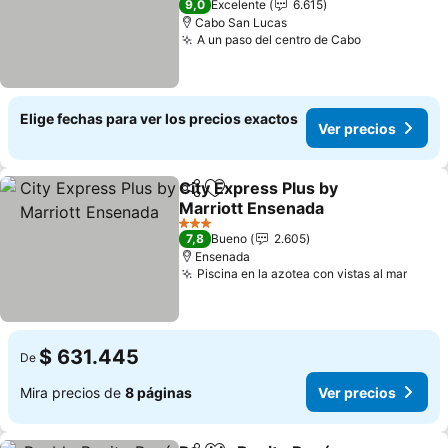
9,0
Excelente
6.615
Cabo San Lucas
A un paso del centro de Cabo
Ver precios
Elige fechas para ver los precios exactos
Ver precios
City Express Plus by
Compartir
Agregar a favoritos
Marriott Ensenada
Ver precios
3 Estrellas
7,8
Bueno
2.605
Ensenada
Piscina en la azotea con vistas al mar
Ver p
$ 631.445
De
Mira precios de
8 páginas
Ver precios