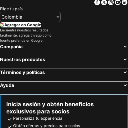
Facebook
Twitter
Insta
Yo
Hoteles en Risaralda
Hoteles en EE. UU.
Elige tu país
Hoteles en Quindío
Hoteles en Argentina
Hoteles en Jamaica
Hoteles en Amazonas
Agregar en Google
Encuentra nuestros resultados
Hoteles en Bahamas
Hoteles en España
fácilmente: agrega trivago como
Hoteles en Florida
Hoteles en Eje Cafetero
fuente preferida en Google.
Compañía
Hoteles en Portugal
Nuestros productos
Términos y políticas
Ayuda
Inicia sesión y obtén beneficios
exclusivos para socios
Personaliza tu experiencia
Obtén ofertas y precios para socios