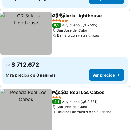
GR Solaris Lighthouse
Compartir
Agregar a favoritos
Ver 
5 Estrellas
8,3
Muy bueno
7.595
San José del Cabo
Bar faro con vistas únicas
Ver precios
$ 712.672
De
Mira precios de
8 páginas
Ver precios
Posada Real Los Cabos
Compartir
Agregar a favoritos
Ver
3 Estrellas
8,1
Muy bueno
8.531
San José del Cabo
Jardines de cactus bien cuidados
Ver prec