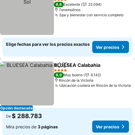
4 Estrellas
8,6
Excelente
22.094
Torremolinos
Spa y bienestar con servicio completo
Elige fechas para ver los precios exactos
Ver precios
BLUESEA Calabahia
Compartir
Agregar a favoritos
4 Estrellas
8,0
Muy bueno
6.142
Rincón de la Victoria
Ubicación costera en Rincón de la Victoria
Opción destacada
$ 288.783
De
Mira precios de
3 páginas
Ver precios