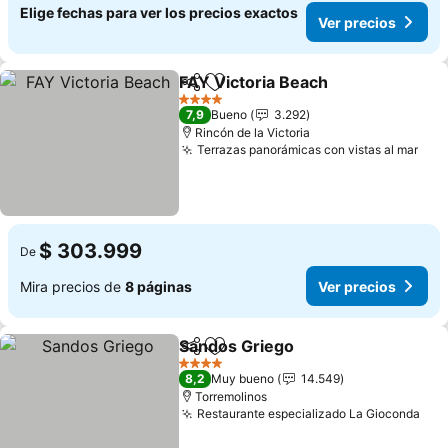
Elige fechas para ver los precios exactos
Ver precios
FAY Victoria Beach
Compartir
Agregar a favoritos
4 Estrellas
7,9
Bueno
3.292
Rincón de la Victoria
Terrazas panorámicas con vistas al mar
$ 303.999
De
Mira precios de
8 páginas
Ver precios
Sandos Griego
Compartir
Agregar a favoritos
4 Estrellas
8,2
Muy bueno
14.549
Torremolinos
Restaurante especializado La Gioconda