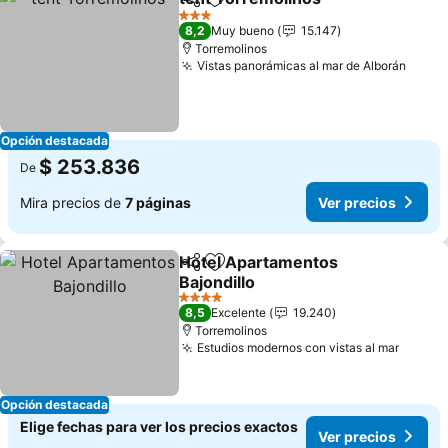
Compartir
Agregar a favoritos
3 Estrellas
8,2
Muy bueno
15.147
Torremolinos
Vistas panorámicas al mar de Alborán
Opción destacada
$ 253.836
De
Mira precios de
7 páginas
Ver precios
Hotel Apartamentos
Compartir
Agregar a favoritos
Bajondillo
4 Estrellas
8,5
Excelente
19.240
Torremolinos
Estudios modernos con vistas al mar
Opción destacada
Elige fechas para ver los precios exactos
Ver precios