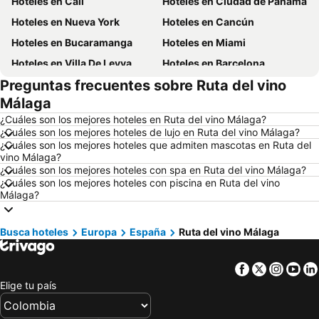
Hoteles en Cali
Hoteles en Ciudad de Panamá
Hoteles en Nueva York
Hoteles en Cancún
Hoteles en Bucaramanga
Hoteles en Miami
Hoteles en Villa De Leyva
Hoteles en Barcelona
Preguntas frecuentes sobre Ruta del vino
Hoteles en Melgar
Hoteles en París
Málaga
Hoteles en Roma
Hoteles en Ciudad de México
¿Cuáles son los mejores hoteles en Ruta del vino Málaga?
Hoteles en Pereira
Hoteles en Orlando
¿Cuáles son los mejores hoteles de lujo en Ruta del vino Málaga?
¿Cuáles son los mejores hoteles que admiten mascotas en Ruta del
Hoteles en Villavicencio
Hoteles en Río de Janeiro
vino Málaga?
Hoteles en Girardot
Hoteles en Panamá
¿Cuáles son los mejores hoteles con spa en Ruta del vino Málaga?
¿Cuáles son los mejores hoteles con piscina en Ruta del vino
Hoteles en Santiago de Chile
Hoteles en Madrid
Málaga?
Hoteles en Los Cabos
Hoteles en Colombia
Hoteles en Isla Margarita
Hoteles en Riviera Maya
Busca hoteles
Europa
España
Ruta del vino Málaga
Hoteles en Risaralda
Hoteles en EE. UU.
Facebook
Twitter
Insta
Yo
Hoteles en Quindío
Hoteles en Argentina
Elige tu país
Hoteles en Jamaica
Hoteles en Amazonas
Hoteles en Bahamas
Hoteles en España