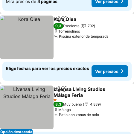
Mira precios de
4 páginas
Ver precios
Kora Olea
Compartir
Agregar a favoritos
9,3
Excelente
792
Torremolinos
Piscina exterior de temporada
Elige fechas para ver los precios exactos
Ver precios
Livensa Living Studios
Compartir
Agregar a favoritos
Málaga Feria
1 Estrellas
8,3
Muy bueno
4.889
Málaga
Patio con zonas de ocio
Opción destacada