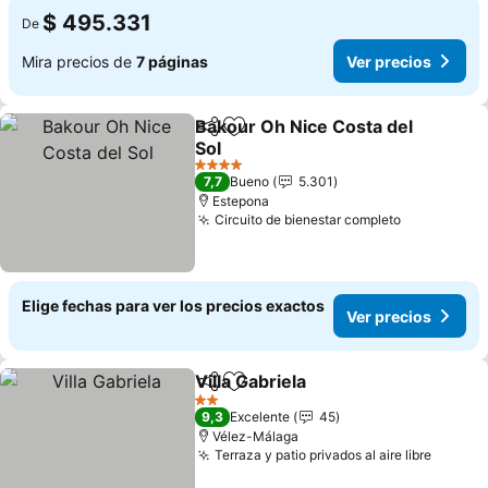
$ 495.331
De
Mira precios de
7 páginas
Ver precios
Bakour Oh Nice Costa del
Compartir
Agregar a favoritos
Sol
4 Estrellas
7,7
Bueno
5.301
Estepona
Circuito de bienestar completo
Elige fechas para ver los precios exactos
Ver precios
Villa Gabriela
Compartir
Agregar a favoritos
2 Estrellas
9,3
Excelente
45
Vélez-Málaga
Terraza y patio privados al aire libre