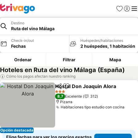
Favoritos
Iniciar 
Me
Destino
Ruta del vino Málaga
Check-in/out
Huéspedes/habitaciones
Fechas
2 huéspedes, 1 habitación
Ordenar
Filtrar
Mapa
Hoteles en Ruta del vino Málaga (España)
Cómo los pagos afectan nuestro ranking
Hostal Don Joaquin Alora
Compartir
Agregar a favoritos
3 Estrellas
8,7
Excelente
312
Pizarra
Habitaciones tipo estudio con cocina
Opción destacada
Elige fechas para ver los precios exactos