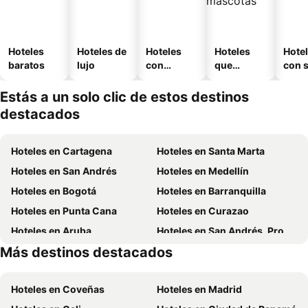
Hoteles
Hoteles de
Hoteles
Hoteles
Hote
baratos
lujo
con
que
con 
piscina
aceptan
mascotas
Estás a un solo clic de estos destinos
destacados
Hoteles en Cartagena
Hoteles en Santa Marta
Hoteles en San Andrés
Hoteles en Medellín
Hoteles en Bogotá
Hoteles en Barranquilla
Hoteles en Punta Cana
Hoteles en Curazao
Hoteles en Aruba
Hoteles en San Andrés, Providencia and Santa Catalina
Más destinos destacados
Hoteles en Cundinamarca
Hoteles en República Dominicana
Hoteles en Coveñas
Hoteles en Madrid