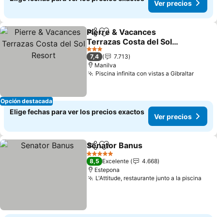
Ver precios
Pierre & Vacances
Compartir
Agregar a favoritos
Terrazas Costa del Sol
Resort
3 Estrellas
7,4
7.713
Manilva
Piscina infinita con vistas a Gibraltar
Opción destacada
Elige fechas para ver los precios exactos
Ver precios
Senator Banus
Compartir
Agregar a favoritos
5 Estrellas
8,5
Excelente
4.668
Estepona
L'Attitude, restaurante junto a la piscina