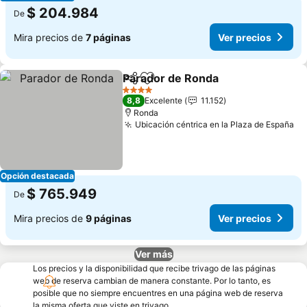
$ 204.984
De
Mira precios de
7 páginas
Ver precios
Parador de Ronda
Compartir
Agregar a favoritos
4 Estrellas
8,8
Excelente
11.152
Ronda
Ubicación céntrica en la Plaza de España
Opción destacada
$ 765.949
De
Mira precios de
9 páginas
Ver precios
Ver más
Los precios y la disponibilidad que recibe trivago de las páginas
web de reserva cambian de manera constante. Por lo tanto, es
posible que no siempre encuentres en una página web de reserva
la misma oferta que viste en trivago.