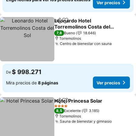
Ver precios
Leonardo Hotel
Compartir
Agregar a favoritos
Torremolinos Costa del
Sol
7,8
Bueno
18.646
Torremolinos
Centro de bienestar con sauna
$ 998.271
De
Mira precios de
8 páginas
Ver precios
Hotel Princesa Solar
Compartir
Agregar a favoritos
4 Estrellas
8,5
Excelente
3.185
Torremolinos
Sauna de bienestar y gimnasio