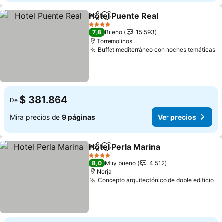
Hotel Puente Real
Compartir
Agregar a favoritos
4 Estrellas
7,8
Bueno
15.593
Torremolinos
Buffet mediterráneo con noches temáticas
$ 381.864
De
Mira precios de
9 páginas
Ver precios
Hotel Perla Marina
Compartir
Agregar a favoritos
4 Estrellas
8,0
Muy bueno
4.512
Nerja
Concepto arquitectónico de doble edificio