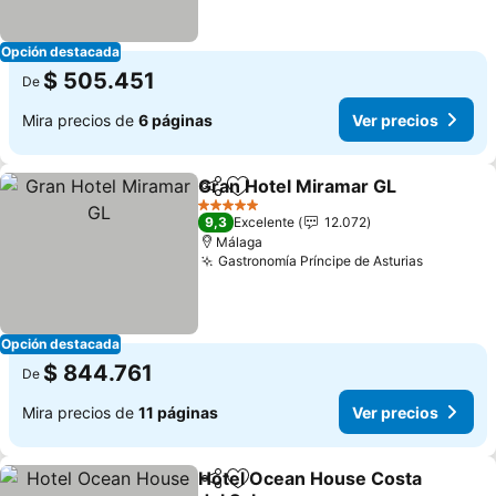
Opción destacada
$ 505.451
De
Mira precios de
6 páginas
Ver precios
Gran Hotel Miramar GL
Compartir
Agregar a favoritos
5 Estrellas
9,3
Excelente
12.072
Málaga
Gastronomía Príncipe de Asturias
Opción destacada
$ 844.761
De
Mira precios de
11 páginas
Ver precios
Hotel Ocean House Costa
Compartir
Agregar a favoritos