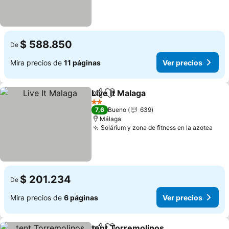
$ 588.850
De
Mira precios de
11 páginas
Ver precios
Live It Malaga
Compartir
Agregar a favoritos
2 Estrellas
7,6
Bueno
639
Málaga
Solárium y zona de fitness en la azotea
$ 201.234
De
Mira precios de
6 páginas
Ver precios
tent Torremolinos