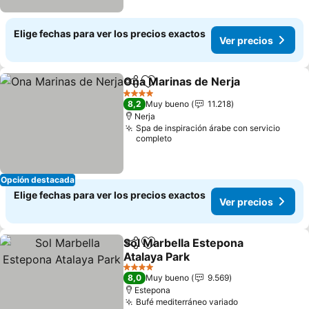
Elige fechas para ver los precios exactos
Ver precios
Ona Marinas de Nerja
Compartir
Agregar a favoritos
4 Estrellas
8,2
Muy bueno
11.218
Nerja
Spa de inspiración árabe con servicio
completo
Opción destacada
Elige fechas para ver los precios exactos
Ver precios
Sol Marbella Estepona
Compartir
Agregar a favoritos
Atalaya Park
4 Estrellas
8,0
Muy bueno
9.569
Estepona
Bufé mediterráneo variado