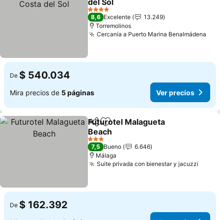
del Sol
4 Estrellas
8,6
Excelente
13.249
Torremolinos
Cercanía a Puerto Marina Benalmádena
$ 540.034
De
Mira precios de
5 páginas
Ver precios
Futurotel Malagueta
Compartir
Agregar a favoritos
Beach
3 Estrellas
7,5
Bueno
6.646
Málaga
Suite privada con bienestar y jacuzzi
$ 162.392
De