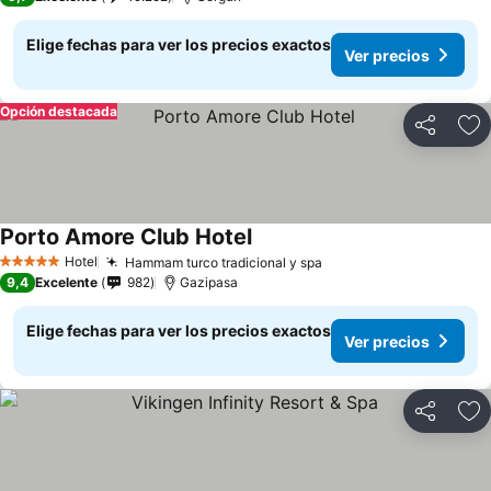
Elige fechas para ver los precios exactos
Ver precios
Opción destacada
Compartir
Ag
Porto Amore Club Hotel
Hotel
Hammam turco tradicional y spa
5 Estrellas
9,4
Excelente
982
Gazipasa
Elige fechas para ver los precios exactos
Ver precios
Compartir
Ag