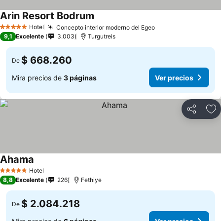
Arin Resort Bodrum
Hotel
Concepto interior moderno del Egeo
5 Estrellas
9,1
Excelente
3.003
Turgutreis
$ 668.260
De
Mira precios de
3 páginas
Ver precios
Compartir
Ag
Ahama
Hotel
5 Estrellas
8,8
Excelente
226
Fethiye
$ 2.084.218
De