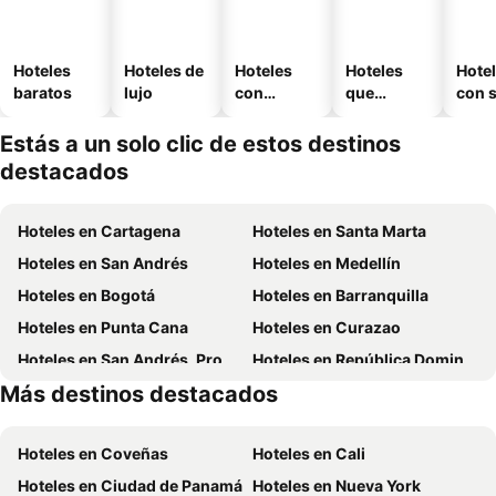
Hoteles
Hoteles de
Hoteles
Hoteles
Hote
baratos
lujo
con
que
con 
piscina
aceptan
mascotas
Estás a un solo clic de estos destinos
destacados
Hoteles en Cartagena
Hoteles en Santa Marta
Hoteles en San Andrés
Hoteles en Medellín
Hoteles en Bogotá
Hoteles en Barranquilla
Hoteles en Punta Cana
Hoteles en Curazao
Hoteles en San Andrés, Providencia and Santa Catalina
Hoteles en República Dominicana
Más destinos destacados
Hoteles en Santiago de Chile
Hoteles en Madrid
Hoteles en Coveñas
Hoteles en Cali
Hoteles en Ciudad de Panamá
Hoteles en Nueva York