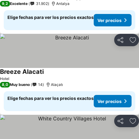
9,2
Excelente
31.902
Antalya
Elige fechas para ver los precios exactos
Ver precios
Compartir
Ag
Breeze Alacati
Hotel
8,0
Muy bueno
14
Alaçatı
Elige fechas para ver los precios exactos
Ver precios
Compartir
Ag