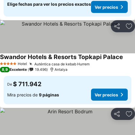
Elige fechas para ver los precios exactos
Ver precios
Compartir
Ag
Swandor Hotels & Resorts Topkapi Palace
Hotel
Auténtica casa de kebab Hurrem
5 Estrellas
8,9
Excelente
19.496
Antalya
$ 711.942
De
Mira precios de
9 páginas
Ver precios
Compartir
Ag