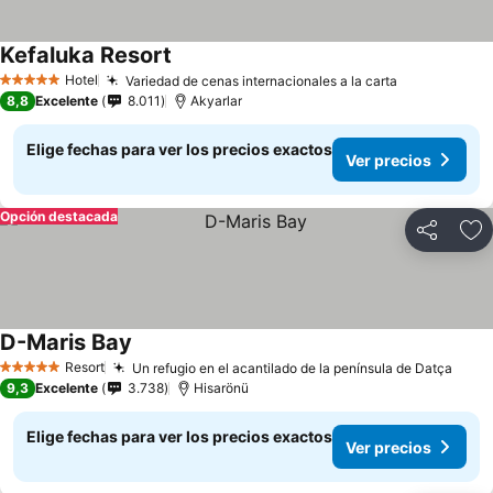
Kefaluka Resort
Hotel
Variedad de cenas internacionales a la carta
5 Estrellas
8,8
Excelente
8.011
Akyarlar
Elige fechas para ver los precios exactos
Ver precios
Opción destacada
Compartir
Ag
D-Maris Bay
Resort
Un refugio en el acantilado de la península de Datça
5 Estrellas
9,3
Excelente
3.738
Hisarönü
Elige fechas para ver los precios exactos
Ver precios