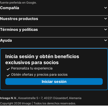
Hoteles en Eje Cafetero
Hoteles en Portugal
fuente preferida en Google.
Compañía
Nuestros productos
Términos y políticas
Ayuda
Inicia sesión y obtén beneficios
exclusivos para socios
Personaliza tu experiencia
Obtén ofertas y precios para socios
Iniciar sesión
trivago N.V.
, Kesselstraße 5 – 7, 40221 Düsseldorf, Alemania
Copyright 2026 trivago | Todos los derechos reservados.