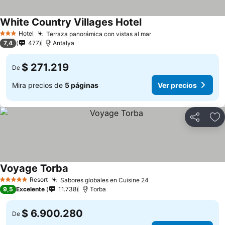
White Country Villages Hotel
Hotel
Terraza panorámica con vistas al mar
3 Estrellas
7,4
477
Antalya
$ 271.219
De
Mira precios de
5 páginas
Ver precios
Compartir
Ag
Voyage Torba
Resort
Sabores globales en Cuisine 24
5 Estrellas
9,5
Excelente
11.738
Torba
$ 6.900.280
De