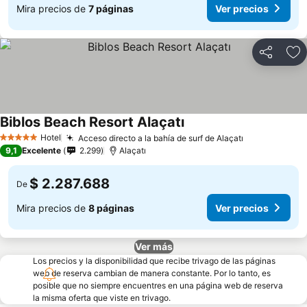
Mira precios de
7 páginas
Ver precios
Compartir
Ag
Biblos Beach Resort Alaçatı
Hotel
Acceso directo a la bahía de surf de Alaçatı
5 Estrellas
9,1
Excelente
2.299
Alaçatı
$ 2.287.688
De
Mira precios de
8 páginas
Ver precios
Ver más
Los precios y la disponibilidad que recibe trivago de las páginas
web de reserva cambian de manera constante. Por lo tanto, es
posible que no siempre encuentres en una página web de reserva
la misma oferta que viste en trivago.