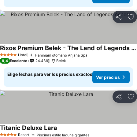
Compartir
Ag
Rixos Premium Belek - The Land of Legends Access
Hotel
Hammam otomano Anjana Spa
5 Estrellas
9,4
Excelente
24.439
Belek
Elige fechas para ver los precios exactos
Ver precios
Compartir
Ag
Titanic Deluxe Lara
Resort
Piscinas estilo laguna gigantes
5 Estrellas