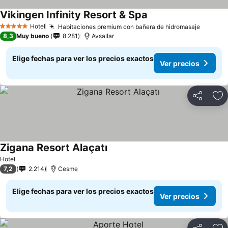
Vikingen Infinity Resort & Spa
Hotel
Habitaciones premium con bañera de hidromasaje
5 Estrellas
8,3
Muy bueno
8.281
Avsallar
Elige fechas para ver los precios exactos
Ver precios
Compartir
Ag
Zigana Resort Alaçatı
Hotel
7,2
2.214
Cesme
Elige fechas para ver los precios exactos
Ver precios