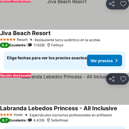
Opción destacada
Compartir
Ag
Jiva Beach Resort
Resort
Restaurante turco auténtico en la azotea
5 Estrellas
9,4
Excelente
11.628
Fethiye
Elige fechas para ver los precios exactos
Ver precios
Opción destacada
Compartir
Ag
Labranda Lebedos Princess - All Inclusive
Hotel
Espectáculos nocturnos profesionales en anfiteatro
4 Estrellas
8,7
Excelente
4.439
Seferihisar