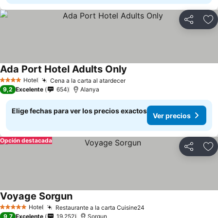
Compartir
Ag
Ada Port Hotel Adults Only
Hotel
Cena a la carta al atardecer
4 Estrellas
9,2
Excelente
654
Alanya
Elige fechas para ver los precios exactos
Ver precios
Opción destacada
Compartir
Ag
Voyage Sorgun
Hotel
Restaurante a la carta Cuisine24
5 Estrellas
9,7
Excelente
19.252
Sorgun