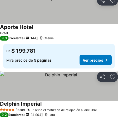
Compartir
Ag
Aporte Hotel
Hotel
9,3
Excelente
144
Cesme
$ 199.781
De
Mira precios de
5 páginas
Ver precios
Compartir
Ag
Delphin Imperial
Resort
Piscina climatizada de relajación al aire libre
5 Estrellas
9,2
Excelente
24.904
Lara