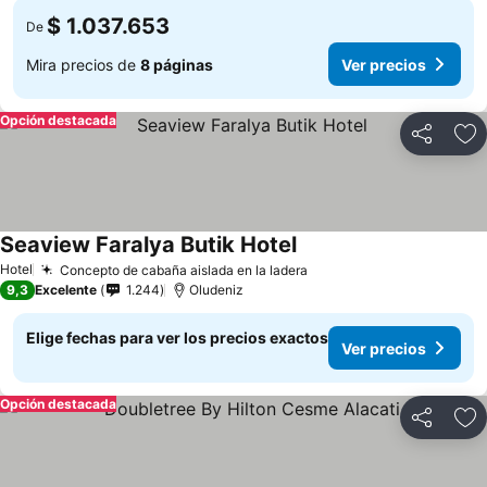
$ 1.037.653
De
Mira precios de
8 páginas
Ver precios
Opción destacada
Compartir
Ag
Seaview Faralya Butik Hotel
Hotel
Concepto de cabaña aislada en la ladera
9,3
Excelente
1.244
Oludeniz
Elige fechas para ver los precios exactos
Ver precios
Opción destacada
Compartir
Ag