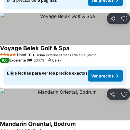
Mira precios de
6 páginas
Ver precios
Compartir
Ag
Voyage Belek Golf & Spa
Hotel
Piscina exterior climatizada en el jardín
5 Estrellas
9,6
Excelente
26.173
Belek
Elige fechas para ver los precios exactos
Ver precios
Compartir
Ag
Mandarin Oriental, Bodrum