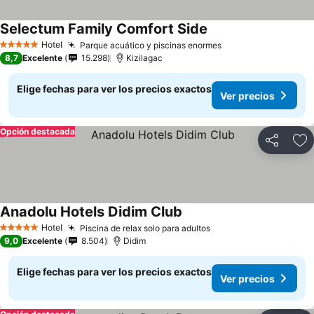
Selectum Family Comfort Side
Hotel
Parque acuático y piscinas enormes
5 Estrellas
8,7
Excelente
15.298
Kizilagac
Elige fechas para ver los precios exactos
Ver precios
Opción destacada
Compartir
Ag
Anadolu Hotels Didim Club
Hotel
Piscina de relax solo para adultos
5 Estrellas
9,0
Excelente
8.504
Didim
Elige fechas para ver los precios exactos
Ver precios