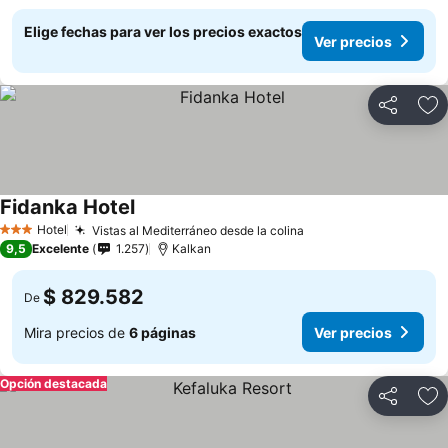
Elige fechas para ver los precios exactos
Ver precios
Compartir
Ag
Fidanka Hotel
Hotel
Vistas al Mediterráneo desde la colina
3 Estrellas
9,5
Excelente
1.257
Kalkan
$ 829.582
De
Mira precios de
6 páginas
Ver precios
Opción destacada
Compartir
Ag