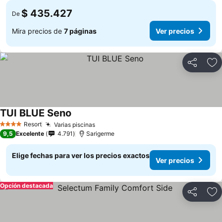
$ 435.427
De
Mira precios de
7 páginas
Ver precios
Compartir
Ag
TUI BLUE Seno
Resort
Varias piscinas
4 Estrellas
9,5
Excelente
4.791
Sarigerme
Elige fechas para ver los precios exactos
Ver precios
Opción destacada
Compartir
Ag