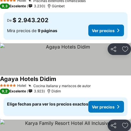
Hotel
Piscinas exteriores climatizadas
5 Estrellas
9,3
Excelente
3.230
Gümbet
$ 2.943.202
De
Mira precios de
9 páginas
Ver precios
Compartir
Ag
Agaya Hotels Didim
Hotel
Cocina italiana y mariscos de autor
5 Estrellas
9,2
Excelente
3.923
Didim
Elige fechas para ver los precios exactos
Ver precios
Compartir
Ag