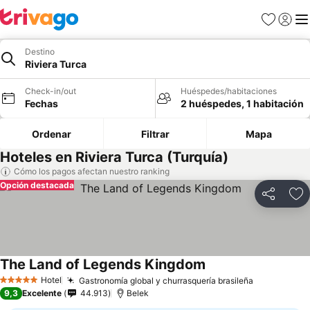
Favoritos
Iniciar 
Me
Destino
Riviera Turca
Check-in/out
Huéspedes/habitaciones
Fechas
2 huéspedes, 1 habitación
Ordenar
Filtrar
Mapa
Hoteles en Riviera Turca (Turquía)
Cómo los pagos afectan nuestro ranking
Opción destacada
Compartir
Ag
The Land of Legends Kingdom
Hotel
Gastronomía global y churrasquería brasileña
5 Estrellas
9,3
Excelente
44.913
Belek