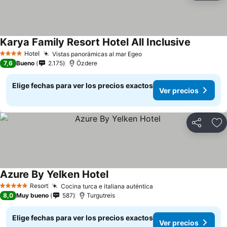
Karya Family Resort Hotel All Inclusive
Hotel
Vistas panorámicas al mar Egeo
4 Estrellas
7,6
Bueno
2.175
Özdere
Elige fechas para ver los precios exactos
Ver precios
Compartir
Ag
Azure By Yelken Hotel
Resort
Cocina turca e italiana auténtica
5 Estrellas
8,0
Muy bueno
587
Turgutreis
Elige fechas para ver los precios exactos
Ver precios