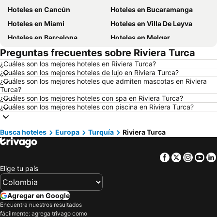
Hoteles en Cancún
Hoteles en Bucaramanga
Hoteles en Miami
Hoteles en Villa De Leyva
Hoteles en Barcelona
Hoteles en Melgar
Preguntas frecuentes sobre Riviera Turca
Hoteles en París
Hoteles en Roma
¿Cuáles son los mejores hoteles en Riviera Turca?
Hoteles en Ciudad de México
Hoteles en Pereira
¿Cuáles son los mejores hoteles de lujo en Riviera Turca?
Hoteles en Orlando
Hoteles en Villavicencio
¿Cuáles son los mejores hoteles que admiten mascotas en Riviera
Turca?
Hoteles en Río de Janeiro
Hoteles en Girardot
¿Cuáles son los mejores hoteles con spa en Riviera Turca?
¿Cuáles son los mejores hoteles con piscina en Riviera Turca?
Hoteles en Aruba
Hoteles en Cundinamarca
Hoteles en Panamá
Hoteles en Los Cabos
Busca hoteles
Europa
Turquía
Riviera Turca
Hoteles en Colombia
Hoteles en Isla Margarita
Hoteles en Riviera Maya
Hoteles en Risaralda
Facebook
Twitter
Insta
Yo
Hoteles en EE. UU.
Hoteles en Quindío
Elige tu país
Hoteles en Argentina
Hoteles en Jamaica
Hoteles en Amazonas
Hoteles en Bahamas
Agregar en Google
Encuentra nuestros resultados
Hoteles en España
Hoteles en Florida
fácilmente: agrega trivago como