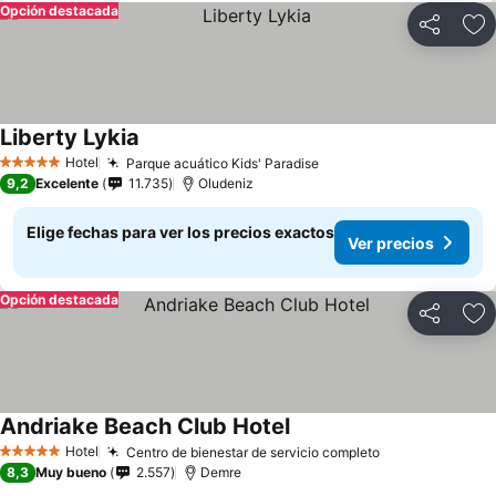
Opción destacada
Compartir
Ag
Liberty Lykia
Hotel
Parque acuático Kids' Paradise
5 Estrellas
9,2
Excelente
11.735
Oludeniz
Elige fechas para ver los precios exactos
Ver precios
Opción destacada
Compartir
Ag
Andriake Beach Club Hotel
Hotel
Centro de bienestar de servicio completo
5 Estrellas
8,3
Muy bueno
2.557
Demre