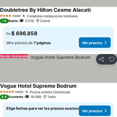
Doubletree By Hilton Cesme Alacati
Hotel
Completas instalaciones familiares
4 Estrellas
7,9
Bueno
2.018
Cesme
$ 696.858
De
Mira precios de
7 páginas
Ver precios
Opción destacada
Compartir
Ag
Vogue Hotel Supreme Bodrum
Hotel
Piscina exterior climatizada
5 Estrellas
8,8
Excelente
16.069
Torba
Elige fechas para ver los precios exactos
Ver precios