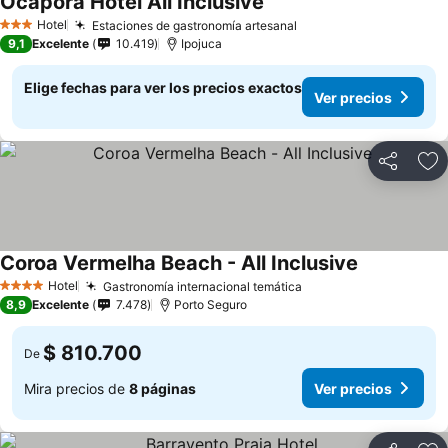
Ocaporã Hotel All Inclusive
Hotel
Estaciones de gastronomía artesanal
3 Estrellas
9,1
Excelente
10.419
Ipojuca
Elige fechas para ver los precios exactos
Ver precios
Compartir
Ag
Coroa Vermelha Beach - All Inclusive
Hotel
Gastronomía internacional temática
4 Estrellas
8,9
Excelente
7.478
Porto Seguro
$ 810.700
De
Mira precios de
8 páginas
Ver precios