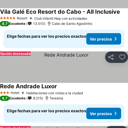
Vila Galé Eco Resort do Cabo - All Inclusive
Resort
Club infantil Nep con actividades
5 Estrellas
8,7
Excelente
13.510
Cabo de Santo Agostinho
Elige fechas para ver los precios exactos
Ver precios
Opción destacada
Compartir
Ag
Rede Andrade Luxor
Hotel
Habitaciones con vistas a la ciudad
3 Estrellas
8,7
Excelente
8.215
Teresina
Elige fechas para ver los precios exactos
Ver precios