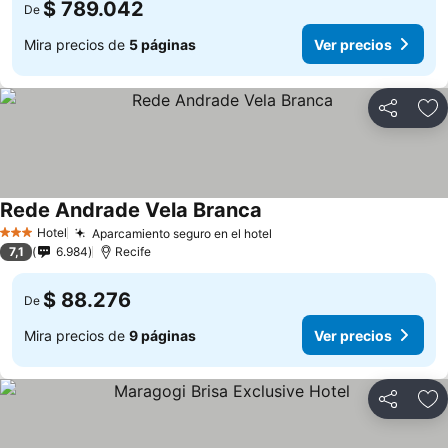
$ 789.042
De
Mira precios de
5 páginas
Ver precios
Compartir
Ag
Rede Andrade Vela Branca
Hotel
Aparcamiento seguro en el hotel
3 Estrellas
7,1
6.984
Recife
$ 88.276
De
Mira precios de
9 páginas
Ver precios
Compartir
Ag