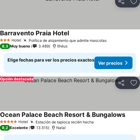
Compartir
Ag
Barravento Praia Hotel
Hotel
Política de alojamiento que admite mascotas
3 Estrellas
8,3
Muy bueno
3.489
Ilhéus
Elige fechas para ver los precios exactos
Ver precios
Opción destacada
Compartir
Ag
Ocean Palace Beach Resort & Bungalows
Hotel
Estación de tapioca recién hecha
5 Estrellas
9,2
Excelente
13.515
Natal