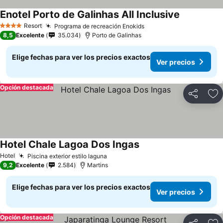
Enotel Porto de Galinhas All Inclusive
Resort
Programa de recreación Enokids
4 Estrellas
8,5
Excelente
35.034
Porto de Galinhas
Elige fechas para ver los precios exactos
Ver precios
Opción destacada
Compartir
Ag
Hotel Chale Lagoa Dos Ingas
Hotel
Piscina exterior estilo laguna
9,2
Excelente
2.584
Martins
Elige fechas para ver los precios exactos
Ver precios
Opción destacada