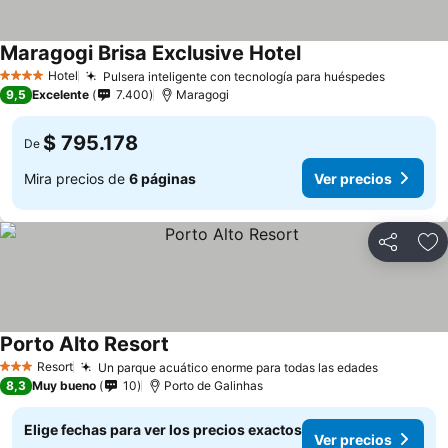
Maragogi Brisa Exclusive Hotel
Hotel
Pulsera inteligente con tecnología para huéspedes
4 Estrellas
9,5
Excelente
7.400
Maragogi
$ 795.178
De
Mira precios de
6 páginas
Ver precios
Compartir
Ag
Porto Alto Resort
Resort
Un parque acuático enorme para todas las edades
3 Estrellas
8,3
Muy bueno
10
Porto de Galinhas
Elige fechas para ver los precios exactos
Ver precios