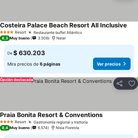
Costeira Palace Beach Resort All Inclusive
Resort
Restaurante buffet Atlántico
4 Estrellas
8,3
Muy bueno
3.506
Natal
$ 630.203
De
Mira precios de
6 páginas
Ver precios
Opción destacada
Compartir
Ag
Praia Bonita Resort & Conventions
Resort
Gastronomía regional y trattoria
4 Estrellas
8,4
Muy bueno
6.574
Nísia Floresta