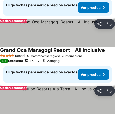
Elige fechas para ver los precios exactos
Ver precios
Opción destacada
Compartir
Ag
Grand Oca Maragogi Resort - All Inclusive
Resort
Gastronomía regional e internacional
5 Estrellas
8,5
Excelente
17.307
Maragogi
Elige fechas para ver los precios exactos
Ver precios
Opción destacada
Compartir
Ag