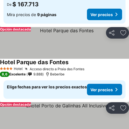
$ 167.713
De
Mira precios de
9 páginas
Ver precios
Opción destacada
Compartir
Ag
Hotel Parque das Fontes
Hotel
Acceso directo a Praia das Fontes
4 Estrellas
8,6
Excelente
9.888
Beberibe
Elige fechas para ver los precios exactos
Ver precios
Opción destacada
Compartir
Ag