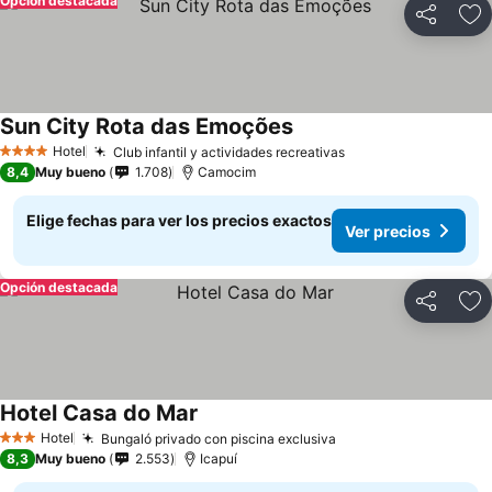
Opción destacada
Compartir
Ag
Sun City Rota das Emoções
Hotel
Club infantil y actividades recreativas
4 Estrellas
8,4
Muy bueno
1.708
Camocim
Elige fechas para ver los precios exactos
Ver precios
Opción destacada
Compartir
Ag
Hotel Casa do Mar
Hotel
Bungaló privado con piscina exclusiva
3 Estrellas
8,3
Muy bueno
2.553
Icapuí