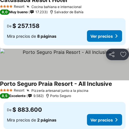
Catussaba Resort Hotel
Resort
Cocina bahiana e internacional
4 Estrellas
8,0
Muy bueno
17.233
Salvador de Bahía
$ 257.158
De
Mira precios de
8 páginas
Ver precios
Compartir
Ag
Porto Seguro Praia Resort - All Inclusive
Resort
Pizzería artesanal junto a la piscina
4 Estrellas
8,5
Excelente
9.582
Porto Seguro
$ 883.600
De
Mira precios de
2 páginas
Ver precios