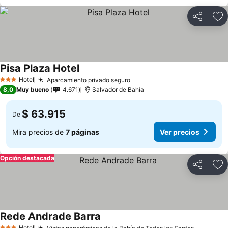
Compartir
Ag
Pisa Plaza Hotel
Hotel
Aparcamiento privado seguro
3 Estrellas
8,0
Muy bueno
4.671
Salvador de Bahía
$ 63.915
De
Mira precios de
7 páginas
Ver precios
Opción destacada
Compartir
Ag
Rede Andrade Barra
Hotel