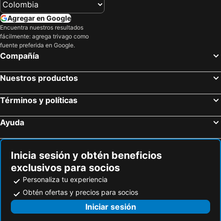
Hoteles en Jamaica
Hoteles en Amazonas
Agregar en Google
Hoteles en Bahamas
Hoteles en España
Encuentra nuestros resultados
Hoteles en Florida
Hoteles en Eje Cafetero
fácilmente: agrega trivago como
fuente preferida en Google.
Hoteles en Portugal
Compañía
Nuestros productos
Términos y políticas
Ayuda
Inicia sesión y obtén beneficios
exclusivos para socios
Personaliza tu experiencia
Obtén ofertas y precios para socios
Iniciar sesión