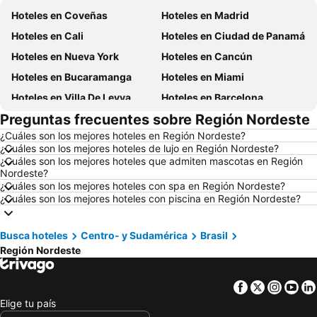
Hoteles en Coveñas
Hoteles en Madrid
Hoteles en Cali
Hoteles en Ciudad de Panamá
Hoteles en Nueva York
Hoteles en Cancún
Hoteles en Bucaramanga
Hoteles en Miami
Hoteles en Villa De Leyva
Hoteles en Barcelona
Preguntas frecuentes sobre Región Nordeste
Hoteles en Melgar
Hoteles en París
¿Cuáles son los mejores hoteles en Región Nordeste?
Hoteles en Roma
Hoteles en Ciudad de México
¿Cuáles son los mejores hoteles de lujo en Región Nordeste?
Hoteles en Pereira
Hoteles en Orlando
¿Cuáles son los mejores hoteles que admiten mascotas en Región
Nordeste?
Hoteles en Villavicencio
Hoteles en Río de Janeiro
¿Cuáles son los mejores hoteles con spa en Región Nordeste?
¿Cuáles son los mejores hoteles con piscina en Región Nordeste?
Hoteles en Girardot
Hoteles en Panamá
Hoteles en Santiago de Chile
Hoteles en Madrid
Busca hoteles
Centro- y Sudamérica
Brasil
Hoteles en Los Cabos
Hoteles en Colombia
Región Nordeste
Hoteles en Isla Margarita
Hoteles en Riviera Maya
Hoteles en Risaralda
Hoteles en EE. UU.
Facebook
Twitter
Insta
Yo
Hoteles en Quindío
Hoteles en Argentina
Elige tu país