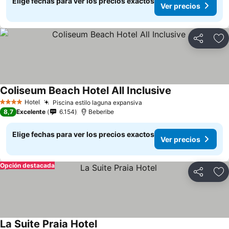
Elige fechas para ver los precios exactos
Ver precios
Compartir
Ag
Coliseum Beach Hotel All Inclusive
Hotel
Piscina estilo laguna expansiva
4 Estrellas
8,7
Excelente
6.154
Beberibe
Elige fechas para ver los precios exactos
Ver precios
Opción destacada
Compartir
Ag
La Suite Praia Hotel