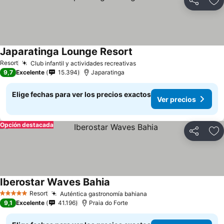
Compartir
Ag
Japaratinga Lounge Resort
Resort
Club infantil y actividades recreativas
9,7
Excelente
15.394
Japaratinga
Elige fechas para ver los precios exactos
Ver precios
Opción destacada
Compartir
Ag
Iberostar Waves Bahia
Resort
Auténtica gastronomía bahiana
5 Estrellas
9,1
Excelente
41.196
Praia do Forte