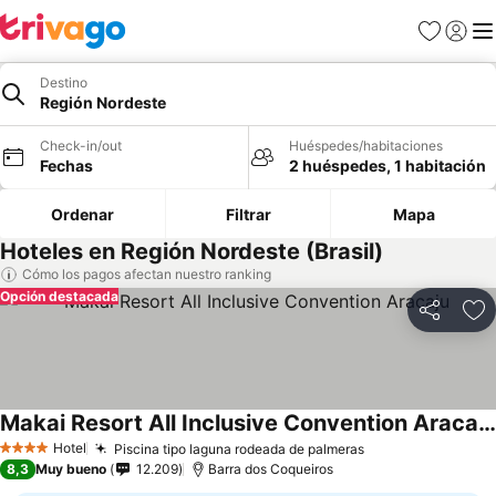
Favoritos
Iniciar 
Me
Destino
Región Nordeste
Check-in/out
Huéspedes/habitaciones
Fechas
2 huéspedes, 1 habitación
Ordenar
Filtrar
Mapa
Hoteles en Región Nordeste (Brasil)
Cómo los pagos afectan nuestro ranking
Opción destacada
Compartir
Ag
Makai Resort All Inclusive Convention Aracaju
Hotel
Piscina tipo laguna rodeada de palmeras
4 Estrellas
8,3
Muy bueno
12.209
Barra dos Coqueiros