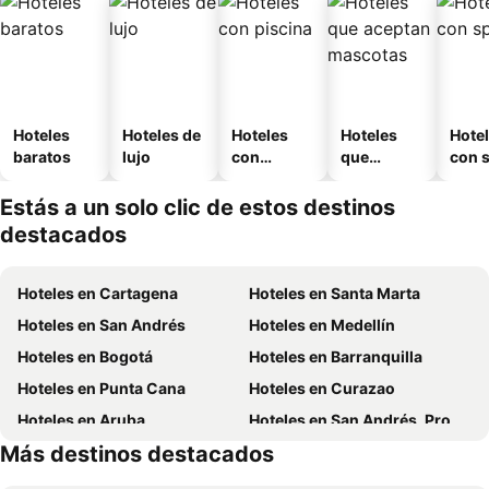
Hoteles
Hoteles de
Hoteles
Hoteles
Hote
baratos
lujo
con
que
con 
piscina
aceptan
mascotas
Estás a un solo clic de estos destinos
destacados
Hoteles en Cartagena
Hoteles en Santa Marta
Hoteles en San Andrés
Hoteles en Medellín
Hoteles en Bogotá
Hoteles en Barranquilla
Hoteles en Punta Cana
Hoteles en Curazao
Hoteles en Aruba
Hoteles en San Andrés, Providencia and Santa Catalina
Más destinos destacados
Hoteles en Cundinamarca
Hoteles en República Dominicana