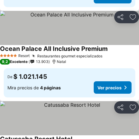
Compartir
Ag
Ocean Palace All Inclusive Premium
Resort
Restaurantes gourmet especializados
5 Estrellas
9,2
Excelente
13.903
Natal
$ 1.021.145
De
Mira precios de
4 páginas
Ver precios
Compartir
Ag