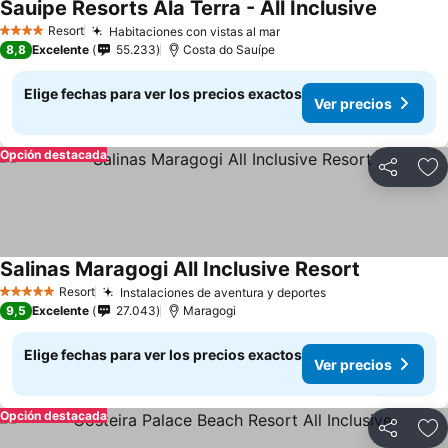
Sauipe Resorts Ala Terra - All Inclusive
Resort
Habitaciones con vistas al mar
4 Estrellas
8,8
Excelente
55.233
Costa do Sauípe
Elige fechas para ver los precios exactos
Ver precios
Opción destacada
Compartir
Ag
Salinas Maragogi All Inclusive Resort
Resort
Instalaciones de aventura y deportes
5 Estrellas
9,5
Excelente
27.043
Maragogi
Elige fechas para ver los precios exactos
Ver precios
Opción destacada
Compartir
Ag