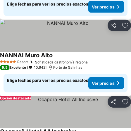
Elige fechas para ver los precios exactos
Ver precios
Compartir
Ag
NANNAI Muro Alto
Resort
Sofisticada gastronomía regional
5 Estrellas
9,5
Excelente
10.942
Porto de Galinhas
Elige fechas para ver los precios exactos
Ver precios
Opción destacada
Compartir
Ag