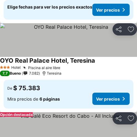
Elige fechas para ver los precios exactos
Ver precios
Compartir
Ag
OYO Real Palace Hotel, Teresina
Hotel
Piscina al aire libre
3 Estrellas
7,7
Bueno
7.082
Teresina
$ 75.383
De
Mira precios de
6 páginas
Ver precios
Opción destacada
Compartir
Ag