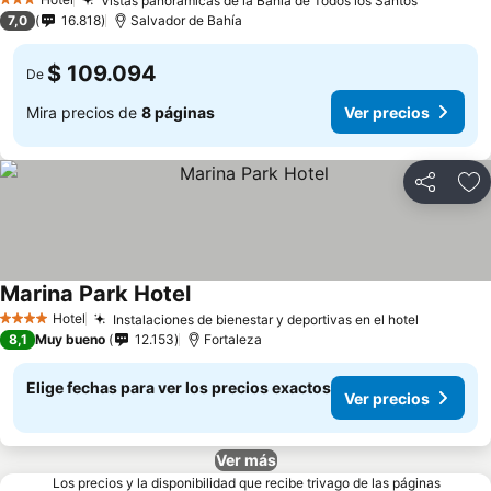
Vistas panorámicas de la Bahía de Todos los Santos
3 Estrellas
7,0
16.818
Salvador de Bahía
$ 109.094
De
Mira precios de
8 páginas
Ver precios
Compartir
Ag
Marina Park Hotel
Hotel
Instalaciones de bienestar y deportivas en el hotel
4 Estrellas
8,1
Muy bueno
12.153
Fortaleza
Elige fechas para ver los precios exactos
Ver precios
Ver más
Los precios y la disponibilidad que recibe trivago de las páginas