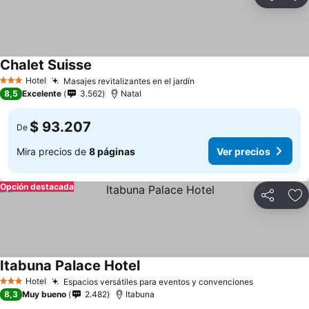
Compartir
Ag
Chalet Suisse
Hotel
Masajes revitalizantes en el jardín
3 Estrellas
8,5
Excelente
3.562
Natal
$ 93.207
De
Mira precios de
8 páginas
Ver precios
Opción destacada
Compartir
Ag
Itabuna Palace Hotel
Hotel
Espacios versátiles para eventos y convenciones
3 Estrellas
8,3
Muy bueno
2.482
Itabuna