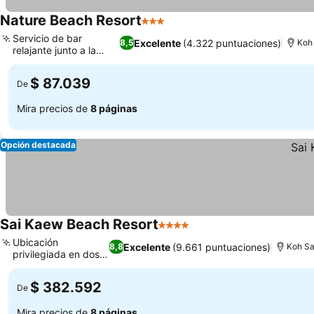
Nature Beach Resort
3 Estrellas
Ver precios
Servicio de bar
Excelente
(4.322 puntuaciones)
8,5
Koh
relajante junto a la
Ver precios
piscina
$ 87.039
De
Mira precios de
8 páginas
Opción destacada
Sai Kaew Beach Resort
4 Estrellas
Ver precios
Ubicación
Excelente
(9.661 puntuaciones)
8,8
Koh S
privilegiada en dos
Ver precios
playas
$ 382.592
De
Mira precios de
8 páginas