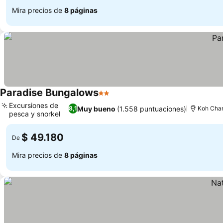
Mira precios de
8 páginas
Paradise Bungalows
2 Estrellas
Ver precios
Excursiones de
Muy bueno
(1.558 puntuaciones)
8,1
Koh Cha
pesca y snorkel
Ver precios
$ 49.180
De
Mira precios de
8 páginas