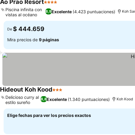
Ao Prao Resort
4 Estrellas
Ver precios
Piscina infinita con
Excelente
(4.423 puntuaciones)
8,9
Koh Sa
vistas al océano
Ver precios
$ 444.659
De
Mira precios de
9 páginas
Hideout Koh Kood
3 Estrellas
Ver precios
Delicioso curry al
Excelente
(1.340 puntuaciones)
8,8
Koh Kood
estilo sureño
Ver precios
Elige fechas para ver los precios exactos