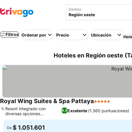
Destino
Filtros
Ordenar por
Precio
Ubicación
Hot
Hoteles en Región oeste (T
Royal Wing Suites & Spa Pattaya
5 Estrellas
Ver preci
Resort integrado con
Excelente
(1.360 puntuaciones)
9,5
diversas opciones
Ver precios
gastronómicas
$ 1.051.601
De