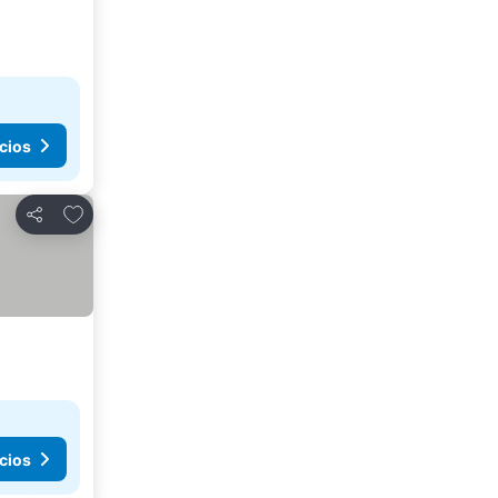
cios
Agregar a favoritos
Compartir
cios