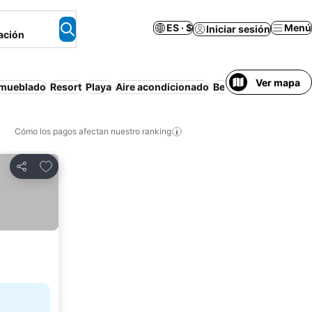
ES · $
Menú
Iniciar sesión
ación
Ver mapa
amueblado
Resort
Playa
Aire acondicionado
Bed and breakfast
C
Cómo los pagos afectan nuestro ranking
Agregar a favoritos
Compartir