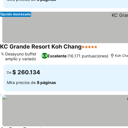
Opción destacada
KC Grande Resort Koh Chang
5 Estrellas
Ver precios
Desayuno buffet
Excelente
(16.171 puntuaciones)
8,9
Koh Ch
amplio y variado
Ver precios
$ 260.134
De
Mira precios de
8 páginas