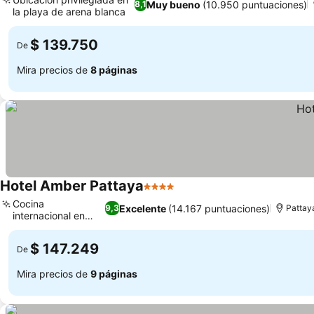
Muy bueno
(10.950 puntuaciones)
8,1
la playa de arena blanca
Ver precios
$ 139.750
De
Mira precios de
8 páginas
Hotel Amber Pattaya
4 Estrellas
Ver precios
Cocina
Excelente
(14.167 puntuaciones)
9,3
Pattay
internacional en
Ver precios
Mind Bistro
$ 147.249
De
Mira precios de
9 páginas