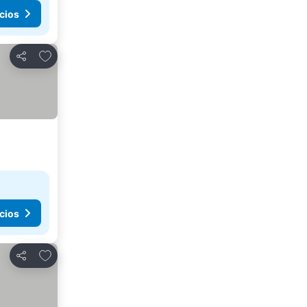
cios
Agregar a favoritos
Compartir
cios
Agregar a favoritos
Compartir