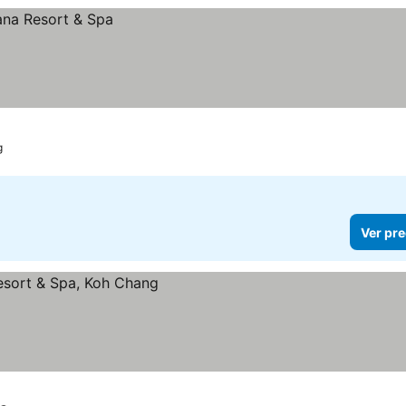
g
Ver pre