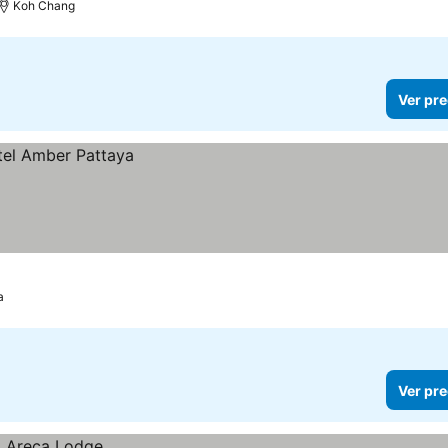
Koh Chang
Ver pre
a
Ver pre