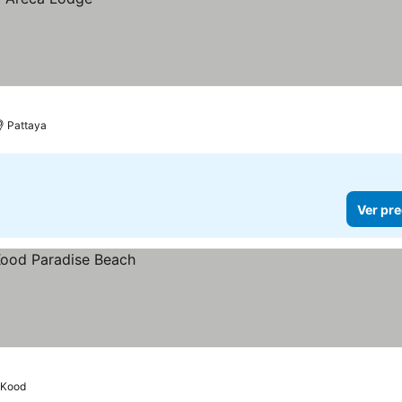
Pattaya
Ver pre
 Kood