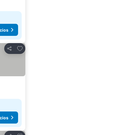
cios
Agregar a favoritos
Compartir
cios