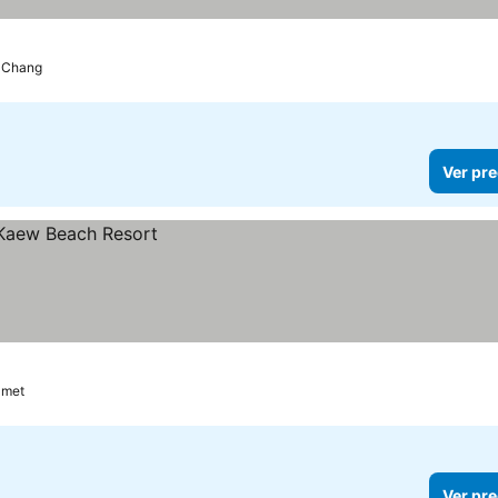
 Chang
Ver pre
amet
Ver pre