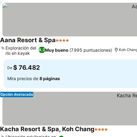
Aana Resort & Spa
4 Estrellas
Ver precios
Exploración del
Muy bueno
(7.995 puntuaciones)
8,2
Koh Chan
río en kayak
Ver precios
$ 76.482
De
Mira precios de
8 páginas
Opción destacada
Kacha Resort & Spa, Koh Chang
4 Estrellas
Ver precios
Ubicación privilegiada en