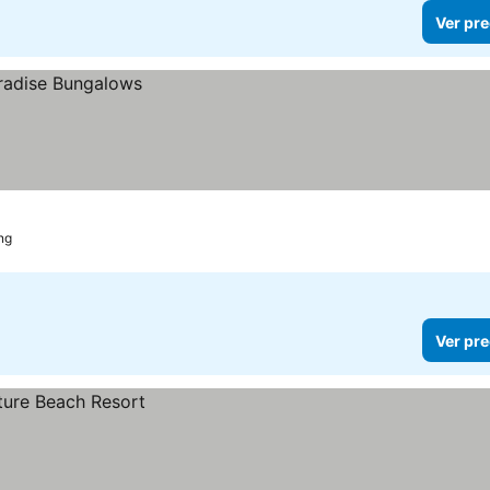
Ver pre
ng
Ver pre