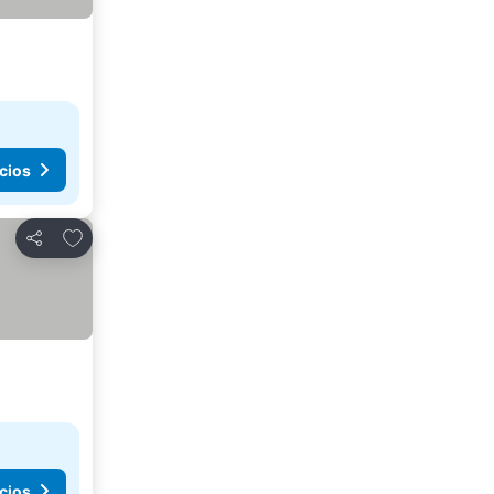
cios
Agregar a favoritos
Compartir
cios