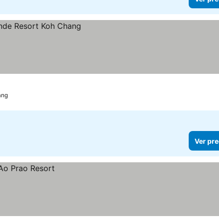
ang
Ver pre