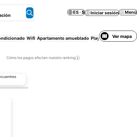
ES · $
Menú
Iniciar sesión
ación
Ver mapa
ondicionado
Wifi
Apartamento amueblado
Playa
Casa o apartam
Cómo los pagos afectan nuestro ranking
encuentres