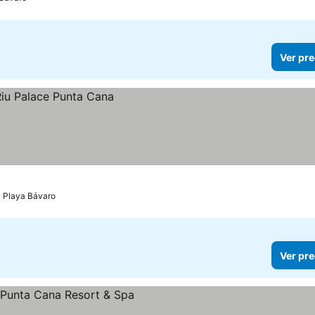
Ver pre
Playa Bávaro
Ver pre