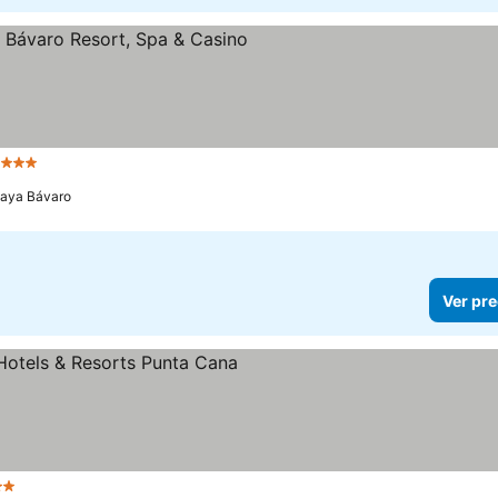
strellas
laya Bávaro
Ver pre
rellas