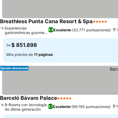
Breathless Punta Cana Resort & Spa
5 Estrellas
Experiencias
Excelente
(33.771 puntuaciones)
8,9
gastronómicas gourmet
variadas
$ 851.898
De
Mira precios de
11 páginas
Opción destacada
Barceló Bávaro Palace
5 Estrellas
B-Rooms con tecnología
Excelente
(99.195 puntuaciones)
8,7
de última generación