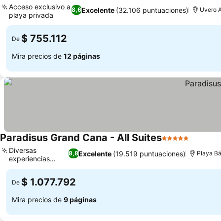
Acceso exclusivo a
Excelente
(32.106 puntuaciones)
8,6
Uvero A
playa privada
$ 755.112
De
Mira precios de
12 páginas
Paradisus Grand Cana - All Suites
5 Estrellas
Diversas
Excelente
(19.519 puntuaciones)
8,8
Playa B
experiencias
culinarias
$ 1.077.792
De
Mira precios de
9 páginas