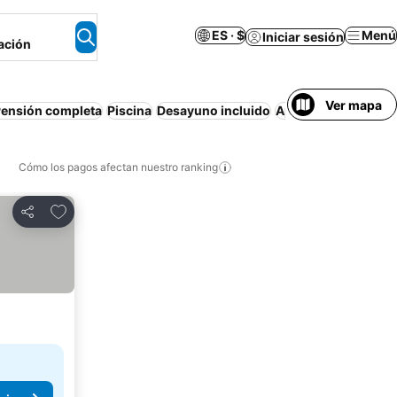
ES · $
Menú
Iniciar sesión
ación
Ver mapa
ensión completa
Piscina
Desayuno incluido
Apartamento amue
Cómo los pagos afectan nuestro ranking
Agregar a favoritos
Compartir