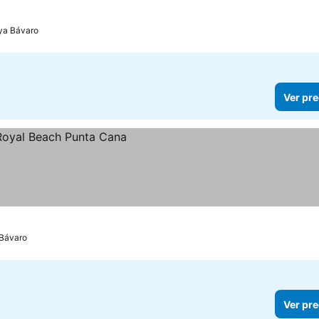
ya Bávaro
Ver pre
 Bávaro
Ver pre