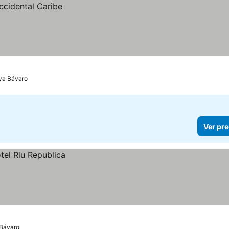
ya Bávaro
Ver pre
 Bávaro