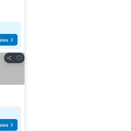
cios
Agregar a favoritos
Compartir
cios