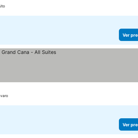
lto
Ver pre
ávaro
Ver pre