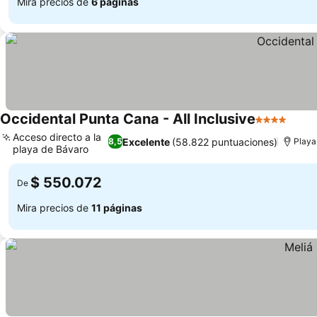
Mira precios de
6 páginas
Occidental Punta Cana - All Inclusive
4 Estrellas
Acceso directo a la
Excelente
(58.822 puntuaciones)
8,5
Playa
playa de Bávaro
$ 550.072
De
Mira precios de
11 páginas