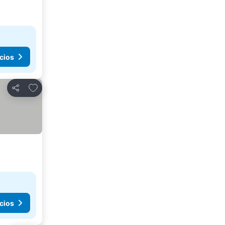
cios
Agregar a favoritos
Compartir
cios