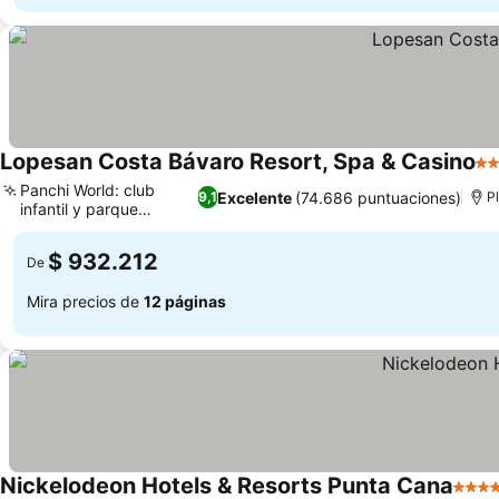
Lopesan Costa Bávaro Resort, Spa & Casino
5 E
Panchi World: club
Excelente
(74.686 puntuaciones)
9,1
P
infantil y parque
acuático
$ 932.212
De
Mira precios de
12 páginas
Nickelodeon Hotels & Resorts Punta Cana
5 Est