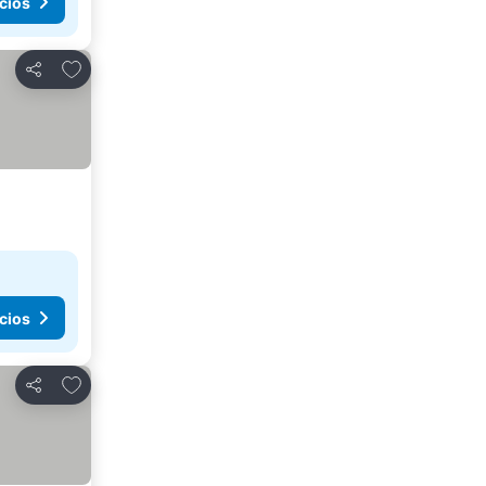
cios
Agregar a favoritos
Compartir
cios
Agregar a favoritos
Compartir