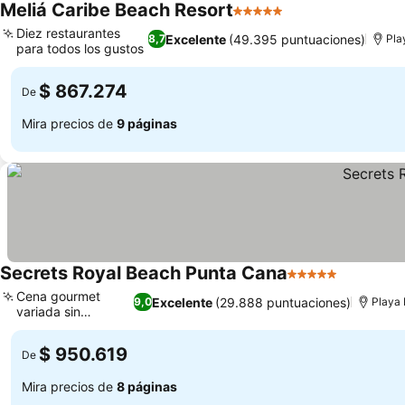
Meliá Caribe Beach Resort
5 Estrellas
Diez restaurantes
Excelente
(49.395 puntuaciones)
8,7
Pla
para todos los gustos
$ 867.274
De
Mira precios de
9 páginas
Secrets Royal Beach Punta Cana
5 Estrellas
Cena gourmet
Excelente
(29.888 puntuaciones)
9,0
Playa
variada sin
reservas
$ 950.619
De
Mira precios de
8 páginas