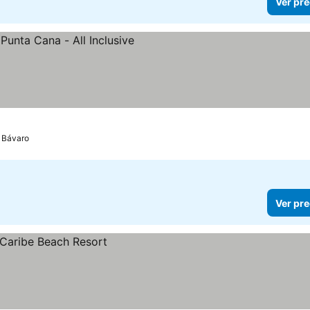
Ver pre
 Bávaro
Ver pre