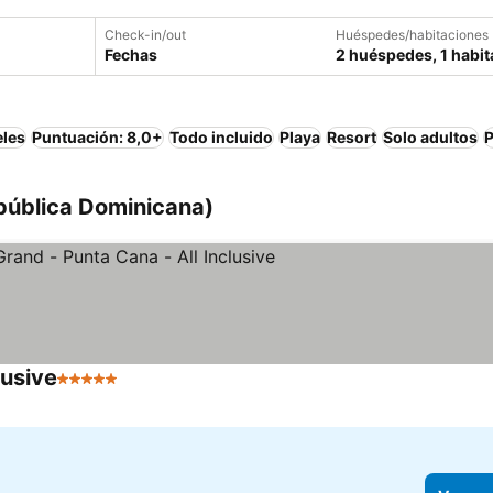
Check-in/out
Huéspedes/habitaciones
Fechas
2 huéspedes, 1 habit
eles
Puntuación: 8,0+
Todo incluido
Playa
Resort
Solo adultos
P
pública Dominicana)
lusive
5 Estrellas