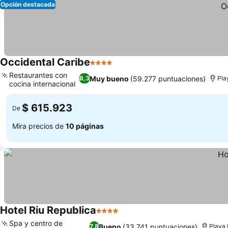
Opción destacada
Occidental Caribe
4 Estrellas
Restaurantes con
Muy bueno
(59.277 puntuaciones)
8,3
Pla
cocina internacional
$ 615.923
De
Mira precios de
10 páginas
Hotel Riu Republica
4 Estrellas
Spa y centro de
Bueno
(33.741 puntuaciones)
7,8
Playa