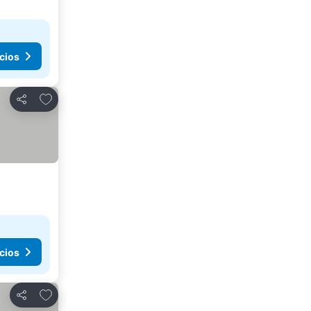
cios
Agregar a favoritos
Compartir
cios
Agregar a favoritos
Compartir