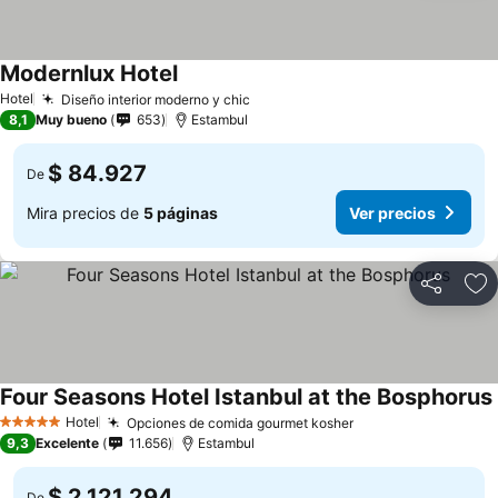
Modernlux Hotel
Hotel
Diseño interior moderno y chic
8,1
Muy bueno
653
Estambul
$ 84.927
De
Mira precios de
5 páginas
Ver precios
Compartir
Ag
Four Seasons Hotel Istanbul at the Bosphorus
Hotel
Opciones de comida gourmet kosher
5 Estrellas
9,3
Excelente
11.656
Estambul
$ 2.121.294
De