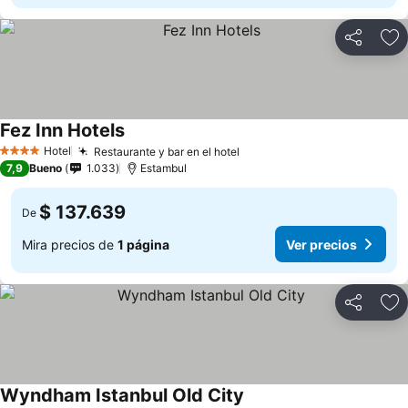
Compartir
Ag
Fez Inn Hotels
Hotel
Restaurante y bar en el hotel
4 Estrellas
7,9
Bueno
1.033
Estambul
$ 137.639
De
Mira precios de
1 página
Ver precios
Compartir
Ag
Wyndham Istanbul Old City