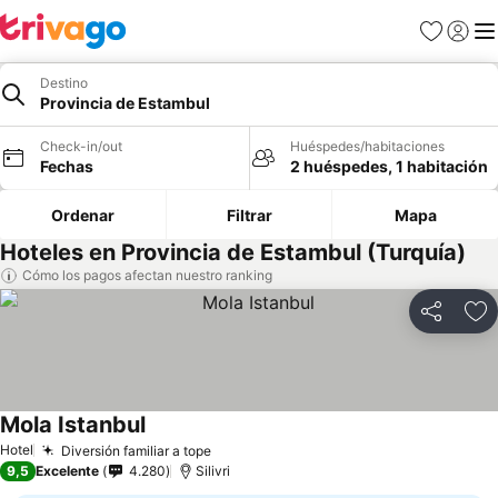
Favoritos
Iniciar 
Me
Destino
Provincia de Estambul
Check-in/out
Huéspedes/habitaciones
Fechas
2 huéspedes, 1 habitación
Ordenar
Filtrar
Mapa
Hoteles en Provincia de Estambul (Turquía)
Cómo los pagos afectan nuestro ranking
Compartir
Ag
Mola Istanbul
Hotel
Diversión familiar a tope
9,5
Excelente
4.280
Silivri