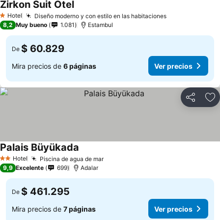
Zirkon Suit Otel
Hotel
Diseño moderno y con estilo en las habitaciones
1 Estrellas
8,2
Muy bueno
1.081
Estambul
$ 60.829
De
Mira precios de
6 páginas
Ver precios
Compartir
Ag
Palais Büyükada
Hotel
Piscina de agua de mar
2 Estrellas
9,9
Excelente
699
Adalar
$ 461.295
De
Mira precios de
7 páginas
Ver precios