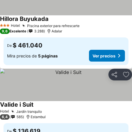
Hillora Buyukada
Hotel
Piscina exterior para refrescarte
3 Estrellas
9,6
Excelente
3.288
Adalar
$ 461.040
De
Mira precios de
5 páginas
Ver precios
Compartir
Ag
Valide i Suit
Hotel
Jardín tranquilo
6,4
585
Estambul
$ 136.619
De