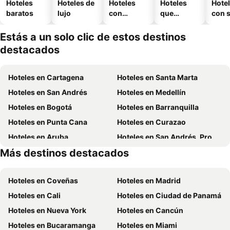
Hoteles
Hoteles de
Hoteles
Hoteles
Hote
baratos
lujo
con
que
con 
piscina
aceptan
mascotas
Estás a un solo clic de estos destinos
destacados
Hoteles en Cartagena
Hoteles en Santa Marta
Hoteles en San Andrés
Hoteles en Medellín
Hoteles en Bogotá
Hoteles en Barranquilla
Hoteles en Punta Cana
Hoteles en Curazao
Hoteles en Aruba
Hoteles en San Andrés, Providencia and Santa Catalina
Más destinos destacados
Hoteles en Cundinamarca
Hoteles en República Dominicana
Hoteles en Coveñas
Hoteles en Madrid
Hoteles en Cali
Hoteles en Ciudad de Panamá
Hoteles en Nueva York
Hoteles en Cancún
Hoteles en Bucaramanga
Hoteles en Miami