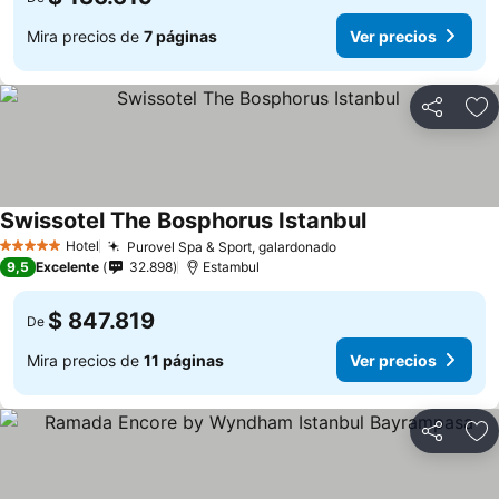
Mira precios de
7 páginas
Ver precios
Compartir
Ag
Swissotel The Bosphorus Istanbul
Hotel
Purovel Spa & Sport, galardonado
5 Estrellas
9,5
Excelente
32.898
Estambul
$ 847.819
De
Mira precios de
11 páginas
Ver precios
Compartir
Ag