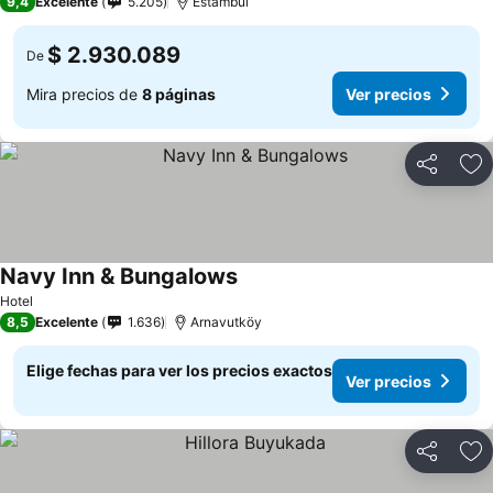
9,4
Excelente
5.205
Estambul
$ 2.930.089
De
Mira precios de
8 páginas
Ver precios
Compartir
Ag
Navy Inn & Bungalows
Hotel
8,5
Excelente
1.636
Arnavutköy
Elige fechas para ver los precios exactos
Ver precios
Compartir
Ag