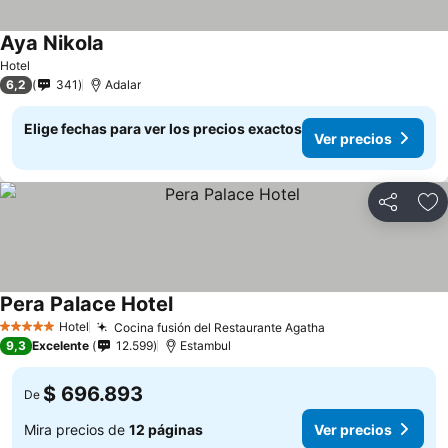
Aya Nikola
Hotel
6,2
341
Adalar
Elige fechas para ver los precios exactos
Ver precios
Compartir
Ag
Pera Palace Hotel
Hotel
Cocina fusión del Restaurante Agatha
5 Estrellas
9,3
Excelente
12.599
Estambul
$ 696.893
De
Mira precios de
12 páginas
Ver precios