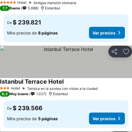
Hotel
Antigua mansión otomana
5 Estrellas
7,7
Bueno
5.688
Estambul
$ 239.821
De
Mira precios de
8 páginas
Ver precios
Compartir
Ag
Istanbul Terrace Hotel
Hotel
Terraza en la azotea con vistas a la ciudad
3 Estrellas
8,3
Muy bueno
1.027
Estambul
$ 239.566
De
Mira precios de
5 páginas
Ver precios