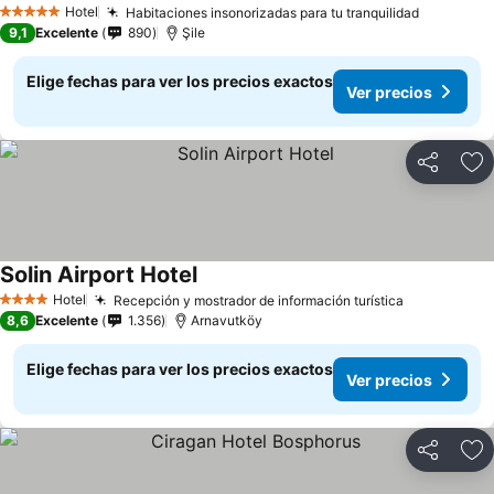
Hotel
Habitaciones insonorizadas para tu tranquilidad
5 Estrellas
9,1
Excelente
890
Şile
Elige fechas para ver los precios exactos
Ver precios
Compartir
Ag
Solin Airport Hotel
Hotel
Recepción y mostrador de información turística
4 Estrellas
8,6
Excelente
1.356
Arnavutköy
Elige fechas para ver los precios exactos
Ver precios
Compartir
Ag