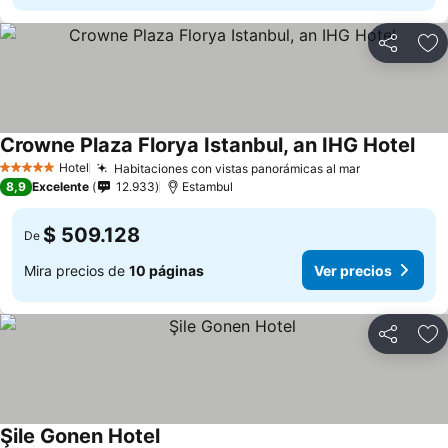
Compartir
Ag
Crowne Plaza Florya Istanbul, an IHG Hotel
Hotel
Habitaciones con vistas panorámicas al mar
5 Estrellas
8,9
Excelente
12.933
Estambul
$ 509.128
De
Mira precios de
10 páginas
Ver precios
Compartir
Ag
Şile Gonen Hotel