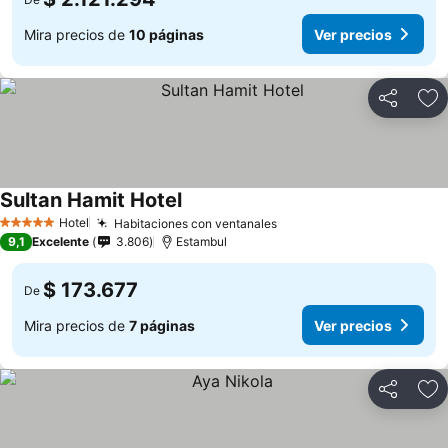
Mira precios de
10 páginas
Ver precios
Compartir
Ag
Sultan Hamit Hotel
Hotel
Habitaciones con ventanales
5 Estrellas
9,1
Excelente
3.806
Estambul
$ 173.677
De
Mira precios de
7 páginas
Ver precios
Compartir
Ag