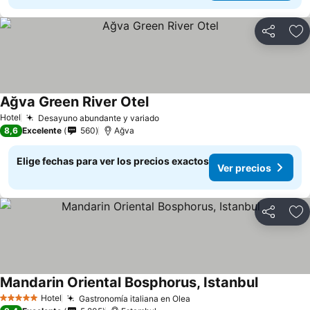
Compartir
Ag
Ağva Green River Otel
Hotel
Desayuno abundante y variado
8,6
Excelente
560
Ağva
Elige fechas para ver los precios exactos
Ver precios
Compartir
Ag
Mandarin Oriental Bosphorus, Istanbul
Hotel
Gastronomía italiana en Olea
5 Estrellas