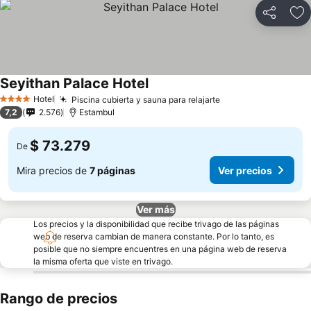
Compartir
Ag
Seyithan Palace Hotel
Hotel
Piscina cubierta y sauna para relajarte
4 Estrellas
7,2
2.576
Estambul
$ 73.279
De
Mira precios de
7 páginas
Ver precios
Ver más
Los precios y la disponibilidad que recibe trivago de las páginas
web de reserva cambian de manera constante. Por lo tanto, es
posible que no siempre encuentres en una página web de reserva
la misma oferta que viste en trivago.
Rango de precios