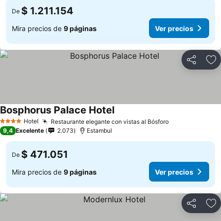
$ 1.211.154
De
Mira precios de
9 páginas
Ver precios
Compartir
Ag
Bosphorus Palace Hotel
Hotel
Restaurante elegante con vistas al Bósforo
4 Estrellas
9,4
Excelente
2.073
Estambul
$ 471.051
De
Mira precios de
9 páginas
Ver precios
Compartir
Ag