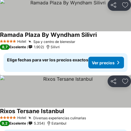
Compartir
Ag
Ramada Plaza By Wyndham Silivri
Hotel
Spa y centro de bienestar
5 Estrellas
8,7
Excelente
1.902
Silivri
Elige fechas para ver los precios exactos
Ver precios
Compartir
Ag
Rixos Tersane Istanbul
Hotel
Diversas experiencias culinarias
5 Estrellas
9,2
Excelente
5.354
Estambul