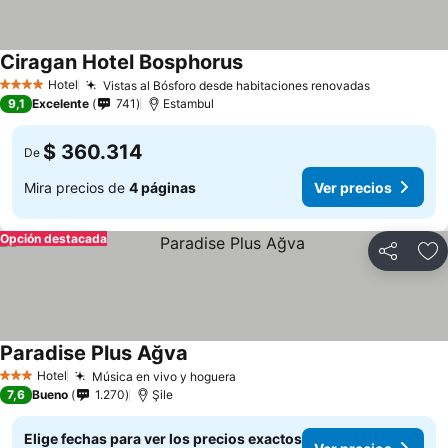
Ciragan Hotel Bosphorus
Hotel
Vistas al Bósforo desde habitaciones renovadas
4 Estrellas
9,1
Excelente
741
Estambul
$ 360.314
De
Mira precios de
4 páginas
Ver precios
Opción destacada
Compartir
Ag
Paradise Plus Ağva
Hotel
Música en vivo y hoguera
3 Estrellas
7,6
Bueno
1.270
Şile
Elige fechas para ver los precios exactos