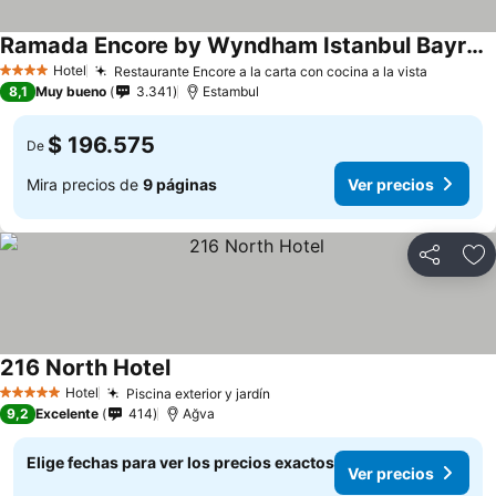
Ramada Encore by Wyndham Istanbul Bayrampasa
Hotel
Restaurante Encore a la carta con cocina a la vista
4 Estrellas
8,1
Muy bueno
3.341
Estambul
$ 196.575
De
Mira precios de
9 páginas
Ver precios
Compartir
Ag
216 North Hotel
Hotel
Piscina exterior y jardín
5 Estrellas
9,2
Excelente
414
Ağva
Elige fechas para ver los precios exactos
Ver precios