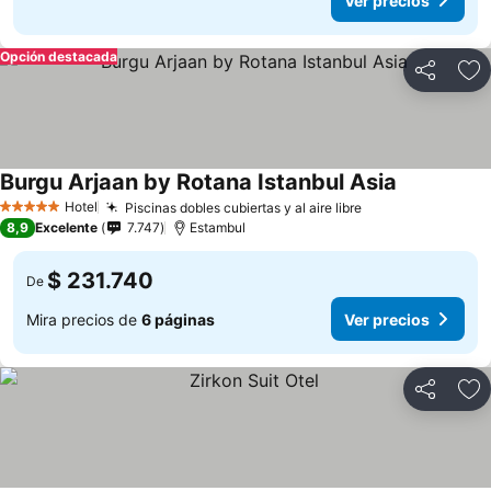
Ver precios
Opción destacada
Compartir
Ag
Burgu Arjaan by Rotana Istanbul Asia
Hotel
Piscinas dobles cubiertas y al aire libre
5 Estrellas
8,9
Excelente
7.747
Estambul
$ 231.740
De
Mira precios de
6 páginas
Ver precios
Compartir
Ag