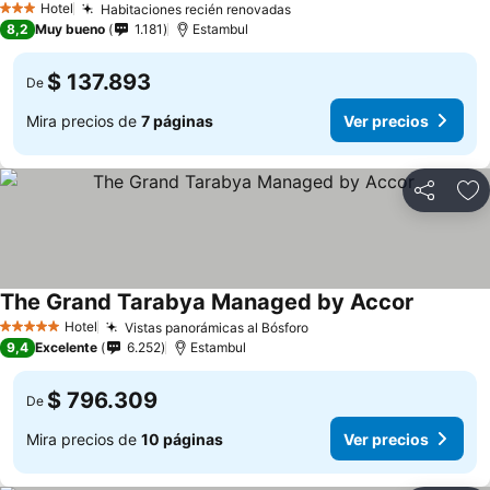
Hotel
Habitaciones recién renovadas
3 Estrellas
8,2
Muy bueno
1.181
Estambul
$ 137.893
De
Mira precios de
7 páginas
Ver precios
Compartir
Ag
The Grand Tarabya Managed by Accor
Hotel
Vistas panorámicas al Bósforo
5 Estrellas
9,4
Excelente
6.252
Estambul
$ 796.309
De
Mira precios de
10 páginas
Ver precios