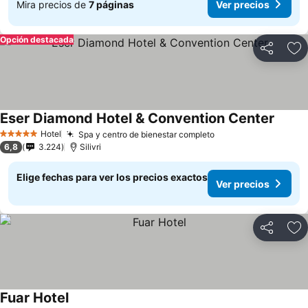
Mira precios de
7 páginas
Ver precios
Opción destacada
Compartir
Ag
Eser Diamond Hotel & Convention Center
Hotel
Spa y centro de bienestar completo
5 Estrellas
6,8
3.224
Silivri
Elige fechas para ver los precios exactos
Ver precios
Compartir
Ag
Fuar Hotel