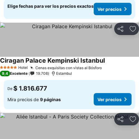
Elige fechas para ver los precios exactos
Ver precios
Compartir
Ag
Ciragan Palace Kempinski Istanbul
Hotel
Cenas exquisitas con vistas al Bósforo
5 Estrellas
9,4
Excelente
19.708
Estambul
$ 1.816.677
De
Mira precios de
9 páginas
Ver precios
Compartir
Ag