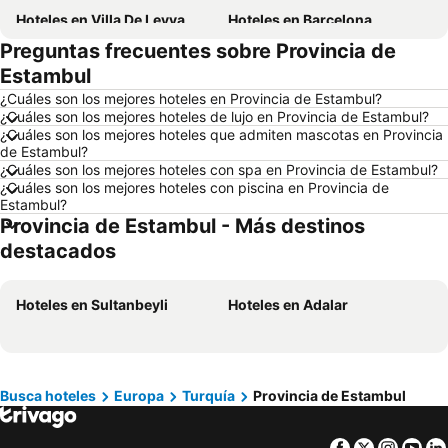
Hoteles en Villa De Leyva
Hoteles en Barcelona
Preguntas frecuentes sobre Provincia de
Hoteles en Melgar
Hoteles en París
Estambul
Hoteles en Roma
Hoteles en Ciudad de México
¿Cuáles son los mejores hoteles en Provincia de Estambul?
Hoteles en Pereira
Hoteles en Orlando
¿Cuáles son los mejores hoteles de lujo en Provincia de Estambul?
¿Cuáles son los mejores hoteles que admiten mascotas en Provincia
Hoteles en Villavicencio
Hoteles en Río de Janeiro
de Estambul?
Hoteles en Girardot
Hoteles en Panamá
¿Cuáles son los mejores hoteles con spa en Provincia de Estambul?
¿Cuáles son los mejores hoteles con piscina en Provincia de
Hoteles en Santiago de Chile
Hoteles en Madrid
Estambul?
Provincia de Estambul - Más destinos
Hoteles en Los Cabos
Hoteles en Colombia
destacados
Hoteles en Isla Margarita
Hoteles en Riviera Maya
Hoteles en Risaralda
Hoteles en EE. UU.
Hoteles en Sultanbeyli
Hoteles en Adalar
Hoteles en Quindío
Hoteles en Argentina
Hoteles en Jamaica
Hoteles en Amazonas
Hoteles en Bahamas
Hoteles en España
Busca hoteles
Europa
Turquía
Provincia de Estambul
Hoteles en Florida
Hoteles en Eje Cafetero
Hoteles en Portugal
Facebook
Twitter
Insta
Yo