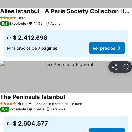
Aliée Istanbul - A Paris Society Collection Hotel
Hotel
5 Estrellas
9,5
Excelente
1.135
Avcilar
$ 2.412.698
De
Mira precios de
7 páginas
Ver precios
Compartir
Ag
The Peninsula Istanbul
Hotel
Cena en la azotea de Gallada
5 Estrellas
9,2
Excelente
1.992
Estambul
$ 2.604.577
De