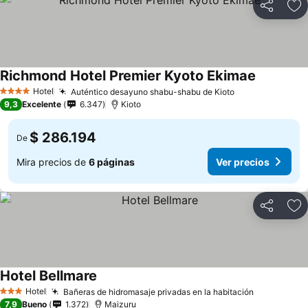
Compartir
Ag
Richmond Hotel Premier Kyoto Ekimae
Ver preci
Hotel
Auténtico desayuno shabu-shabu de Kioto
Ver precios
4 Estrellas
9,3
Excelente
6.347
Kioto
$ 286.194
De
Mira precios de
6 páginas
Ver precios
Compartir
Ag
Hotel Bellmare
Ver precios
Hotel
Bañeras de hidromasaje privadas en la habitación
Ver precio
3 Estrellas
7,9
Bueno
1.372
Maizuru