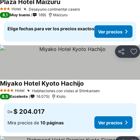
Plaza Hotel Maizuru
Ver precios
Hotel
Desayuno continental casero
Ver precios
3 Estrellas
8,1
Muy bueno
169
Maizuru
Elige fechas para ver los precios exactos
Ver precios
Compartir
Ag
Miyako Hotel Kyoto Hachijo
Ver precios
Hotel
Habitaciones con vistas al Shinkansen
Ver precios
4 Estrellas
8,5
Excelente
16.075
Kioto
$ 204.017
De
Mira precios de
10 páginas
Ver precios