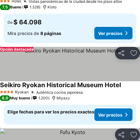
Hotel
Vistas panorámicas de la ciudad desde los pisos altos
Ver pre
3 Estrellas
7,5
Bueno
1.326
Kioto
$ 64.098
De
Mira precios de
8 páginas
Ver precios
Opción destacada
Compartir
Ag
Seikiro Ryokan Historical Museum Hotel
Ver pre
Ryokan
Auténtica cocina japonesa
Ver precios
4 Estrellas
8,0
Muy bueno
1.200
Miyazu
Elige fechas para ver los precios exactos
Ver precios
Compartir
Ag