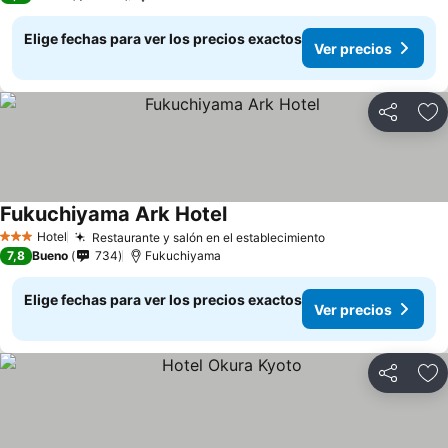
Elige fechas para ver los precios exactos
Ver precios
Compartir
Ag
Fukuchiyama Ark Hotel
Ver precios
Hotel
Restaurante y salón en el establecimiento
Ver precios
3 Estrellas
7,8
Bueno
734
Fukuchiyama
Elige fechas para ver los precios exactos
Ver precios
Compartir
Ag