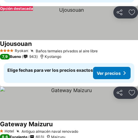
Opción destacada
Compartir
Ag
Ujousouan
Ver precios
Ryokan
Baños termales privados al aire libre
Ver precios
4 Estrellas
7,9
Bueno
943
Kyotango
Elige fechas para ver los precios exactos
Ver precios
Compartir
Ag
Gateway Maizuru
Ver precios
Hotel
Antiguo almacén naval renovado
Ver precios
1 Estrellas
8,6
Excelente
603
Maizuru