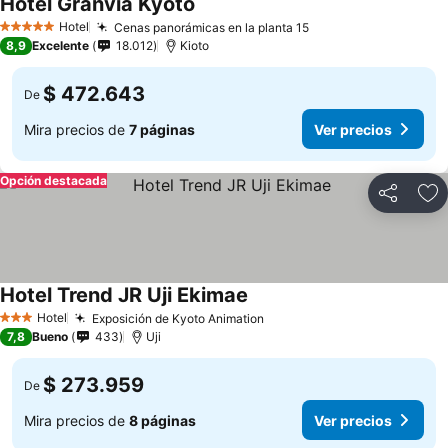
Hotel Granvia Kyoto
Ver precios
Hotel
Cenas panorámicas en la planta 15
Ver precios
5 Estrellas
8,9
Excelente
18.012
Kioto
$ 472.643
De
Mira precios de
7 páginas
Ver precios
Opción destacada
Compartir
Ag
Hotel Trend JR Uji Ekimae
Ver precios
Hotel
Exposición de Kyoto Animation
Ver precios
3 Estrellas
7,8
Bueno
433
Uji
$ 273.959
De
Mira precios de
8 páginas
Ver precios