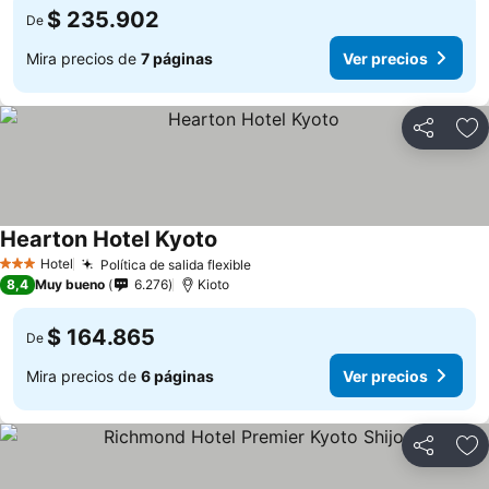
$ 235.902
De
Mira precios de
7 páginas
Ver precios
Compartir
Ag
Hearton Hotel Kyoto
Ver precios
Hotel
Política de salida flexible
Ver precios
3 Estrellas
8,4
Muy bueno
6.276
Kioto
$ 164.865
De
Mira precios de
6 páginas
Ver precios
Compartir
Ag