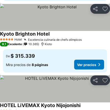
Compartir
Ag
Kyoto Brighton Hotel
Ver precios
Hotel
Excelencia culinaria de chefs olímpicos
Ver precios
5 Estrellas
9,1
Excelente
10.365
Kioto
$ 315.339
De
Mira precios de
8 páginas
Ver precios
Compartir
Ag
HOTEL LiVEMAX Kyoto Nijojonishi
Ver precios