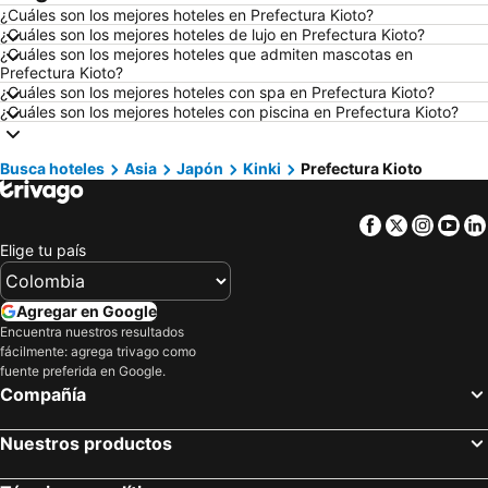
¿Cuáles son los mejores hoteles en Prefectura Kioto?
Hoteles en Roma
Hoteles en Ciudad de México
¿Cuáles son los mejores hoteles de lujo en Prefectura Kioto?
Hoteles en Pereira
Hoteles en Orlando
¿Cuáles son los mejores hoteles que admiten mascotas en
Prefectura Kioto?
Hoteles en Villavicencio
Hoteles en Río de Janeiro
¿Cuáles son los mejores hoteles con spa en Prefectura Kioto?
¿Cuáles son los mejores hoteles con piscina en Prefectura Kioto?
Hoteles en Girardot
Hoteles en Panamá
Hoteles en Santiago de Chile
Hoteles en Madrid
Busca hoteles
Asia
Japón
Kinki
Prefectura Kioto
Hoteles en Los Cabos
Hoteles en Colombia
Hoteles en Isla Margarita
Hoteles en Riviera Maya
Facebook
Twitter
Insta
Yo
Hoteles en Risaralda
Hoteles en EE. UU.
Elige tu país
Hoteles en Quindío
Hoteles en Argentina
Hoteles en Jamaica
Hoteles en Amazonas
Agregar en Google
Encuentra nuestros resultados
Hoteles en Bahamas
Hoteles en España
fácilmente: agrega trivago como
Hoteles en Florida
Hoteles en Eje Cafetero
fuente preferida en Google.
Compañía
Hoteles en Portugal
Nuestros productos