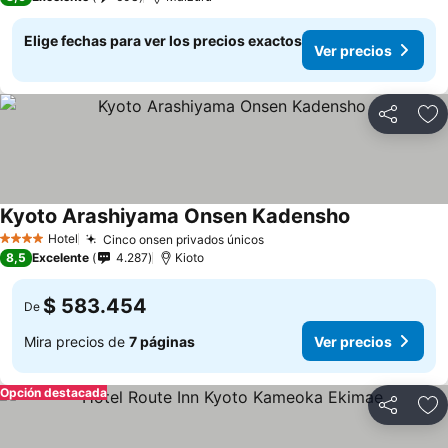
Elige fechas para ver los precios exactos
Ver precios
Compartir
Ag
Kyoto Arashiyama Onsen Kadensho
Ver precios
Hotel
Cinco onsen privados únicos
Ver precios
4 Estrellas
8,5
Excelente
4.287
Kioto
$ 583.454
De
Mira precios de
7 páginas
Ver precios
Opción destacada
Compartir
Ag