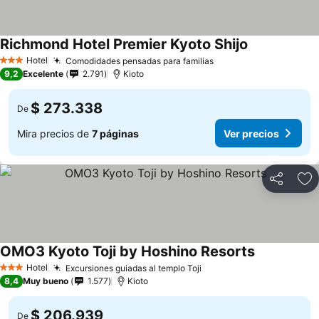
Richmond Hotel Premier Kyoto Shijo
Ver precios
Hotel
Comodidades pensadas para familias
Ver precios
3 Estrellas
9,2
Excelente
2.791
Kioto
$ 273.338
De
Mira precios de
7 páginas
Ver precios
Compartir
Ag
OMO3 Kyoto Toji by Hoshino Resorts
Ver precios
Hotel
Excursiones guiadas al templo Toji
Ver precios
3 Estrellas
8,4
Muy bueno
1.577
Kioto
$ 206.939
De