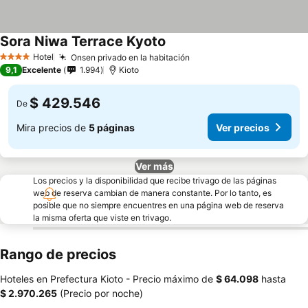
Sora Niwa Terrace Kyoto
Ver precios
Hotel
Onsen privado en la habitación
Ver precios
4 Estrellas
9,1
Excelente
1.994
Kioto
$ 429.546
De
Mira precios de
5 páginas
Ver precios
Ver más
Los precios y la disponibilidad que recibe trivago de las páginas
web de reserva cambian de manera constante. Por lo tanto, es
posible que no siempre encuentres en una página web de reserva
la misma oferta que viste en trivago.
Rango de precios
Hoteles en Prefectura Kioto -
Precio máximo
de
‎$ 64.098
hasta
‎$ 2.970.265
(Precio por noche)