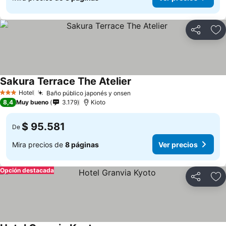
Compartir
Ag
Sakura Terrace The Atelier
Ver precios
Hotel
Baño público japonés y onsen
Ver precios
3 Estrellas
8,4
Muy bueno
3.179
Kioto
$ 95.581
De
Mira precios de
8 páginas
Ver precios
Opción destacada
Compartir
Ag