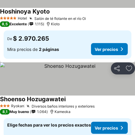
Hoshinoya Kyoto
Ver precios
Hotel
Salón de té flotante en el río Oi
Ver precios
5 Estrellas
8,5
Excelente
1.115
Kioto
$ 2.970.265
De
Mira precios de
2 páginas
Ver precios
Compartir
Ag
Shoenso Hozugawatei
Ver precios
Ryokan
Diversos baños interiores y exteriores
Ver precios
3 Estrellas
8,1
Muy bueno
1.064
Kameoka
Elige fechas para ver los precios exactos
Ver precios