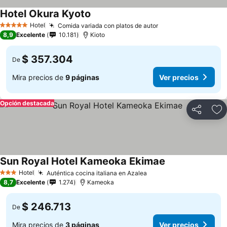
Hotel Okura Kyoto
Ver precios
Hotel
Comida variada con platos de autor
Ver precios
5 Estrellas
8,9
Excelente
10.181
Kioto
$ 357.304
De
Mira precios de
9 páginas
Ver precios
Opción destacada
Compartir
Ag
Sun Royal Hotel Kameoka Ekimae
Ver precios
Hotel
Auténtica cocina italiana en Azalea
Ver precios
3 Estrellas
8,7
Excelente
1.274
Kameoka
$ 246.713
De
Mira precios de
3 páginas
Ver precios