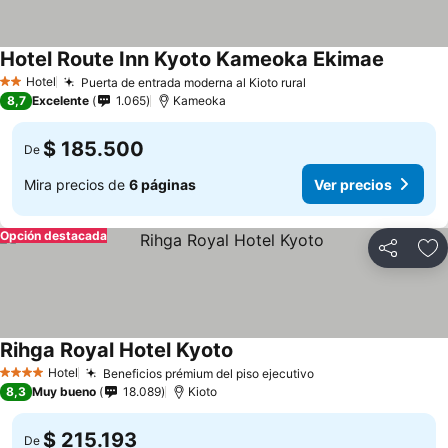
Hotel Route Inn Kyoto Kameoka Ekimae
Ver prec
Hotel
Puerta de entrada moderna al Kioto rural
Ver precios
2 Estrellas
8,7
Excelente
1.065
Kameoka
$ 185.500
De
Mira precios de
6 páginas
Ver precios
Opción destacada
Compartir
Ag
Rihga Royal Hotel Kyoto
Ver precios
Hotel
Beneficios prémium del piso ejecutivo
Ver precios
4 Estrellas
8,3
Muy bueno
18.089
Kioto
$ 215.193
De