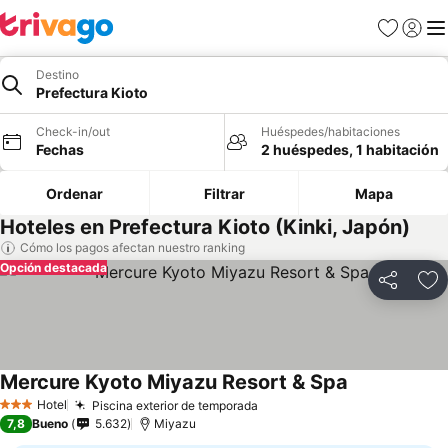
Favoritos
Iniciar 
Me
Destino
Prefectura Kioto
Check-in/out
Huéspedes/habitaciones
Fechas
2 huéspedes, 1 habitación
Ordenar
Filtrar
Mapa
Hoteles en Prefectura Kioto (Kinki, Japón)
Cómo los pagos afectan nuestro ranking
Opción destacada
Compartir
Ag
Mercure Kyoto Miyazu Resort & Spa
Ver precios
Hotel
Piscina exterior de temporada
Ver precios
3 Estrellas
7,8
Bueno
5.632
Miyazu