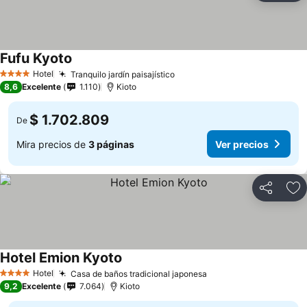
Fufu Kyoto
Ver precios
Hotel
Tranquilo jardín paisajístico
Ver precios
4 Estrellas
8,6
Excelente
1.110
Kioto
$ 1.702.809
De
Mira precios de
3 páginas
Ver precios
Compartir
Ag
Hotel Emion Kyoto
Ver precios
Hotel
Casa de baños tradicional japonesa
Ver precios
4 Estrellas
9,2
Excelente
7.064
Kioto