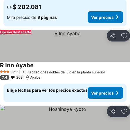
$ 202.081
De
Mira precios de
9 páginas
Ver precios
Opción destacada
Compartir
Ag
R Inn Ayabe
Ver precios
Hotel
Habitaciones dobles de lujo en la planta superior
Ver precios
3 Estrellas
7,4
268
Ayabe
Elige fechas para ver los precios exactos
Ver precios
Compartir
Ag