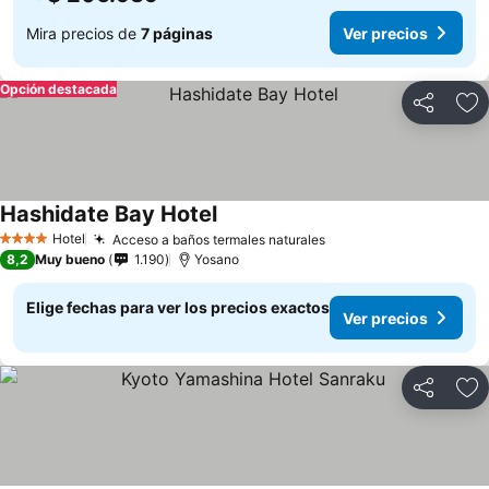
Mira precios de
7 páginas
Ver precios
Opción destacada
Compartir
Ag
Hashidate Bay Hotel
Ver precios
Hotel
Acceso a baños termales naturales
Ver precios
4 Estrellas
8,2
Muy bueno
1.190
Yosano
Elige fechas para ver los precios exactos
Ver precios
Compartir
Ag