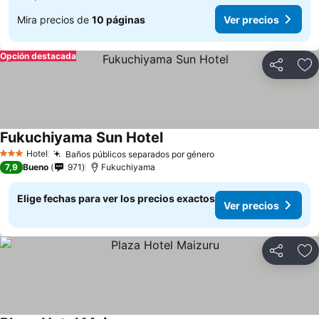
Mira precios de
10 páginas
Ver precios
Opción destacada
Compartir
Ag
Fukuchiyama Sun Hotel
Ver precios
Hotel
Baños públicos separados por género
Ver precios
3 Estrellas
7,9
Bueno
971
Fukuchiyama
Elige fechas para ver los precios exactos
Ver precios
Compartir
Ag