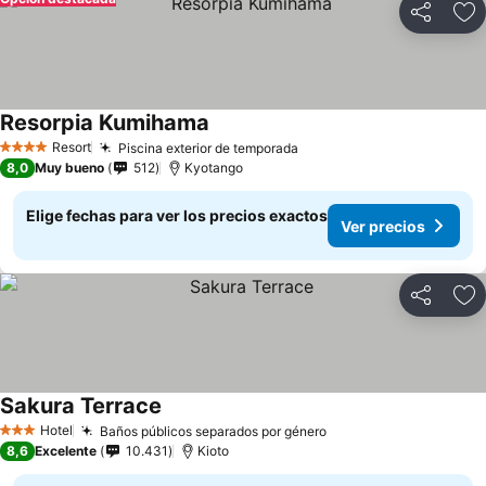
Compartir
Ag
Resorpia Kumihama
Ver precios
Resort
Piscina exterior de temporada
Ver precios
4 Estrellas
8,0
Muy bueno
512
Kyotango
Elige fechas para ver los precios exactos
Ver precios
Compartir
Ag
Sakura Terrace
Ver precios
Hotel
Baños públicos separados por género
Ver precios
3 Estrellas
8,6
Excelente
10.431
Kioto