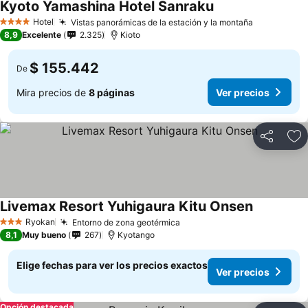
Kyoto Yamashina Hotel Sanraku
Ver precios
Hotel
Vistas panorámicas de la estación y la montaña
Ver precio
4 Estrellas
8,9
Excelente
2.325
Kioto
$ 155.442
De
Mira precios de
8 páginas
Ver precios
Compartir
Ag
Livemax Resort Yuhigaura Kitu Onsen
Ver precio
Ryokan
Entorno de zona geotérmica
Ver precios
3 Estrellas
8,1
Muy bueno
267
Kyotango
Elige fechas para ver los precios exactos
Ver precios
Opción destacada