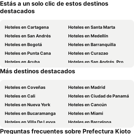
mascotas
mien
Estás a un solo clic de estos destinos
destacados
Hoteles en Cartagena
Hoteles en Santa Marta
Hoteles en San Andrés
Hoteles en Medellín
Hoteles en Bogotá
Hoteles en Barranquilla
Hoteles en Punta Cana
Hoteles en Curazao
Hoteles en Aruba
Hoteles en San Andrés, Providencia and Santa Catalina
Más destinos destacados
Hoteles en Cundinamarca
Hoteles en República Dominicana
Hoteles en Coveñas
Hoteles en Madrid
Hoteles en Cali
Hoteles en Ciudad de Panamá
Hoteles en Nueva York
Hoteles en Cancún
Hoteles en Bucaramanga
Hoteles en Miami
Hoteles en Villa De Leyva
Hoteles en Barcelona
Preguntas frecuentes sobre Prefectura Kioto
Hoteles en Melgar
Hoteles en París