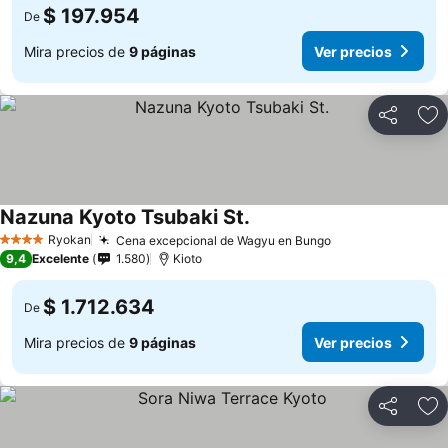
$ 197.954
De
Mira precios de
9 páginas
Ver precios
Compartir
Ag
Nazuna Kyoto Tsubaki St.
Ver precios
Ryokan
Cena excepcional de Wagyu en Bungo
Ver precios
4 Estrellas
9,4
Excelente
1.580
Kioto
$ 1.712.634
De
Mira precios de
9 páginas
Ver precios
Compartir
Ag