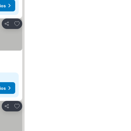
ios
Agregar a favoritos
Compartir
ios
Agregar a favoritos
Compartir