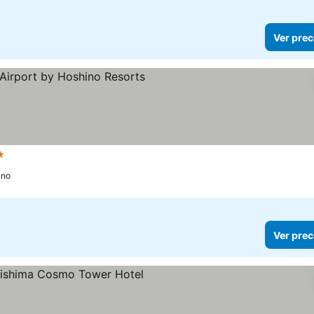
Ver prec
ellas
Ver precios
ano
Ver prec