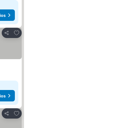
ios
Agregar a favoritos
Compartir
ios
Agregar a favoritos
Compartir