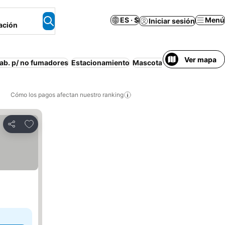
ES · $
Menú
Iniciar sesión
ación
Ver mapa
ab. p/ no fumadores
Estacionamiento
Mascotas permitidas
Wifi
Cómo los pagos afectan nuestro ranking
Agregar a favoritos
Compartir