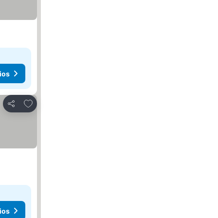
ios
Agregar a favoritos
Compartir
ios