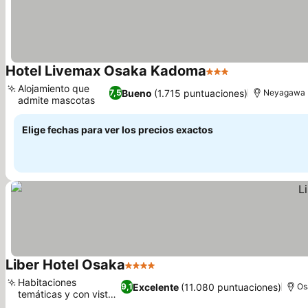
Hotel Livemax Osaka Kadoma
3 Estrellas
Ver precios
Alojamiento que
Bueno
(1.715 puntuaciones)
7,5
Neyagawa
admite mascotas
Ver precios
Elige fechas para ver los precios exactos
Liber Hotel Osaka
4 Estrellas
Ver precios
Habitaciones
Excelente
(11.080 puntuaciones)
9,1
Os
temáticas y con vistas
Ver precios
al río