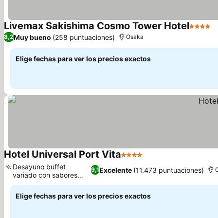
Livemax Sakishima Cosmo Tower Hotel
4 Estrel
V
Muy bueno
(258 puntuaciones)
8,2
Osaka
Elige fechas para ver los precios exactos
Hotel Universal Port Vita
4 Estrellas
Ver precios
Desayuno buffet
Excelente
(11.473 puntuaciones)
9,1
variado con sabores
Ver precios
locales
Elige fechas para ver los precios exactos