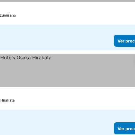
Izumisano
Ver prec
Hirakata
Ver prec