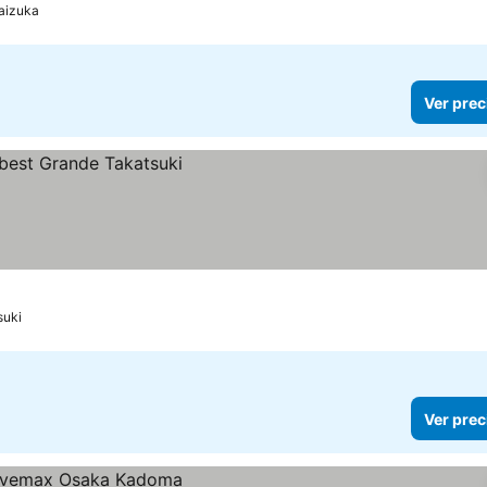
aizuka
Ver prec
suki
Ver prec