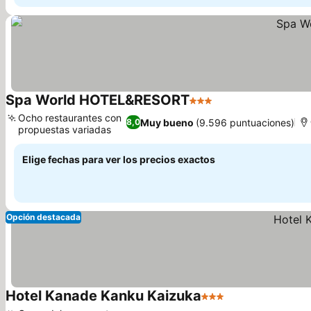
Spa World HOTEL&RESORT
3 Estrellas
Ver precios
Ocho restaurantes con
Muy bueno
(9.596 puntuaciones)
8,0
propuestas variadas
Ver precios
Elige fechas para ver los precios exactos
Opción destacada
Hotel Kanade Kanku Kaizuka
3 Estrellas
Ver precios