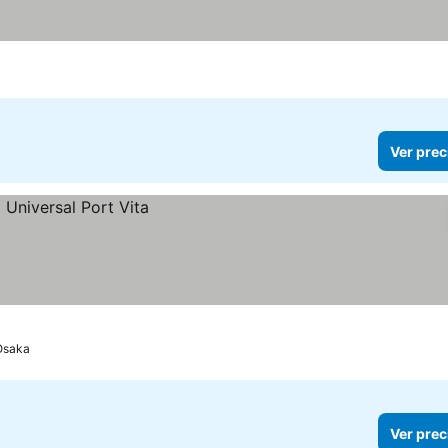
las
er precios
Ver prec
Osaka
Ver prec