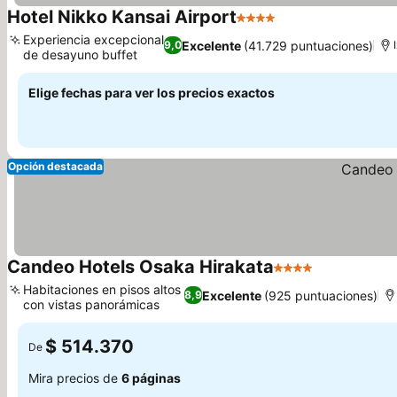
Hotel Nikko Kansai Airport
4 Estrellas
Ver precios
Experiencia excepcional
Excelente
(41.729 puntuaciones)
9,0
de desayuno buffet
Ver precios
Elige fechas para ver los precios exactos
Opción destacada
Candeo Hotels Osaka Hirakata
4 Estrellas
Ver precios
Habitaciones en pisos altos
Excelente
(925 puntuaciones)
8,9
con vistas panorámicas
Ver precios
$ 514.370
De
Mira precios de
6 páginas