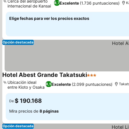
Cerca del aeropuerto
Excelente
(1.736 puntuaciones)
8,7
K
internacional de Kansai
Ver precios
Elige fechas para ver los precios exactos
Opción destacada
Hotel Abest Grande Takatsuki
3 Estrellas
Ver precios
Ubicación ideal
Excelente
(2.099 puntuaciones)
8,5
Takat
entre Kioto y Osaka
Ver precios
$ 190.168
De
Mira precios de
8 páginas
Opción destacada