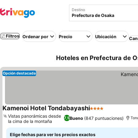
Destino
Filtros
Ordenar por
Precio
Ubicación
Canc
Hoteles en Prefectura de O
Opción destacada
Kamenoi Hotel Tondabayashi
4 Estrellas
Ver precios
Vistas panorámicas desde
Bueno
(847 puntuaciones)
7,5
Ton
la cima de la montaña
Ver precios
Elige fechas para ver los precios exactos