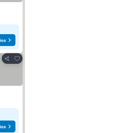
ios
Agregar a favoritos
Compartir
ios