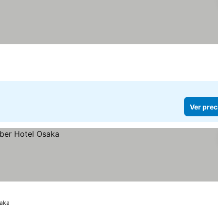
Ver prec
aka