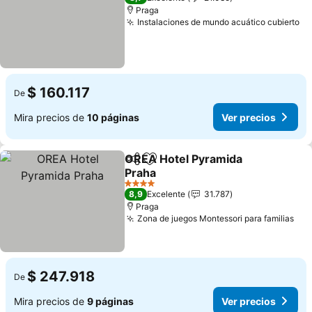
Praga
Instalaciones de mundo acuático cubierto
$ 160.117
De
Mira precios de
10 páginas
Ver precios
OREA Hotel Pyramida
Compartir
Agregar a favoritos
Praha
4 Estrellas
8,9
Excelente
31.787
Praga
Zona de juegos Montessori para familias
$ 247.918
De
Mira precios de
9 páginas
Ver precios