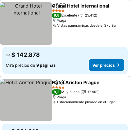
Grand Hotel International
Compartir
Agregar a favoritos
4 Estrellas
8,8
Excelente
25.412
Praga
Vistas panorámicas desde el Sky Bar
$ 142.878
De
Mira precios de
9 páginas
Ver precios
Hotel Ariston Prague
Compartir
Agregar a favoritos
4 Estrellas
8,2
Muy bueno
12.909
Praga
Estacionamiento privado en el lugar