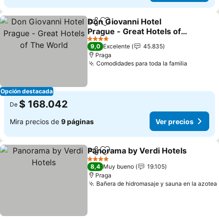
Don Giovanni Hotel
Compartir
Agregar a favoritos
Prague - Great Hotels of
The World
4 Estrellas
9,0
Excelente
45.835
Praga
Comodidades para toda la familia
Opción destacada
$ 168.042
De
Mira precios de
9 páginas
Ver precios
Panorama by Verdi Hotels
Compartir
Agregar a favoritos
4 Estrellas
8,4
Muy bueno
19.105
Praga
Bañera de hidromasaje y sauna en la azotea