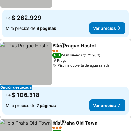
$ 262.929
De
Mira precios de
8 páginas
Ver precios
Plus Prague Hostel
Compartir
Agregar a favoritos
2 Estrellas
8,0
Muy bueno
21.900
Praga
Piscina cubierta de agua salada
Opción destacada
$ 106.318
De
Mira precios de
7 páginas
Ver precios
ibis Praha Old Town
Compartir
Agregar a favoritos
3 Estrellas