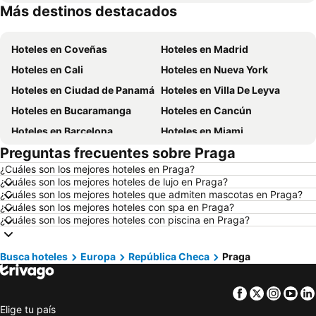
Más destinos destacados
Hoteles en San Andrés, Providencia and Santa Catalina
Hoteles en Panamá
Hoteles en Coveñas
Hoteles en Madrid
Hoteles en Cali
Hoteles en Nueva York
Hoteles en Ciudad de Panamá
Hoteles en Villa De Leyva
Hoteles en Bucaramanga
Hoteles en Cancún
Hoteles en Barcelona
Hoteles en Miami
Preguntas frecuentes sobre Praga
Hoteles en Melgar
Hoteles en París
¿Cuáles son los mejores hoteles en Praga?
Hoteles en Ciudad de México
Hoteles en Villavicencio
¿Cuáles son los mejores hoteles de lujo en Praga?
Hoteles en Roma
Hoteles en Orlando
¿Cuáles son los mejores hoteles que admiten mascotas en Praga?
¿Cuáles son los mejores hoteles con spa en Praga?
Hoteles en Villeta
Hoteles en Girardot
¿Cuáles son los mejores hoteles con piscina en Praga?
Hoteles en Pereira
Hoteles en República Dominicana
Hoteles en Santiago de Chile
Hoteles en Madrid
Busca hoteles
Europa
República Checa
Praga
Hoteles en Jamaica
Hoteles en Colombia
Facebook
Twitter
Insta
Yo
Hoteles en Eje Cafetero
Hoteles en La Guajira
Elige tu país
Hoteles en Islandia
Hoteles en Quindío