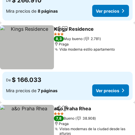
$ 266.910
De
Mira precios de
8 páginas
Ver precios
Kings Residence
Compartir
Agregar a favoritos
3 Estrellas
8,3
Muy bueno
2.781
Praga
Vida moderna estilo apartamento
$ 166.033
De
Mira precios de
7 páginas
Ver precios
a&o Praha Rhea
Compartir
Agregar a favoritos
3 Estrellas
7,8
Bueno
38.908
Praga
Vistas modernas de la ciudad desde las
alturas