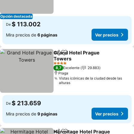
Opción destacada
$ 113.002
De
Mira precios de
6 páginas
Ver precios
Grand Hotel Prague
Compartir
Agregar a favoritos
Towers
4 Estrellas
8,7
Excelente
29.883
Praga
Vistas icónicas de la ciudad desde las
alturas
$ 213.659
De
Mira precios de
9 páginas
Ver precios
Hermitage Hotel Prague