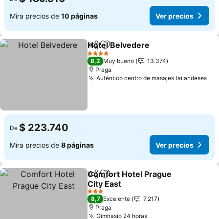
Mira precios de
10 páginas
Ver precios
Hotel Belvedere
Compartir
Agregar a favoritos
4 Estrellas
8,2
Muy bueno
13.374
Praga
Auténtico centro de masajes tailandeses
$ 223.740
De
Mira precios de
8 páginas
Ver precios
Comfort Hotel Prague
Compartir
Agregar a favoritos
City East
3 Estrellas
8,7
Excelente
7.217
Praga
Gimnasio 24 horas