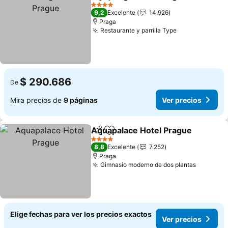
Compartir
Agregar a favoritos
4 Estrellas
9,2
Excelente
14.926
Praga
Restaurante y parrilla Type
$ 290.686
De
Mira precios de
9 páginas
Ver precios
Aquapalace Hotel Prague
Compartir
Agregar a favoritos
4 Estrellas
8,8
Excelente
7.252
Praga
Gimnasio moderno de dos plantas
Elige fechas para ver los precios exactos
Ver precios