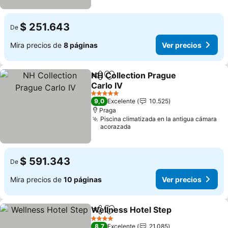
$ 251.643
De
Mira precios de
8 páginas
Ver precios
NH Collection Prague
Compartir
Agregar a favoritos
Carlo IV
5 Estrellas
9,0
Excelente
10.525
Praga
Piscina climatizada en la antigua cámara
acorazada
$ 591.343
De
Mira precios de
10 páginas
Ver precios
Wellness Hotel Step
Compartir
Agregar a favoritos
4 Estrellas
8,7
Excelente
21.085