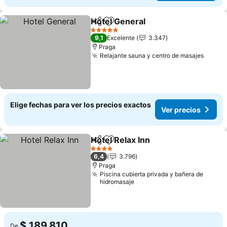
Hotel General
Compartir
Agregar a favoritos
5 Estrellas
9,1
Excelente
3.347
Praga
Relajante sauna y centro de masajes
Elige fechas para ver los precios exactos
Ver precios
Hotel Relax Inn
Compartir
Agregar a favoritos
4 Estrellas
6,4
3.796
Praga
Piscina cubierta privada y bañera de
hidromasaje
$ 189.810
De