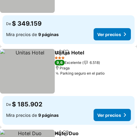
$ 349.159
De
Mira precios de
9 páginas
Ver precios
Unitas Hotel
Compartir
Agregar a favoritos
3 Estrellas
9,6
Excelente
6.518
Praga
Parking seguro en el patio
$ 185.902
De
Mira precios de
9 páginas
Ver precios
Hotel Duo
Compartir
Agregar a favoritos