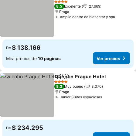
4 Estrellas
8,5
Excelente
27.669
Praga
Amplio centro de bienestar y spa
$ 138.166
De
Mira precios de
10 páginas
Ver precios
Quentin Prague Hotel
Compartir
Agregar a favoritos
4 Estrellas
8,3
Muy bueno
3.370
Praga
Junior Suites espaciosas
$ 234.295
De