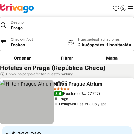
Favoritos
Iniciar 
Me
Destino
Praga
Check-in/out
Huéspedes/habitaciones
Fechas
2 huéspedes, 1 habitación
Ordenar
Filtrar
Mapa
Hoteles en Praga (República Checa)
Cómo los pagos afectan nuestro ranking
Hilton Prague Atrium
Compartir
Agregar a favoritos
5 Estrellas
8,6
Excelente
27.727
Praga
LivingWell Health Club y spa