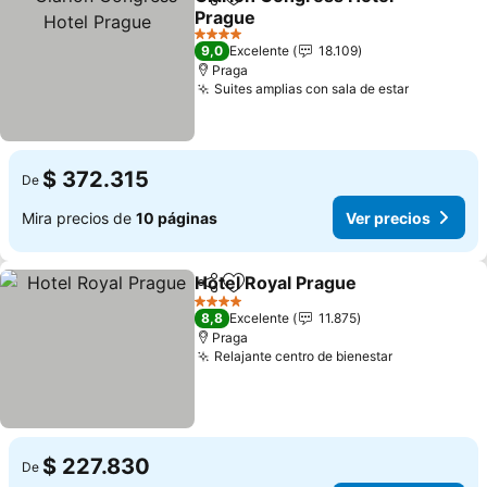
Compartir
Agregar a favoritos
Prague
4 Estrellas
9,0
Excelente
18.109
Praga
Suites amplias con sala de estar
$ 372.315
De
Mira precios de
10 páginas
Ver precios
Hotel Royal Prague
Compartir
Agregar a favoritos
4 Estrellas
8,8
Excelente
11.875
Praga
Relajante centro de bienestar
$ 227.830
De