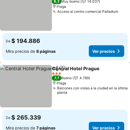
8,3
Muy bueno
14.037
Praga
Acceso al centro comercial Palladium
$ 194.886
De
Mira precios de
8 páginas
Ver precios
Central Hotel Prague
Compartir
Agregar a favoritos
3 Estrellas
7,7
Bueno
4.789
Praga
Balcones con vistas a la ciudad en la última
planta
$ 265.339
De
Mira precios de
7 páginas
Ver precios