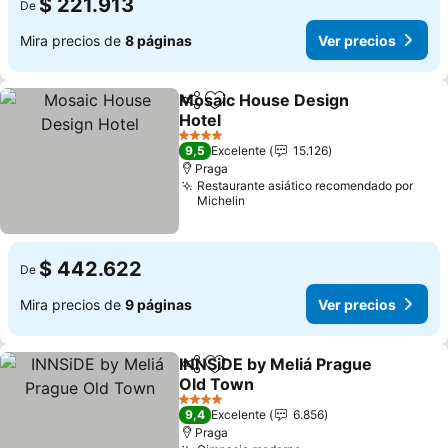
$ 221.913
De
Mira precios de
8 páginas
Ver precios
Mosaic House Design
Compartir
Agregar a favoritos
Hotel
4 Estrellas
9,5
Excelente
15.126
Praga
Restaurante asiático recomendado por
Michelin
$ 442.622
De
Mira precios de
9 páginas
Ver precios
INNSiDE by Meliá Prague
Compartir
Agregar a favoritos
Old Town
4 Estrellas
9,4
Excelente
6.856
Praga