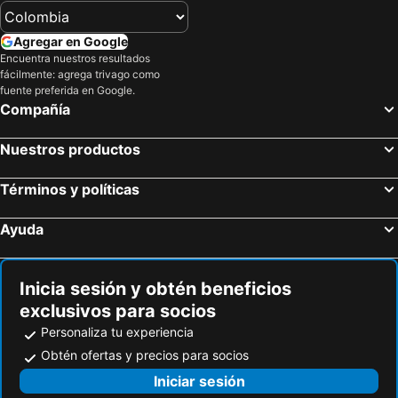
Hoteles en Risaralda
Hoteles en Isla Margarita
Agregar en Google
Hoteles en Fuerteventura
Hoteles en Chamonix Mont-Blanc
Encuentra nuestros resultados
fácilmente: agrega trivago como
Hoteles en Boyacá
Hoteles en Capadocia
fuente preferida en Google.
Hoteles en Amazonas
Hoteles en Los Cabos
Compañía
Nuestros productos
Términos y políticas
Ayuda
Inicia sesión y obtén beneficios
exclusivos para socios
Personaliza tu experiencia
Obtén ofertas y precios para socios
Iniciar sesión