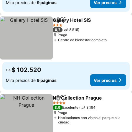
Mira precios de
9 páginas
Ver precios
Gallery Hotel SIS
Compartir
Agregar a favoritos
3 Estrellas
6,7
8.515
Praga
Centro de bienestar completo
$ 102.520
De
Mira precios de
9 páginas
Ver precios
NH Collection Prague
Compartir
Agregar a favoritos
4 Estrellas
8,9
Excelente
3.194
Praga
Habitaciones con vistas al parque o la
ciudad