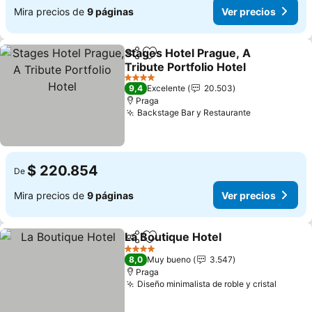
Mira precios de
9 páginas
Ver precios
Stages Hotel Prague, A
Compartir
Agregar a favoritos
Tribute Portfolio Hotel
4 Estrellas
9,4
Excelente
20.503
Praga
Backstage Bar y Restaurante
$ 220.854
De
Mira precios de
9 páginas
Ver precios
La Boutique Hotel
Compartir
Agregar a favoritos
4 Estrellas
8,0
Muy bueno
3.547
Praga
Diseño minimalista de roble y cristal