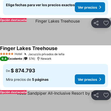
Elige fechas para ver los precios exactos
Ver precios
Opción destacada
Compartir
Ag
Finger Lakes Treehouse
Hotel
Jacuzzis privados de leña
5 Estrellas
9,4
Excelente
574
Newark
$ 874.793
De
Mira precios de
5 páginas
Ver precios
Opción destacada
Compartir
Ag