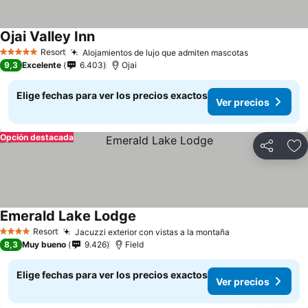
Ojai Valley Inn
Resort
Alojamientos de lujo que admiten mascotas
5 Estrellas
9,3
Excelente
6.403
Ojai
Elige fechas para ver los precios exactos
Ver precios
Opción destacada
Compartir
Ag
Emerald Lake Lodge
Resort
Jacuzzi exterior con vistas a la montaña
4 Estrellas
8,3
Muy bueno
9.426
Field
Elige fechas para ver los precios exactos
Ver precios