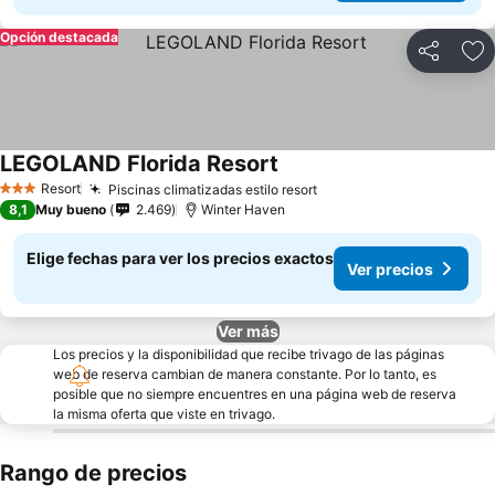
Opción destacada
Compartir
Ag
LEGOLAND Florida Resort
Resort
Piscinas climatizadas estilo resort
3 Estrellas
8,1
Muy bueno
2.469
Winter Haven
Elige fechas para ver los precios exactos
Ver precios
Ver más
Los precios y la disponibilidad que recibe trivago de las páginas
web de reserva cambian de manera constante. Por lo tanto, es
posible que no siempre encuentres en una página web de reserva
la misma oferta que viste en trivago.
Rango de precios