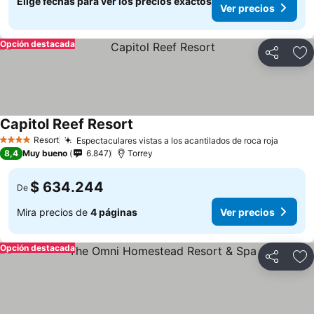
Elige fechas para ver los precios exactos
Ver precios
Opción destacada
Compartir
Ag
Capitol Reef Resort
Resort
Espectaculares vistas a los acantilados de roca roja
4 Estrellas
8,4
Muy bueno
6.847
Torrey
$ 634.244
De
Mira precios de
4 páginas
Ver precios
Opción destacada
Compartir
Ag