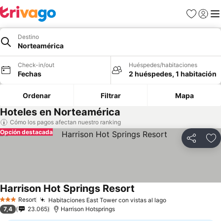
Favoritos
Iniciar 
Me
Destino
Norteamérica
Check-in/out
Huéspedes/habitaciones
Fechas
2 huéspedes, 1 habitación
Ordenar
Filtrar
Mapa
Hoteles en Norteamérica
Cómo los pagos afectan nuestro ranking
Opción destacada
Compartir
Ag
Harrison Hot Springs Resort
Resort
Habitaciones East Tower con vistas al lago
3 Estrellas
7,4
23.065
Harrison Hotsprings