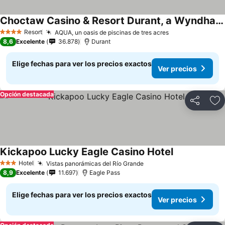
Choctaw Casino & Resort Durant, a Wyndham Grand Hotel
Resort
AQUA, un oasis de piscinas de tres acres
4 Estrellas
8,6
Excelente
36.878
Durant
Elige fechas para ver los precios exactos
Ver precios
Opción destacada
Compartir
Ag
Kickapoo Lucky Eagle Casino Hotel
Hotel
Vistas panorámicas del Río Grande
3 Estrellas
8,9
Excelente
11.697
Eagle Pass
Elige fechas para ver los precios exactos
Ver precios