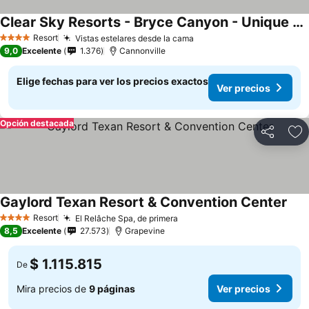
Clear Sky Resorts - Bryce Canyon - Unique Stargazing Domes
Resort
Vistas estelares desde la cama
4 Estrellas
9,0
Excelente
1.376
Cannonville
Elige fechas para ver los precios exactos
Ver precios
Opción destacada
Compartir
Ag
Gaylord Texan Resort & Convention Center
Resort
El Relâche Spa, de primera
4 Estrellas
8,5
Excelente
27.573
Grapevine
$ 1.115.815
De
Mira precios de
9 páginas
Ver precios