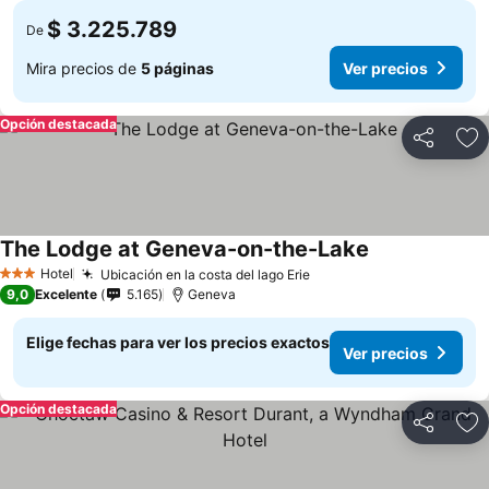
$ 3.225.789
De
Mira precios de
5 páginas
Ver precios
Opción destacada
Compartir
Ag
The Lodge at Geneva-on-the-Lake
Hotel
Ubicación en la costa del lago Erie
3 Estrellas
9,0
Excelente
5.165
Geneva
Elige fechas para ver los precios exactos
Ver precios
Opción destacada
Compartir
Ag