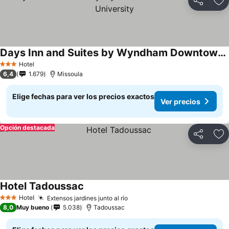
Compartir
Ag
Days Inn and Suites by Wyndham Downtown Missoula-University
Hotel
3 Estrellas
6,4
1.679
Missoula
Elige fechas para ver los precios exactos
Ver precios
Opción destacada
Compartir
Ag
Hotel Tadoussac
Hotel
Extensos jardines junto al río
3 Estrellas
8,0
Muy bueno
5.038
Tadoussac