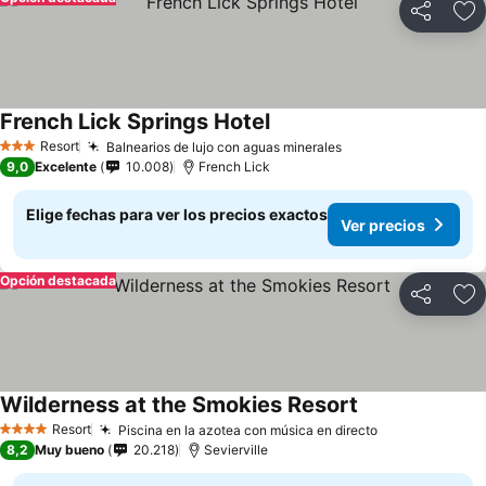
Compartir
Ag
French Lick Springs Hotel
Resort
Balnearios de lujo con aguas minerales
3 Estrellas
9,0
Excelente
10.008
French Lick
Elige fechas para ver los precios exactos
Ver precios
Opción destacada
Compartir
Ag
Wilderness at the Smokies Resort
Resort
Piscina en la azotea con música en directo
4 Estrellas
8,2
Muy bueno
20.218
Sevierville