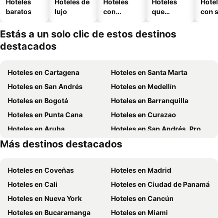
Hoteles
Hoteles de
Hoteles
Hoteles
Hote
baratos
lujo
con
que
con 
piscina
aceptan
mascotas
Estás a un solo clic de estos destinos
destacados
Hoteles en Cartagena
Hoteles en Santa Marta
Hoteles en San Andrés
Hoteles en Medellín
Hoteles en Bogotá
Hoteles en Barranquilla
Hoteles en Punta Cana
Hoteles en Curazao
Hoteles en Aruba
Hoteles en San Andrés, Providencia and Santa Catalina
Más destinos destacados
Hoteles en República Dominicana
Hoteles en Panamá
Hoteles en Coveñas
Hoteles en Madrid
Hoteles en Cali
Hoteles en Ciudad de Panamá
Hoteles en Nueva York
Hoteles en Cancún
Hoteles en Bucaramanga
Hoteles en Miami