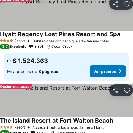
Opción destacada
Compartir
Ag
Hyatt Regency Lost Pines Resort and Spa
Resort
Habitaciones con patio que admiten mascotas
4 Estrellas
8,7
Excelente
8.891
Cedar Creek
$ 1.524.363
De
Mira precios de
8 páginas
Ver precios
Opción destacada
Compartir
Ag
The Island Resort at Fort Walton Beach
Resort
Acceso directo a las playas de arena blanca
4 Estrellas
8,0
Muy bueno
15.777
Fort Walton Beach