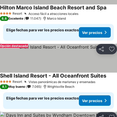
Hilton Marco Island Beach Resort and Spa
Resort
Acceso fácil a atracciones locales
4 Estrellas
8,6
Excelente
11.047
Marco Island
Elige fechas para ver los precios exactos
Ver precios
Opción destacada
Compartir
Ag
Shell Island Resort - All Oceanfront Suites
Resort
Vistas panorámicas de marismas y ensenadas
4 Estrellas
8,1
Muy bueno
7.065
Wrightsville Beach
Elige fechas para ver los precios exactos
Ver precios