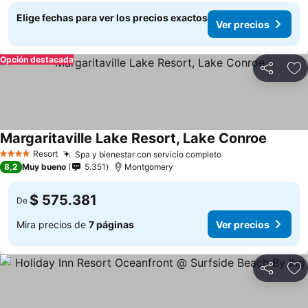
Elige fechas para ver los precios exactos
Ver precios
Opción destacada
Compartir
Ag
Margaritaville Lake Resort, Lake Conroe
Resort
Spa y bienestar con servicio completo
4 Estrellas
8,2
Muy bueno
5.351
Montgomery
$ 575.381
De
Mira precios de
7 páginas
Ver precios
Compartir
Ag