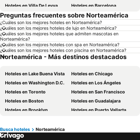
Hoteles en Villa De Leyva
Hoteles en Barcelona
Preguntas frecuentes sobre Norteamérica
Hoteles en Melgar
Hoteles en París
¿Cuáles son los mejores hoteles en Norteamérica?
Hoteles en Roma
Hoteles en Ciudad de México
¿Cuáles son los mejores hoteles de lujo en Norteamérica?
Hoteles en Pereira
Hoteles en Orlando
¿Cuáles son los mejores hoteles que admiten mascotas en
Norteamérica?
Hoteles en Villavicencio
Hoteles en Río de Janeiro
¿Cuáles son los mejores hoteles con spa en Norteamérica?
¿Cuáles son los mejores hoteles con piscina en Norteamérica?
Hoteles en Girardot
Hoteles en Cundinamarca
Norteamérica - Más destinos destacados
Hoteles en Santiago de Chile
Hoteles en Madrid
Hoteles en Los Cabos
Hoteles en Colombia
Hoteles en Lake Buena Vista
Hoteles en Chicago
Hoteles en Isla Margarita
Hoteles en Riviera Maya
Hoteles en Washington D.C.
Hoteles en Los Ángeles
Hoteles en Risaralda
Hoteles en EE. UU.
Hoteles en Toronto
Hoteles en San Francisco
Hoteles en Quindío
Hoteles en Argentina
Hoteles en Boston
Hoteles en Guadalajara
Hoteles en Jamaica
Hoteles en Amazonas
Hoteles en Brooklyn
Hoteles en Puerto Vallarta
Hoteles en Bahamas
Hoteles en España
Hoteles en Cabo San Lucas
Hoteles en Hollywood
Hoteles en Florida
Hoteles en Eje Cafetero
Hoteles en Miami Springs
Hoteles en Acapulco de Juárez
Busca hoteles
Norteamérica
Hoteles en Portugal
Hoteles en Tampa
Hoteles en Montreal