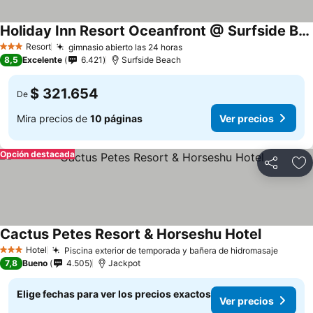
Holiday Inn Resort Oceanfront @ Surfside Beach By Ihg
Resort
gimnasio abierto las 24 horas
3 Estrellas
8,5
Excelente
6.421
Surfside Beach
$ 321.654
De
Mira precios de
10 páginas
Ver precios
Opción destacada
Compartir
Ag
Cactus Petes Resort & Horseshu Hotel
Hotel
Piscina exterior de temporada y bañera de hidromasaje
3 Estrellas
7,8
Bueno
4.505
Jackpot
Elige fechas para ver los precios exactos
Ver precios