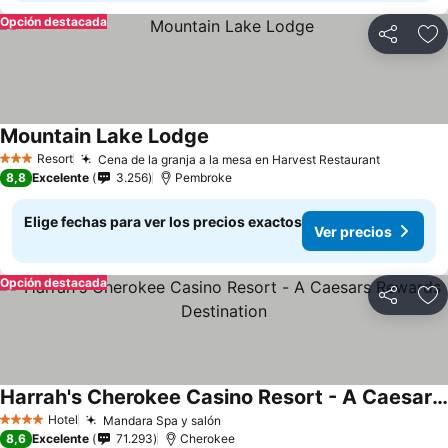
Opción destacada
Compartir
Ag
Mountain Lake Lodge
Resort
Cena de la granja a la mesa en Harvest Restaurant
3 Estrellas
8,8
Excelente
3.256
Pembroke
Elige fechas para ver los precios exactos
Ver precios
Opción destacada
Compartir
Ag
Harrah's Cherokee Casino Resort - A Caesars Rewards Destination
Hotel
Mandara Spa y salón
4 Estrellas
8,6
Excelente
71.293
Cherokee