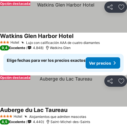
Opción destacada
Compartir
Ag
Watkins Glen Harbor Hotel
Hotel
Lujo con calificación AAA de cuatro diamantes
3 Estrellas
9,4
Excelente
4.848
Watkins Glen
Elige fechas para ver los precios exactos
Ver precios
Opción destacada
Compartir
Ag
Auberge du Lac Taureau
Hotel
Alojamientos que admiten mascotas
4 Estrellas
8,5
Excelente
4.440
Saint-Michel-des-Saints