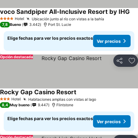
voco Sandpiper All-Inclusive Resort by IHG
Hotel
Ubicación junto al río con vistas a la bahía
4 Estrellas
7,8
Bueno
3.442
Port St. Lucie
Elige fechas para ver los precios exactos
Ver precios
Opción destacada
Compartir
Ag
Rocky Gap Casino Resort
Hotel
Habitaciones amplias con vistas al lago
3 Estrellas
8,4
Muy bueno
9.447
Flintstone
Elige fechas para ver los precios exactos
Ver precios
Opción destacada