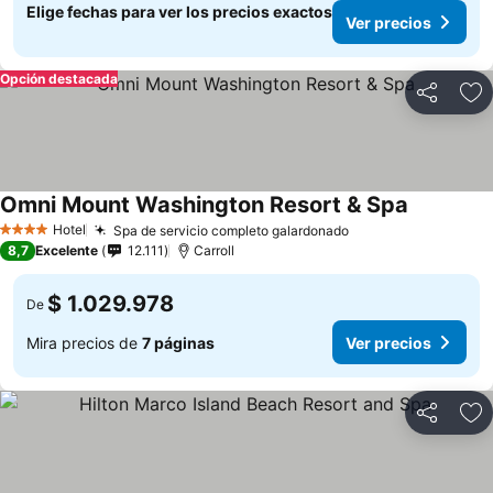
Elige fechas para ver los precios exactos
Ver precios
Opción destacada
Compartir
Ag
Omni Mount Washington Resort & Spa
Hotel
Spa de servicio completo galardonado
4 Estrellas
8,7
Excelente
12.111
Carroll
$ 1.029.978
De
Mira precios de
7 páginas
Ver precios
Compartir
Ag