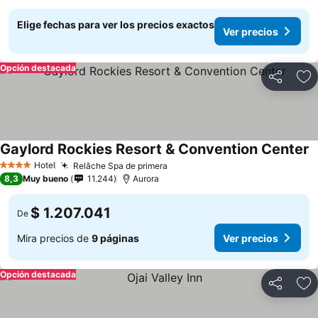
Elige fechas para ver los precios exactos
Ver precios
Opción destacada
Compartir
Ag
Gaylord Rockies Resort & Convention Center
Hotel
Relâche Spa de primera
4 Estrellas
8,3
Muy bueno
11.244
Aurora
$ 1.207.041
De
Mira precios de
9 páginas
Ver precios
Opción destacada
Compartir
Ag