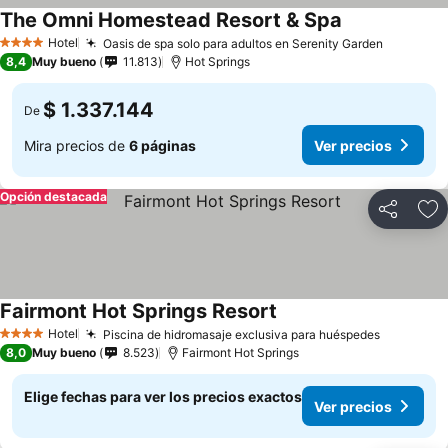
The Omni Homestead Resort & Spa
Hotel
Oasis de spa solo para adultos en Serenity Garden
4 Estrellas
8,4
Muy bueno
11.813
Hot Springs
$ 1.337.144
De
Mira precios de
6 páginas
Ver precios
Opción destacada
Compartir
Ag
Fairmont Hot Springs Resort
Hotel
Piscina de hidromasaje exclusiva para huéspedes
4 Estrellas
8,0
Muy bueno
8.523
Fairmont Hot Springs
Elige fechas para ver los precios exactos
Ver precios