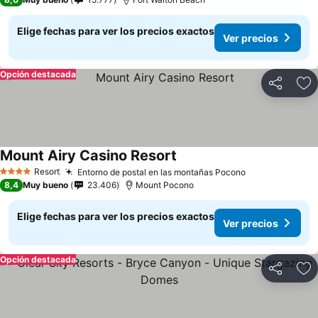
Elige fechas para ver los precios exactos
Ver precios
Opción destacada
Compartir
Ag
Mount Airy Casino Resort
Resort
Entorno de postal en las montañas Pocono
4 Estrellas
8,4
Muy bueno
23.406
Mount Pocono
Elige fechas para ver los precios exactos
Ver precios
Opción destacada
Compartir
Ag