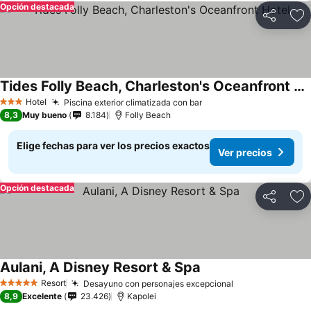
Opción destacada
Compartir
Ag
Tides Folly Beach, Charleston's Oceanfront Hotel
Hotel
Piscina exterior climatizada con bar
3 Estrellas
8,3
Muy bueno
8.184
Folly Beach
Elige fechas para ver los precios exactos
Ver precios
Opción destacada
Compartir
Ag
Aulani, A Disney Resort & Spa
Resort
Desayuno con personajes excepcional
5 Estrellas
8,9
Excelente
23.426
Kapolei