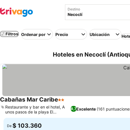
Destino
Filtros
Ordenar por
Precio
Ubicación
Hot
Hoteles en Necoclí (Antioq
Cabañas Mar Caribe
2 Estrellas
Restaurante y bar en el hotel, A
Excelente
(161 puntuacione
8,7
unos pasos de la playa El
Pescador
$ 103.360
De