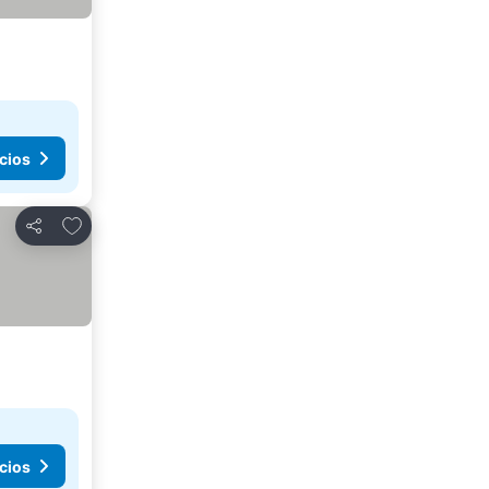
cios
Agregar a favoritos
Compartir
cios