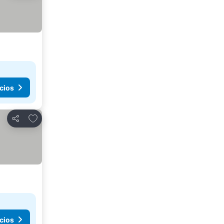
cios
Agregar a favoritos
Compartir
cios