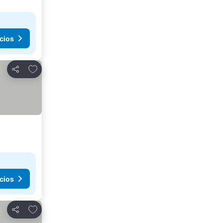
cios
Agregar a favoritos
Compartir
cios
Agregar a favoritos
Compartir