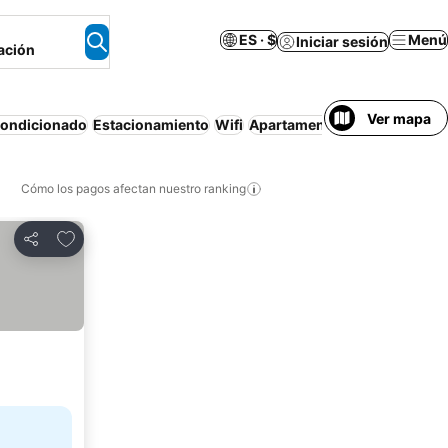
ES · $
Menú
Iniciar sesión
ación
Ver mapa
condicionado
Estacionamiento
Wifi
Apartamento amueblado
Mas
Cómo los pagos afectan nuestro ranking
Agregar a favoritos
Compartir