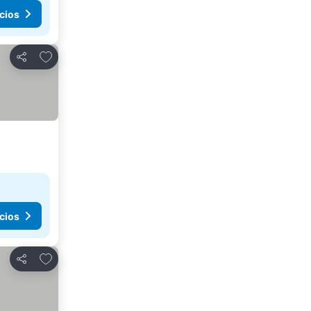
cios
Agregar a favoritos
Compartir
cios
Agregar a favoritos
Compartir