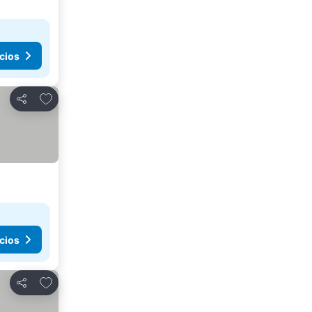
cios
Agregar a favoritos
Compartir
cios
Agregar a favoritos
Compartir