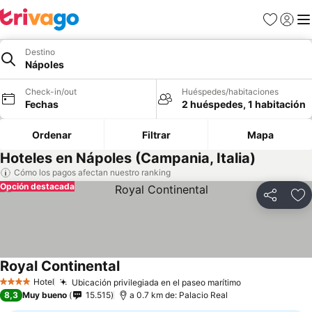
Favoritos
Iniciar 
Me
Destino
Nápoles
Check-in/out
Huéspedes/habitaciones
Fechas
2 huéspedes, 1 habitación
Ordenar
Filtrar
Mapa
Hoteles en Nápoles (Campania, Italia)
Cómo los pagos afectan nuestro ranking
Opción destacada
Compartir
Ag
Royal Continental
Ver precios
Hotel
Ubicación privilegiada en el paseo marítimo
Ver precios
4 Estrellas
8,3
Muy bueno
15.515
a 0.7 km de: Palacio Real