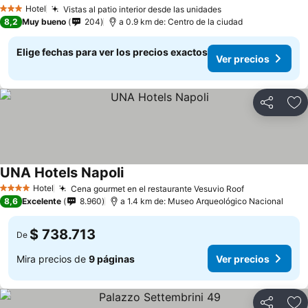
Ver precios
Hotel
Vistas al patio interior desde las unidades
Ver precios
3 Estrellas
8,2
Muy bueno
204
a 0.9 km de: Centro de la ciudad
Elige fechas para ver los precios exactos
Ver precios
Compartir
Ag
UNA Hotels Napoli
Ver precios
Hotel
Cena gourmet en el restaurante Vesuvio Roof
Ver precios
4 Estrellas
8,6
Excelente
8.960
a 1.4 km de: Museo Arqueológico Nacional
$ 738.713
De
Mira precios de
9 páginas
Ver precios