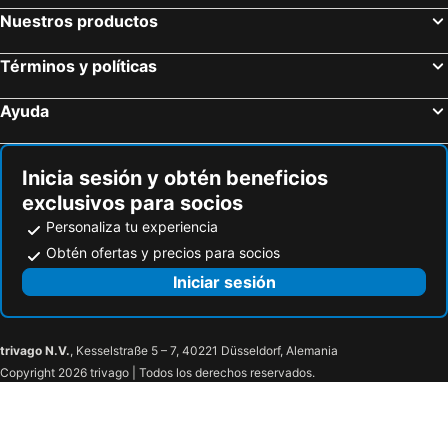
Florencia, Toscana Hoteles
Venecia, Véneto Hoteles
Nuestros productos
Bolonia, Emilia-Romaña Hoteles
Mestre, Véneto Hoteles
Turín, Piamonte Hoteles
Términos y políticas
Ayuda
Inicia sesión y obtén beneficios
exclusivos para socios
Personaliza tu experiencia
Obtén ofertas y precios para socios
Iniciar sesión
trivago N.V.
, Kesselstraße 5 – 7, 40221 Düsseldorf, Alemania
Copyright 2026 trivago | Todos los derechos reservados.