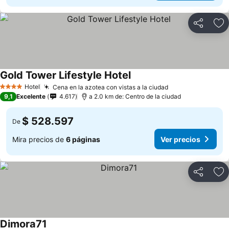
Compartir
Ag
Gold Tower Lifestyle Hotel
Ver precios
Hotel
Cena en la azotea con vistas a la ciudad
Ver precios
4 Estrellas
9,1
Excelente
4.617
a 2.0 km de: Centro de la ciudad
$ 528.597
De
Mira precios de
6 páginas
Ver precios
Compartir
Ag
Dimora71