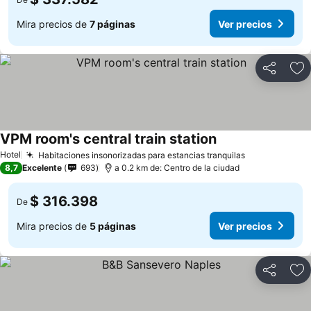
Mira precios de
7 páginas
Ver precios
Compartir
Ag
VPM room's central train station
Ver precios
Hotel
Habitaciones insonorizadas para estancias tranquilas
Ver precios
8,7
Excelente
693
a 0.2 km de: Centro de la ciudad
$ 316.398
De
Mira precios de
5 páginas
Ver precios
Compartir
Ag