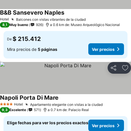
B&B Sansevero Naples
Ver precios
Hotel
Balcones con vistas vibrantes de la ciudad
Ver precios
8,1
Muy bueno
926
a 0.6 km de: Museo Arqueológico Nacional
$ 215.412
De
Mira precios de
5 páginas
Ver precios
Compartir
Ag
Napoli Porta Di Mare
Ver precios
Hotel
Apartamento elegante con vistas a la ciudad
Ver precios
4 Estrellas
9,3
Excelente
571
a 0.7 km de: Palacio Real
Elige fechas para ver los precios exactos
Ver precios