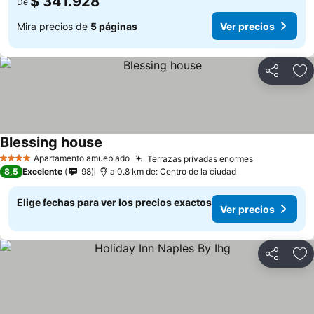
$ 341.928
De
Mira precios de
5 páginas
Ver precios
Compartir
Ag
Blessing house
Ver precios
Apartamento amueblado
Terrazas privadas enormes
Ver precios
4 Estrellas
8,5
Excelente
98
a 0.8 km de: Centro de la ciudad
Elige fechas para ver los precios exactos
Ver precios
Compartir
Ag