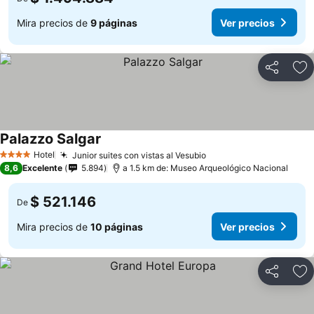
Mira precios de
9 páginas
Ver precios
Compartir
Ag
Palazzo Salgar
Ver precios
Hotel
Junior suites con vistas al Vesubio
Ver precios
4 Estrellas
8,6
Excelente
5.894
a 1.5 km de: Museo Arqueológico Nacional
$ 521.146
De
Mira precios de
10 páginas
Ver precios
Compartir
Ag