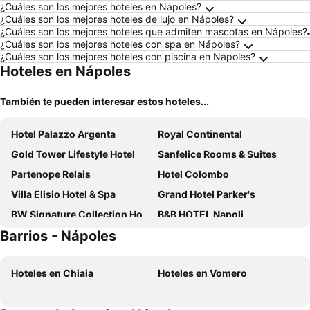
¿Cuáles son los mejores hoteles en Nápoles?
¿Cuáles son los mejores hoteles de lujo en Nápoles?
¿Cuáles son los mejores hoteles que admiten mascotas en Nápoles?
¿Cuáles son los mejores hoteles con spa en Nápoles?
¿Cuáles son los mejores hoteles con piscina en Nápoles?
Hoteles en Nápoles
También te pueden interesar estos hoteles...
Hotel Palazzo Argenta
Royal Continental
Gold Tower Lifestyle Hotel
Sanfelice Rooms & Suites
Partenope Relais
Hotel Colombo
Villa Elisio Hotel & Spa
Grand Hotel Parker's
BW Signature Collection Hotel Paradiso
B&B HOTEL Napoli
Barrios - Nápoles
Art Street Hotel
La Pace
Federico Secondo Bed and Breakfast
Santa Teresa luxury rooms
Hoteles en Chiaia
Hoteles en Vomero
Exe Majestic
Ramada by Wyndham Naples
Hotelleorchidee
Hotel Real Orto Botanico