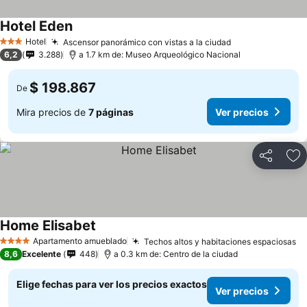
Hotel Eden
Ver precios
Hotel
Ascensor panorámico con vistas a la ciudad
Ver precios
3 Estrellas
6,2
3.288
a 1.7 km de: Museo Arqueológico Nacional
$ 198.867
De
Mira precios de
7 páginas
Ver precios
Compartir
Ag
Home Elisabet
Ver precios
Apartamento amueblado
Techos altos y habitaciones espaciosas
Ve
4 Estrellas
8,6
Excelente
448
a 0.3 km de: Centro de la ciudad
Elige fechas para ver los precios exactos
Ver precios