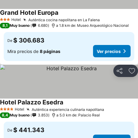
Grand Hotel Europa
Ver precios
Hotel
Auténtica cocina napolitana en La Falena
Ver precios
3 Estrellas
8,1
Muy bueno
6.680
a 1.8 km de: Museo Arqueológico Nacional
$ 306.683
De
Mira precios de
8 páginas
Ver precios
Compartir
Ag
Hotel Palazzo Esedra
Ver precios
Hotel
Auténtica experiencia culinaria napolitana
Ver precios
4 Estrellas
8,4
Muy bueno
3.853
a 5.0 km de: Palacio Real
$ 441.343
De