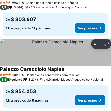
Hotel
Cocina napolitana e italiana auténtica
Ver precios
4 Estrellas
7,3
6.844
a 1.5 km de: Museo Arqueológico Nacional
$ 303.907
De
Mira precios de
11 páginas
Ver precios
Compartir
Ag
Palazzo Caracciolo Naples
Ver precios
Hotel
Habitaciones conectadas para familias
Ver precios
4 Estrellas
8,6
Excelente
8.234
a 0.9 km de: Museo Arqueológico Nacional
$ 854.053
De
Mira precios de
9 páginas
Ver precios