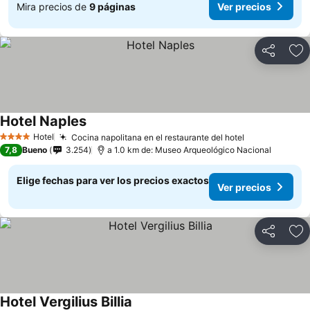
Mira precios de
9 páginas
Ver precios
Compartir
Ag
Hotel Naples
Ver precios
Hotel
Cocina napolitana en el restaurante del hotel
Ver precios
4 Estrellas
7,8
Bueno
3.254
a 1.0 km de: Museo Arqueológico Nacional
Elige fechas para ver los precios exactos
Ver precios
Compartir
Ag
Hotel Vergilius Billia
Ver precios