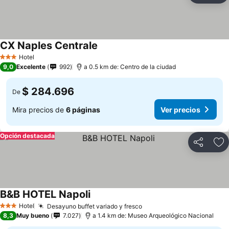
CX Naples Centrale
Ver precios
Hotel
3 Estrellas
9,0
Excelente
992
a 0.5 km de: Centro de la ciudad
$ 284.696
De
Mira precios de
6 páginas
Ver precios
Opción destacada
Compartir
Ag
B&B HOTEL Napoli
Ver precios
Hotel
Desayuno buffet variado y fresco
Ver precios
3 Estrellas
8,3
Muy bueno
7.027
a 1.4 km de: Museo Arqueológico Nacional