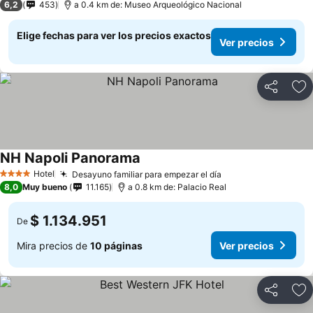
6,2
453
a 0.4 km de: Museo Arqueológico Nacional
Elige fechas para ver los precios exactos
Ver precios
Compartir
Ag
NH Napoli Panorama
Ver precios
Hotel
Desayuno familiar para empezar el día
Ver precios
4 Estrellas
8,0
Muy bueno
11.165
a 0.8 km de: Palacio Real
$ 1.134.951
De
Mira precios de
10 páginas
Ver precios
Compartir
Ag