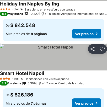
Holiday Inn Naples By Ihg
Ver precios
Hotel
Bar abierto en el vestíbulo con terraza
Ver precios
4 Estrellas
8,1
Muy bueno
10.829
a 1.9 km de: Aeropuerto Internacional de Nápo
$ 842.548
De
Mira precios de
8 páginas
Ver precios
Compartir
Ag
Smart Hotel Napoli
Ver precios
Hotel
Habitaciones con vistas al puerto
Ver precios
4 Estrellas
8,7
Excelente
6.309
a 1.7 km de: Centro de la ciudad
$ 526.186
De
Mira precios de
7 páginas
Ver precios