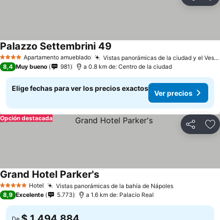
Compartir
Ag
Palazzo Settembrini 49
Ver precios
Apartamento amueblado
Vistas panorámicas de la ciudad y el Vesubio
4 Estrellas
8,4
Muy bueno
981
a 0.8 km de: Centro de la ciudad
Elige fechas para ver los precios exactos
Ver precios
Opción destacada
Compartir
Ag
Grand Hotel Parker's
Ver precios
Hotel
Vistas panorámicas de la bahía de Nápoles
Ver precios
5 Estrellas
8,9
Excelente
5.773
a 1.6 km de: Palacio Real
$ 1.494.884
De