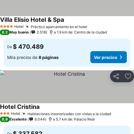
Villa Elisio Hotel & Spa
Ver precios
Hotel
Práctico aparcamiento en el hotel
Ver precios
4 Estrellas
8,2
Muy bueno
2.518
a 1.9 km de: Centro de la ciudad
$ 470.489
De
Mira precios de
8 páginas
Ver precios
Compartir
Ag
Hotel Cristina
Ver precios
Hotel
Habitaciones insonorizadas con vistas a la ciudad
Ver preci
3 Estrellas
8,9
Excelente
6.044
a 5.7 km de: Palacio Real
$ 337.582
De