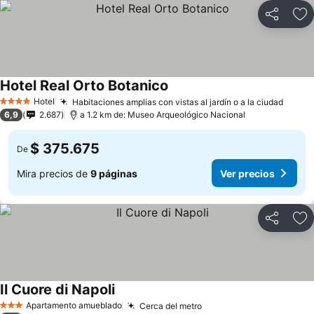
Compartir
Ag
Hotel Real Orto Botanico
Ver precios
Hotel
Habitaciones amplias con vistas al jardín o a la ciudad
Ver p
4 Estrellas
6,9
2.687
a 1.2 km de: Museo Arqueológico Nacional
$ 375.675
De
Mira precios de
9 páginas
Ver precios
Compartir
Ag
Il Cuore di Napoli
Ver precios
Apartamento amueblado
Cerca del metro
Ver precios
3 Estrellas