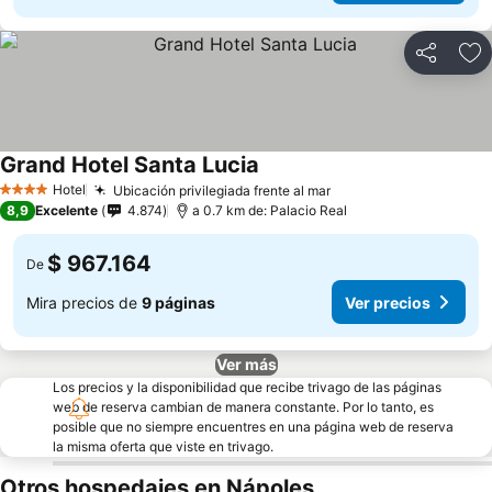
Compartir
Ag
Grand Hotel Santa Lucia
Ver precios
Hotel
Ubicación privilegiada frente al mar
Ver precios
4 Estrellas
8,9
Excelente
4.874
a 0.7 km de: Palacio Real
$ 967.164
De
Mira precios de
9 páginas
Ver precios
Ver más
Los precios y la disponibilidad que recibe trivago de las páginas
web de reserva cambian de manera constante. Por lo tanto, es
posible que no siempre encuentres en una página web de reserva
la misma oferta que viste en trivago.
Otros hospedajes en Nápoles