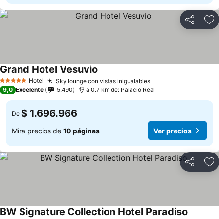
Compartir
Ag
Grand Hotel Vesuvio
Ver precios
Hotel
Sky lounge con vistas inigualables
Ver precios
5 Estrellas
9,0
Excelente
5.490
a 0.7 km de: Palacio Real
$ 1.696.966
De
Mira precios de
10 páginas
Ver precios
Compartir
Ag
BW Signature Collection Hotel Paradiso
Ver prec