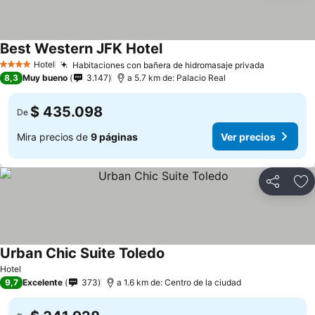
Best Western JFK Hotel
Ver precios
Hotel
Habitaciones con bañera de hidromasaje privada
Ver preci
4 Estrellas
8,3
Muy bueno
3.147
a 5.7 km de: Palacio Real
$ 435.098
De
Mira precios de
9 páginas
Ver precios
Compartir
Ag
Urban Chic Suite Toledo
Ver precios
Hotel
9,7
Excelente
373
a 1.6 km de: Centro de la ciudad