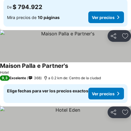
$ 794.922
De
Mira precios de
10 páginas
Ver precios
Compartir
Ag
Maison Palla e Partner's
Ver precios
Hotel
9,3
Excelente
368
a 0.2 km de: Centro de la ciudad
Elige fechas para ver los precios exactos
Ver precios
Compartir
Ag