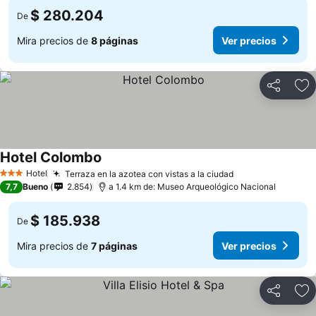
$ 280.204
De
Mira precios de
8 páginas
Ver precios
Compartir
Ag
Hotel Colombo
Ver precios
Hotel
Terraza en la azotea con vistas a la ciudad
Ver precios
3 Estrellas
7,7
Bueno
2.854
a 1.4 km de: Museo Arqueológico Nacional
$ 185.938
De
Mira precios de
7 páginas
Ver precios
Compartir
Ag