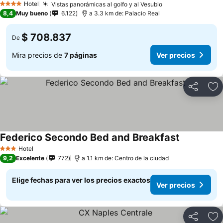
Hotel
Vistas panorámicas al golfo y al Vesubio
Ver precios
4 Estrellas
8,4
Muy bueno
6.122
a 3.3 km de: Palacio Real
$ 708.837
De
Mira precios de
7 páginas
Ver precios
Compartir
Ag
Federico Secondo Bed and Breakfast
Ver precios
Hotel
3 Estrellas
9,2
Excelente
772
a 1.1 km de: Centro de la ciudad
Elige fechas para ver los precios exactos
Ver precios
Compartir
Ag