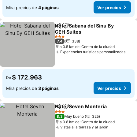
Mira precios de
4 páginas
Ver precios
Hotel Sabana del Sinu By
Compartir
Agregar a favoritos
GEH Suites
3 Estrellas
7,4
338
a 0.5 km de: Centro de la ciudad
Experiencias turísticas personalizadas
$ 172.963
De
Mira precios de
3 páginas
Ver precios
Hotel Seven Monteria
Compartir
Agregar a favoritos
3 Estrellas
8,3
Muy bueno
325
a 0.8 km de: Centro de la ciudad
Vistas a la terraza y al jardín