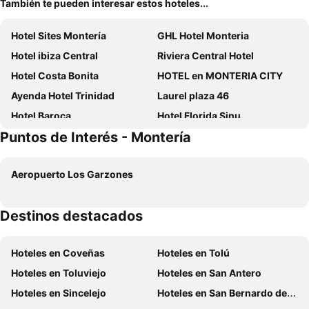
También te pueden interesar estos hoteles...
Hotel Sites Montería
GHL Hotel Monteria
Hotel ibiza Central
Riviera Central Hotel
Hotel Costa Bonita
HOTEL en MONTERIA CITY
Ayenda Hotel Trinidad
Laurel plaza 46
Hotel Baroca
Hotel Florida Sinu
Puntos de Interés - Montería
Hotel Santa Clara Boutique
Hotel Ribera Sinu
Ayenda Casa Real
Hotel Ayenda Monteria Central
Aeropuerto Los Garzones
Hotel Cinco Monteria
Hotel Sexta Avenida Inn
Hotel Parque Del Sol
Hotel Boutique Altamira Monteria
Destinos destacados
Hotel Loft
Hotel Tariq Monteria
Hotel Seven Monteria
Hotel La Casa N. 3
Hoteles en Coveñas
Hoteles en Tolú
Hotel Calarca N1
Hotel La Casa 1
Hoteles en Toluviejo
Hoteles en San Antero
Hotel Miami center
Hotel Calarca Club
Hoteles en Sincelejo
Hoteles en San Bernardo del Viento
Hotel Calarca N2
Hotel Miraval Monteria