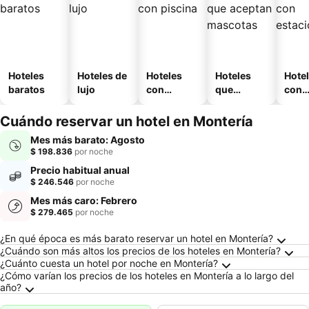
Hoteles
Hoteles de
Hoteles
Hoteles
Hote
baratos
lujo
con
que
con
piscina
aceptan
esta
mascotas
mien
Cuándo reservar un hotel en Montería
Mes más barato: Agosto
$ 198.836
por noche
Precio habitual anual
$ 246.546
por noche
Mes más caro: Febrero
$ 279.465
por noche
Preguntas frecuentes sobre Montería
¿En qué época es más barato reservar un hotel en Montería?
¿Cuándo son más altos los precios de los hoteles en Montería?
¿Cuánto cuesta un hotel por noche en Montería?
¿Cómo varían los precios de los hoteles en Montería a lo largo del
año?