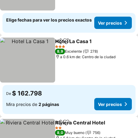
Elige fechas para ver los precios exactos
Ver precios
Hotel La Casa 1
Compartir
Agregar a favoritos
3 Estrellas
8,9
Excelente
278
a 0.6 km de: Centro de la ciudad
$ 162.798
De
Mira precios de
2 páginas
Ver precios
Riviera Central Hotel
Compartir
Agregar a favoritos
2 Estrellas
8,0
Muy bueno
756