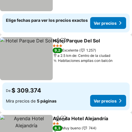
Elige fechas para ver los precios exactos
Ver precios
Hotel Parque Del Sol
Compartir
Agregar a favoritos
3 Estrellas
9,2
Excelente
1.257
a 2.5 km de: Centro de la ciudad
Habitaciones amplias con balcón
$ 309.374
De
Mira precios de
5 páginas
Ver precios
Ayenda Hotel Alejandría
Compartir
Agregar a favoritos
2 Estrellas
8,3
Muy bueno
744