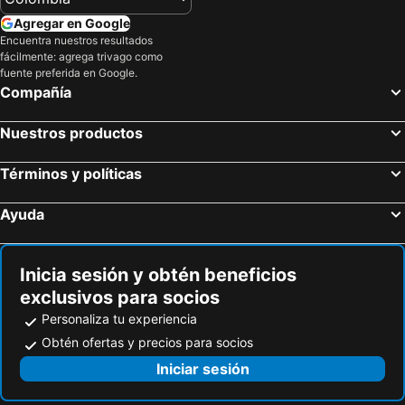
Lorica, Córdoba Hoteles
Turbo, Antioquia Hoteles
Agregar en Google
Encuentra nuestros resultados
Cartagena, Bolívar Hoteles
Santa Marta, Magdalena Hoteles
fácilmente: agrega trivago como
San Andrés, San Andrés, Providencia and Santa Catalina Hoteles
Bogotá, Bogotá Hoteles
fuente preferida en Google.
Compañía
Medellín, Antioquia Hoteles
Barranquilla, Atlántico Hoteles
Coveñas, Sucre Hoteles
Cali, Valle del Cauca Hoteles
Nuestros productos
Melgar, Tolima Hoteles
Términos y políticas
Ayuda
Inicia sesión y obtén beneficios
exclusivos para socios
Personaliza tu experiencia
Obtén ofertas y precios para socios
Iniciar sesión