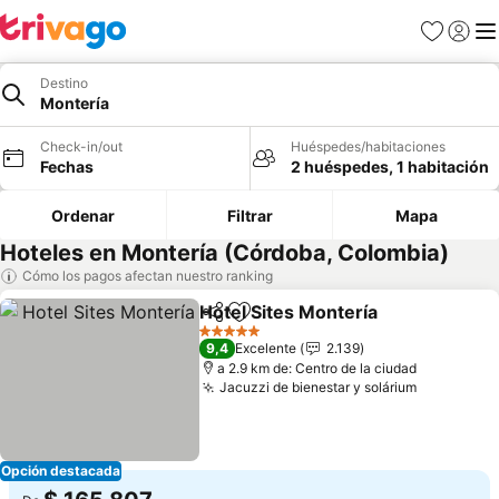
Favoritos
Iniciar 
Me
Destino
Montería
Check-in/out
Huéspedes/habitaciones
Fechas
2 huéspedes, 1 habitación
Ordenar
Filtrar
Mapa
Hoteles en Montería (Córdoba, Colombia)
Cómo los pagos afectan nuestro ranking
Hotel Sites Montería
Compartir
Agregar a favoritos
5 Estrellas
9,4
Excelente
2.139
a 2.9 km de: Centro de la ciudad
Jacuzzi de bienestar y solárium
Opción destacada