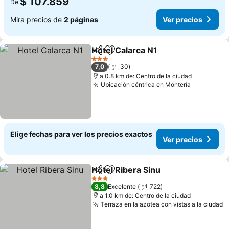
$ 107.859
De
Mira precios de
2 páginas
Ver precios
Hotel Calarca N1
Compartir
Agregar a favoritos
3 Estrellas
7,0
30
a 0.8 km de: Centro de la ciudad
Ubicación céntrica en Montería
Elige fechas para ver los precios exactos
Ver precios
Hotel Ribera Sinu
Compartir
Agregar a favoritos
3 Estrellas
8,8
Excelente
722
a 1.0 km de: Centro de la ciudad
Terraza en la azotea con vistas a la ciudad