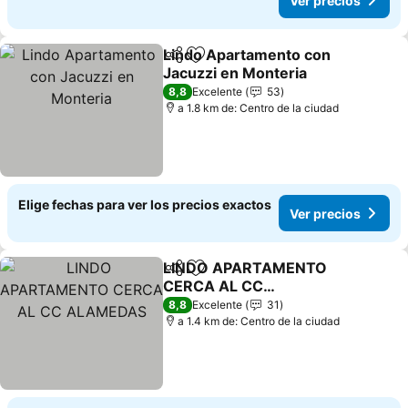
Ver precios
Lindo Apartamento con
Compartir
Agregar a favoritos
Jacuzzi en Monteria
8,8
Excelente
53
a 1.8 km de: Centro de la ciudad
Elige fechas para ver los precios exactos
Ver precios
LINDO APARTAMENTO
Compartir
Agregar a favoritos
CERCA AL CC
ALAMEDAS
8,8
Excelente
31
a 1.4 km de: Centro de la ciudad