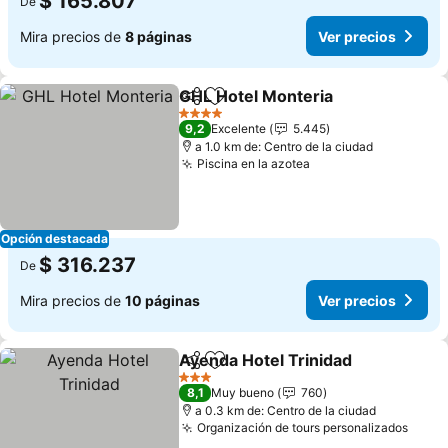
$ 165.807
De
Mira precios de
8 páginas
Ver precios
GHL Hotel Monteria
Compartir
Agregar a favoritos
4 Estrellas
9,2
Excelente
5.445
a 1.0 km de: Centro de la ciudad
Piscina en la azotea
Opción destacada
$ 316.237
De
Mira precios de
10 páginas
Ver precios
Ayenda Hotel Trinidad
Compartir
Agregar a favoritos
3 Estrellas
8,1
Muy bueno
760
a 0.3 km de: Centro de la ciudad
Organización de tours personalizados