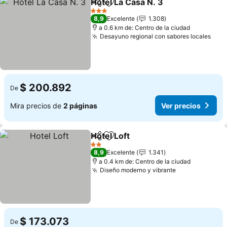
Hotel La Casa N. 3
Compartir
Agregar a favoritos
3 Estrellas
8,9
Excelente
1.308
a 0.6 km de: Centro de la ciudad
Desayuno regional con sabores locales
$ 200.892
De
Mira precios de
2 páginas
Ver precios
Hotel Loft
Compartir
Agregar a favoritos
2 Estrellas
8,9
Excelente
1.341
a 0.4 km de: Centro de la ciudad
Diseño moderno y vibrante
$ 173.073
De