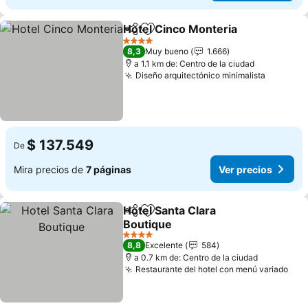
Hotel Cinco Monteria
Compartir
Agregar a favoritos
4 Estrellas
8,3
Muy bueno
1.666
a 1.1 km de: Centro de la ciudad
Diseño arquitectónico minimalista
$ 137.549
De
Mira precios de
7 páginas
Ver precios
Hotel Santa Clara
Compartir
Agregar a favoritos
Boutique
4 Estrellas
8,8
Excelente
584
a 0.7 km de: Centro de la ciudad
Restaurante del hotel con menú variado