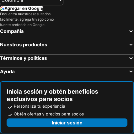
Tirano, Lombardía Hoteles
Somma Lombardo, Lombardía Hoteles
Agregar en Google
Lugano, Tessin Hoteles
Bérgamo, Lombardía Hoteles
Encuentra nuestros resultados
fácilmente: agrega trivago como
Bellagio, Lombardía Hoteles
Cardano al Campo, Lombardía Hoteles
fuente preferida en Google.
Roma, Lacio Hoteles
Florencia, Toscana Hoteles
Compañía
Venecia, Véneto Hoteles
Nápoles, Campania Hoteles
Nuestros productos
Sorrento, Campania Hoteles
Bolonia, Emilia-Romaña Hoteles
Mestre, Véneto Hoteles
Turín, Piamonte Hoteles
Términos y políticas
Ayuda
Inicia sesión y obtén beneficios
exclusivos para socios
Personaliza tu experiencia
Obtén ofertas y precios para socios
Iniciar sesión