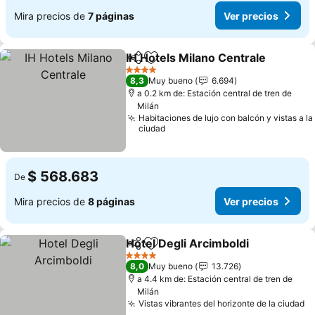
Mira precios de
7 páginas
Ver precios
IH Hotels Milano Centrale
Compartir
Agregar a favoritos
4 Estrellas
8,3
Muy bueno
6.694
a 0.2 km de: Estación central de tren de
Milán
Habitaciones de lujo con balcón y vistas a la
ciudad
$ 568.683
De
Mira precios de
8 páginas
Ver precios
Hotel Degli Arcimboldi
Compartir
Agregar a favoritos
Ver
4 Estrellas
8,0
Muy bueno
13.726
a 4.4 km de: Estación central de tren de
Milán
Vistas vibrantes del horizonte de la ciudad
Ve