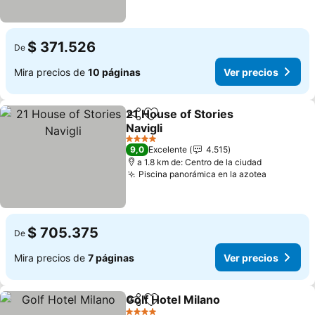
$ 371.526
De
Mira precios de
10 páginas
Ver precios
21 House of Stories
Compartir
Agregar a favoritos
Navigli
Ver precios
4 Estrellas
9,0
Excelente
4.515
a 1.8 km de: Centro de la ciudad
Piscina panorámica en la azotea
Ver prec
$ 705.375
De
Mira precios de
7 páginas
Ver precios
Golf Hotel Milano
Compartir
Agregar a favoritos
Ver preci