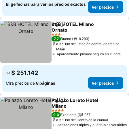
Elige fechas para ver los precios exactos
Ver precios
B&B HOTEL Milano
Compartir
Agregar a favoritos
Ornato
Ver precios
3 Estrellas
7,7
Bueno
9.293
a 3.9 km de: Estación central de tren de
Milán
Aparcamiento privado seguro en el hotel
Ver
$ 251.142
De
Mira precios de
8 páginas
Ver precios
Palazzo Loreto Hotel
Compartir
Agregar a favoritos
Milano
Ver precios
4 Estrellas
9,0
Excelente
957
a 3.2 km de: Centro de la ciudad
Habitaciones triples y cuádruples versátiles
V