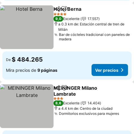
Hotel Berna
Compartir
Agregar a favoritos
Ver precios
4 Estrellas
9,0
Excelente
17.557
a 0.3 km de: Estación central de tren de
Milán
Bar de cócteles tradicional con paneles de
madera
$ 484.265
De
Mira precios de
9 páginas
Ver precios
MEININGER Milano
Compartir
Agregar a favoritos
Lambrate
Ver precios
3 Estrellas
8,6
Excelente
14.404
a 4.4 km de: Centro de la ciudad
Dormitorios exclusivos para mujeres
Ver pr