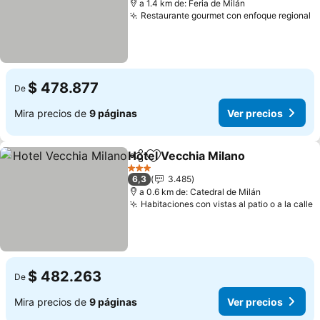
a 1.4 km de: Feria de Milán
Restaurante gourmet con enfoque regional
V
$ 478.877
De
Mira precios de
9 páginas
Ver precios
Hotel Vecchia Milano
Compartir
Agregar a favoritos
Ver p
3 Estrellas
6,3
3.485
a 0.6 km de: Catedral de Milán
Habitaciones con vistas al patio o a la calle
V
$ 482.263
De
Mira precios de
9 páginas
Ver precios