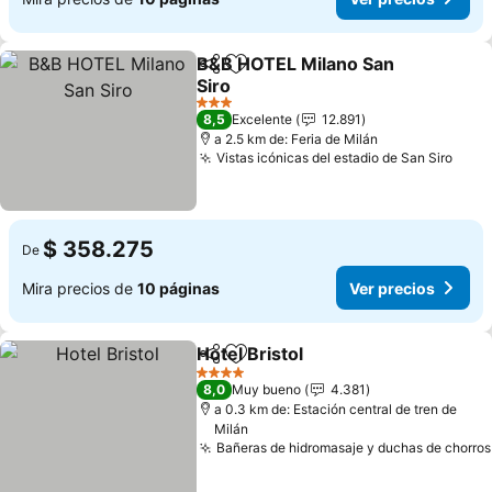
B&B HOTEL Milano San
Compartir
Agregar a favoritos
Siro
Ver precios
3 Estrellas
8,5
Excelente
12.891
a 2.5 km de: Feria de Milán
Vistas icónicas del estadio de San Siro
Ver 
$ 358.275
De
Mira precios de
10 páginas
Ver precios
Hotel Bristol
Compartir
Agregar a favoritos
Ver precios
4 Estrellas
8,0
Muy bueno
4.381
a 0.3 km de: Estación central de tren de
Milán
Bañeras de hidromasaje y duchas de chorros