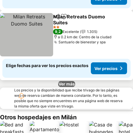
Milan Retreats Duomo
Compartir
Agregar a favoritos
Suites
Ver precios
2 Estrellas
9,2
Excelente
1.305
a 0.2 km de: Centro de la ciudad
Santuario de bienestar y spa
Ver precios
Elige fechas para ver los precios exactos
Ver precios
Ver más
Los precios y la disponibilidad que recibe trivago de las páginas
web de reserva cambian de manera constante. Por lo tanto, es
posible que no siempre encuentres en una página web de reserva
la misma oferta que viste en trivago.
Otros hospedajes en Milán