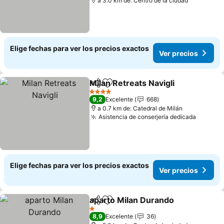
a 3.0 km de: Centro de la ciudad
Elige fechas para ver los precios exactos
Ver precios
Milan Retreats Navigli
Compartir
Agregar a favoritos
Ver 
4 Estrellas
9,2
Excelente
668
a 0.7 km de: Catedral de Milán
Asistencia de conserjería dedicada
Ver pre
Elige fechas para ver los precios exactos
Ver precios
aparto Milan Durando
Compartir
Agregar a favoritos
Ver 
1 Estrellas
8,9
Excelente
36