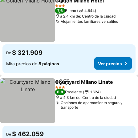
Golden Milano Hotel
Compartir
Agregar a favoritos
Ver pr
3 Estrellas
7,6
Bueno
4.644
a 2.4 km de: Centro de la ciudad
Alojamientos familiares versátiles
Ver prec
$ 321.909
De
Mira precios de
8 páginas
Ver precios
Courtyard Milano Linate
Compartir
Agregar a favoritos
Ve
3 Estrellas
8,8
Excelente
1.624
a 4.3 km de: Centro de la ciudad
Opciones de aparcamiento seguro y
transporte
$ 462.059
De