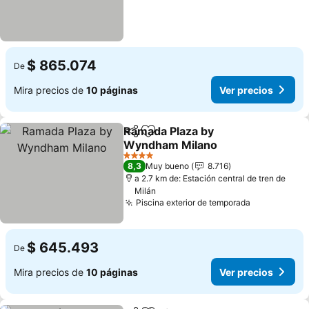
$ 865.074
De
Mira precios de
10 páginas
Ver precios
Ramada Plaza by
Compartir
Agregar a favoritos
Wyndham Milano
Ver precios
4 Estrellas
8,3
Muy bueno
8.716
a 2.7 km de: Estación central de tren de
Milán
Piscina exterior de temporada
Ver precio
$ 645.493
De
Mira precios de
10 páginas
Ver precios