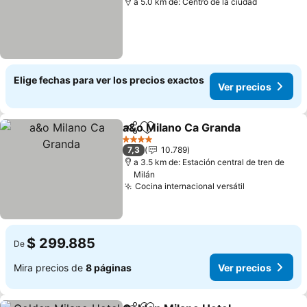
a 5.0 km de: Centro de la ciudad
Elige fechas para ver los precios exactos
Ver precios
a&o Milano Ca Granda
Compartir
Agregar a favoritos
Ver 
4 Estrellas
7,3
10.789
a 3.5 km de: Estación central de tren de
Milán
Cocina internacional versátil
Ver precios
$ 299.885
De
Mira precios de
8 páginas
Ver precios