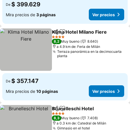
$ 399.629
De
Mira precios de
3 páginas
Ver precios
Klima Hotel Milano Fiere
Compartir
Agregar a favoritos
Ve
4 Estrellas
8,2
Muy bueno
8.640
a 4.9 km de: Feria de Milán
Terraza panorámica en la decimocuarta
planta
$ 357.147
De
Mira precios de
10 páginas
Ver precios
Brunelleschi Hotel
Compartir
Agregar a favoritos
Ver pre
4 Estrellas
8,3
Muy bueno
7.408
a 0.3 km de: Catedral de Milán
Gimnasio en el hotel
Ver precios