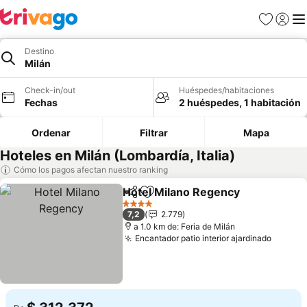
Favoritos
Iniciar 
Me
Destino
Milán
Check-in/out
Huéspedes/habitaciones
Fechas
2 huéspedes, 1 habitación
Ordenar
Filtrar
Mapa
Hoteles en Milán (Lombardía, Italia)
Cómo los pagos afectan nuestro ranking
Hotel Milano Regency
Compartir
Agregar a favoritos
Ver 
4 Estrellas
7,2
2.779
a 1.0 km de: Feria de Milán
Encantador patio interior ajardinado
Ver pr