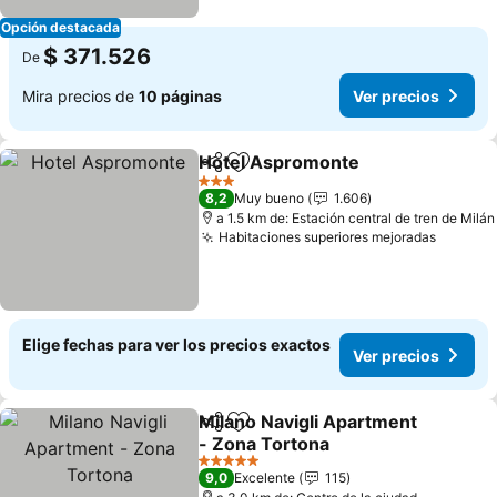
Opción destacada
$ 371.526
De
Mira precios de
10 páginas
Ver precios
Hotel Aspromonte
Compartir
Agregar a favoritos
Ver pre
3 Estrellas
8,2
Muy bueno
1.606
a 1.5 km de: Estación central de tren de Milán
Habitaciones superiores mejoradas
Ver pre
Elige fechas para ver los precios exactos
Ver precios
Milano Navigli Apartment
Compartir
Agregar a favoritos
- Zona Tortona
Ver precios
5 Estrellas
9,0
Excelente
115