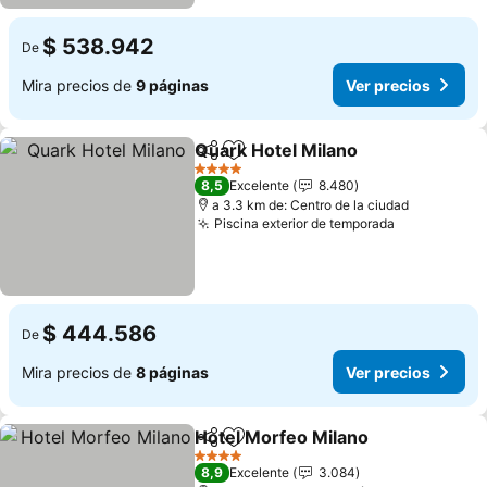
$ 538.942
De
Mira precios de
9 páginas
Ver precios
Quark Hotel Milano
Compartir
Agregar a favoritos
Ver pre
4 Estrellas
8,5
Excelente
8.480
a 3.3 km de: Centro de la ciudad
Piscina exterior de temporada
Ver precio
$ 444.586
De
Mira precios de
8 páginas
Ver precios
Hotel Morfeo Milano
Compartir
Agregar a favoritos
Ver p
4 Estrellas
8,9
Excelente
3.084