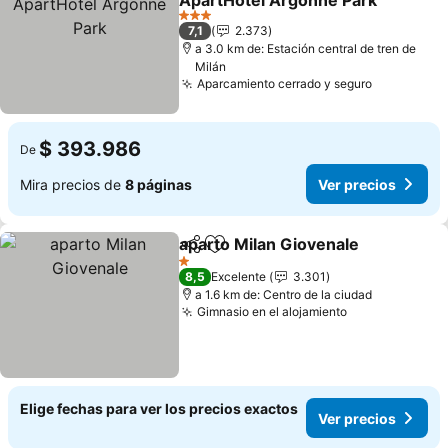
ApartHotel Argonne Park
Ver precios
3 Estrellas
7,1
2.373
a 3.0 km de: Estación central de tren de
Milán
Aparcamiento cerrado y seguro
Ver preci
$ 393.986
De
Mira precios de
8 páginas
Ver precios
aparto Milan Giovenale
Compartir
Agregar a favoritos
Ver
1 Estrellas
8,5
Excelente
3.301
a 1.6 km de: Centro de la ciudad
Gimnasio en el alojamiento
Ver precios
Elige fechas para ver los precios exactos
Ver precios