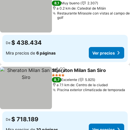
4 Estrellas
8,1
Muy bueno
2.307
a 0.2 km de: Catedral de Milán
Restaurante Mirasole con vistas al campo de
golf
$ 438.434
De
Mira precios de
6 páginas
Ver precios
Sheraton Milan San Siro
Compartir
Agregar a favoritos
Ve
4 Estrellas
8,7
Excelente
5.925
a 7.1 km de: Centro de la ciudad
Piscina exterior climatizada de temporada
Ve
$ 718.189
De
Mira precios de
10 páginas
Ver precios