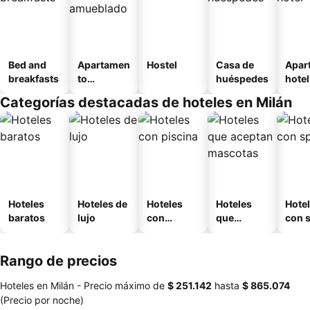
Bed and
Apartamen
Hostel
Casa de
Apar
breakfasts
to
huéspedes
hotel
amueblad
Categorías destacadas de hoteles en Milán
o
Hoteles
Hoteles de
Hoteles
Hoteles
Hote
baratos
lujo
con
que
con 
piscina
aceptan
mascotas
Rango de precios
Hoteles en Milán -
Precio máximo
de
‎$ 251.142
hasta
‎$ 865.074
(Precio por noche)