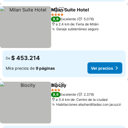
Milan Suite Hotel
Compartir
Agregar a favoritos
Ver preci
4 Estrellas
8,9
Excelente
5.076
a 2.4 km de: Feria de Milán
Garaje subterráneo seguro
Ver precios
$ 453.214
De
Mira precios de
9 páginas
Ver precios
Biocity
Compartir
Agregar a favoritos
Ver precios
3 Estrellas
8,9
Excelente
2.379
a 3.4 km de: Centro de la ciudad
Habitaciones abuhardilladas con jacuzzi
Ver