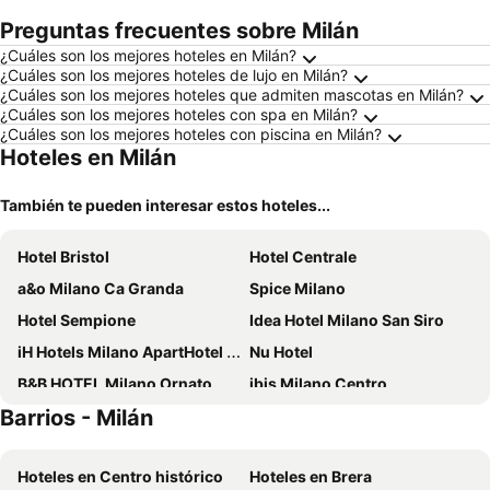
Preguntas frecuentes sobre Milán
¿Cuáles son los mejores hoteles en Milán?
¿Cuáles son los mejores hoteles de lujo en Milán?
¿Cuáles son los mejores hoteles que admiten mascotas en Milán?
¿Cuáles son los mejores hoteles con spa en Milán?
¿Cuáles son los mejores hoteles con piscina en Milán?
Hoteles en Milán
También te pueden interesar estos hoteles...
Hotel Bristol
Hotel Centrale
a&o Milano Ca Granda
Spice Milano
Hotel Sempione
Idea Hotel Milano San Siro
iH Hotels Milano ApartHotel Argonne Park
Nu Hotel
B&B HOTEL Milano Ornato
ibis Milano Centro
Barrios - Milán
Hotel Metropoli
Hotel Da Vinci Milano
B&B Hotel Milano Central Station
ibis Styles Milano Centro
Hoteles en Centro histórico
Hoteles en Brera
IH Hotels Milano Centrale
J24 Hotel Milano