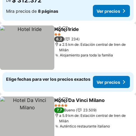
$ 312.372
De
Mira precios de
8 páginas
Ver precios
Hotel Iride
Compartir
Agregar a favoritos
Ver precios
2 Estrellas
6,2
234
a 2.5 km de: Estación central de tren de
Milán
Alojamiento para toda la familia
Ver preci
Elige fechas para ver los precios exactos
Ver precios
Hotel Da Vinci Milano
Compartir
Agregar a favoritos
Ver p
4 Estrellas
7,7
Bueno
23.509
a 5.9 km de: Estación central de tren de
Milán
Auténtico restaurante italiano
Ver precios