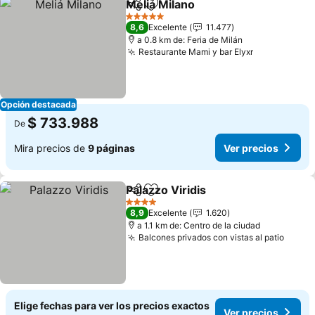
Meliá Milano
Compartir
Agregar a favoritos
Ver precios
5 Estrellas
8,6
Excelente
11.477
a 0.8 km de: Feria de Milán
Restaurante Mami y bar Elyxr
Ver precios
Opción destacada
$ 733.988
De
Mira precios de
9 páginas
Ver precios
Palazzo Viridis
Compartir
Agregar a favoritos
Ver precios
4 Estrellas
8,9
Excelente
1.620
a 1.1 km de: Centro de la ciudad
Balcones privados con vistas al patio
Ver p
Elige fechas para ver los precios exactos
Ver precios