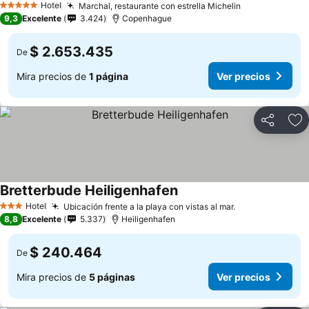
Hotel
Marchal, restaurante con estrella Michelin
5 Estrellas
9,3
Excelente
3.424
Copenhague
$ 2.653.435
De
Mira precios de
1 página
Ver precios
Compartir
Ag
Bretterbude Heiligenhafen
Hotel
Ubicación frente a la playa con vistas al mar.
3 Estrellas
8,8
Excelente
5.337
Heiligenhafen
$ 240.464
De
Mira precios de
5 páginas
Ver precios