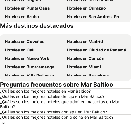
Hoteles en Punta Cana
Hoteles en Curazao
Hoteles en Aruba
Hoteles en San Andrés, Providencia and Santa Catalina
Más destinos destacados
Hoteles en República Dominicana
Hoteles en Panamá
Hoteles en Coveñas
Hoteles en Madrid
Hoteles en Cali
Hoteles en Ciudad de Panamá
Hoteles en Nueva York
Hoteles en Cancún
Hoteles en Bucaramanga
Hoteles en Miami
Hoteles en Villa De Leyva
Hoteles en Barcelona
Preguntas frecuentes sobre Mar Báltico
Hoteles en Melgar
Hoteles en París
¿Cuáles son los mejores hoteles en Mar Báltico?
Hoteles en Roma
Hoteles en Ciudad de México
¿Cuáles son los mejores hoteles de lujo en Mar Báltico?
Hoteles en Pereira
Hoteles en Orlando
¿Cuáles son los mejores hoteles que admiten mascotas en Mar
Báltico?
Hoteles en Villavicencio
Hoteles en Río de Janeiro
¿Cuáles son los mejores hoteles con spa en Mar Báltico?
¿Cuáles son los mejores hoteles con piscina en Mar Báltico?
Hoteles en Girardot
Hoteles en Cundinamarca
Hoteles en Santiago de Chile
Hoteles en Madrid