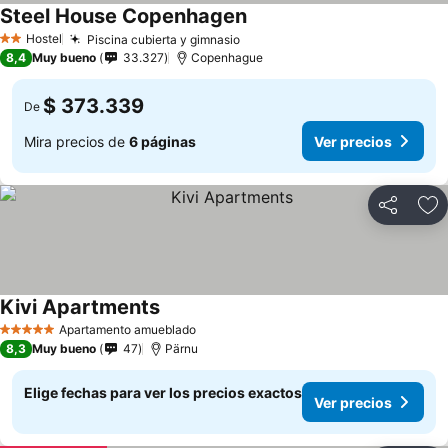
Steel House Copenhagen
Hostel
Piscina cubierta y gimnasio
2 Estrellas
8,4
Muy bueno
33.327
Copenhague
$ 373.339
De
Mira precios de
6 páginas
Ver precios
Compartir
Ag
Kivi Apartments
Apartamento amueblado
5 Estrellas
8,3
Muy bueno
47
Pärnu
Elige fechas para ver los precios exactos
Ver precios