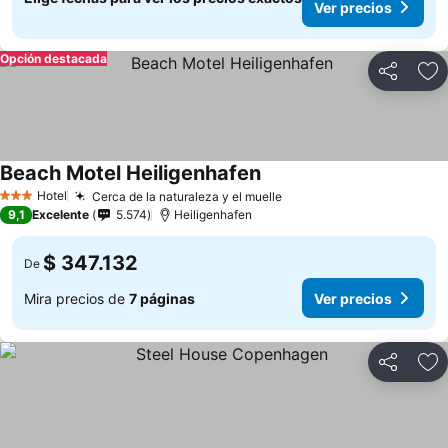
Ver precios
Opción destacada
Compartir
Ag
Beach Motel Heiligenhafen
Hotel
Cerca de la naturaleza y el muelle
3 Estrellas
9,1
Excelente
5.574
Heiligenhafen
$ 347.132
De
Mira precios de
7 páginas
Ver precios
Compartir
Ag