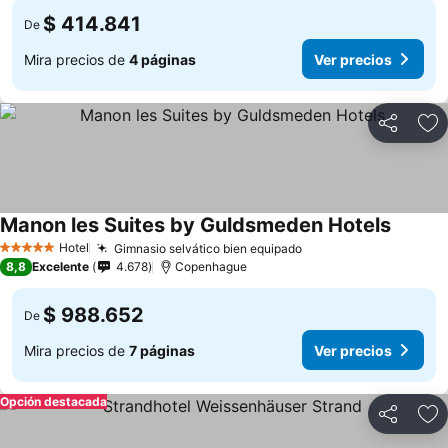
$ 414.841
De
Mira precios de
4 páginas
Ver precios
Compartir
Ag
Manon les Suites by Guldsmeden Hotels
Hotel
Gimnasio selvático bien equipado
5 Estrellas
8,8
Excelente
4.678
Copenhague
$ 988.652
De
Mira precios de
7 páginas
Ver precios
Opción destacada
Compartir
Ag