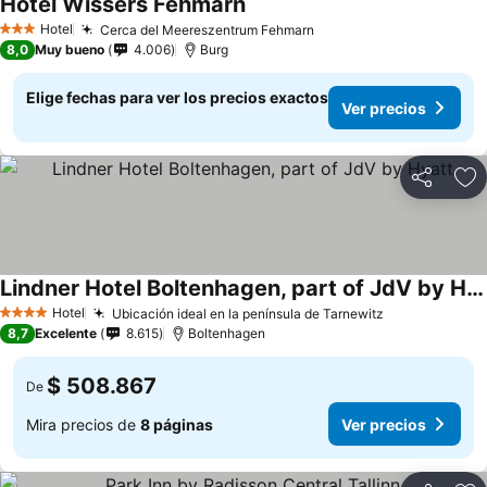
Hotel Wissers Fehmarn
Hotel
Cerca del Meereszentrum Fehmarn
3 Estrellas
8,0
Muy bueno
4.006
Burg
Elige fechas para ver los precios exactos
Ver precios
Compartir
Ag
Lindner Hotel Boltenhagen, part of JdV by Hyatt
Hotel
Ubicación ideal en la península de Tarnewitz
4 Estrellas
8,7
Excelente
8.615
Boltenhagen
$ 508.867
De
Mira precios de
8 páginas
Ver precios