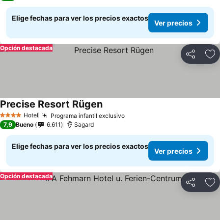
Elige fechas para ver los precios exactos
Ver precios
Opción destacada
Compartir
Ag
Precise Resort Rügen
Hotel
Programa infantil exclusivo
4 Estrellas
7,9
Bueno
6.611
Sagard
Elige fechas para ver los precios exactos
Ver precios
Opción destacada
Compartir
Ag