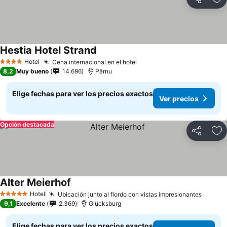
Compartir
Ag
Hestia Hotel Strand
Hotel
Cena internacional en el hotel
4 Estrellas
8,2
Muy bueno
14.696
Pärnu
Elige fechas para ver los precios exactos
Ver precios
Opción destacada
Compartir
Ag
Alter Meierhof
Hotel
Ubicación junto al fiordo con vistas impresionantes
5 Estrellas
9,1
Excelente
2.369
Glücksburg
Elige fechas para ver los precios exactos