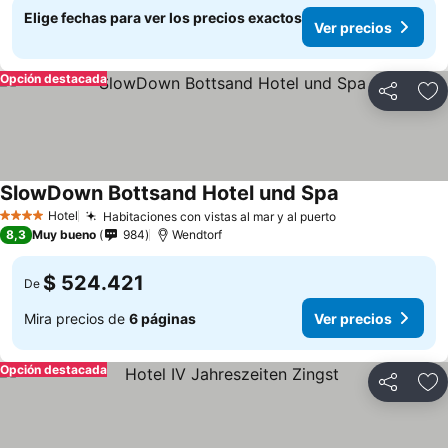
Elige fechas para ver los precios exactos
Ver precios
Opción destacada
Compartir
Ag
SlowDown Bottsand Hotel und Spa
Hotel
Habitaciones con vistas al mar y al puerto
4 Estrellas
8,3
Muy bueno
984
Wendtorf
$ 524.421
De
Mira precios de
6 páginas
Ver precios
Opción destacada
Compartir
Ag