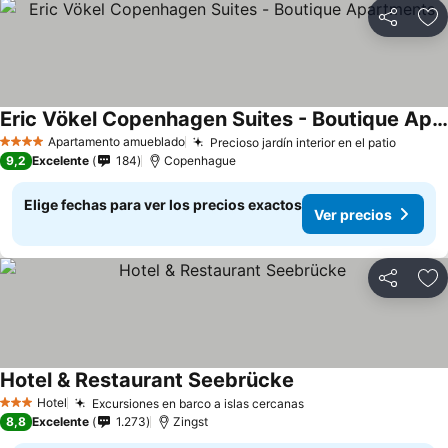
Compartir
Ag
Eric Vökel Copenhagen Suites - Boutique Apartments
Apartamento amueblado
Precioso jardín interior en el patio
4 Estrellas
9,2
Excelente
184
Copenhague
Elige fechas para ver los precios exactos
Ver precios
Compartir
Ag
Hotel & Restaurant Seebrücke
Hotel
Excursiones en barco a islas cercanas
3 Estrellas
8,8
Excelente
1.273
Zingst