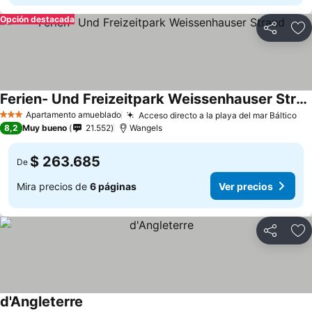
Opción destacada
Compartir
Ag
Ferien- Und Freizeitpark Weissenhauser Strand
Apartamento amueblado
Acceso directo a la playa del mar Báltico
3 Estrellas
8,2
Muy bueno
21.552
Wangels
$ 263.685
De
Mira precios de
6 páginas
Ver precios
Compartir
Ag
d'Angleterre