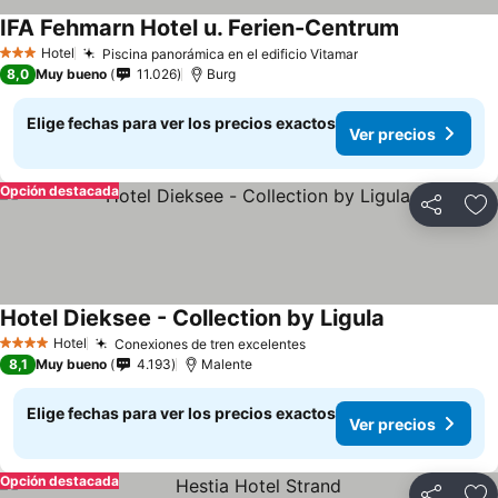
IFA Fehmarn Hotel u. Ferien-Centrum
Hotel
Piscina panorámica en el edificio Vitamar
3 Estrellas
8,0
Muy bueno
11.026
Burg
Elige fechas para ver los precios exactos
Ver precios
Opción destacada
Compartir
Ag
Hotel Dieksee - Collection by Ligula
Hotel
Conexiones de tren excelentes
4 Estrellas
8,1
Muy bueno
4.193
Malente
Elige fechas para ver los precios exactos
Ver precios
Opción destacada