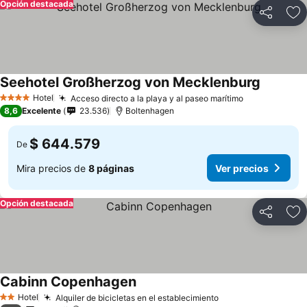
Opción destacada
Compartir
Ag
Seehotel Großherzog von Mecklenburg
Hotel
Acceso directo a la playa y al paseo marítimo
4 Estrellas
8,6
Excelente
23.536
Boltenhagen
$ 644.579
De
Mira precios de
8 páginas
Ver precios
Opción destacada
Compartir
Ag
Cabinn Copenhagen
Hotel
Alquiler de bicicletas en el establecimiento
2 Estrellas