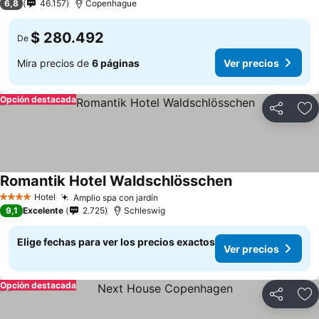
6,8
46.157
Copenhague
$ 280.492
De
Mira precios de
6 páginas
Ver precios
Opción destacada
Compartir
Ag
Romantik Hotel Waldschlösschen
Hotel
Amplio spa con jardín
4 Estrellas
9,1
Excelente
2.725
Schleswig
Elige fechas para ver los precios exactos
Ver precios
Opción destacada
Compartir
Ag