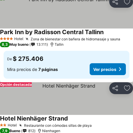
Compartir
Ag
Park Inn by Radisson Central Tallinn
Hotel
Zona de bienestar con bañera de hidromasaje y sauna
4 Estrellas
8,3
Muy bueno
13.111
Tallin
$ 275.406
De
Mira precios de
7 páginas
Ver precios
Opción destacada
Compartir
Ag
Hotel Nienhäger Strand
Hotel
Restaurante con cómodas sillas de playa
2 Estrellas
7,9
Bueno
812
Nienhagen