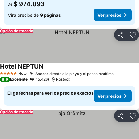
$ 974.093
De
Mira precios de
9 páginas
Ver precios
Opción destacada
Compartir
Ag
Hotel NEPTUN
Hotel
Acceso directo a la playa y al paseo marítimo
5 Estrellas
8,6
Excelente
15.426
Rostock
Elige fechas para ver los precios exactos
Ver precios
Opción destacada
Compartir
Ag