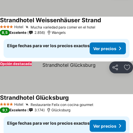
Strandhotel Weissenhäuser Strand
Hotel
Mucha variedad para comer en el hotel
4 Estrellas
8,5
Excelente
2.856
Wangels
Elige fechas para ver los precios exactos
Ver precios
Opción destacada
Compartir
Ag
Strandhotel Glücksburg
Hotel
Restaurante Felix con cocina gourmet
4 Estrellas
9,1
Excelente
3.174
Glücksburg
Elige fechas para ver los precios exactos
Ver precios