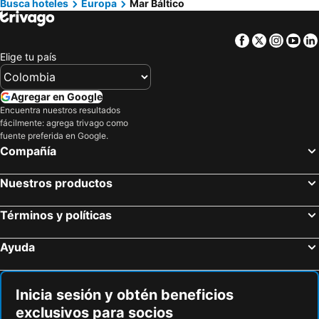
Busca hoteles
Europa
Mar Báltico
Hoteles en Los Cabos
Hoteles en Colombia
Hoteles en Isla Margarita
Hoteles en Riviera Maya
Facebook
Twitter
Insta
Yo
Hoteles en Risaralda
Hoteles en EE. UU.
Elige tu país
Hoteles en Quindío
Hoteles en Argentina
Hoteles en Jamaica
Hoteles en Amazonas
Agregar en Google
Encuentra nuestros resultados
Hoteles en Bahamas
Hoteles en España
fácilmente: agrega trivago como
Hoteles en Florida
Hoteles en Eje Cafetero
fuente preferida en Google.
Compañía
Hoteles en Portugal
Nuestros productos
Términos y políticas
Ayuda
Inicia sesión y obtén beneficios
exclusivos para socios