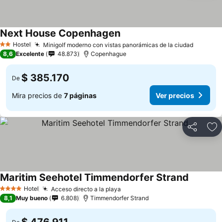
Next House Copenhagen
Hostel
Minigolf moderno con vistas panorámicas de la ciudad
2 Estrellas
8,6
Excelente
48.873
Copenhague
$ 385.170
De
Mira precios de
7 páginas
Ver precios
Compartir
Ag
Maritim Seehotel Timmendorfer Strand
Hotel
Acceso directo a la playa
4 Estrellas
8,1
Muy bueno
6.808
Timmendorfer Strand