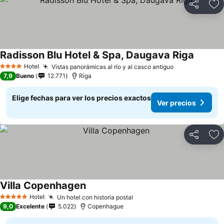
Compartir
Ag
Radisson Blu Hotel & Spa, Daugava Riga
Hotel
Vistas panorámicas al río y al casco antiguo
4 Estrellas
7,9
Bueno
12.771
Riga
Elige fechas para ver los precios exactos
Ver precios
Compartir
Ag
Villa Copenhagen
Hotel
Un hotel con historia postal
5 Estrellas
9,0
Excelente
5.022
Copenhague