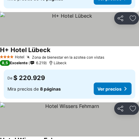
Compartir
Ag
H+ Hotel Lübeck
Hotel
Zona de bienestar en la azotea con vistas
4 Estrellas
8,5
Excelente
6.219
Lübeck
$ 220.929
De
Mira precios de
8 páginas
Ver precios
Compartir
Ag