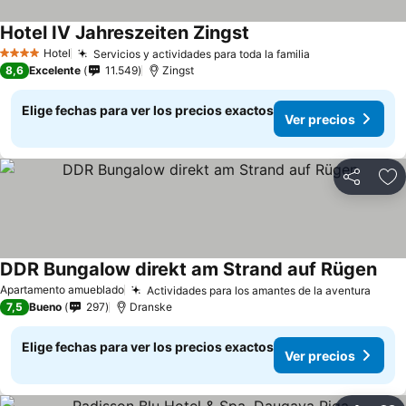
Hotel IV Jahreszeiten Zingst
Hotel
Servicios y actividades para toda la familia
4 Estrellas
8,6
Excelente
11.549
Zingst
Elige fechas para ver los precios exactos
Ver precios
Compartir
Ag
DDR Bungalow direkt am Strand auf Rügen
Apartamento amueblado
Actividades para los amantes de la aventura
7,5
Bueno
297
Dranske
Elige fechas para ver los precios exactos
Ver precios