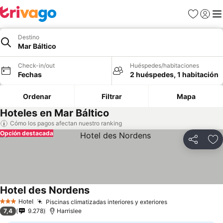
Favoritos
Iniciar 
Me
Destino
Mar Báltico
Check-in/out
Huéspedes/habitaciones
Fechas
2 huéspedes, 1 habitación
Ordenar
Filtrar
Mapa
Hoteles en Mar Báltico
Cómo los pagos afectan nuestro ranking
Opción destacada
Compartir
Ag
Hotel des Nordens
Hotel
Piscinas climatizadas interiores y exteriores
3 Estrellas
7,4
9.278
Harrislee