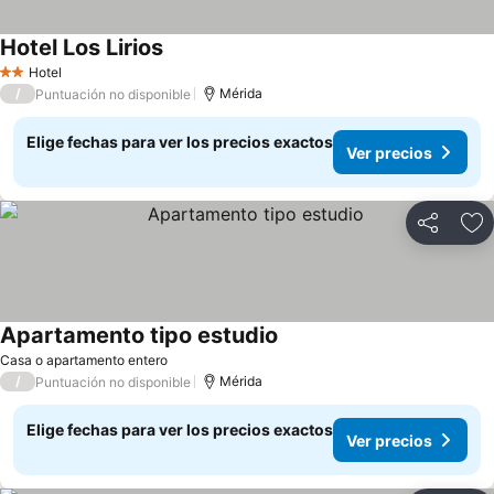
Hotel Los Lirios
Hotel
2 Estrellas
/
Mérida
Puntuación no disponible
Elige fechas para ver los precios exactos
Ver precios
Compartir
Ag
Apartamento tipo estudio
Casa o apartamento entero
/
Mérida
Puntuación no disponible
Elige fechas para ver los precios exactos
Ver precios