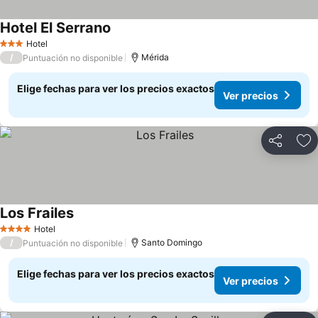
Hotel El Serrano
Hotel
3 Estrellas
/
Mérida
Puntuación no disponible
Elige fechas para ver los precios exactos
Ver precios
Compartir
Ag
Los Frailes
Hotel
4 Estrellas
/
Santo Domingo
Puntuación no disponible
Elige fechas para ver los precios exactos
Ver precios