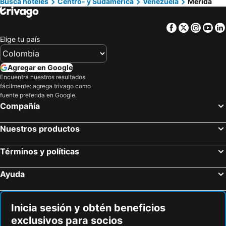
Busca hoteles
Centro- y Sudamérica
Venezuela
Mérida
Hoteles en Los Cabos
Hoteles en Colombia
Facebook
Twitter
Insta
Yo
Hoteles en Isla Margarita
Hoteles en Riviera Maya
Elige tu país
Hoteles en Risaralda
Hoteles en EE. UU.
Hoteles en Quindío
Hoteles en Argentina
Agregar en Google
Hoteles en Jamaica
Hoteles en Amazonas
Encuentra nuestros resultados
fácilmente: agrega trivago como
Hoteles en Bahamas
Hoteles en España
fuente preferida en Google.
Hoteles en Florida
Hoteles en Eje Cafetero
Compañía
Hoteles en Portugal
Nuestros productos
Términos y políticas
Ayuda
Inicia sesión y obtén beneficios
exclusivos para socios