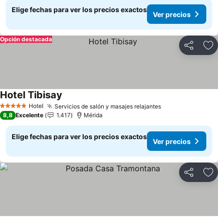
Elige fechas para ver los precios exactos
Ver precios
Opción destacada
Compartir
Ag
Hotel Tibisay
Hotel
Servicios de salón y masajes relajantes
5 Estrellas
8,8
Excelente
1.417
Mérida
Elige fechas para ver los precios exactos
Ver precios
Compartir
Ag