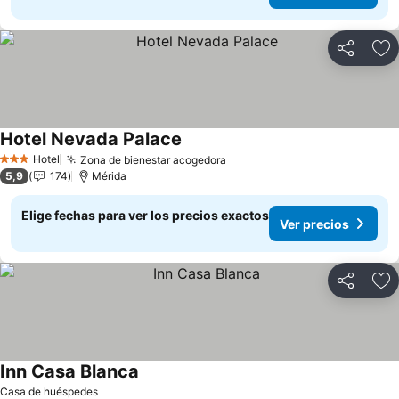
Compartir
Ag
Hotel Nevada Palace
Hotel
Zona de bienestar acogedora
3 Estrellas
5,9
174
Mérida
Elige fechas para ver los precios exactos
Ver precios
Compartir
Ag
Inn Casa Blanca
Casa de huéspedes