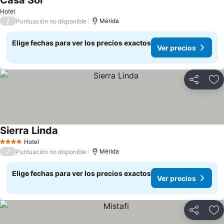
Casa Sol
Hotel
/
Mérida
Puntuación no disponible
Elige fechas para ver los precios exactos
Ver precios
Compartir
Ag
Sierra Linda
Hotel
4 Estrellas
/
Mérida
Puntuación no disponible
Elige fechas para ver los precios exactos
Ver precios
Compartir
Ag