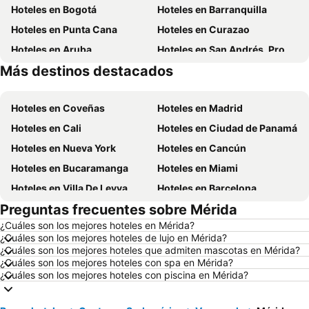
Hoteles en Bogotá
Hoteles en Barranquilla
Hoteles en Punta Cana
Hoteles en Curazao
Hoteles en Aruba
Hoteles en San Andrés, Providencia and Santa Catalina
Más destinos destacados
Hoteles en Cundinamarca
Hoteles en República Dominicana
Hoteles en Coveñas
Hoteles en Madrid
Hoteles en Cali
Hoteles en Ciudad de Panamá
Hoteles en Nueva York
Hoteles en Cancún
Hoteles en Bucaramanga
Hoteles en Miami
Hoteles en Villa De Leyva
Hoteles en Barcelona
Preguntas frecuentes sobre Mérida
Hoteles en Melgar
Hoteles en París
¿Cuáles son los mejores hoteles en Mérida?
Hoteles en Roma
Hoteles en Ciudad de México
¿Cuáles son los mejores hoteles de lujo en Mérida?
Hoteles en Pereira
Hoteles en Orlando
¿Cuáles son los mejores hoteles que admiten mascotas en Mérida?
¿Cuáles son los mejores hoteles con spa en Mérida?
Hoteles en Villavicencio
Hoteles en Río de Janeiro
¿Cuáles son los mejores hoteles con piscina en Mérida?
Hoteles en Girardot
Hoteles en Panamá
Hoteles en Santiago de Chile
Hoteles en Madrid