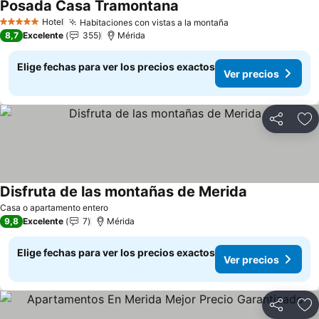
Posada Casa Tramontana
Hotel
Habitaciones con vistas a la montaña
5 Estrellas
8,7
Excelente
355
Mérida
Elige fechas para ver los precios exactos
Ver precios
Compartir
Ag
Disfruta de las montañas de Merida
Casa o apartamento entero
9,8
Excelente
7
Mérida
Elige fechas para ver los precios exactos
Ver precios
Compartir
Ag