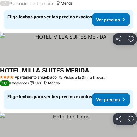
/
Mérida
Puntuación no disponible
Elige fechas para ver los precios exactos
Ver precios
Compartir
Ag
HOTEL MILLA SUITES MERIDA
Apartamento amueblado
Vistas a la Sierra Nevada
4 Estrellas
9,1
Excelente
92
Mérida
Elige fechas para ver los precios exactos
Ver precios
Compartir
Ag