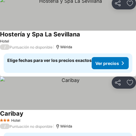
Compartir
Ag
Hostería y Spa La Sevillana
Hotel
/
Mérida
Puntuación no disponible
Elige fechas para ver los precios exactos
Ver precios
Compartir
Ag
Caribay
Hotel
3 Estrellas
/
Mérida
Puntuación no disponible