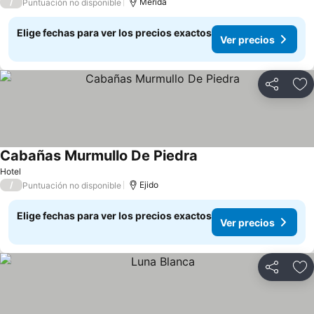
/
Mérida
Puntuación no disponible
Elige fechas para ver los precios exactos
Ver precios
Compartir
Ag
Cabañas Murmullo De Piedra
Hotel
/
Ejido
Puntuación no disponible
Elige fechas para ver los precios exactos
Ver precios
Compartir
Ag