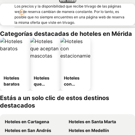
Los precios y la disponibilidad que recibe trivago de las páginas
web de reserva cambian de manera constante. Por lo tanto, es
posible que no siempre encuentres en una página web de reserva
la misma oferta que viste en trivago.
Categorías destacadas de hoteles en Mérida
Hoteles
Hoteles
Hoteles
baratos
que
con
aceptan
estaciona
mascotas
miento
Estás a un solo clic de estos destinos
destacados
Hoteles en Cartagena
Hoteles en Santa Marta
Hoteles en San Andrés
Hoteles en Medellín