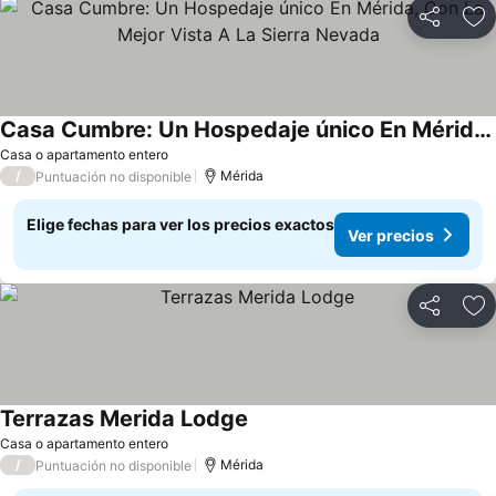
Compartir
Ag
Casa Cumbre: Un Hospedaje único En Mérida, Con La Mejor Vista A La Sierra Nevada
Casa o apartamento entero
/
Mérida
Puntuación no disponible
Elige fechas para ver los precios exactos
Ver precios
Compartir
Ag
Terrazas Merida Lodge
Casa o apartamento entero
/
Mérida
Puntuación no disponible