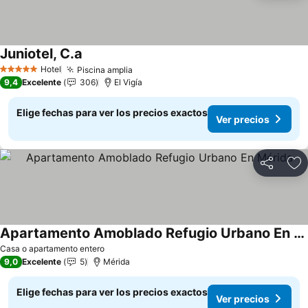
Juniotel, C.a
Hotel
Piscina amplia
5 Estrellas
9,4
Excelente
306
El Vigía
Elige fechas para ver los precios exactos
Ver precios
Compartir
Ag
Apartamento Amoblado Refugio Urbano En Mérida
Casa o apartamento entero
9,0
Excelente
5
Mérida
Elige fechas para ver los precios exactos
Ver precios