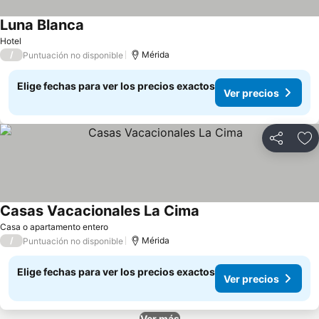
Luna Blanca
Hotel
/
Mérida
Puntuación no disponible
Elige fechas para ver los precios exactos
Ver precios
Compartir
Ag
Casas Vacacionales La Cima
Casa o apartamento entero
/
Mérida
Puntuación no disponible
Elige fechas para ver los precios exactos
Ver precios
Ver más