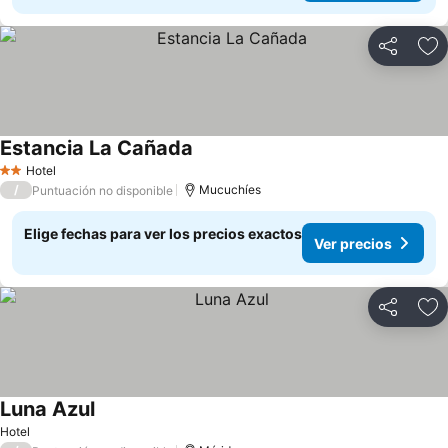
Compartir
Ag
Estancia La Cañada
Hotel
2 Estrellas
/
Mucuchíes
Puntuación no disponible
Elige fechas para ver los precios exactos
Ver precios
Compartir
Ag
Luna Azul
Hotel