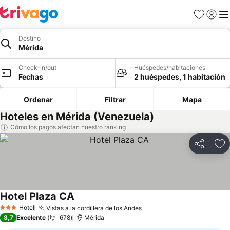
Favoritos
Iniciar 
Me
Destino
Mérida
Check-in/out
Huéspedes/habitaciones
Fechas
2 huéspedes, 1 habitación
Ordenar
Filtrar
Mapa
Hoteles en Mérida (Venezuela)
Cómo los pagos afectan nuestro ranking
Compartir
Ag
Hotel Plaza CA
Hotel
Vistas a la cordillera de los Andes
3 Estrellas
8,7
Excelente
678
Mérida