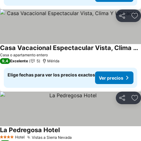
Compartir
Ag
Casa Vacacional Espectacular Vista, Clima Y Ubicacion
Casa o apartamento entero
9,4
Excelente
5
Mérida
Elige fechas para ver los precios exactos
Ver precios
Compartir
Ag
La Pedregosa Hotel
Hotel
Vistas a Sierra Nevada
4 Estrellas