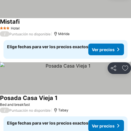
Mistafi
Hotel
3 Estrellas
/
Mérida
Puntuación no disponible
Elige fechas para ver los precios exactos
Ver precios
Compartir
Ag
Posada Casa Vieja 1
Bed and breakfast
/
Tabay
Puntuación no disponible
Elige fechas para ver los precios exactos
Ver precios