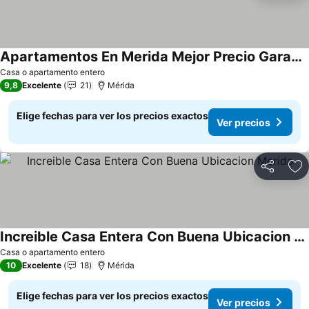
Apartamentos En Merida Mejor Precio Garantizado
Casa o apartamento entero
9,8
Excelente
21
Mérida
Elige fechas para ver los precios exactos
Ver precios
Compartir
Ag
Increible Casa Entera Con Buena Ubicacion Merida
Casa o apartamento entero
10
Excelente
18
Mérida
Elige fechas para ver los precios exactos
Ver precios