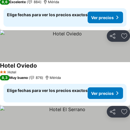
8,6
Excelente
884
Mérida
Elige fechas para ver los precios exactos
Ver precios
Compartir
Ag
Hotel Oviedo
Hotel
2 Estrellas
8,3
Muy bueno
876
Mérida
Elige fechas para ver los precios exactos
Ver precios
Compartir
Ag