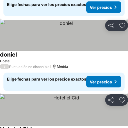
Elige fechas para ver los precios exactos
Ver precios
Compartir
Ag
doniel
Hostel
/
Mérida
Puntuación no disponible
Elige fechas para ver los precios exactos
Ver precios
Compartir
Ag