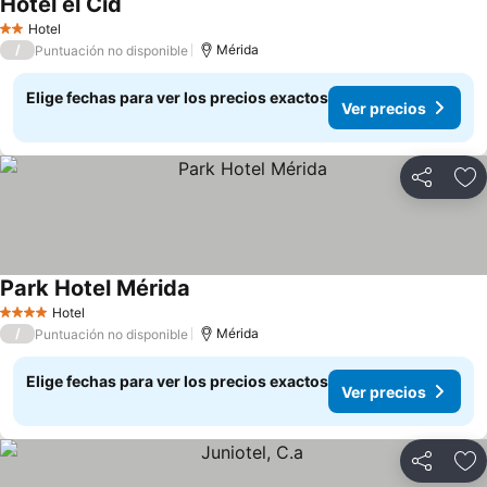
Hotel el Cid
Hotel
2 Estrellas
/
Mérida
Puntuación no disponible
Elige fechas para ver los precios exactos
Ver precios
Compartir
Ag
Park Hotel Mérida
Hotel
4 Estrellas
/
Mérida
Puntuación no disponible
Elige fechas para ver los precios exactos
Ver precios
Compartir
Ag