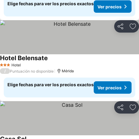
Elige fechas para ver los precios exactos
Ver precios
Compartir
Ag
Hotel Belensate
Hotel
3 Estrellas
/
Mérida
Puntuación no disponible
Elige fechas para ver los precios exactos
Ver precios
Compartir
Ag