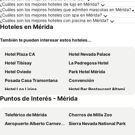
¿Cuáles son los mejores hoteles de lujo en Mérida?
¿Cuáles son los mejores hoteles que admiten mascotas en Mérida?
¿Cuáles son los mejores hoteles con spa en Mérida?
¿Cuáles son los mejores hoteles con piscina en Mérida?
Hoteles en Mérida
También te pueden interesar estos hoteles...
Hotel Plaza CA
Hotel Nevada Palace
Hotel Tibisay
La Pedregosa Hotel
Hotel Oviedo
Park Hotel Mérida
Posada Casa Tramontana
Convención
Hotel Los Lirios
Hotel Bar Restaurant Altamira CA
Puntos de Interés - Mérida
Hotel el Cid
Estancia La Cañada
Hotel Belensate
Mistafi
Teleférico de Mérida
Chorros de Milla Zoo
Luna Blanca
Aeropuerto Alberto Carnevalli
Sierra Nevada National Park