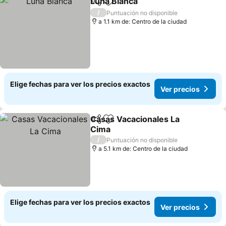
Luna Blanca
Compartir
Agregar a favoritos
Ver precios
/
Puntuación no disponible
a 1.1 km de: Centro de la ciudad
Elige fechas para ver los precios exactos
Ver precios
Casas Vacacionales La
Compartir
Agregar a favoritos
Cima
Ver precios
/
Puntuación no disponible
a 5.1 km de: Centro de la ciudad
Elige fechas para ver los precios exactos
Ver precios