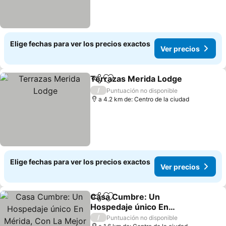
Elige fechas para ver los precios exactos
Ver precios
Terrazas Merida Lodge
Compartir
Agregar a favoritos
Ver
/
Puntuación no disponible
a 4.2 km de: Centro de la ciudad
Elige fechas para ver los precios exactos
Ver precios
Casa Cumbre: Un
Compartir
Agregar a favoritos
Hospedaje único En
Mérida, Con La Mejor
Ver precios
/
Puntuación no disponible