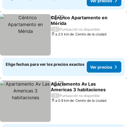
Ver precios
Céntrico Apartamento en
Compartir
Agregar a favoritos
Mérida
Ver precios
/
Puntuación no disponible
a 2.0 km de: Centro de la ciudad
Elige fechas para ver los precios exactos
Ver precios
Apartamento Av Las
Compartir
Agregar a favoritos
Americas 3 habitaciones
Ver precios
/
Puntuación no disponible
a 0.9 km de: Centro de la ciudad