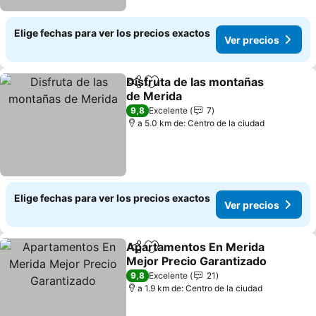
Elige fechas para ver los precios exactos
Ver precios
Disfruta de las montañas
Compartir
Agregar a favoritos
de Merida
Ver precios
9,8
Excelente
7
a 5.0 km de: Centro de la ciudad
Elige fechas para ver los precios exactos
Ver precios
Apartamentos En Merida
Compartir
Agregar a favoritos
Mejor Precio Garantizado
Ver precios
9,8
Excelente
21
a 1.9 km de: Centro de la ciudad