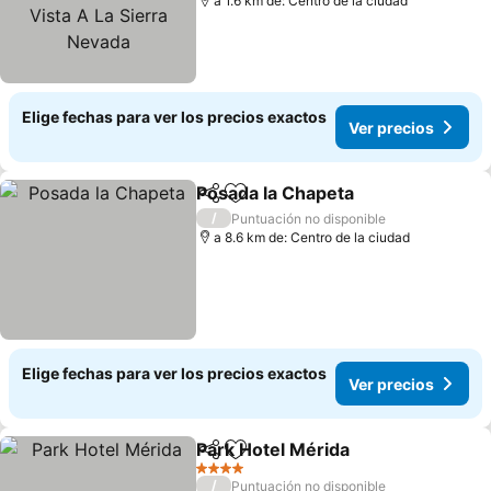
Vista A La Sierra Nevada
a 1.6 km de: Centro de la ciudad
Elige fechas para ver los precios exactos
Ver precios
Posada la Chapeta
Compartir
Agregar a favoritos
Ver pre
/
Puntuación no disponible
a 8.6 km de: Centro de la ciudad
Elige fechas para ver los precios exactos
Ver precios
Park Hotel Mérida
Compartir
Agregar a favoritos
Ver prec
4 Estrellas
/
Puntuación no disponible