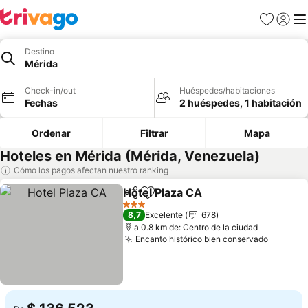
Favoritos
Iniciar 
Me
Destino
Mérida
Check-in/out
Huéspedes/habitaciones
Fechas
2 huéspedes, 1 habitación
Ordenar
Filtrar
Mapa
Hoteles en Mérida (Mérida, Venezuela)
Cómo los pagos afectan nuestro ranking
Hotel Plaza CA
Compartir
Agregar a favoritos
Ver precios
3 Estrellas
8,7
Excelente
678
a 0.8 km de: Centro de la ciudad
Encanto histórico bien conservado
Ver pre