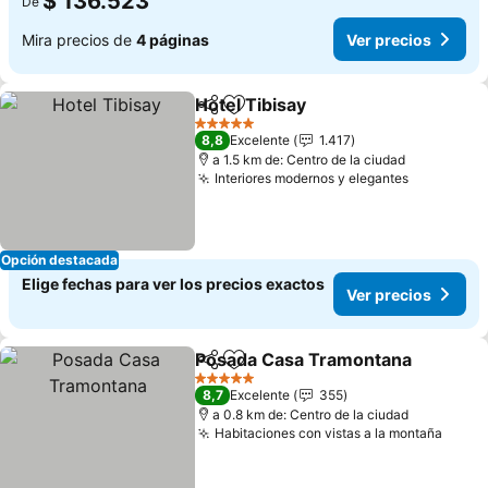
$ 136.523
De
Mira precios de
4 páginas
Ver precios
Hotel Tibisay
Compartir
Agregar a favoritos
Ver precios
5 Estrellas
8,8
Excelente
1.417
a 1.5 km de: Centro de la ciudad
Interiores modernos y elegantes
Ver preci
Opción destacada
Elige fechas para ver los precios exactos
Ver precios
Posada Casa Tramontana
Compartir
Agregar a favoritos
5 Estrellas
8,7
Excelente
355
a 0.8 km de: Centro de la ciudad
Habitaciones con vistas a la montaña
Ver p