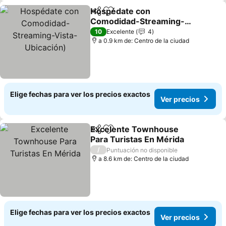
Hospédate con
Compartir
Agregar a favoritos
Comodidad-Streaming-
Vista-Ubicación)
Ver precios
10
Excelente
4
a 0.9 km de: Centro de la ciudad
Elige fechas para ver los precios exactos
Ver precios
Excelente Townhouse
Compartir
Agregar a favoritos
Para Turistas En Mérida
Ver precios
/
Puntuación no disponible
a 8.6 km de: Centro de la ciudad
Elige fechas para ver los precios exactos
Ver precios