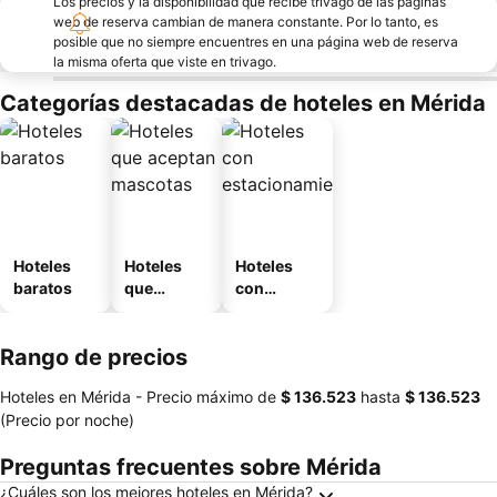
Los precios y la disponibilidad que recibe trivago de las páginas
web de reserva cambian de manera constante. Por lo tanto, es
posible que no siempre encuentres en una página web de reserva
la misma oferta que viste en trivago.
Categorías destacadas de hoteles en Mérida
Hoteles
Hoteles
Hoteles
baratos
que
con
aceptan
estaciona
mascotas
miento
Rango de precios
Hoteles en Mérida -
Precio máximo
de
‎$ 136.523
hasta
‎$ 136.523
(Precio por noche)
Preguntas frecuentes sobre Mérida
¿Cuáles son los mejores hoteles en Mérida?