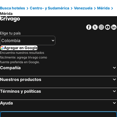
Catia La Mar, Vargas Hoteles
Playa el Agua, Nueva Esparta Hoteles
Busca hoteles
Centro- y Sudamérica
Venezuela
Mérida
Tucacas, Falcón Hoteles
Pedro González, Nueva Esparta Hoteles
Mérida
Maracaibo, Zulia Hoteles
Facebook
Twitter
Insta
Yo
Elige tu país
Agregar en Google
Encuentra nuestros resultados
fácilmente: agrega trivago como
fuente preferida en Google.
Compañía
Nuestros productos
Términos y políticas
Ayuda