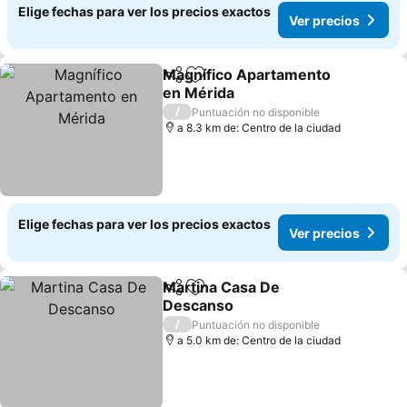
Elige fechas para ver los precios exactos
Ver precios
Magnífico Apartamento
Compartir
Agregar a favoritos
en Mérida
Ver precios
/
Puntuación no disponible
a 8.3 km de: Centro de la ciudad
Elige fechas para ver los precios exactos
Ver precios
Martina Casa De
Compartir
Agregar a favoritos
Descanso
Ver precios
/
Puntuación no disponible
a 5.0 km de: Centro de la ciudad