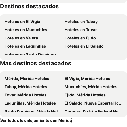
Destinos destacados
Hoteles en El Vigía
Hoteles en Tabay
Hoteles en Mucuchíes
Hoteles en Tovar
Hoteles en Valera
Hoteles en Ejido
Hoteles en Lagunillas
Hoteles en El Salado
Hoteles en Santo Domingo
Más destinos destacados
Mérida, Mérida Hoteles
El Vigía, Mérida Hoteles
Tabay, Mérida Hoteles
Mucuchíes, Mérida Hoteles
Tovar, Mérida Hoteles
Ejido, Mérida Hoteles
Lagunillas, Mérida Hoteles
El Salado, Nueva Esparta Hoteles
Santo Domingo, Mérida Hoteles
Caracas, Distrito Federal Hoteles
Porlamar, Nueva Esparta Hoteles
Puerto la Cruz, Anzoátegui Hoteles
Ver todos los alojamientos en Mérida