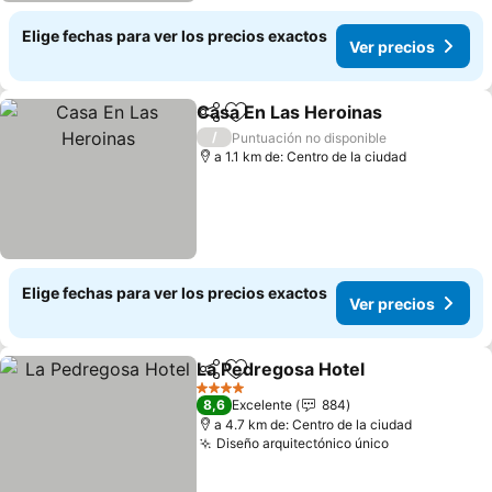
Elige fechas para ver los precios exactos
Ver precios
Casa En Las Heroinas
Compartir
Agregar a favoritos
Ver 
/
Puntuación no disponible
a 1.1 km de: Centro de la ciudad
Elige fechas para ver los precios exactos
Ver precios
La Pedregosa Hotel
Compartir
Agregar a favoritos
Ver pr
4 Estrellas
8,6
Excelente
884
a 4.7 km de: Centro de la ciudad
Diseño arquitectónico único
Ver precios