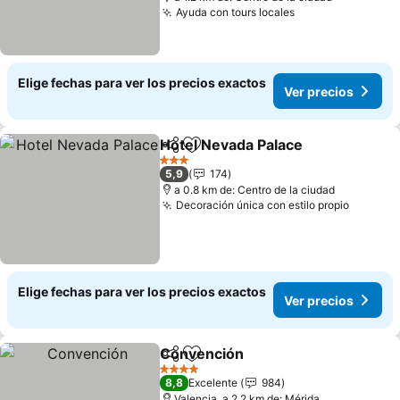
Ayuda con tours locales
Ver precios
Elige fechas para ver los precios exactos
Ver precios
Hotel Nevada Palace
Compartir
Agregar a favoritos
Ver p
3 Estrellas
5,9
174
a 0.8 km de: Centro de la ciudad
Decoración única con estilo propio
Ver pre
Elige fechas para ver los precios exactos
Ver precios
Convención
Compartir
Agregar a favoritos
Ver precios
4 Estrellas
8,8
Excelente
984
Valencia, a 2.2 km de: Mérida