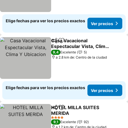
Elige fechas para ver los precios exactos
Ver precios
Casa Vacacional
Compartir
Agregar a favoritos
Espectacular Vista, Clima
Y Ubicacion
Ver precios
9,4
Excelente
5
a 2.8 km de: Centro de la ciudad
Elige fechas para ver los precios exactos
Ver precios
HOTEL MILLA SUITES
Compartir
Agregar a favoritos
MERIDA
Ver precios
4 Estrellas
9,1
Excelente
92
a 1.2 km de: Centro de la ciudad