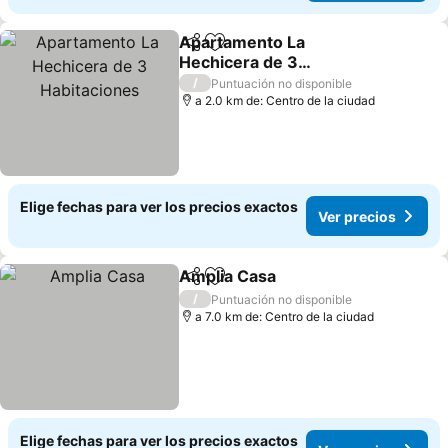
Apartamento La
Compartir
Agregar a favoritos
Hechicera de 3
Habitaciones
Ver precios
/
Puntuación no disponible
a 2.0 km de: Centro de la ciudad
Elige fechas para ver los precios exactos
Ver precios
Amplia Casa
Compartir
Agregar a favoritos
Ver precios
/
Puntuación no disponible
a 7.0 km de: Centro de la ciudad
Elige fechas para ver los precios exactos