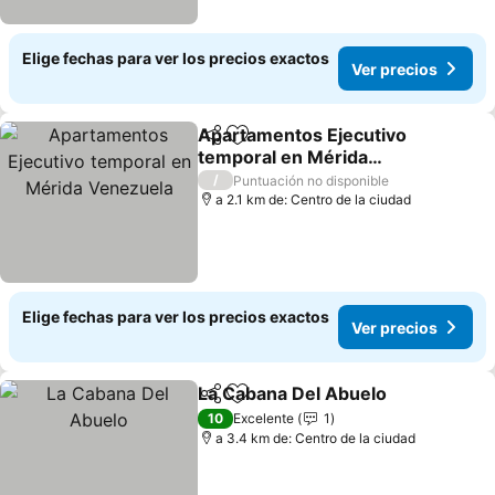
Elige fechas para ver los precios exactos
Ver precios
Apartamentos Ejecutivo
Compartir
Agregar a favoritos
temporal en Mérida
Venezuela
Ver precios
/
Puntuación no disponible
a 2.1 km de: Centro de la ciudad
Elige fechas para ver los precios exactos
Ver precios
La Cabana Del Abuelo
Compartir
Agregar a favoritos
Ver 
10
Excelente
1
a 3.4 km de: Centro de la ciudad