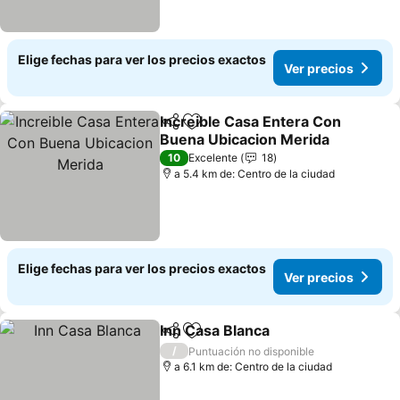
Elige fechas para ver los precios exactos
Ver precios
Increible Casa Entera Con
Compartir
Agregar a favoritos
Buena Ubicacion Merida
Ver precios
10
Excelente
18
a 5.4 km de: Centro de la ciudad
Elige fechas para ver los precios exactos
Ver precios
Inn Casa Blanca
Compartir
Agregar a favoritos
Ver precio
/
Puntuación no disponible
a 6.1 km de: Centro de la ciudad