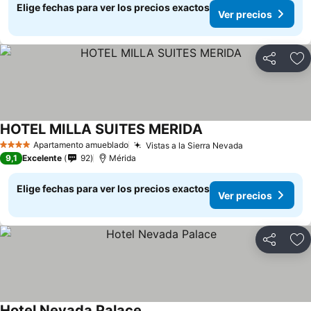
Elige fechas para ver los precios exactos
Ver precios
Compartir
Ag
HOTEL MILLA SUITES MERIDA
Ver precios
Apartamento amueblado
Vistas a la Sierra Nevada
Ver precios
4 Estrellas
9,1
Excelente
92
Mérida
Elige fechas para ver los precios exactos
Ver precios
Compartir
Ag
Hotel Nevada Palace