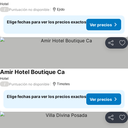
Ver precios
Hotel
/
Ejido
Puntuación no disponible
Elige fechas para ver los precios exactos
Ver precios
Compartir
Ag
Amir Hotel Boutique Ca
Ver precios
Hotel
/
Timotes
Puntuación no disponible
Elige fechas para ver los precios exactos
Ver precios
Compartir
Ag