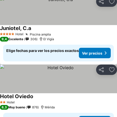
Compartir
Ag
Juniotel, C.a
Ver precios
Hotel
Piscina amplia
Ver precios
5 Estrellas
9,4
Excelente
306
El Vigía
Elige fechas para ver los precios exactos
Ver precios
Compartir
Ag
Hotel Oviedo
Ver precios
Hotel
2 Estrellas
8,3
Muy bueno
876
Mérida