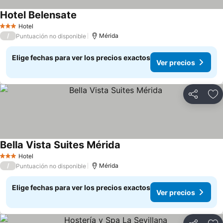
Hotel Belensate
Ver precios
Hotel
3 Estrellas
/
Mérida
Puntuación no disponible
Elige fechas para ver los precios exactos
Ver precios
Compartir
Ag
Bella Vista Suites Mérida
Ver precios
Hotel
3 Estrellas
/
Mérida
Puntuación no disponible
Elige fechas para ver los precios exactos
Ver precios