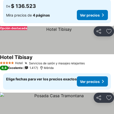
$ 136.523
De
Mira precios de
4 páginas
Ver precios
Opción destacada
Compartir
Ag
Hotel Tibisay
Ver precios
Hotel
Servicios de salón y masajes relajantes
Ver precios
5 Estrellas
8,8
Excelente
1.417
Mérida
Elige fechas para ver los precios exactos
Ver precios
Compartir
Ag