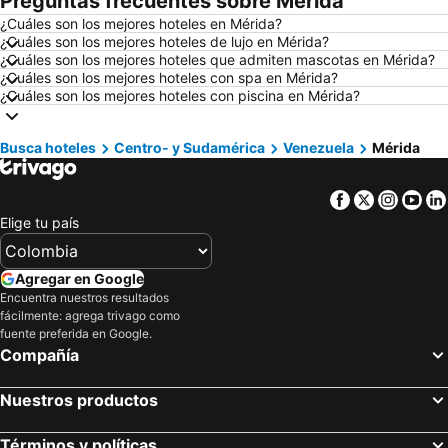
Preguntas frecuentes sobre Mérida
¿Cuáles son los mejores hoteles en Mérida?
Hoteles en Ciudad de México
Hoteles en Villavicencio
¿Cuáles son los mejores hoteles de lujo en Mérida?
Hoteles en Roma
Hoteles en Orlando
¿Cuáles son los mejores hoteles que admiten mascotas en Mérida?
¿Cuáles son los mejores hoteles con spa en Mérida?
Hoteles en Villeta
Hoteles en Girardot
¿Cuáles son los mejores hoteles con piscina en Mérida?
Hoteles en Pereira
Hoteles en República Dominicana
Hoteles en Santiago de Chile
Hoteles en Madrid
Busca hoteles
Centro- y Sudamérica
Venezuela
Mérida
Hoteles en Jamaica
Hoteles en Colombia
Facebook
Twitter
Insta
Yo
Hoteles en Eje Cafetero
Hoteles en La Guajira
Elige tu país
Hoteles en Islandia
Hoteles en Quindío
Hoteles en Risaralda
Hoteles en Isla Margarita
Agregar en Google
Hoteles en Fuerteventura
Hoteles en Chamonix Mont-Blanc
Encuentra nuestros resultados
fácilmente: agrega trivago como
Hoteles en Boyacá
Hoteles en Capadocia
fuente preferida en Google.
Hoteles en Amazonas
Hoteles en Los Cabos
Compañía
Nuestros productos
Términos y políticas