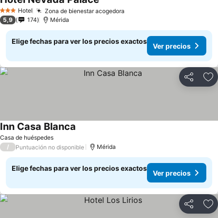
Ver precios
Hotel
Zona de bienestar acogedora
Ver precios
3 Estrellas
5,9
174
Mérida
Elige fechas para ver los precios exactos
Ver precios
Compartir
Ag
Inn Casa Blanca
Ver precios
Casa de huéspedes
/
Mérida
Puntuación no disponible
Elige fechas para ver los precios exactos
Ver precios
Compartir
Ag