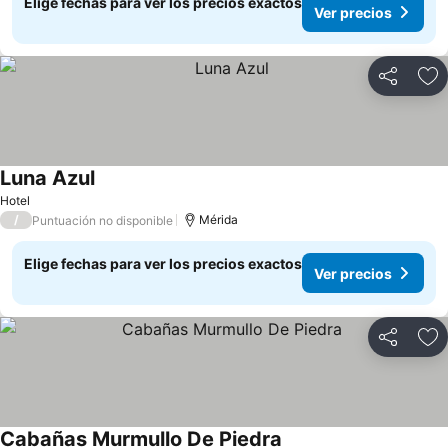
Elige fechas para ver los precios exactos
Ver precios
Compartir
Ag
Luna Azul
Ver precios
Hotel
/
Mérida
Puntuación no disponible
Elige fechas para ver los precios exactos
Ver precios
Compartir
Ag
Cabañas Murmullo De Piedra