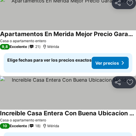
Compartir
Ag
Apartamentos En Merida Mejor Precio Garantizado
Ver precios
Casa o apartamento entero
9,8
Excelente
21
Mérida
Elige fechas para ver los precios exactos
Ver precios
Compartir
Ag
Increible Casa Entera Con Buena Ubicacion Merida
Ver precios
Casa o apartamento entero
10
Excelente
18
Mérida