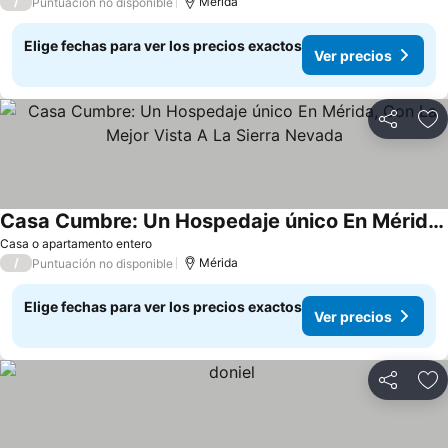
/
Mérida
Puntuación no disponible
Elige fechas para ver los precios exactos
Ver precios
Compartir
Ag
Casa Cumbre: Un Hospedaje único En Mérida, Con La Mejor Vista A La Sierra Nevada
Ver precios
Casa o apartamento entero
/
Mérida
Puntuación no disponible
Elige fechas para ver los precios exactos
Ver precios
Compartir
Ag