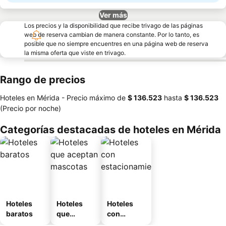
Ver más
Los precios y la disponibilidad que recibe trivago de las páginas
web de reserva cambian de manera constante. Por lo tanto, es
posible que no siempre encuentres en una página web de reserva
la misma oferta que viste en trivago.
Rango de precios
Hoteles en Mérida -
Precio máximo
de
‎$ 136.523
hasta
‎$ 136.523
(Precio por noche)
Categorías destacadas de hoteles en Mérida
Hoteles
Hoteles
Hoteles
baratos
que
con
aceptan
estaciona