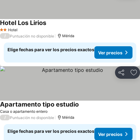
Hotel Los Lirios
Ver precios
Hotel
2 Estrellas
/
Mérida
Puntuación no disponible
Elige fechas para ver los precios exactos
Ver precios
Compartir
Ag
Apartamento tipo estudio
Ver precios
Casa o apartamento entero
/
Mérida
Puntuación no disponible
Elige fechas para ver los precios exactos
Ver precios