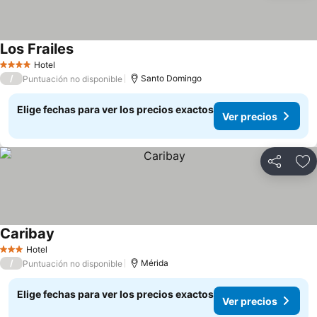
Los Frailes
Ver precios
Hotel
4 Estrellas
/
Santo Domingo
Puntuación no disponible
Elige fechas para ver los precios exactos
Ver precios
Compartir
Ag
Caribay
Ver precios
Hotel
3 Estrellas
/
Mérida
Puntuación no disponible
Elige fechas para ver los precios exactos
Ver precios