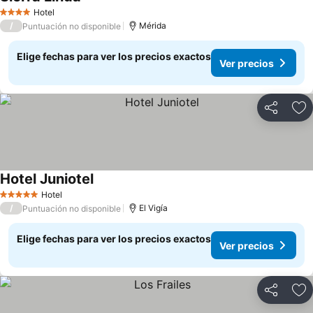
Ver precios
Hotel
4 Estrellas
/
Mérida
Puntuación no disponible
Elige fechas para ver los precios exactos
Ver precios
Compartir
Ag
Hotel Juniotel
Ver precios
Hotel
5 Estrellas
/
El Vigía
Puntuación no disponible
Elige fechas para ver los precios exactos
Ver precios
Compartir
Ag