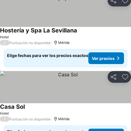
Compartir
Ag
Hostería y Spa La Sevillana
Ver precios
Hotel
/
Mérida
Puntuación no disponible
Elige fechas para ver los precios exactos
Ver precios
Compartir
Ag
Casa Sol
Ver precios
Hotel
/
Mérida
Puntuación no disponible