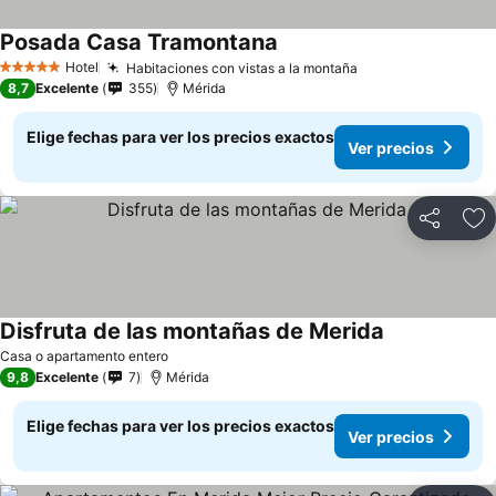
Posada Casa Tramontana
Ver precios
Hotel
Habitaciones con vistas a la montaña
Ver precios
5 Estrellas
8,7
Excelente
355
Mérida
Elige fechas para ver los precios exactos
Ver precios
Compartir
Ag
Disfruta de las montañas de Merida
Ver precios
Casa o apartamento entero
9,8
Excelente
7
Mérida
Elige fechas para ver los precios exactos
Ver precios