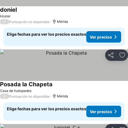
doniel
Ver precios
Hostel
/
Mérida
Puntuación no disponible
Elige fechas para ver los precios exactos
Ver precios
Compartir
Ag
Posada la Chapeta
Ver precios
Casa de huéspedes
/
Mérida
Puntuación no disponible
Elige fechas para ver los precios exactos
Ver precios