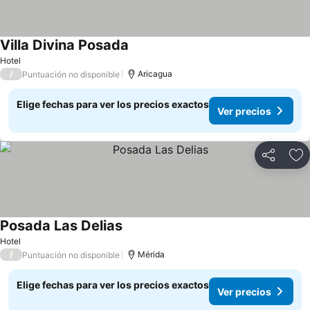
Villa Divina Posada
Ver precios
Hotel
/
Aricagua
Puntuación no disponible
Elige fechas para ver los precios exactos
Ver precios
Compartir
Ag
Posada Las Delias
Ver precios
Hotel
/
Mérida
Puntuación no disponible
Elige fechas para ver los precios exactos
Ver precios