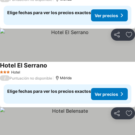
Elige fechas para ver los precios exactos
Ver precios
Compartir
Ag
Hotel El Serrano
Ver precios
Hotel
3 Estrellas
/
Mérida
Puntuación no disponible
Elige fechas para ver los precios exactos
Ver precios
Compartir
Ag