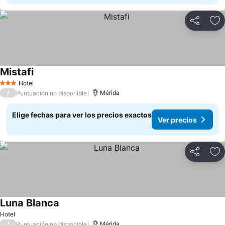
Compartir
Ag
Mistafi
Ver precios
Hotel
3 Estrellas
/
Mérida
Puntuación no disponible
Elige fechas para ver los precios exactos
Ver precios
Compartir
Ag
Luna Blanca
Ver precios
Hotel
/
Mérida
Puntuación no disponible