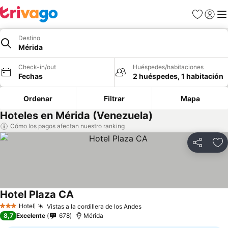
Favoritos
Iniciar 
Me
Destino
Mérida
Check-in/out
Huéspedes/habitaciones
Fechas
2 huéspedes, 1 habitación
Ordenar
Filtrar
Mapa
Hoteles en Mérida (Venezuela)
Cómo los pagos afectan nuestro ranking
Compartir
Ag
Hotel Plaza CA
Ver precios
Hotel
Vistas a la cordillera de los Andes
Ver precios
3 Estrellas
8,7
Excelente
678
Mérida