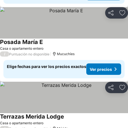
Compartir
Ag
Posada María E
Ver precios
Casa o apartamento entero
/
Mucuchíes
Puntuación no disponible
Elige fechas para ver los precios exactos
Ver precios
Compartir
Ag
Terrazas Merida Lodge
Ver precios
Casa o apartamento entero