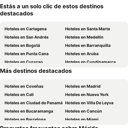
mascotas
miento
Estás a un solo clic de estos destinos
destacados
Hoteles en Cartagena
Hoteles en Santa Marta
Hoteles en San Andrés
Hoteles en Medellín
Hoteles en Bogotá
Hoteles en Barranquilla
Hoteles en Punta Cana
Hoteles en Aruba
Hoteles en Curazao
Hoteles en Cundinamarca
Más destinos destacados
Hoteles en San Andrés, Providencia and Santa Catalina
Hoteles en Panamá
Hoteles en Coveñas
Hoteles en Madrid
Hoteles en Cali
Hoteles en Nueva York
Hoteles en Ciudad de Panamá
Hoteles en Villa De Leyva
Hoteles en Bucaramanga
Hoteles en Cancún
Hoteles en Barcelona
Hoteles en Miami
Hoteles en Melgar
Hoteles en París