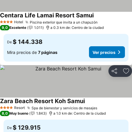
Centara Life Lamai Resort Samui
Hotel
Piscina exterior que invita a un chapuzón
4 Estrellas
9,0
Excelente
1.011
a 0.3 km de: Centro de la ciudad
$ 144.338
De
Mira precios de
7 páginas
Ver precios
Compartir
Ag
Zara Beach Resort Koh Samui
Resort
Spa de bienestar y servicios de masajes
4 Estrellas
8,0
Muy bueno
1.843
a 1.0 km de: Centro de la ciudad
$ 129.915
De