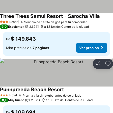
Three Trees Samui Resort - Sarocha Villa
Resort
Servicio de carrito de golf para tu comodidad
3 Estrellas
9,0
Excelente
2.624
a 1.8 km de: Centro de la ciudad
$ 149.843
De
Mira precios de
7 páginas
Ver precios
Compartir
Ag
Punnpreeda Beach Resort
Hotel
Piscina y jardín exuberantes de color jade
3 Estrellas
8,1
Muy bueno
2.371
a 10.9 km de: Centro de la ciudad
$ 109.694
De