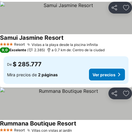
Compartir
Ag
Samui Jasmine Resort
Resort
Vistas a la playa desde la piscina infinita
4 Estrellas
9,0
Excelente
2.385
a 0.7 km de: Centro de la ciudad
$ 285.777
De
Mira precios de
2 páginas
Ver precios
Compartir
Ag
Rummana Boutique Resort
Resort
Villas con vistas al jardín