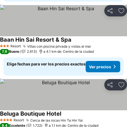
Compartir
Ag
Baan Hin Sai Resort & Spa
Resort
Villas con piscina privada y vistas al mar
3 Estrellas
7,9
Bueno
2.613
a 4.1 km de: Centro de la ciudad
Elige fechas para ver los precios exactos
Ver precios
Compartir
Ag
Beluga Boutique Hotel
Resort
Cerca de las rocas Hin Ta Hin Yai
4 Estrellas
9,4
Excelente
1.722
a 1.1 km de: Centro de la ciudad