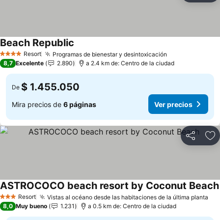
Beach Republic
Resort
Programas de bienestar y desintoxicación
4 Estrellas
8,7
Excelente
2.890
a 2.4 km de: Centro de la ciudad
$ 1.455.050
De
Mira precios de
6 páginas
Ver precios
Compartir
Ag
ASTROCOCO beach resort by Coconut Beach
Resort
Vistas al océano desde las habitaciones de la última planta
3 Estrellas
8,0
Muy bueno
1.231
a 0.5 km de: Centro de la ciudad