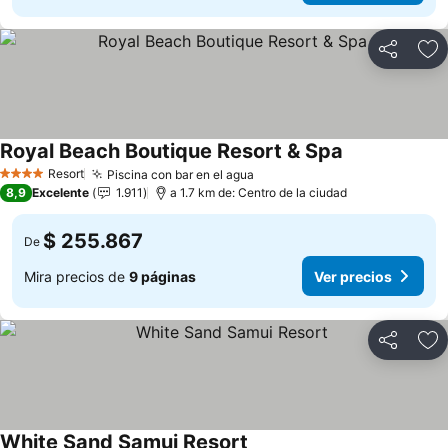
Compartir
Ag
Royal Beach Boutique Resort & Spa
Resort
Piscina con bar en el agua
4 Estrellas
8,9
Excelente
1.911
a 1.7 km de: Centro de la ciudad
$ 255.867
De
Mira precios de
9 páginas
Ver precios
Compartir
Ag
White Sand Samui Resort