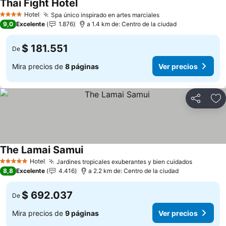
Thai Fight Hotel
Hotel
Spa único inspirado en artes marciales
4 Estrellas
9,0
Excelente
1.876
a 1.4 km de: Centro de la ciudad
$ 181.551
De
Mira precios de
8 páginas
Ver precios
Compartir
Ag
The Lamai Samui
Hotel
Jardines tropicales exuberantes y bien cuidados
5 Estrellas
8,8
Excelente
4.416
a 2.2 km de: Centro de la ciudad
$ 692.037
De
Mira precios de
9 páginas
Ver precios