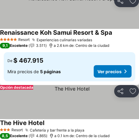
Compartir
Ag
Renaissance Koh Samui Resort & Spa
Resort
Experiencias culinarias variadas
5 Estrellas
9,1
Excelente
3.511
a 2.6 km de: Centro de la ciudad
$ 467.915
De
Mira precios de
5 páginas
Ver precios
Opción destacada
Compartir
Ag
The Hive Hotel
Resort
Cafetería y bar frente a la playa
3 Estrellas
8,5
Excelente
4.865
a 0.1 km de: Centro de la ciudad