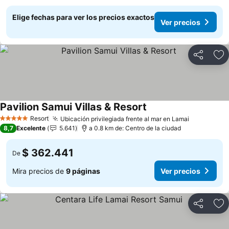
Elige fechas para ver los precios exactos
Ver precios
Compartir
Ag
Pavilion Samui Villas & Resort
Resort
Ubicación privilegiada frente al mar en Lamai
5 Estrellas
8,7
Excelente
5.641
a 0.8 km de: Centro de la ciudad
$ 362.441
De
Mira precios de
9 páginas
Ver precios
Compartir
Ag