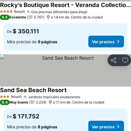
Rocky's Boutique Resort - Veranda Collection Samui
Resort
Dos piscinas diferentes para elegir
4 Estrellas
9,5
Excelente
5.767
a 1.8 km de: Centro de la ciudad
$ 350.111
De
Mira precios de
9 páginas
Ver precios
Compartir
Ag
Sand Sea Beach Resort
Resort
Jardines tropicales exuberantes
3 Estrellas
8,4
Muy bueno
2.229
a 1.1 km de: Centro de la ciudad
$ 171.752
De
Mira precios de
8 páginas
Ver precios