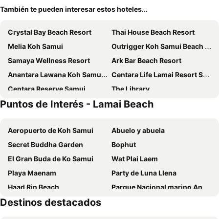
También te pueden interesar estos hoteles...
Crystal Bay Beach Resort
Thai House Beach Resort
Melia Koh Samui
Outrigger Koh Samui Beach Resort
Samaya Wellness Resort
Ark Bar Beach Resort
Anantara Lawana Koh Samui Resort
Centara Life Lamai Resort Samui
Centara Reserve Samui
The Library
Puntos de Interés - Lamai Beach
Banyan Tree Samui
Lamai Coconut Beach Resort
Sandalwood Luxury Villas
Pao Jin Poon Villa
Aeropuerto de Koh Samui
Abuelo y abuela
Merit Resort Samui
4U Resort Samui
Secret Buddha Garden
Bophut
Crystal Bay Yacht Club
Chaweng Noi Pool Villa
El Gran Buda de Ko Samui
Wat Plai Laem
Vana Belle, a Luxury Collection Resort, Koh Samui
Shasa Resort & Residences, Koh Samui - Sha Extra Plus
Playa Maenam
Party de Luna Llena
Mercure Samui Chaweng Tana
LOVE beach club Koh Samui
Haad Rin Beach
Parque Nacional marino Ang Thong
Jalmin Samui Hotel
Chaweng Villa Beach Resort Koh Samui
Destinos destacados
Than Sadet Waterfall
The Tree Samui
Holiday Inn Resort Samui Bophut Beach By Ihg
79 Beach Club and Resort Samui
Dreamcatcher Boutique Hotel