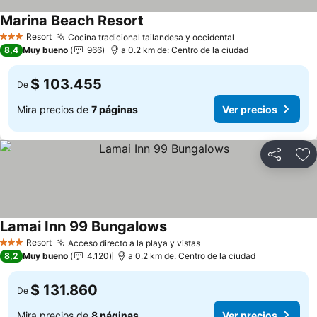
Marina Beach Resort
Resort
Cocina tradicional tailandesa y occidental
3 Estrellas
8,4
Muy bueno
966
a 0.2 km de: Centro de la ciudad
$ 103.455
De
Mira precios de
7 páginas
Ver precios
Compartir
Ag
Lamai Inn 99 Bungalows
Resort
Acceso directo a la playa y vistas
3 Estrellas
8,2
Muy bueno
4.120
a 0.2 km de: Centro de la ciudad
$ 131.860
De
Mira precios de
8 páginas
Ver precios