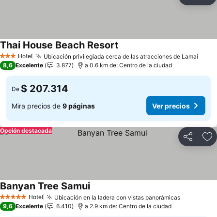
Compartir
Ag
Thai House Beach Resort
Hotel
Ubicación privilegiada cerca de las atracciones de Lamai
3 Estrellas
8,6
Excelente
3.877
a 0.6 km de: Centro de la ciudad
$ 207.314
De
Mira precios de
9 páginas
Ver precios
Opción destacada
Compartir
Ag
Banyan Tree Samui
Hotel
Ubicación en la ladera con vistas panorámicas
5 Estrellas
9,6
Excelente
6.410
a 2.9 km de: Centro de la ciudad