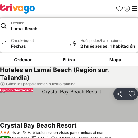
Favoritos
Iniciar 
Me
Destino
Lamai Beach
Check-in/out
Huéspedes/habitaciones
Fechas
2 huéspedes, 1 habitación
Ordenar
Filtrar
Mapa
Hoteles en Lamai Beach (Región sur,
Tailandia)
Cómo los pagos afectan nuestro ranking
Opción destacada
Compartir
Ag
Crystal Bay Beach Resort
Hotel
Habitaciones con vistas panorámicas al mar
3 Estrellas