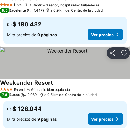
Hotel
Auténtico diseño y hospitalidad tailandeses
4 Estrellas
8,5
Excelente
1.447
a 0.9 km de: Centro de la ciudad
$ 190.432
De
Mira precios de
9 páginas
Ver precios
Compartir
Ag
Weekender Resort
Resort
Gimnasio bien equipado
4 Estrellas
7,8
Bueno
2.969
a 0.5 km de: Centro de la ciudad
$ 128.044
De
Mira precios de
9 páginas
Ver precios