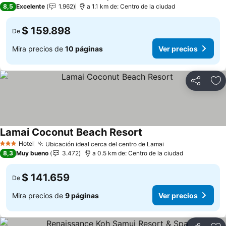
4 Estrellas
8,5
Excelente
1.962
a 1.1 km de: Centro de la ciudad
$ 159.898
De
Mira precios de
10 páginas
Ver precios
Compartir
Ag
Lamai Coconut Beach Resort
Hotel
Ubicación ideal cerca del centro de Lamai
3 Estrellas
8,3
Muy bueno
3.472
a 0.5 km de: Centro de la ciudad
$ 141.659
De
Mira precios de
9 páginas
Ver precios