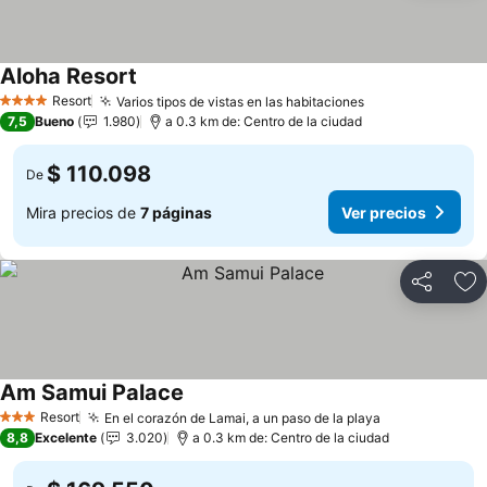
Aloha Resort
Resort
Varios tipos de vistas en las habitaciones
4 Estrellas
7,5
Bueno
1.980
a 0.3 km de: Centro de la ciudad
$ 110.098
De
Mira precios de
7 páginas
Ver precios
Compartir
Ag
Am Samui Palace
Resort
En el corazón de Lamai, a un paso de la playa
3 Estrellas
8,8
Excelente
3.020
a 0.3 km de: Centro de la ciudad