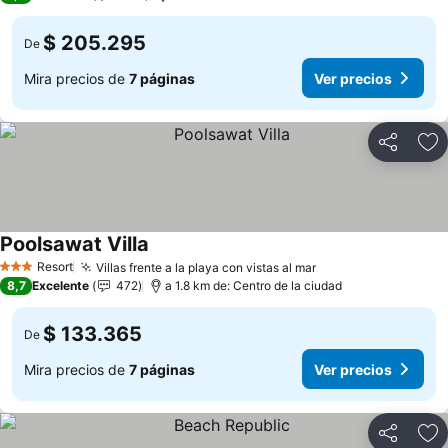
$ 205.295
De
Mira precios de
7 páginas
Ver precios
Compartir
Ag
Poolsawat Villa
Resort
Villas frente a la playa con vistas al mar
3 Estrellas
8,7
Excelente
472
a 1.8 km de: Centro de la ciudad
$ 133.365
De
Mira precios de
7 páginas
Ver precios
Compartir
Ag