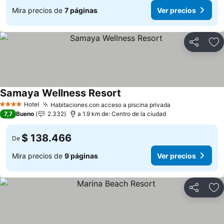
Mira precios de
7 páginas
Ver precios
Compartir
Ag
Samaya Wellness Resort
Hotel
Habitaciones con acceso a piscina privada
4 Estrellas
7,7
Bueno
2.332
a 1.9 km de: Centro de la ciudad
$ 138.466
De
Mira precios de
9 páginas
Ver precios
Compartir
Ag