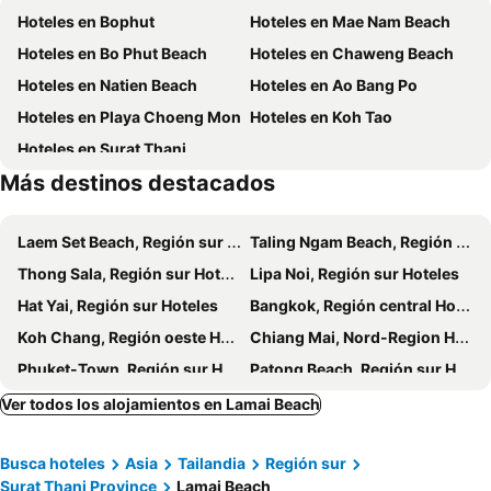
Hoteles en Bophut
Hoteles en Mae Nam Beach
Sibaja Palms Sunset Beach Luxury Villa
PS Thana Resort
Hoteles en Bo Phut Beach
Hoteles en Chaweng Beach
Kimpton Kitalay Samui By Ihg
Hacienda Beach Resort
Hoteles en Natien Beach
Hoteles en Ao Bang Po
Hotel Samui Peninsula
By Beach Resort
Hoteles en Playa Choeng Mon
Hoteles en Koh Tao
Hoteles en Surat Thani
Más destinos destacados
Laem Set Beach, Región sur Hoteles
Taling Ngam Beach, Región sur Hoteles
Thong Sala, Región sur Hoteles
Lipa Noi, Región sur Hoteles
Hat Yai, Región sur Hoteles
Bangkok, Región central Hoteles
Koh Chang, Región oeste Hoteles
Chiang Mai, Nord-Region Hoteles
Phuket-Town, Región sur Hoteles
Patong Beach, Región sur Hoteles
Pattaya, Región oeste Hoteles
Ao Nang, Región sur Hoteles
Ver todos los alojamientos en Lamai Beach
Koh Phi Phi, Región sur Hoteles
Busca hoteles
Asia
Tailandia
Región sur
Surat Thani Province
Lamai Beach