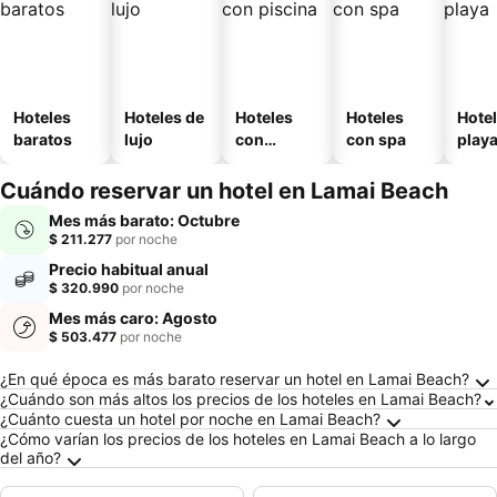
Hoteles
Hoteles de
Hoteles
Hoteles
Hotel
baratos
lujo
con
con spa
play
piscina
Cuándo reservar un hotel en Lamai Beach
Mes más barato: Octubre
$ 211.277
por noche
Precio habitual anual
$ 320.990
por noche
Mes más caro: Agosto
$ 503.477
por noche
Preguntas frecuentes sobre Lamai Beach
¿En qué época es más barato reservar un hotel en Lamai Beach?
¿Cuándo son más altos los precios de los hoteles en Lamai Beach?
¿Cuánto cuesta un hotel por noche en Lamai Beach?
¿Cómo varían los precios de los hoteles en Lamai Beach a lo largo
del año?