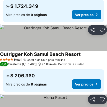
$ 1.724.349
De
Mira precios de
9 páginas
Ver precios
Compartir
Ag
Outrigger Koh Samui Beach Resort
Hotel
Coral Kids Club para familias
5 Estrellas
8,6
Excelente
5.466
a 1.8 km de: Centro de la ciudad
$ 206.360
De
Mira precios de
8 páginas
Ver precios
Compartir
Ag