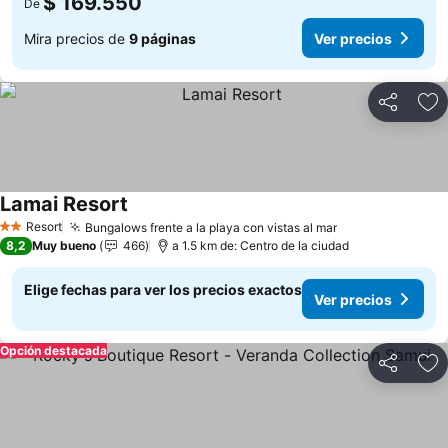
$ 169.550
De
Mira precios de
9 páginas
Ver precios
Compartir
Ag
Lamai Resort
Resort
Bungalows frente a la playa con vistas al mar
2 Estrellas
8,2
Muy bueno
466
a 1.5 km de: Centro de la ciudad
Elige fechas para ver los precios exactos
Ver precios
Opción destacada
Compartir
Ag