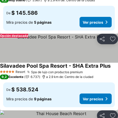
8,2
Muy bueno
5.967
a 2.9 km de: Centro de la ciudad
$ 145.586
De
Mira precios de
5 páginas
Ver precios
Opción destacada
Compartir
Ag
Silavadee Pool Spa Resort - SHA Extra Plus
Resort
Spa de lujo con productos premium
5 Estrellas
9,2
Excelente
6.737
a 2.9 km de: Centro de la ciudad
$ 538.524
De
Mira precios de
9 páginas
Ver precios