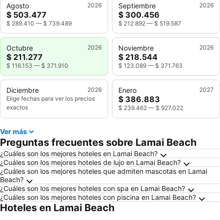
Agosto
2026
Septiembre
2026
$ 503.477
$ 300.456
$ 289.410
—
$ 739.489
$ 212.892
—
$ 519.587
Octubre
2026
Noviembre
2026
$ 211.277
$ 218.544
$ 116.153
—
$ 371.910
$ 123.089
—
$ 371.763
Diciembre
2026
Enero
2027
$ 386.883
Elige fechas para ver los precios
exactos
$ 239.462
—
$ 927.022
Ver más
Preguntas frecuentes sobre Lamai Beach
¿Cuáles son los mejores hoteles en Lamai Beach?
¿Cuáles son los mejores hoteles de lujo en Lamai Beach?
¿Cuáles son los mejores hoteles que admiten mascotas en Lamai
Beach?
¿Cuáles son los mejores hoteles con spa en Lamai Beach?
¿Cuáles son los mejores hoteles con piscina en Lamai Beach?
Hoteles en Lamai Beach