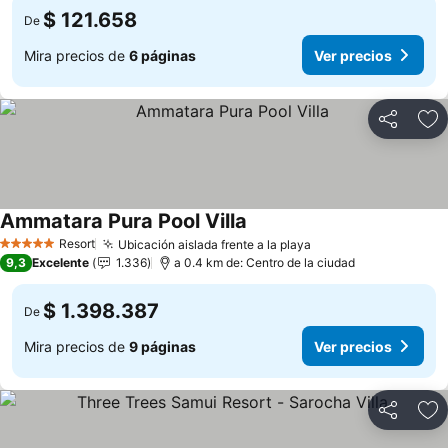
$ 121.658
De
Mira precios de
6 páginas
Ver precios
Compartir
Ag
Ammatara Pura Pool Villa
Resort
Ubicación aislada frente a la playa
5 Estrellas
9,3
Excelente
1.336
a 0.4 km de: Centro de la ciudad
$ 1.398.387
De
Mira precios de
9 páginas
Ver precios
Compartir
Ag