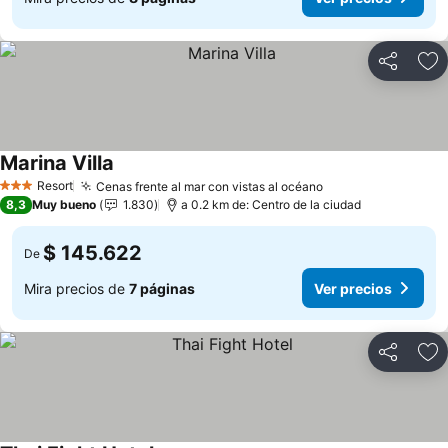
Compartir
Ag
Marina Villa
Resort
Cenas frente al mar con vistas al océano
3 Estrellas
8,3
Muy bueno
1.830
a 0.2 km de: Centro de la ciudad
$ 145.622
De
Mira precios de
7 páginas
Ver precios
Compartir
Ag