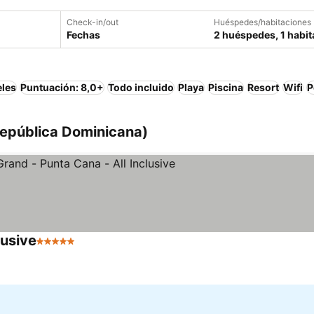
Check-in/out
Huéspedes/habitaciones
Fechas
2 huéspedes, 1 habit
eles
Puntuación: 8,0+
Todo incluido
Playa
Piscina
Resort
Wifi
P
República Dominicana)
lusive
5 Estrellas
Ver precios