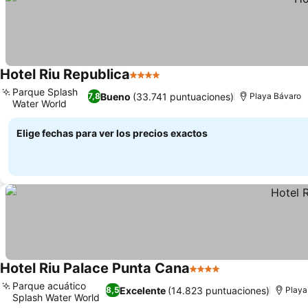
Hotel Riu Republica
4 Estrellas
Ver precios
Parque Splash
Bueno
(33.741 puntuaciones)
7,8
Playa Bávaro
Water World
Ver precios
Elige fechas para ver los precios exactos
Hotel Riu Palace Punta Cana
4 Estrellas
Ver precios
Parque acuático
Excelente
(14.823 puntuaciones)
8,5
Playa
Splash Water World