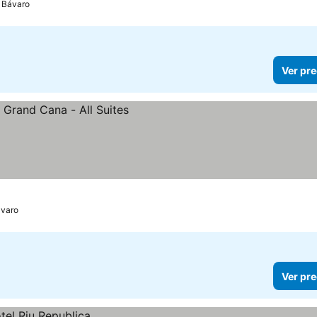
 Bávaro
Ver pre
cios
ávaro
Ver pre