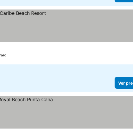
varo
Ver pre