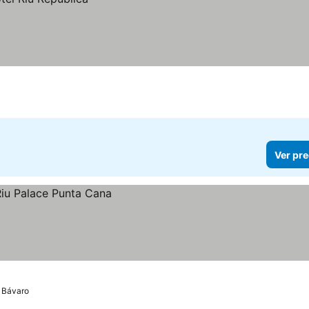
Ver pre
 Bávaro