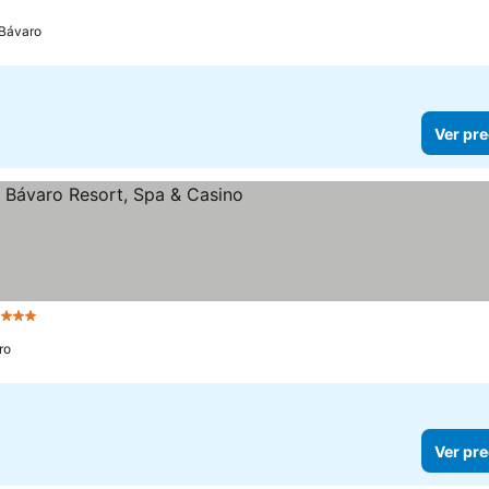
os
 Bávaro
Ver pre
strellas
Ver precios
ro
Ver pre