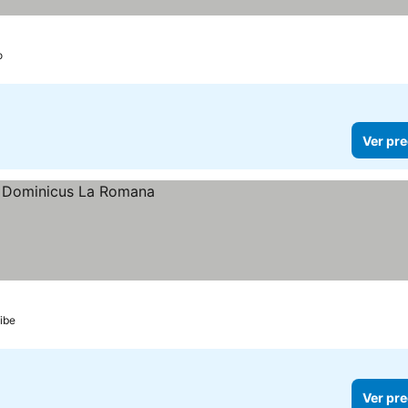
recios
o
Ver pre
ibe
Ver pre