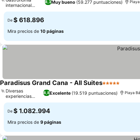
Muy bueno
(59.277 puntuaciones)
8,3
Playa
internacional
Ver precios
variada
$ 618.896
De
Mira precios de
10 páginas
Paradisus Grand Cana - All Suites
5 Estrellas
Ver pre
Diversas
Excelente
(19.519 puntuaciones)
8,8
Playa B
experiencias
Ver precios
culinarias
$ 1.082.994
De
Mira precios de
9 páginas