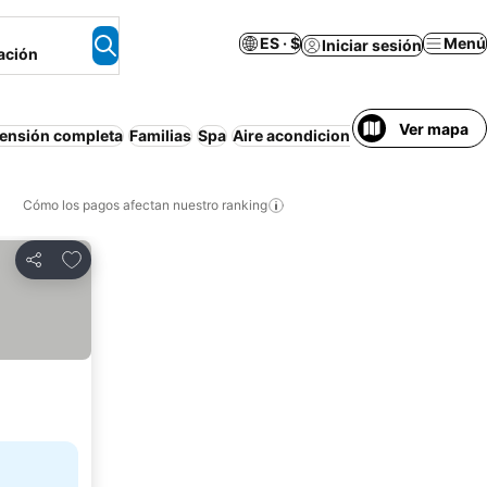
ES · $
Menú
Iniciar sesión
ación
Ver mapa
ensión completa
Familias
Spa
Aire acondicionado
Navegación
Cómo los pagos afectan nuestro ranking
Agregar a favoritos
Compartir