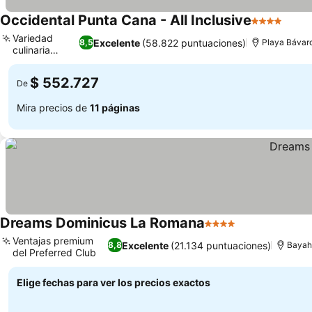
Occidental Punta Cana - All Inclusive
4 Estrellas
Ver p
Variedad
Excelente
(58.822 puntuaciones)
8,5
Playa Bávar
culinaria
Ver precios
global
$ 552.727
De
Mira precios de
11 páginas
Dreams Dominicus La Romana
4 Estrellas
Ver precios
Ventajas premium
Excelente
(21.134 puntuaciones)
8,8
Bayah
del Preferred Club
Ver precios
Elige fechas para ver los precios exactos