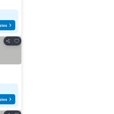
cios
Agregar a favoritos
Compartir
cios