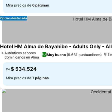
Mira precios de
6 páginas
Opción destacada
Hotel HM Alma de Bayahibe - Adults Only - All
Auténticos sabores
Muy bueno
(9.631 puntuaciones)
8,4
Sa
dominicanos en Alma
Ver precios
$ 534.524
De
Mira precios de
7 páginas