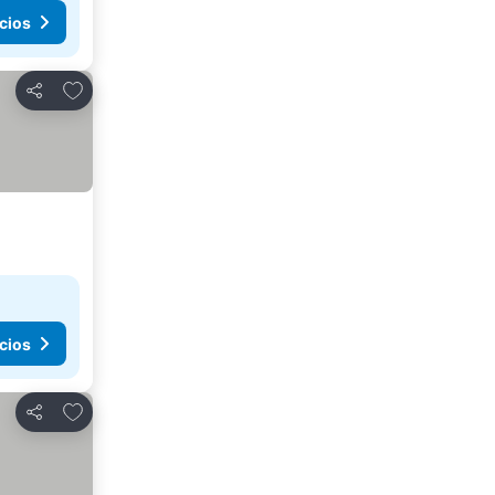
cios
Agregar a favoritos
Compartir
cios
Agregar a favoritos
Compartir