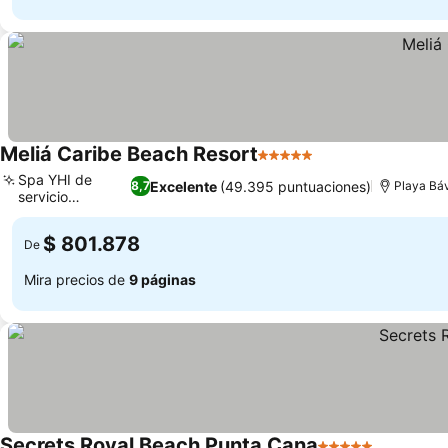
Meliá Caribe Beach Resort
5 Estrellas
Ver precios
Spa YHI de
Excelente
(49.395 puntuaciones)
8,7
Playa Bá
servicio
Ver precios
completo
$ 801.878
De
Mira precios de
9 páginas
Secrets Royal Beach Punta Cana