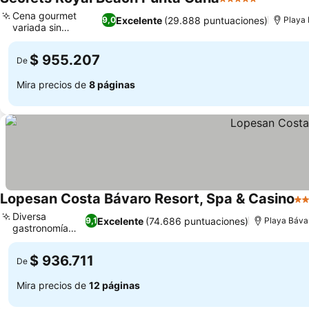
5 Estrellas
Ver preci
Cena gourmet
Excelente
(29.888 puntuaciones)
9,0
Playa
variada sin
Ver precios
reservas
$ 955.207
De
Mira precios de
8 páginas
Lopesan Costa Bávaro Resort, Spa & Casino
5 E
Diversa
Excelente
(74.686 puntuaciones)
9,1
Playa Báva
gastronomía
Ver precios
global
$ 936.711
De
Mira precios de
12 páginas