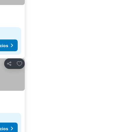
cios
Agregar a favoritos
Compartir
cios