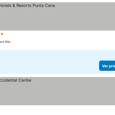
rellas
Ver precios
ro Alto
Ver pre