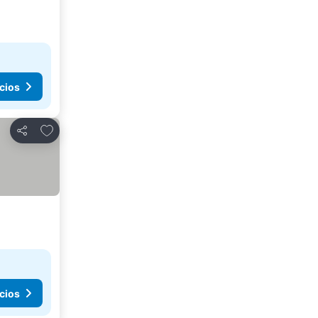
cios
Agregar a favoritos
Compartir
cios