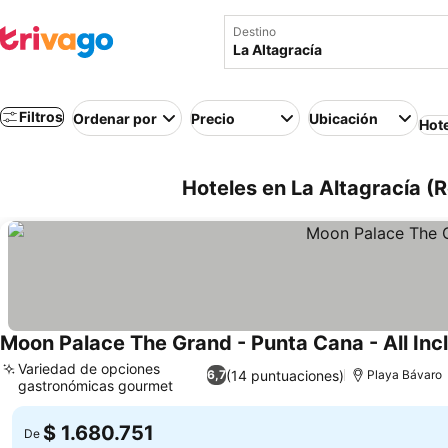
Destino
Filtros
Ordenar por
Precio
Ubicación
Hot
Hoteles en La Altagracía (
Moon Palace The Grand - Punta Cana - All Inc
Variedad de opciones
(14 puntuaciones)
6,7
Playa Bávaro
gastronómicas gourmet
Ver precios
$ 1.680.751
De