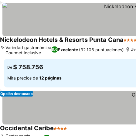
Nickelodeon Hotels & Resorts Punta Cana
5 Est
Variedad gastronómica
Excelente
(32.106 puntuaciones)
8,6
Uve
Gourmet Inclusive
Ver precios
$ 758.756
De
Mira precios de
12 páginas
Opción destacada
Occidental Caribe
4 Estrellas
Ver precios
Gastronomía