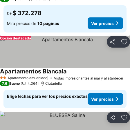
$ 372.278
De
Mira precios de
10 páginas
Ver precios
Opción destacada
Compartir
Ag
Apartamentos Blancala
Apartamento amueblado
Vistas impresionantes al mar y al atardecer
2 Estrellas
7,6
Bueno
4.364
Ciutadella
Elige fechas para ver los precios exactos
Ver precios
Compartir
Ag