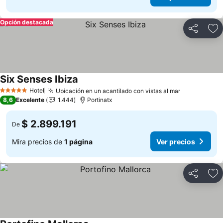
Opción destacada
Compartir
Ag
Six Senses Ibiza
Hotel
Ubicación en un acantilado con vistas al mar
5 Estrellas
8,6
Excelente
1.444
Portinatx
$ 2.899.191
De
Mira precios de
1 página
Ver precios
Compartir
Ag