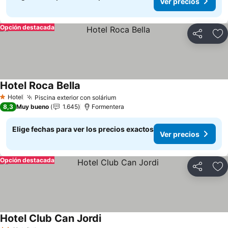
Ver precios
Opción destacada
Compartir
Ag
Hotel Roca Bella
Hotel
Piscina exterior con solárium
1 Estrellas
8,3
Muy bueno
1.645
Formentera
Elige fechas para ver los precios exactos
Ver precios
Opción destacada
Compartir
Ag
Hotel Club Can Jordi