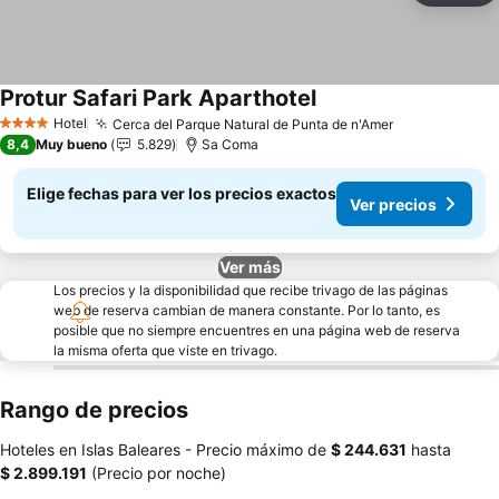
Protur Safari Park Aparthotel
Hotel
Cerca del Parque Natural de Punta de n'Amer
4 Estrellas
8,4
Muy bueno
5.829
Sa Coma
Elige fechas para ver los precios exactos
Ver precios
Ver más
Los precios y la disponibilidad que recibe trivago de las páginas
web de reserva cambian de manera constante. Por lo tanto, es
posible que no siempre encuentres en una página web de reserva
la misma oferta que viste en trivago.
Rango de precios
Hoteles en Islas Baleares -
Precio máximo
de
‎$ 244.631
hasta
‎$ 2.899.191
(Precio por noche)