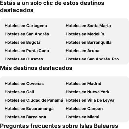
mascotas
Estás a un solo clic de estos destinos
destacados
Hoteles en Cartagena
Hoteles en Santa Marta
Hoteles en San Andrés
Hoteles en Medellín
Hoteles en Bogotá
Hoteles en Barranquilla
Hoteles en Punta Cana
Hoteles en Aruba
Hoteles en Curazao
Hoteles en San Andrés, Providencia and Santa Catalina
Más destinos destacados
Hoteles en República Dominicana
Hoteles en Santiago de Chile
Hoteles en Coveñas
Hoteles en Madrid
Hoteles en Cali
Hoteles en Nueva York
Hoteles en Ciudad de Panamá
Hoteles en Villa De Leyva
Hoteles en Bucaramanga
Hoteles en Cancún
Hoteles en Barcelona
Hoteles en Miami
Preguntas frecuentes sobre Islas Baleares
Hoteles en Melgar
Hoteles en París