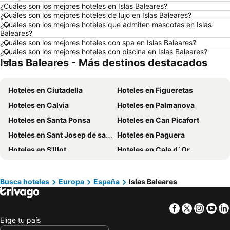
¿Cuáles son los mejores hoteles en Islas Baleares?
Hoteles en Ciudad de México
Hoteles en Villavicencio
¿Cuáles son los mejores hoteles de lujo en Islas Baleares?
Hoteles en Roma
Hoteles en Orlando
¿Cuáles son los mejores hoteles que admiten mascotas en Islas
Baleares?
Hoteles en Villeta
Hoteles en Girardot
¿Cuáles son los mejores hoteles con spa en Islas Baleares?
¿Cuáles son los mejores hoteles con piscina en Islas Baleares?
Hoteles en Pereira
Hoteles en Cundinamarca
Islas Baleares - Más destinos destacados
Hoteles en Panamá
Hoteles en Madrid
Hoteles en Jamaica
Hoteles en Colombia
Hoteles en Ciutadella
Hoteles en Figueretas
Hoteles en Eje Cafetero
Hoteles en La Guajira
Hoteles en Calvia
Hoteles en Palmanova
Hoteles en Islandia
Hoteles en Quindío
Hoteles en Santa Ponsa
Hoteles en Can Picafort
Hoteles en Risaralda
Hoteles en Panamá
Hoteles en Sant Josep de sa Talaia
Hoteles en Paguera
Hoteles en Isla Margarita
Hoteles en Fuerteventura
Hoteles en S'Illot
Hoteles en Cala d´Or
Hoteles en Chamonix Mont-Blanc
Hoteles en Boyacá
Hoteles en Mahón
Hoteles en Son Servera
Hoteles en Capadocia
Hoteles en Amazonas
Hoteles en Playa de Muro
Hoteles en Cala Millor
Busca hoteles
Europa
España
Islas Baleares
Hoteles en Los Cabos
Hoteles en Puerto de Alcudia
Hoteles en Illetas
Facebook
Twitter
Insta
Yo
Hoteles en Colonia de Sant Jordi
Hoteles en Puerto de Pollensa
Elige tu país
Hoteles en Sa Coma
Hoteles en Cala Galdana