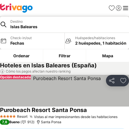
Favoritos
Iniciar 
Me
Destino
Islas Baleares
Check-in/out
Huéspedes/habitaciones
Fechas
2 huéspedes, 1 habitación
Ordenar
Filtrar
Mapa
Hoteles en Islas Baleares (España)
Cómo los pagos afectan nuestro ranking
Opción destacada
Compartir
Ag
Purobeach Resort Santa Ponsa
Resort
Vistas al mar impresionantes desde las habitaciones
5 Estrellas
7,8
Bueno
912
Santa Ponsa