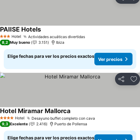
Compartir
Ag
PAIISE Hotels
Hotel
Actividades acuáticas divertidas
3 Estrellas
8,2
Muy bueno
3.151
Ibiza
Elige fechas para ver los precios exactos
Ver precios
Compartir
Ag
Hotel Miramar Mallorca
Hotel
Desayuno buffet completo con cava
4 Estrellas
9,3
Excelente
2.416
Puerto de Pollensa
Elige fechas para ver los precios exactos