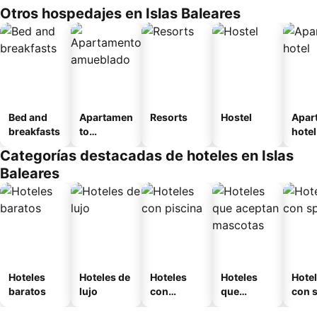
Otros hospedajes en Islas Baleares
Bed and
Apartamen
Resorts
Hostel
Apar
breakfasts
to
hotel
amueblad
Categorías destacadas de hoteles en Islas
o
Baleares
Hoteles
Hoteles de
Hoteles
Hoteles
Hote
baratos
lujo
con
que
con 
piscina
aceptan