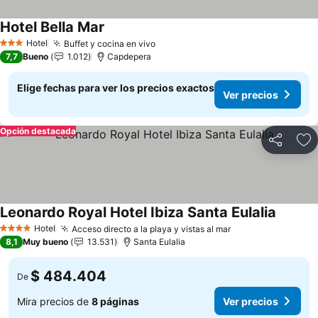
Hotel Bella Mar
Hotel
Buffet y cocina en vivo
3 Estrellas
7,7
Bueno
1.012
Capdepera
Elige fechas para ver los precios exactos
Ver precios
Opción destacada
Compartir
Ag
Leonardo Royal Hotel Ibiza Santa Eulalia
Hotel
Acceso directo a la playa y vistas al mar
4 Estrellas
8,1
Muy bueno
13.531
Santa Eulalia
$ 484.404
De
Mira precios de
8 páginas
Ver precios