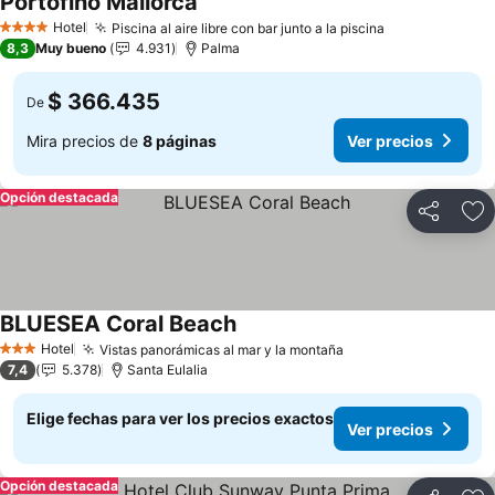
Portofino Mallorca
Hotel
Piscina al aire libre con bar junto a la piscina
4 Estrellas
8,3
Muy bueno
4.931
Palma
$ 366.435
De
Mira precios de
8 páginas
Ver precios
Opción destacada
Compartir
Ag
BLUESEA Coral Beach
Hotel
Vistas panorámicas al mar y la montaña
3 Estrellas
7,4
5.378
Santa Eulalia
Elige fechas para ver los precios exactos
Ver precios
Opción destacada