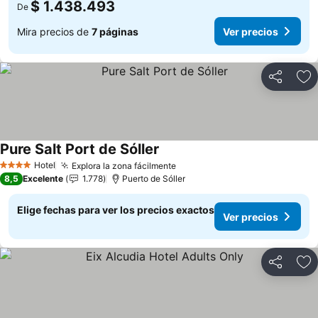
$ 1.438.493
De
Mira precios de
7 páginas
Ver precios
Compartir
Ag
Pure Salt Port de Sóller
Hotel
Explora la zona fácilmente
4 Estrellas
8,5
Excelente
1.778
Puerto de Sóller
Elige fechas para ver los precios exactos
Ver precios
Compartir
Ag