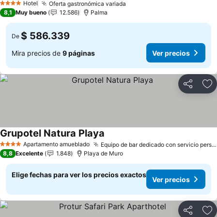
Hotel
Oferta gastronómica variada
4 Estrellas
8,1
Muy bueno
12.586
Palma
$ 586.339
De
Mira precios de
9 páginas
Ver precios
Compartir
Ag
Grupotel Natura Playa
Apartamento amueblado
Equipo de bar dedicado con servicio personalizado
4 Estrellas
8,8
Excelente
1.848
Playa de Muro
Elige fechas para ver los precios exactos
Ver precios
Compartir
Ag