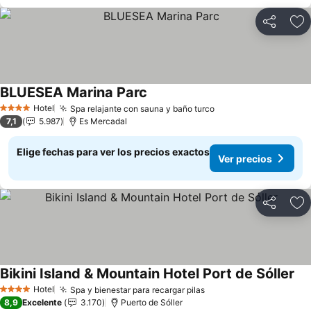
Compartir
Ag
BLUESEA Marina Parc
Hotel
Spa relajante con sauna y baño turco
4 Estrellas
7,1
5.987
Es Mercadal
Elige fechas para ver los precios exactos
Ver precios
Compartir
Ag
Bikini Island & Mountain Hotel Port de Sóller
Hotel
Spa y bienestar para recargar pilas
4 Estrellas
8,9
Excelente
3.170
Puerto de Sóller