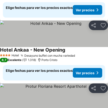
Elige fechas para ver los precios exactos
Ver precios
Compartir
Ag
Hotel Ankaa - New Opening
Hotel
Desayuno buffet con mucha variedad
4 Estrellas
8,7
Excelente
1.318
Porto Cristo
Elige fechas para ver los precios exactos
Ver precios
Compartir
Ag