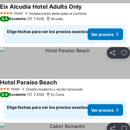
Eix Alcudia Hotel Adults Only
Hotel
Instalaciones dedicadas al ciclismo
4 Estrellas
8,5
Excelente
7.408
Alcudia
Elige fechas para ver los precios exactos
Ver precios
Compartir
Ag
Hotel Paraíso Beach
Hotel
Diseño moderno y recién renovado
3 Estrellas
8,5
Excelente
2.456
Es Cana
Elige fechas para ver los precios exactos
Ver precios