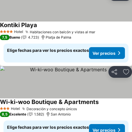
Kontiki Playa
Hotel
Habitaciones con balcón y vistas al mar
4 Estrellas
7,5
Bueno
4.723
Platja de Palma
Elige fechas para ver los precios exactos
Ver precios
Compartir
Ag
Wi-ki-woo Boutique & Apartments
Hotel
Decoración y concepto únicos
3 Estrellas
8,5
Excelente
1.582
San Antonio
Elige fechas para ver los precios exactos
Ver precios