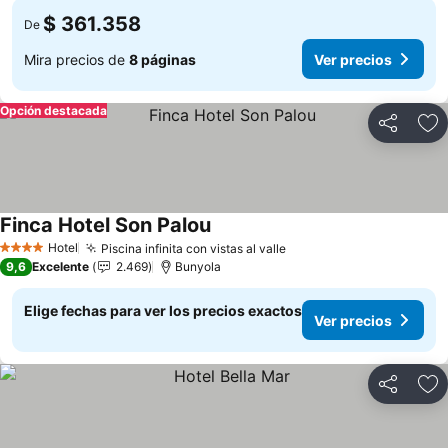
$ 361.358
De
Mira precios de
8 páginas
Ver precios
Opción destacada
Compartir
Ag
Finca Hotel Son Palou
Hotel
Piscina infinita con vistas al valle
4 Estrellas
9,6
Excelente
2.469
Bunyola
Elige fechas para ver los precios exactos
Ver precios
Compartir
Ag