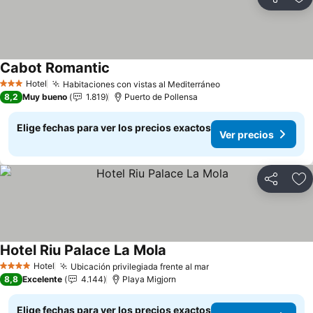
Compartir
Ag
Cabot Romantic
Hotel
Habitaciones con vistas al Mediterráneo
3 Estrellas
8,2
Muy bueno
1.819
Puerto de Pollensa
Elige fechas para ver los precios exactos
Ver precios
Compartir
Ag
Hotel Riu Palace La Mola
Hotel
Ubicación privilegiada frente al mar
4 Estrellas
8,8
Excelente
4.144
Playa Migjorn
Elige fechas para ver los precios exactos