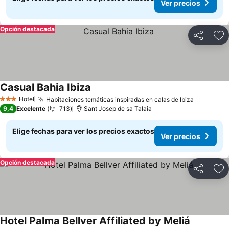
Ver precios
Opción destacada
Compartir
Ag
Casual Bahia Ibiza
Hotel
Habitaciones temáticas inspiradas en calas de Ibiza
3 Estrellas
9,4
Excelente
713
Sant Josep de sa Talaia
Elige fechas para ver los precios exactos
Ver precios
Opción destacada
Compartir
Ag
Hotel Palma Bellver Affiliated by Meliá