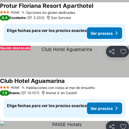
Protur Floriana Resort Aparthotel
Hotel
Opciones sin gluten dedicadas
3 Estrellas
8,6
Excelente
3.203
Son Servera
Elige fechas para ver los precios exactos
Ver precios
Opción destacada
Compartir
Ag
Club Hotel Aguamarina
Hotel
Habitaciones con vistas al mar de ensueño
3 Estrellas
7,6
Bueno
10.107
Arenal d´en Castell
Elige fechas para ver los precios exactos
Ver precios