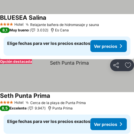
BLUESEA Salina
Hotel
Relajante bañera de hidromasaje y sauna
4 Estrellas
8,1
Muy bueno
3.032
Es Cana
Elige fechas para ver los precios exactos
Ver precios
Opción destacada
Compartir
Ag
Seth Punta Prima
Hotel
Cerca de la playa de Punta Prima
4 Estrellas
8,5
Excelente
9.947
Punta Prima
Elige fechas para ver los precios exactos
Ver precios