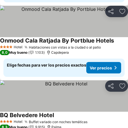
Compartir
Ag
Onmood Cala Ratjada By Portblue Hotels
Hotel
Habitaciones con vistas a la ciudad o al patio
4 Estrellas
8,0
Muy bueno
1.103
Capdepera
Elige fechas para ver los precios exactos
Ver precios
Compartir
Ag
BQ Belvedere Hotel
Hotel
Buffet variado con noches temáticas
4 Estrellas
8,3
Muy bueno
9.915
Palma