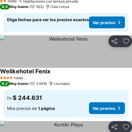
Hotel
Habitaciones con terraza privada
2 Estrellas
8,0
Muy bueno
922
Cala Lenya
Elige fechas para ver los precios exactos
Ver precios
Compartir
Ag
Welikehotel Fenix
Hotel
4 Estrellas
8,2
Muy bueno
2.649
Llucmajor
$ 244.631
De
Mira precios de
1 página
Ver precios
Compartir
Ag