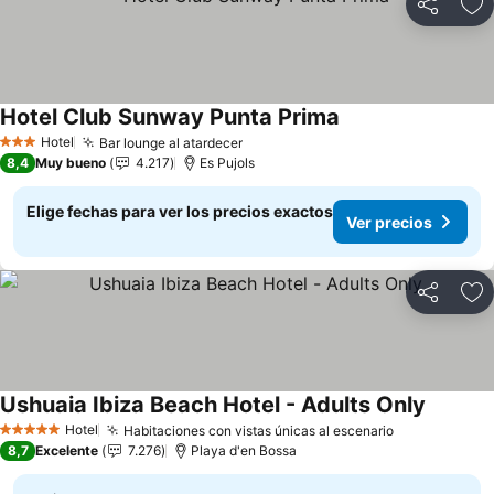
Compartir
Ag
Hotel Club Sunway Punta Prima
Hotel
Bar lounge al atardecer
3 Estrellas
8,4
Muy bueno
4.217
Es Pujols
Elige fechas para ver los precios exactos
Ver precios
Compartir
Ag
Ushuaia Ibiza Beach Hotel - Adults Only
Hotel
Habitaciones con vistas únicas al escenario
5 Estrellas
8,7
Excelente
7.276
Playa d'en Bossa