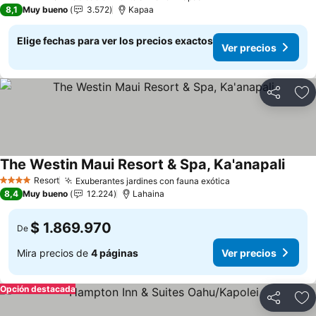
4 Estrellas
8,1
Muy bueno
3.572
Kapaa
Elige fechas para ver los precios exactos
Ver precios
Compartir
Ag
The Westin Maui Resort & Spa, Ka'anapali
Ver p
Resort
Exuberantes jardines con fauna exótica
Ver precios
4 Estrellas
8,4
Muy bueno
12.224
Lahaina
$ 1.869.970
De
Mira precios de
4 páginas
Ver precios
Opción destacada
Compartir
Ag