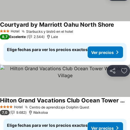
Courtyard by Marriott Oahu North Shore
Ver pre
Hotel
Starbucks y bistró en el hotel
Ver precios
3 Estrellas
8,7
Excelente
2.544
Laie
Elige fechas para ver los precios exactos
Ver precios
Compartir
Ag
Hilton Grand Vacations Club Ocean Tower Waikoloa Village
Ver precios
Hotel
Centro de aprendizaje Dolphin Quest
Ver precios
4 Estrellas
7,0
9.682
Waikoloa
Elige fechas para ver los precios exactos
Ver precios