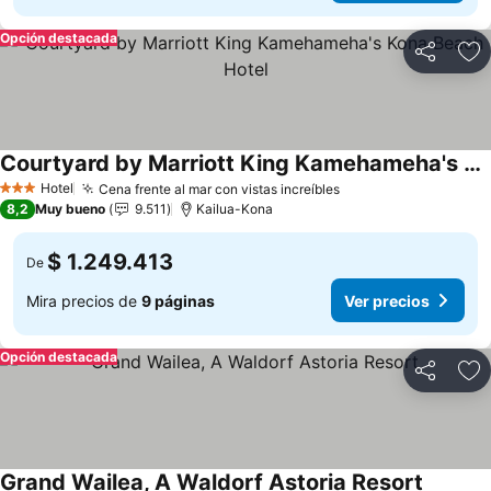
Opción destacada
Compartir
Ag
Courtyard by Marriott King Kamehameha's Kona Beach Hotel
Ver precios
Hotel
Cena frente al mar con vistas increíbles
Ver precios
3 Estrellas
8,2
Muy bueno
9.511
Kailua-Kona
$ 1.249.413
De
Mira precios de
9 páginas
Ver precios
Opción destacada
Compartir
Ag
Grand Wailea, A Waldorf Astoria Resort