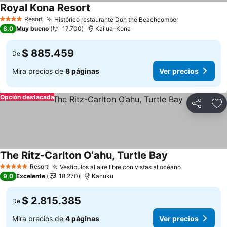
Royal Kona Resort
Ver precios
Resort
Histórico restaurante Don the Beachcomber
Ver precios
4 Estrellas
8,0
Muy bueno
17.700
Kailua-Kona
$ 885.459
De
Mira precios de
8 páginas
Ver precios
Opción destacada
Compartir
Ag
The Ritz-Carlton O‘ahu, Turtle Bay
Ver precios
Resort
Vestíbulos al aire libre con vistas al océano
Ver precios
5 Estrellas
9,0
Excelente
18.270
Kahuku
$ 2.815.385
De
Mira precios de
4 páginas
Ver precios