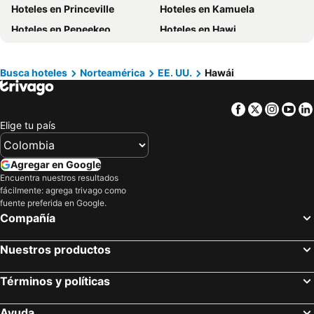
Hoteles en Princeville
Hoteles en Kamuela
Hoteles en Quindío
Hoteles en Argentina
Hoteles en Pepeekeo
Hoteles en Hawi
Hoteles en Jamaica
Hoteles en Amazonas
Hoteles en Naalehu
Hoteles en Kāʻanapali
Hoteles en Bahamas
Hoteles en España
Hoteles en Hauula
Hoteles en Keaau
Hoteles en Florida
Hoteles en Eje Cafetero
Busca hoteles
Norteamérica
EE. UU.
Hawái
Hoteles en Pahoa
Hoteles en Honokaa
Hoteles en Portugal
Facebook
Twitter
Insta
Yo
Hoteles en Honomu
Hoteles en Hana
Elige tu país
Hoteles en Waianae
Hoteles en Kaneohe
Hoteles en Hawaii Kai
Hoteles en Laie
Agregar en Google
Encuentra nuestros resultados
fácilmente: agrega trivago como
fuente preferida en Google.
Compañía
Nuestros productos
Términos y políticas
Ayuda