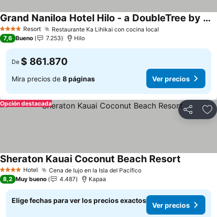
Grand Naniloa Hotel Hilo - a DoubleTree by Hilton
Ver precios
Resort
Restaurante Ka Lihikai con cocina local
Ver precios
4 Estrellas
7,6
Bueno
7.253
Hilo
$ 861.870
De
Mira precios de
8 páginas
Ver precios
Opción destacada
Compartir
Ag
Sheraton Kauai Coconut Beach Resort
Ver preci
Hotel
Cena de lujo en la Isla del Pacífico
Ver precios
4 Estrellas
8,2
Muy bueno
4.487
Kapaa
Elige fechas para ver los precios exactos
Ver precios