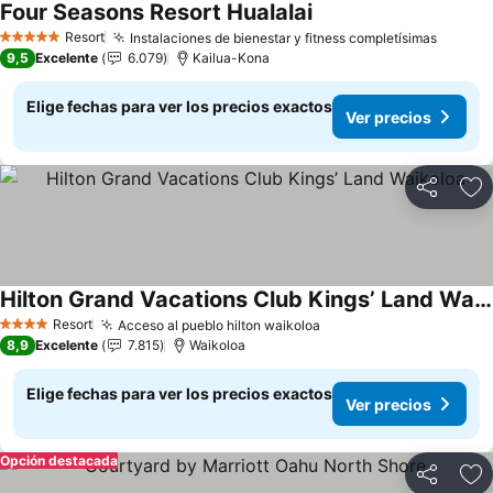
Four Seasons Resort Hualalai
Ver precios
Resort
Instalaciones de bienestar y fitness completísimas
Ver pr
5 Estrellas
9,5
Excelente
6.079
Kailua-Kona
Elige fechas para ver los precios exactos
Ver precios
Compartir
Ag
Hilton Grand Vacations Club Kings’ Land Waikoloa
Ver precios
Resort
Acceso al pueblo hilton waikoloa
Ver precios
4 Estrellas
8,9
Excelente
7.815
Waikoloa
Elige fechas para ver los precios exactos
Ver precios
Opción destacada
Compartir
Ag