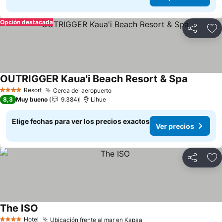
Opción destacada
Compartir
Ag
OUTRIGGER Kaua'i Beach Resort & Spa
Ver prec
Resort
Cerca del aeropuerto
Ver precios
4 Estrellas
8,3
Muy bueno
9.384
Lihue
Elige fechas para ver los precios exactos
Ver precios
Compartir
Ag
The ISO
Ver precios
Hotel
Ubicación frente al mar en Kapaa
Ver precios