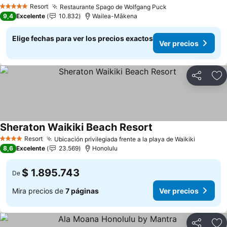
Ver precios
Resort
Restaurante Spago de Wolfgang Puck
Ver precios
5 Estrellas
9,4
Excelente
10.832
Wailea-Mākena
Elige fechas para ver los precios exactos
Ver precios
Compartir
Ag
Sheraton Waikiki Beach Resort
Ver precios
Resort
Ubicación privilegiada frente a la playa de Waikiki
Ver prec
4 Estrellas
8,6
Excelente
23.569
Honolulu
$ 1.895.743
De
Mira precios de
7 páginas
Ver precios