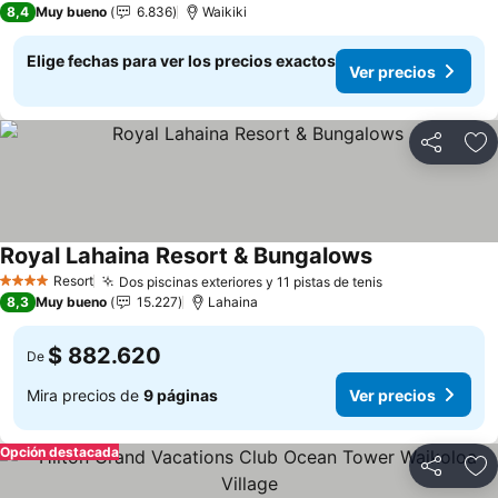
8,4
Muy bueno
6.836
Waikiki
Elige fechas para ver los precios exactos
Ver precios
Compartir
Ag
Royal Lahaina Resort & Bungalows
Ver precios
Resort
Dos piscinas exteriores y 11 pistas de tenis
Ver precios
4 Estrellas
8,3
Muy bueno
15.227
Lahaina
$ 882.620
De
Mira precios de
9 páginas
Ver precios
Opción destacada
Compartir
Ag