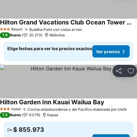
Hilton Grand Vacations Club Ocean Tower Waikoloa Village
Ver precios
Resort
Buddha Point con vistas al mar
Ver precios
3 Estrellas
7,9
Bueno
20.213
Waikoloa
Elige fechas para ver los precios exactos
Ver precios
Compartir
Ag
Hilton Garden Inn Kauai Wailua Bay
Ver precios
Hotel
Cocina estadounidense y del Pacífico elaborada por chefs
Ver 
3 Estrellas
7,5
Bueno
6.076
Kapaa
$ 855.973
De