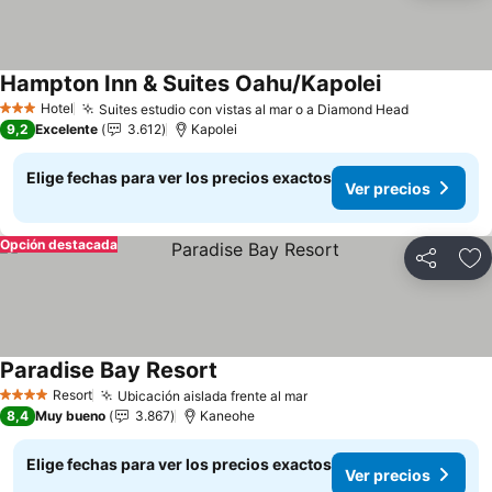
Hampton Inn & Suites Oahu/Kapolei
Ver precios
Hotel
Suites estudio con vistas al mar o a Diamond Head
Ver preci
3 Estrellas
9,2
Excelente
3.612
Kapolei
Elige fechas para ver los precios exactos
Ver precios
Opción destacada
Compartir
Ag
Paradise Bay Resort
Ver precios
Resort
Ubicación aislada frente al mar
Ver precios
4 Estrellas
8,4
Muy bueno
3.867
Kaneohe
Elige fechas para ver los precios exactos
Ver precios