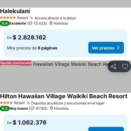
Halekulani
Ver precios
Resort
Acceso directo a la playa
Ver precios
5 Estrellas
9,4
Excelente
10.023
Honolulu
$ 2.828.162
De
Mira precios de
8 páginas
Ver precios
Opción destacada
Compartir
Ag
Hilton Hawaiian Village Waikiki Beach Resort
V
Resort
Deportes acuáticos y excursiones en el lugar
Ver precios
4 Estrellas
8,2
Muy bueno
61.183
Honolulu
$ 1.062.376
De