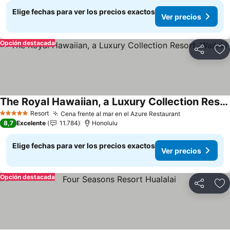
Elige fechas para ver los precios exactos
Ver precios
Opción destacada
Compartir
Ag
The Royal Hawaiian, a Luxury Collection Resort, Waikiki
Ver precios
Resort
Cena frente al mar en el Azure Restaurant
Ver precios
5 Estrellas
8,7
Excelente
11.784
Honolulu
Elige fechas para ver los precios exactos
Ver precios
Opción destacada
Compartir
Ag