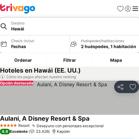
Favoritos
Iniciar 
Me
Destino
Hawái
Check-in/out
Huéspedes/habitaciones
Fechas
2 huéspedes, 1 habitación
Ordenar
Filtrar
Mapa
Hoteles en Hawái (EE. UU.)
Cómo los pagos afectan nuestro ranking
Opción destacada
Compartir
Ag
Aulani, A Disney Resort & Spa
Ver precios
Resort
Desayuno con personajes excepcional
Ver precios
5 Estrellas
8,9
Excelente
23.426
Kapolei