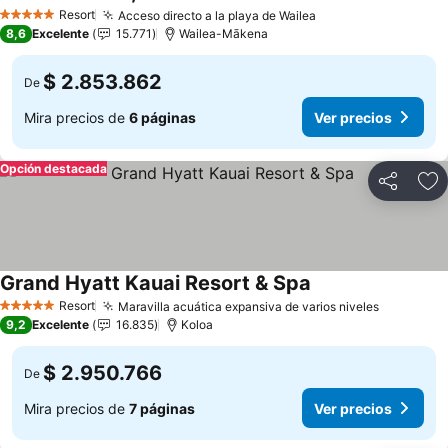
Ver prec
Resort
Acceso directo a la playa de Wailea
Ver precios
5 Estrellas
8,6
Excelente
15.771
Wailea-Mākena
$ 2.853.862
De
Mira precios de
6 páginas
Ver precios
Opción destacada
Compartir
Ag
Grand Hyatt Kauai Resort & Spa
Ver precios
Resort
Maravilla acuática expansiva de varios niveles
Ver prec
5 Estrellas
9,2
Excelente
16.835
Koloa
$ 2.950.766
De
Mira precios de
7 páginas
Ver precios