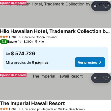
Opción destacada
Compartir
Ag
Hilo Hawaiian Hotel, Trademark Collection by Wyndham
Ver precios
Hotel
Cerca de Coconut Island
Ver precios
3 Estrellas
7,8
Bueno
8.390
Hilo
$ 574.726
De
Mira precios de
9 páginas
Ver precios
Opción destacada
Compartir
Ag
The Imperial Hawaii Resort
Ver precios
Hotel
Ubicación privilegiada en Waikiki Beach Walk
Ver precios
3 Estrellas