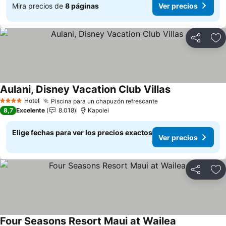
Mira precios de
8 páginas
Ver precios
Compartir
Ag
Aulani, Disney Vacation Club Villas
Ver precios
Hotel
Piscina para un chapuzón refrescante
Ver precios
4 Estrellas
8,7
Excelente
8.018
Kapolei
Elige fechas para ver los precios exactos
Ver precios
Compartir
Ag
Four Seasons Resort Maui at Wailea