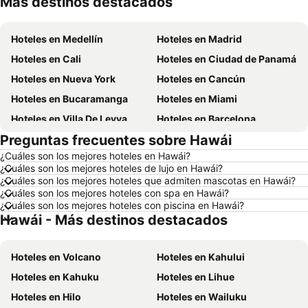
Más destinos destacados
Hoteles en Cundinamarca
Hoteles en República Dominicana
Hoteles en Medellín
Hoteles en Madrid
Hoteles en Cali
Hoteles en Ciudad de Panamá
Hoteles en Nueva York
Hoteles en Cancún
Hoteles en Bucaramanga
Hoteles en Miami
Hoteles en Villa De Leyva
Hoteles en Barcelona
Preguntas frecuentes sobre Hawái
Hoteles en Melgar
Hoteles en París
¿Cuáles son los mejores hoteles en Hawái?
Hoteles en Roma
Hoteles en Ciudad de México
¿Cuáles son los mejores hoteles de lujo en Hawái?
Hoteles en Pereira
Hoteles en Orlando
¿Cuáles son los mejores hoteles que admiten mascotas en Hawái?
¿Cuáles son los mejores hoteles con spa en Hawái?
Hoteles en Villavicencio
Hoteles en Río de Janeiro
¿Cuáles son los mejores hoteles con piscina en Hawái?
Hawái - Más destinos destacados
Hoteles en Girardot
Hoteles en Panamá
Hoteles en Santiago de Chile
Hoteles en Madrid
Hoteles en Volcano
Hoteles en Kahului
Hoteles en Los Cabos
Hoteles en Colombia
Hoteles en Kahuku
Hoteles en Lihue
Hoteles en Isla Margarita
Hoteles en Riviera Maya
Hoteles en Hilo
Hoteles en Wailuku
Hoteles en Risaralda
Hoteles en EE. UU.