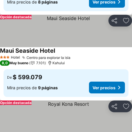
Mira precios de
8 páginas
Ver precios
Opción destacada
Compartir
Ag
Maui Seaside Hotel
Ver precios
Hotel
Centro para explorar la isla
Ver precios
3 Estrellas
8,0
Muy bueno
7.101
Kahului
$ 599.079
De
Mira precios de
9 páginas
Ver precios
Opción destacada
Compartir
Ag