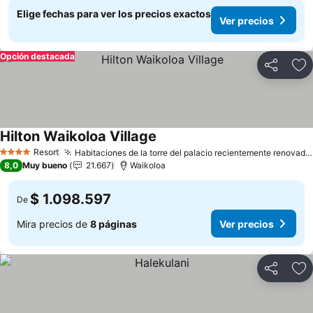
Elige fechas para ver los precios exactos
Ver precios
Opción destacada
Compartir
Ag
Hilton Waikoloa Village
Ver precios
Resort
Habitaciones de la torre del palacio recientemente renovadas
4 Estrellas
8,0
Muy bueno
21.667
Waikoloa
$ 1.098.597
De
Mira precios de
8 páginas
Ver precios
Compartir
Ag