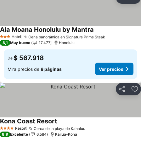
Compartir
Ag
Ala Moana Honolulu by Mantra
Ver precios
Hotel
Cena panorámica en Signature Prime Steak
Ver precios
3 Estrellas
8,1
Muy bueno
17.477
Honolulu
$ 567.918
De
Mira precios de
8 páginas
Ver precios
Compartir
Ag
Kona Coast Resort
Ver precios
Resort
Cerca de la playa de Kahaluu
Ver precios
4 Estrellas
8,9
Excelente
6.584
Kailua-Kona