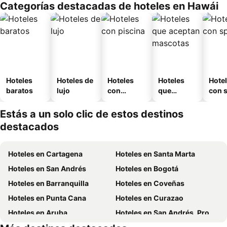
Categorías destacadas de hoteles en Hawái
Hoteles
Hoteles de
Hoteles
Hoteles
Hote
baratos
lujo
con
que
con 
piscina
aceptan
mascotas
Estás a un solo clic de estos destinos
destacados
Hoteles en Cartagena
Hoteles en Santa Marta
Hoteles en San Andrés
Hoteles en Bogotá
Hoteles en Barranquilla
Hoteles en Coveñas
Hoteles en Punta Cana
Hoteles en Curazao
Hoteles en Aruba
Hoteles en San Andrés, Providencia and Santa Catalina