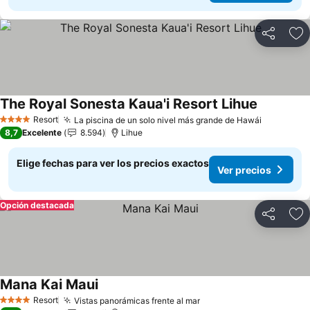
Compartir
Ag
The Royal Sonesta Kaua'i Resort Lihue
Ver preci
Resort
La piscina de un solo nivel más grande de Hawái
Ver preci
4 Estrellas
8,7
Excelente
8.594
Lihue
Elige fechas para ver los precios exactos
Ver precios
Opción destacada
Compartir
Ag
Mana Kai Maui
Ver precios
Resort
Vistas panorámicas frente al mar
Ver precios
4 Estrellas