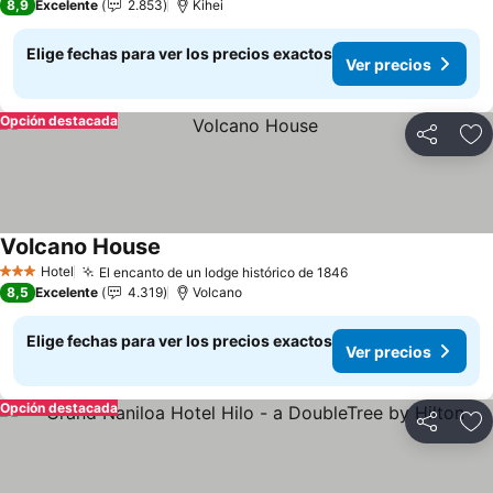
8,9
Excelente
2.853
Kihei
Elige fechas para ver los precios exactos
Ver precios
Opción destacada
Compartir
Ag
Volcano House
Ver precios
Hotel
El encanto de un lodge histórico de 1846
Ver precios
3 Estrellas
8,5
Excelente
4.319
Volcano
Elige fechas para ver los precios exactos
Ver precios
Opción destacada
Compartir
Ag