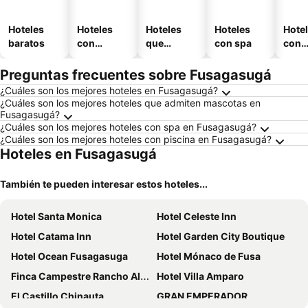
Hoteles
Hoteles
Hoteles
Hoteles
Hote
baratos
con
que
con spa
con
piscina
aceptan
esta
mascotas
mien
Preguntas frecuentes sobre Fusagasugá
¿Cuáles son los mejores hoteles en Fusagasugá?
¿Cuáles son los mejores hoteles que admiten mascotas en
Fusagasugá?
¿Cuáles son los mejores hoteles con spa en Fusagasugá?
¿Cuáles son los mejores hoteles con piscina en Fusagasugá?
Hoteles en Fusagasugá
También te pueden interesar estos hoteles...
Hotel Santa Monica
Hotel Celeste Inn
Hotel Catama Inn
Hotel Garden City Boutique
Hotel Ocean Fusagasuga
Hotel Mónaco de Fusa
Finca Campestre Rancho Alegre
Hotel Villa Amparo
El Castillo Chinauta
GRAN EMPERADOR