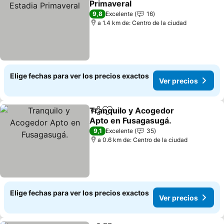
Primaveral
Ver precios
9,8
Excelente
16
a 1.4 km de: Centro de la ciudad
Elige fechas para ver los precios exactos
Ver precios
Tranquilo y Acogedor
Compartir
Agregar a favoritos
Apto en Fusagasugá.
Ver precios
9,1
Excelente
35
a 0.6 km de: Centro de la ciudad
Elige fechas para ver los precios exactos
Ver precios