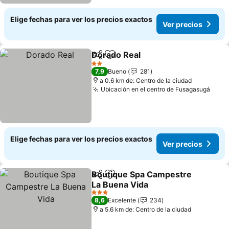
Elige fechas para ver los precios exactos
Ver precios
Dorado Real
Compartir
Agregar a favoritos
Ver precios
2 Estrellas
7,9
Bueno
281
a 0.6 km de: Centro de la ciudad
Ubicación en el centro de Fusagasugá
Ver 
Elige fechas para ver los precios exactos
Ver precios
Boutique Spa Campestre
Compartir
Agregar a favoritos
La Buena Vida
Ver precios
3 Estrellas
8,6
Excelente
234
a 5.6 km de: Centro de la ciudad