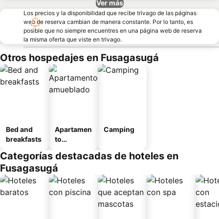
Ver más
Los precios y la disponibilidad que recibe trivago de las páginas
web de reserva cambian de manera constante. Por lo tanto, es
posible que no siempre encuentres en una página web de reserva
la misma oferta que viste en trivago.
Otros hospedajes en Fusagasugá
Bed and
Apartamen
Camping
breakfasts
to
amueblad
Categorías destacadas de hoteles en
o
Fusagasugá