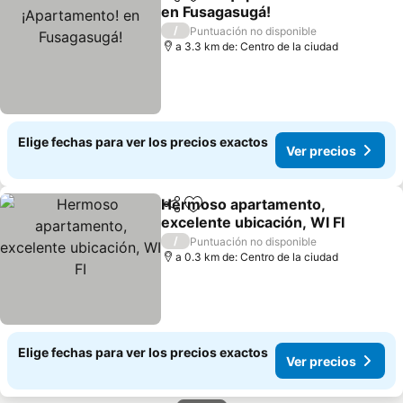
Compartir
Agregar a favoritos
en Fusagasugá!
Ver precios
/
Puntuación no disponible
a 3.3 km de: Centro de la ciudad
Elige fechas para ver los precios exactos
Ver precios
Hermoso apartamento,
Compartir
Agregar a favoritos
excelente ubicación, WI FI
Ver precios
/
Puntuación no disponible
a 0.3 km de: Centro de la ciudad
Elige fechas para ver los precios exactos
Ver precios