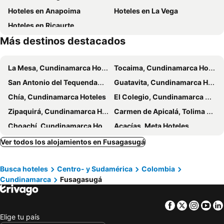
Hoteles en Anapoima
Hoteles en La Vega
Parque Natural Chicaque
Santuario de Monserrate
Hoteles en Ricaurte
Parque del Chicó
Temporada taurina en Bogotá
Más destinos destacados
Casa Museo Quinta de Bolívar
Complejo Acuático Simón Bolívar
Recorrido para niños por el centro histórico
Centro Cultural Gabriel García Márquez
La Mesa, Cundinamarca Hoteles
Tocaima, Cundinamarca Hoteles
Centro de Convenciones Girardot
San Antonio del Tequendama, Cundinamarca Hoteles
Guatavita, Cundinamarca Hoteles
Chía, Cundinamarca Hoteles
El Colegio, Cundinamarca Hoteles
Zipaquirá, Cundinamarca Hoteles
Carmen de Apicalá, Tolima Hoteles
Choachí, Cundinamarca Hoteles
Acacías, Meta Hoteles
Soacha, Cundinamarca Hoteles
Apulo, Cundinamarca Hoteles
Ver todos los alojamientos en Fusagasugá
El Espinal, Tolima Hoteles
Guamal, Meta Hoteles
Busca hoteles
Centro- y Sudamérica
Colombia
Sasaima, Cundinamarca Hoteles
Tocancipá, Cundinamarca Hoteles
Cundinamarca
Fusagasugá
Vergara, Cundinamarca Hoteles
Prado, Tolima Hoteles
La Calera, Cundinamarca Hoteles
Nocaima, Cundinamarca Hoteles
Facebook
Twitter
Insta
Yo
Bogotá, Bogotá Hoteles
Villa De Leyva, Boyacá Hoteles
Elige tu país