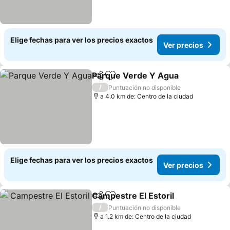
Elige fechas para ver los precios exactos
Ver precios
Parque Verde Y Agua
Compartir
Agregar a favoritos
Ver 
/
Puntuación no disponible
a 4.0 km de: Centro de la ciudad
Elige fechas para ver los precios exactos
Ver precios
Campestre El Estoril
Compartir
Agregar a favoritos
Ver p
/
Puntuación no disponible
a 1.2 km de: Centro de la ciudad