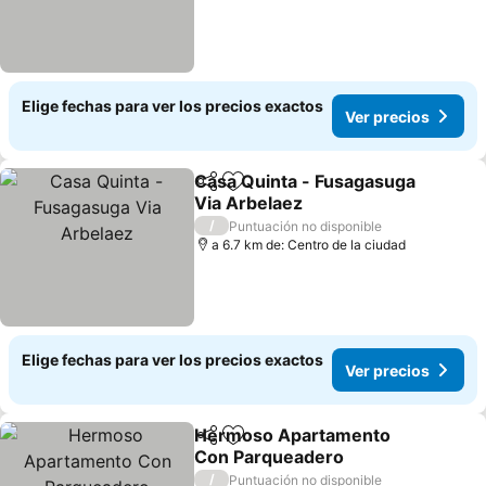
Elige fechas para ver los precios exactos
Ver precios
Casa Quinta - Fusagasuga
Compartir
Agregar a favoritos
Via Arbelaez
Ver precios
/
Puntuación no disponible
a 6.7 km de: Centro de la ciudad
Elige fechas para ver los precios exactos
Ver precios
Hermoso Apartamento
Compartir
Agregar a favoritos
Con Parqueadero
Ver precios
/
Puntuación no disponible