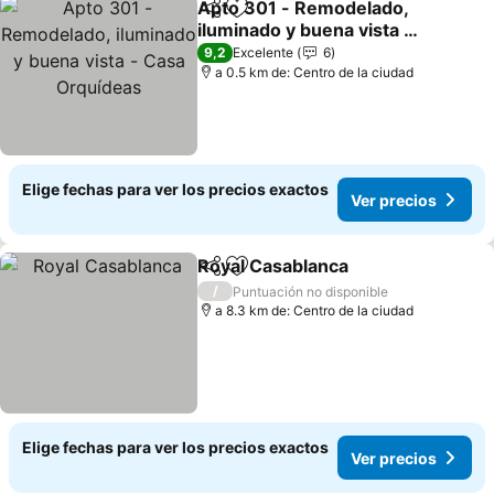
Apto 301 - Remodelado,
Compartir
Agregar a favoritos
iluminado y buena vista -
Casa Orquídeas
Ver precios
9,2
Excelente
6
a 0.5 km de: Centro de la ciudad
Elige fechas para ver los precios exactos
Ver precios
Royal Casablanca
Compartir
Agregar a favoritos
Ver prec
/
Puntuación no disponible
a 8.3 km de: Centro de la ciudad
Elige fechas para ver los precios exactos
Ver precios