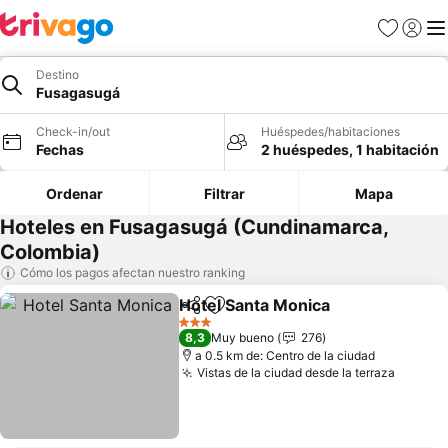
Favoritos
Iniciar 
Me
Destino
Fusagasugá
Check-in/out
Huéspedes/habitaciones
Fechas
2 huéspedes, 1 habitación
Ordenar
Filtrar
Mapa
Hoteles en Fusagasugá (Cundinamarca,
Colombia)
Cómo los pagos afectan nuestro ranking
Hotel Santa Monica
Compartir
Agregar a favoritos
Ver pre
3 Estrellas
8,3
Muy bueno
276
a 0.5 km de: Centro de la ciudad
Vistas de la ciudad desde la terraza
Ver pr