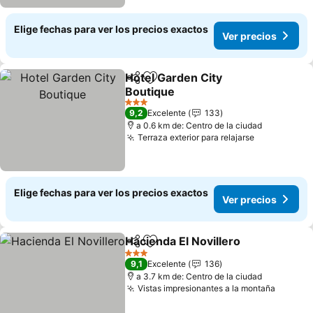
Elige fechas para ver los precios exactos
Ver precios
Hotel Garden City
Compartir
Agregar a favoritos
Boutique
Ver precios
3 Estrellas
9,2
Excelente
133
a 0.6 km de: Centro de la ciudad
Terraza exterior para relajarse
Ver precio
Elige fechas para ver los precios exactos
Ver precios
Hacienda El Novillero
Compartir
Agregar a favoritos
Ver p
3 Estrellas
9,1
Excelente
136
a 3.7 km de: Centro de la ciudad
Vistas impresionantes a la montaña
Ver pre