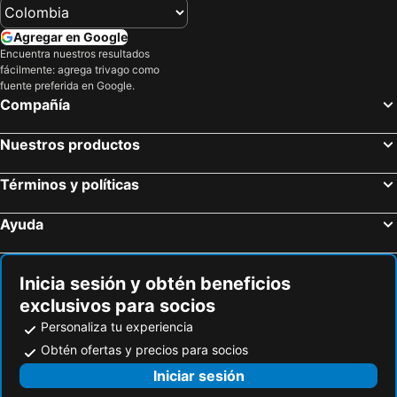
Villeta, Cundinamarca Hoteles
Anapoima, Cundinamarca Hoteles
La Vega, Cundinamarca Hoteles
Guaduas, Cundinamarca Hoteles
Agregar en Google
Encuentra nuestros resultados
Honda, Tolima Hoteles
Tunja, Boyacá Hoteles
fácilmente: agrega trivago como
Cartagena, Bolívar Hoteles
Santa Marta, Magdalena Hoteles
fuente preferida en Google.
Compañía
San Andrés, San Andrés, Providencia and Santa Catalina Hoteles
Medellín, Antioquia Hoteles
Barranquilla, Atlántico Hoteles
Coveñas, Sucre Hoteles
Nuestros productos
Cali, Valle del Cauca Hoteles
Melgar, Tolima Hoteles
Términos y políticas
Ayuda
Inicia sesión y obtén beneficios
exclusivos para socios
Personaliza tu experiencia
Obtén ofertas y precios para socios
Iniciar sesión