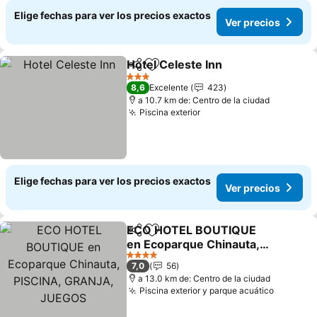
Elige fechas para ver los precios exactos
Ver precios
Hotel Celeste Inn
Compartir
Agregar a favoritos
Ver preci
3 Estrellas
8,6
Excelente
423
a 10.7 km de: Centro de la ciudad
Piscina exterior
Ver precios
Elige fechas para ver los precios exactos
Ver precios
ECO HOTEL BOUTIQUE
Compartir
Agregar a favoritos
en Ecoparque Chinauta,
PISCINA, GRANJA,
Ver precios
4 Estrellas
7,0
56
JUEGOS
a 13.0 km de: Centro de la ciudad
Piscina exterior y parque acuático
Ver pre