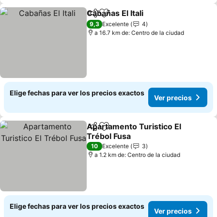
Cabañas El Itali
Compartir
Agregar a favoritos
Ver precios
9,3
Excelente
4
a 16.7 km de: Centro de la ciudad
Elige fechas para ver los precios exactos
Ver precios
Apartamento Turistico El
Compartir
Agregar a favoritos
Trébol Fusa
Ver precios
10
Excelente
3
a 1.2 km de: Centro de la ciudad
Elige fechas para ver los precios exactos
Ver precios