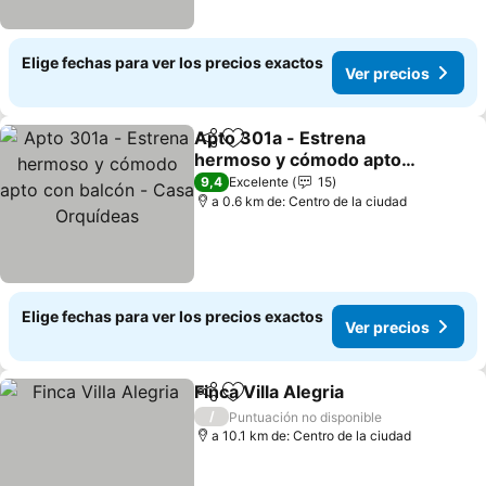
Elige fechas para ver los precios exactos
Ver precios
Apto 301a - Estrena
Compartir
Agregar a favoritos
hermoso y cómodo apto
con balcón - Casa
Ver precios
9,4
Excelente
15
Orquídeas
a 0.6 km de: Centro de la ciudad
Elige fechas para ver los precios exactos
Ver precios
Finca Villa Alegria
Compartir
Agregar a favoritos
Ver prec
/
Puntuación no disponible
a 10.1 km de: Centro de la ciudad