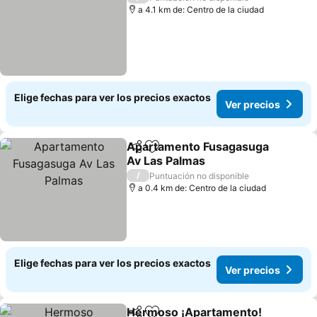
a 4.1 km de: Centro de la ciudad
Elige fechas para ver los precios exactos
Ver precios
Apartamento Fusagasuga
Compartir
Agregar a favoritos
Av Las Palmas
Ver precios
/
Puntuación no disponible
a 0.4 km de: Centro de la ciudad
Elige fechas para ver los precios exactos
Ver precios
Hermoso ¡Apartamento!