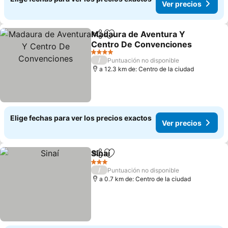
Ver precios
Madaura de Aventura Y
Compartir
Agregar a favoritos
Centro De Convenciones
Ver precios
4 Estrellas
/
Puntuación no disponible
a 12.3 km de: Centro de la ciudad
Elige fechas para ver los precios exactos
Ver precios
Sinaí
Compartir
Agregar a favoritos
Ver precios
3 Estrellas
/
Puntuación no disponible
a 0.7 km de: Centro de la ciudad