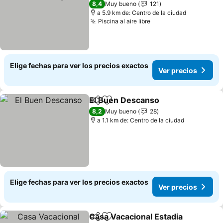
Ver precios
8,4
Muy bueno
121
a 5.9 km de: Centro de la ciudad
Piscina al aire libre
Ver precios
Elige fechas para ver los precios exactos
Ver precios
El Buen Descanso
Compartir
Agregar a favoritos
Ver prec
8,2
Muy bueno
28
a 1.1 km de: Centro de la ciudad
Elige fechas para ver los precios exactos
Ver precios
Casa Vacacional Estadia
Compartir
Agregar a favoritos