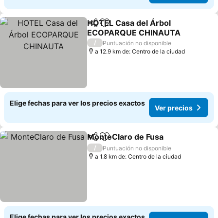
HOTEL Casa del Árbol
Compartir
Agregar a favoritos
ECOPARQUE CHINAUTA
Ver precios
/
Puntuación no disponible
a 12.9 km de: Centro de la ciudad
Elige fechas para ver los precios exactos
Ver precios
MonteClaro de Fusa
Compartir
Agregar a favoritos
Ver pr
/
Puntuación no disponible
a 1.8 km de: Centro de la ciudad
Elige fechas para ver los precios exactos