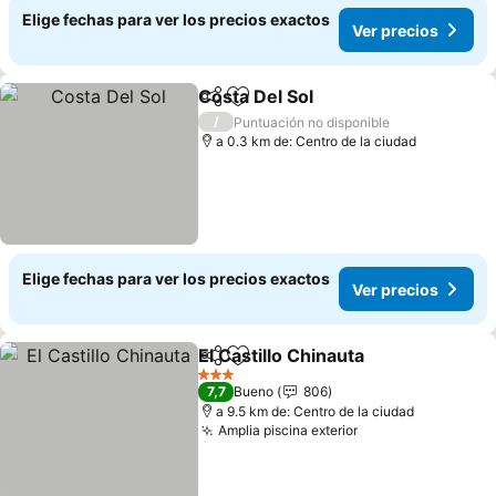
Elige fechas para ver los precios exactos
Ver precios
Costa Del Sol
Compartir
Agregar a favoritos
Ver precios
/
Puntuación no disponible
a 0.3 km de: Centro de la ciudad
Elige fechas para ver los precios exactos
Ver precios
El Castillo Chinauta
Compartir
Agregar a favoritos
Ver pre
3 Estrellas
7,7
Bueno
806
a 9.5 km de: Centro de la ciudad
Amplia piscina exterior
Ver precios