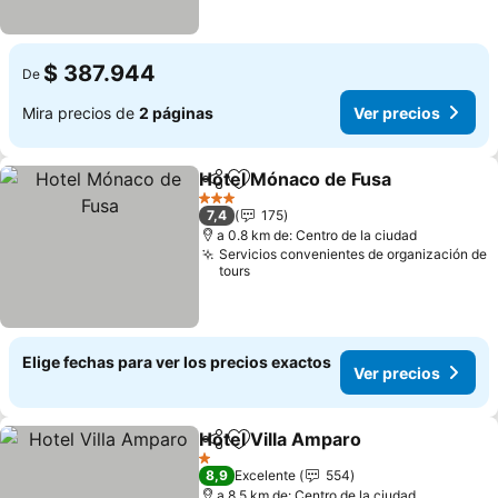
$ 387.944
De
Mira precios de
2 páginas
Ver precios
Hotel Mónaco de Fusa
Compartir
Agregar a favoritos
Ver 
3 Estrellas
7,4
175
a 0.8 km de: Centro de la ciudad
Servicios convenientes de organización de
tours
Elige fechas para ver los precios exactos
Ver precios
Hotel Villa Amparo
Compartir
Agregar a favoritos
Ver pre
1 Estrellas
8,9
Excelente
554
a 8.5 km de: Centro de la ciudad