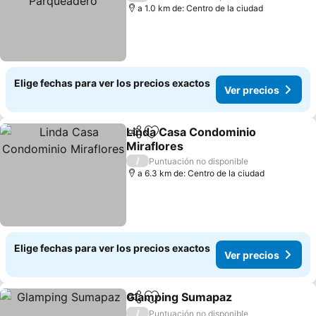
a 1.0 km de: Centro de la ciudad
Elige fechas para ver los precios exactos
Ver precios
Linda Casa Condominio
Compartir
Agregar a favoritos
Miraflores
Ver precios
/
Puntuación no disponible
a 6.3 km de: Centro de la ciudad
Elige fechas para ver los precios exactos
Ver precios
Glamping Sumapaz
Compartir
Agregar a favoritos
Ver pre
/
Puntuación no disponible