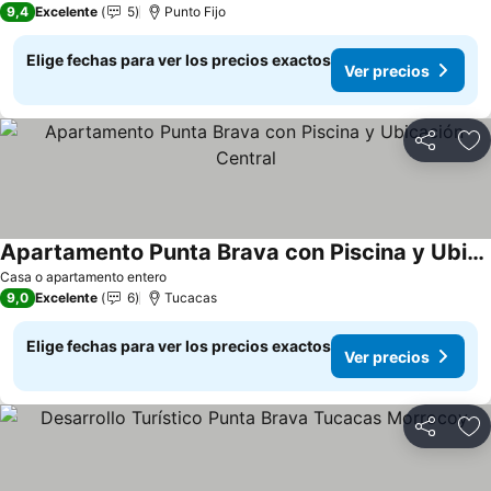
9,4
Excelente
5
Punto Fijo
Elige fechas para ver los precios exactos
Ver precios
Compartir
Ag
Apartamento Punta Brava con Piscina y Ubicación Central
Ver precios
Casa o apartamento entero
9,0
Excelente
6
Tucacas
Elige fechas para ver los precios exactos
Ver precios
Compartir
Ag