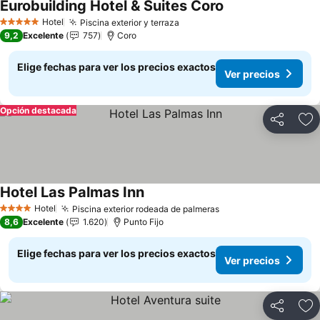
Eurobuilding Hotel & Suites Coro
Ver precios
Hotel
Piscina exterior y terraza
Ver precios
5 Estrellas
9,2
Excelente
757
Coro
Elige fechas para ver los precios exactos
Ver precios
Opción destacada
Compartir
Ag
Hotel Las Palmas Inn
Ver precios
Hotel
Piscina exterior rodeada de palmeras
Ver precios
4 Estrellas
8,6
Excelente
1.620
Punto Fijo
Elige fechas para ver los precios exactos
Ver precios
Compartir
Ag