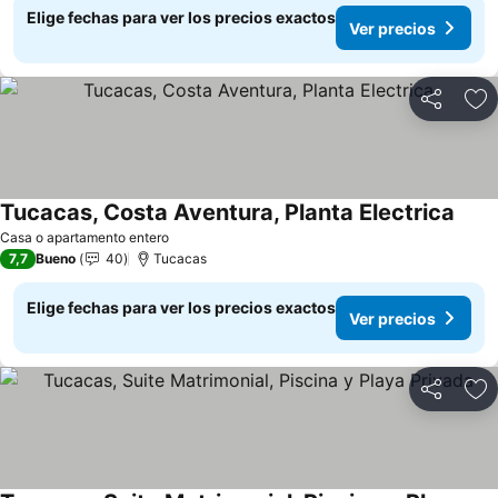
Elige fechas para ver los precios exactos
Ver precios
Compartir
Ag
Tucacas, Costa Aventura, Planta Electrica
Ver p
Casa o apartamento entero
7,7
Bueno
40
Tucacas
Elige fechas para ver los precios exactos
Ver precios
Compartir
Ag