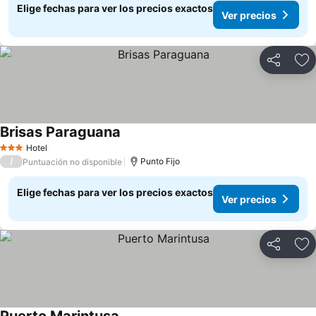
Elige fechas para ver los precios exactos
Ver precios
Compartir
Ag
Brisas Paraguana
Ver precios
Hotel
3 Estrellas
/
Punto Fijo
Puntuación no disponible
Elige fechas para ver los precios exactos
Ver precios
Compartir
Ag