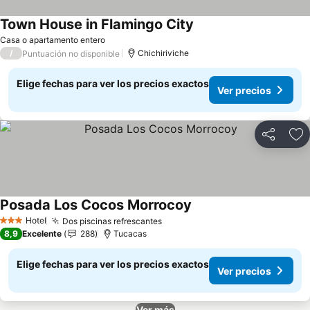
Town House in Flamingo City
Ver precios
Casa o apartamento entero
/
Chichiriviche
Puntuación no disponible
Elige fechas para ver los precios exactos
Ver precios
Compartir
Ag
Posada Los Cocos Morrocoy
Ver precios
Hotel
Dos piscinas refrescantes
Ver precios
3 Estrellas
8,9
Excelente
288
Tucacas
Elige fechas para ver los precios exactos
Ver precios
Ver más