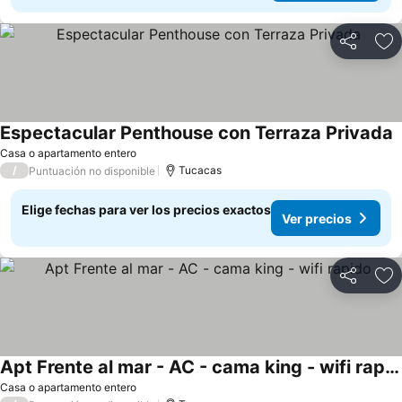
Compartir
Ag
Espectacular Penthouse con Terraza Privada
V
Casa o apartamento entero
/
Tucacas
Puntuación no disponible
Elige fechas para ver los precios exactos
Ver precios
Compartir
Ag
Apt Frente al mar - AC - cama king - wifi rapido
Ver precios
Casa o apartamento entero