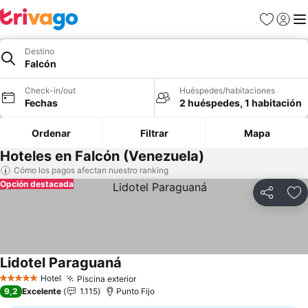
Favoritos
Iniciar 
Me
Destino
Falcón
Check-in/out
Huéspedes/habitaciones
Fechas
2 huéspedes, 1 habitación
Ordenar
Filtrar
Mapa
Hoteles en Falcón (Venezuela)
Cómo los pagos afectan nuestro ranking
Opción destacada
Compartir
Ag
Lidotel Paraguaná
Ver precios
Hotel
Piscina exterior
Ver precios
5 Estrellas
9,2
Excelente
1.115
Punto Fijo