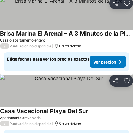
Compartir
Ag
Brisa Marina El Arenal – A 3 Minutos de la Playa
Ver precios
Casa o apartamento entero
/
Chichiriviche
Puntuación no disponible
Elige fechas para ver los precios exactos
Ver precios
Compartir
Ag
Casa Vacacional Playa Del Sur
Ver precios
Apartamento amueblado
/
Chichiriviche
Puntuación no disponible