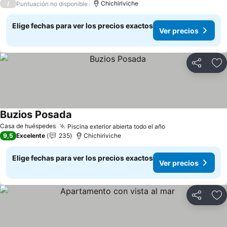
/
Chichiriviche
Puntuación no disponible
Elige fechas para ver los precios exactos
Ver precios
Compartir
Ag
Buzios Posada
Ver precios
Casa de huéspedes
Piscina exterior abierta todo el año
Ver precios
9,5
Excelente
235
Chichiriviche
Elige fechas para ver los precios exactos
Ver precios
Compartir
Ag