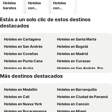
Hoteles
Hoteles
Hoteles
baratos
con
con
piscina
estaciona
miento
Estás a un solo clic de estos destinos
destacados
Hoteles en Cartagena
Hoteles en Santa Marta
Hoteles en San Andrés
Hoteles en Bogotá
Hoteles en Coveñas
Hoteles en Madrid
Hoteles en Punta Cana
Hoteles en Curazao
Hoteles en Aruba
Hoteles en San Andrés, Providencia and Santa Catalina
Más destinos destacados
Hoteles en Cundinamarca
Hoteles en República Dominicana
Hoteles en Medellín
Hoteles en Barranquilla
Hoteles en Cali
Hoteles en Ciudad de Panamá
Hoteles en Nueva York
Hoteles en Cancún
Hoteles en Bucaramanga
Hoteles en Miami