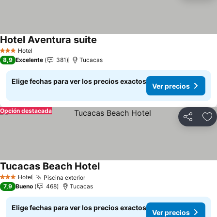
Hotel Aventura suite
Ver precios
Hotel
3 Estrellas
8,9
Excelente
381
Tucacas
Elige fechas para ver los precios exactos
Ver precios
Opción destacada
Compartir
Ag
Tucacas Beach Hotel
Ver precios
Hotel
Piscina exterior
Ver precios
3 Estrellas
7,9
Bueno
468
Tucacas
Elige fechas para ver los precios exactos
Ver precios