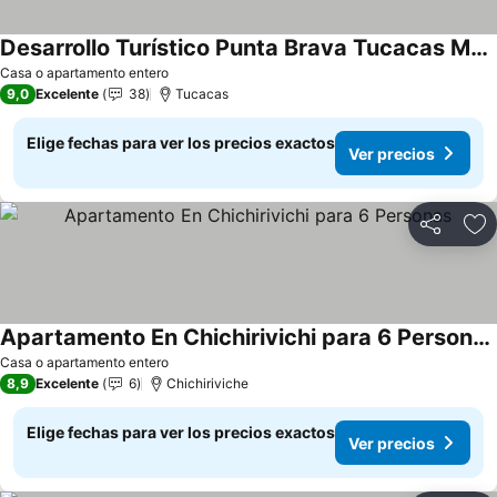
Desarrollo Turístico Punta Brava Tucacas Morrocoy
Ver precios
Casa o apartamento entero
9,0
Excelente
38
Tucacas
Elige fechas para ver los precios exactos
Ver precios
Compartir
Ag
Apartamento En Chichirivichi para 6 Personas
Ver precios
Casa o apartamento entero
8,9
Excelente
6
Chichiriviche
Elige fechas para ver los precios exactos
Ver precios