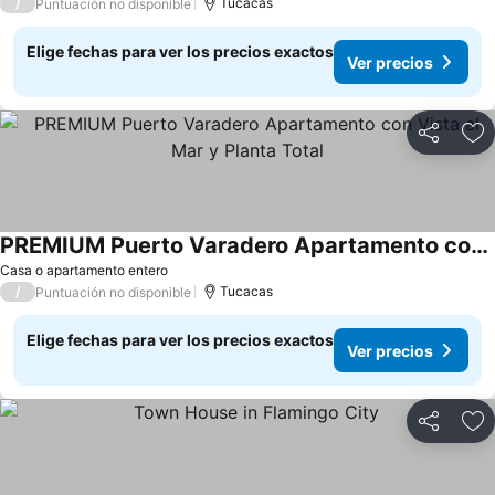
/
Tucacas
Puntuación no disponible
Elige fechas para ver los precios exactos
Ver precios
Compartir
Ag
PREMIUM Puerto Varadero Apartamento con Vista al Mar y Planta Total
Ver precios
Casa o apartamento entero
/
Tucacas
Puntuación no disponible
Elige fechas para ver los precios exactos
Ver precios
Compartir
Ag