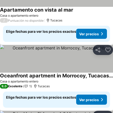
Apartamento con vista al mar
Ver precios
Casa o apartamento entero
/
Tucacas
Puntuación no disponible
Elige fechas para ver los precios exactos
Ver precios
Compartir
Ag
Oceanfront apartment in Morrocoy, Tucacas, PB
Ver precios
Casa o apartamento entero
9,0
Excelente
1
Tucacas
Elige fechas para ver los precios exactos
Ver precios