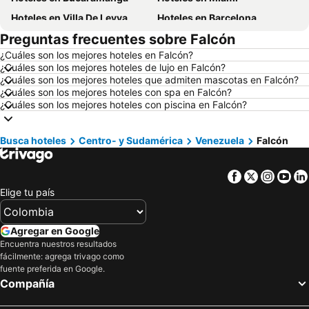
Hoteles en Villa De Leyva
Hoteles en Barcelona
Preguntas frecuentes sobre Falcón
Hoteles en Melgar
Hoteles en París
¿Cuáles son los mejores hoteles en Falcón?
Hoteles en Roma
Hoteles en Ciudad de México
¿Cuáles son los mejores hoteles de lujo en Falcón?
Hoteles en Pereira
Hoteles en Orlando
¿Cuáles son los mejores hoteles que admiten mascotas en Falcón?
¿Cuáles son los mejores hoteles con spa en Falcón?
Hoteles en Villavicencio
Hoteles en Río de Janeiro
¿Cuáles son los mejores hoteles con piscina en Falcón?
Hoteles en Girardot
Hoteles en Panamá
Hoteles en Santiago de Chile
Hoteles en Los Cabos
Busca hoteles
Centro- y Sudamérica
Venezuela
Falcón
Hoteles en Colombia
Hoteles en Isla Margarita
Facebook
Twitter
Insta
Yo
Hoteles en Riviera Maya
Hoteles en Risaralda
Elige tu país
Hoteles en EE. UU.
Hoteles en Quindío
Hoteles en Argentina
Hoteles en Jamaica
Agregar en Google
Hoteles en Amazonas
Hoteles en Bahamas
Encuentra nuestros resultados
fácilmente: agrega trivago como
Hoteles en España
Hoteles en Florida
fuente preferida en Google.
Hoteles en Eje Cafetero
Hoteles en Portugal
Compañía