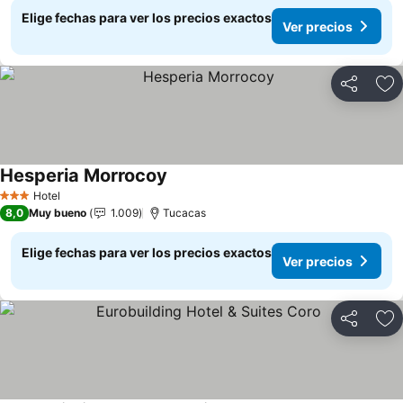
Elige fechas para ver los precios exactos
Ver precios
Compartir
Ag
Hesperia Morrocoy
Ver precios
Hotel
3 Estrellas
8,0
Muy bueno
1.009
Tucacas
Elige fechas para ver los precios exactos
Ver precios
Compartir
Ag