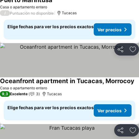
Puerto Marintusa
Ver precios
Casa o apartamento entero
/
Tucacas
Puntuación no disponible
Elige fechas para ver los precios exactos
Ver precios
Compartir
Ag
Oceanfront apartment in Tucacas, Morrocoy
Ve
Casa o apartamento entero
9,3
Excelente
3
Tucacas
Elige fechas para ver los precios exactos
Ver precios
Compartir
Ag