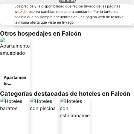
Los precios y la disponibilidad que recibe trivago de las páginas
web de reserva cambian de manera constante. Por lo tanto, es
posible que no siempre encuentres en una página web de reserva
la misma oferta que viste en trivago.
Otros hospedajes en Falcón
Apartamen
to
amueblad
Categorías destacadas de hoteles en Falcón
o