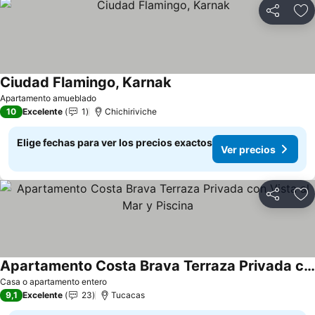
Compartir
Ag
Ciudad Flamingo, Karnak
Ver precios
Apartamento amueblado
10
Excelente
1
Chichiriviche
Elige fechas para ver los precios exactos
Ver precios
Compartir
Ag
Apartamento Costa Brava Terraza Privada con Vista al Mar y Piscina
Ver precios
Casa o apartamento entero
9,1
Excelente
23
Tucacas