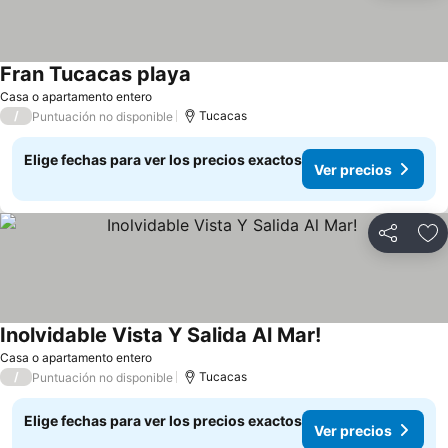
Fran Tucacas playa
Ver precios
Casa o apartamento entero
/
Tucacas
Puntuación no disponible
Elige fechas para ver los precios exactos
Ver precios
Compartir
Ag
Inolvidable Vista Y Salida Al Mar!
Ver precios
Casa o apartamento entero
/
Tucacas
Puntuación no disponible
Elige fechas para ver los precios exactos
Ver precios