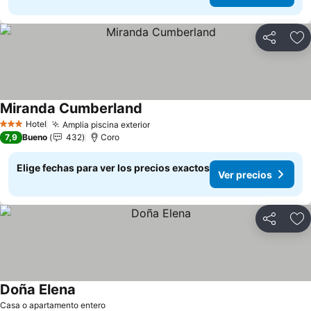
Compartir
Ag
Miranda Cumberland
Ver precios
Hotel
Amplia piscina exterior
Ver precios
3 Estrellas
7,9
Bueno
432
Coro
Elige fechas para ver los precios exactos
Ver precios
Compartir
Ag
Doña Elena
Ver precios
Casa o apartamento entero