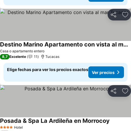
Compartir
Ag
Destino Marino Apartamento con vista al mar Tucacas
Ver precios
Casa o apartamento entero
8,7
Excelente
11
Tucacas
Elige fechas para ver los precios exactos
Ver precios
Compartir
Ag
Posada & Spa La Ardileña en Morrocoy
Ver preci
Hotel
4 Estrellas