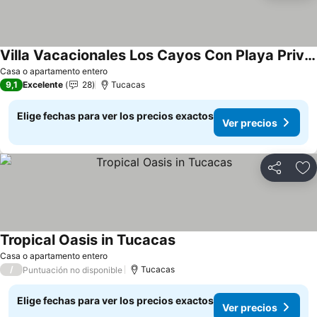
Villa Vacacionales Los Cayos Con Playa Privada
Ver precios
Casa o apartamento entero
9,1
Excelente
28
Tucacas
Elige fechas para ver los precios exactos
Ver precios
Compartir
Ag
Tropical Oasis in Tucacas
Ver precios
Casa o apartamento entero
/
Tucacas
Puntuación no disponible
Elige fechas para ver los precios exactos
Ver precios