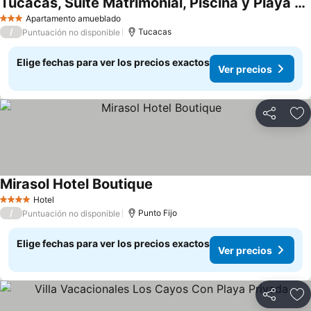
Tucacas, Suite Matrimonial, Piscina y Playa Privada
Ver precios
Apartamento amueblado
3 Estrellas
/
Tucacas
Puntuación no disponible
Elige fechas para ver los precios exactos
Ver precios
Compartir
Ag
Mirasol Hotel Boutique
Ver precios
Hotel
4 Estrellas
/
Punto Fijo
Puntuación no disponible
Elige fechas para ver los precios exactos
Ver precios
Compartir
Ag