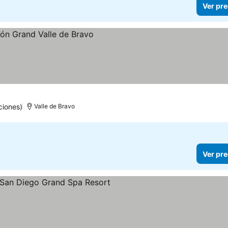
Ver pre
s
ciones)
Valle de Bravo
Ver pre