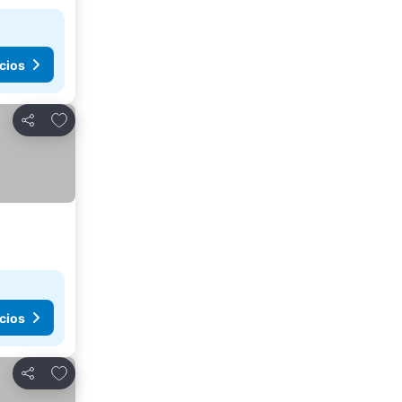
cios
Agregar a favoritos
Compartir
cios
Agregar a favoritos
Compartir