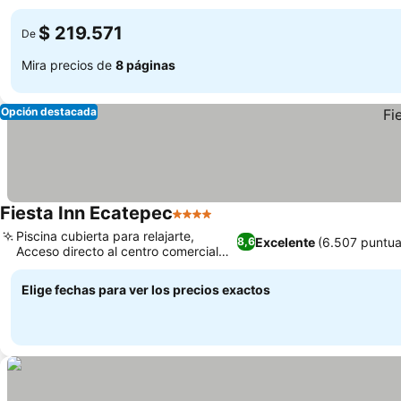
Ver precios
auténtica
$ 219.571
De
Mira precios de
8 páginas
Opción destacada
Fiesta Inn Ecatepec
4 Estrellas
Ver precios
Piscina cubierta para relajarte,
Excelente
(6.507 puntua
8,6
Acceso directo al centro comercial
Ver precios
Las Américas
Elige fechas para ver los precios exactos