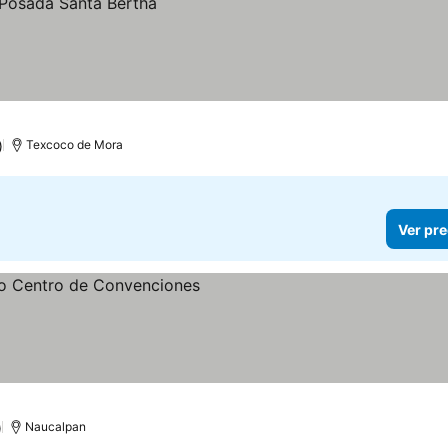
)
Texcoco de Mora
Ver pre
recios
)
Naucalpan