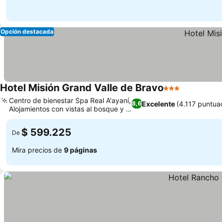
Opción destacada
Hotel Misión Grand Valle de Bravo
3 Estrellas
Ver precio
Centro de bienestar Spa Real A'ayaní,
Excelente
(4.117 puntua
8,6
Alojamientos con vistas al bosque y al
Ver precios
río
$ 599.225
De
Mira precios de
9 páginas