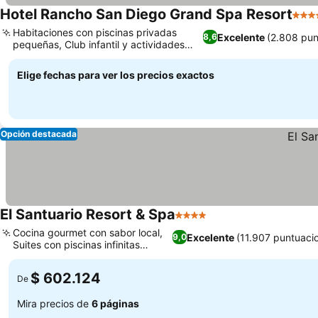
Hotel Rancho San Diego Grand Spa Resort
4 Est
Habitaciones con piscinas privadas
Excelente
(2.808 pun
8,6
pequeñas, Club infantil y actividades
Ver precios
para los peques
Elige fechas para ver los precios exactos
Opción destacada
El Santuario Resort & Spa
4 Estrellas
Ver precios
Cocina gourmet con sabor local,
Excelente
(11.907 puntuaci
9,0
Suites con piscinas infinitas
Ver precios
privadas
$ 602.124
De
Mira precios de
6 páginas