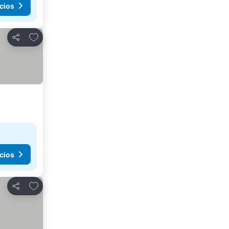
cios
Agregar a favoritos
Compartir
cios
Agregar a favoritos
Compartir