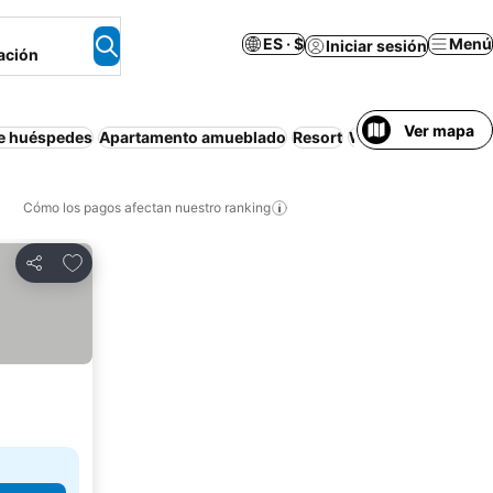
ES · $
Menú
Iniciar sesión
ación
Ver mapa
e huéspedes
Apartamento amueblado
Resort
Wifi
Bed and break
Cómo los pagos afectan nuestro ranking
Agregar a favoritos
Compartir