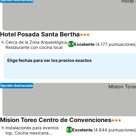
Hotel Posada Santa Bertha
3 Estrellas
Ver precios
Cerca de la Zona Arqueológica,
Excelente
(4.177 puntuaciones
8,5
Restaurante con cocina local
Ver precios
Elige fechas para ver los precios exactos
Opción destacada
Mision Toreo Centro de Convenciones
3 Estrellas
Ver p
Instalaciones para eventos
Excelente
(4.844 puntuaciones
8,5
top, Cocina mexicana