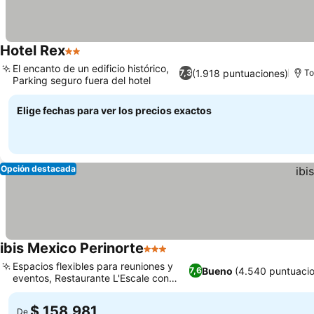
Hotel Rex
2 Estrellas
Ver precios
El encanto de un edificio histórico,
(1.918 puntuaciones)
7,3
To
Parking seguro fuera del hotel
Ver precios
Elige fechas para ver los precios exactos
Opción destacada
ibis Mexico Perinorte
3 Estrellas
Ver precios
Espacios flexibles para reuniones y
Bueno
(4.540 puntuaci
7,6
eventos, Restaurante L'Escale con
Ver precios
terraza
$ 158.981
De