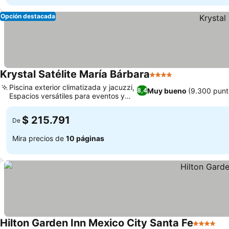
Opción destacada
Krystal Satélite María Bárbara
4 Estrellas
Ver precios
Piscina exterior climatizada y jacuzzi,
Muy bueno
(9.300 punt
8,4
Espacios versátiles para eventos y
Ver precios
reuniones
$ 215.791
De
Mira precios de
10 páginas
Hilton Garden Inn Mexico City Santa Fe
4 Estrell
Ve