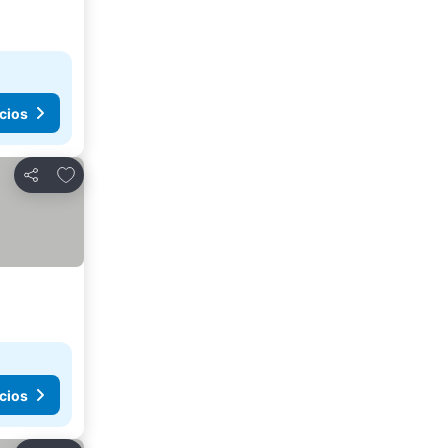
cios
Agregar a favoritos
Compartir
cios