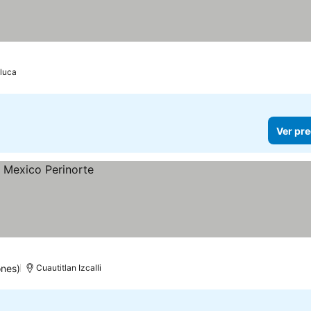
luca
Ver pre
ones)
Cuautitlan Izcalli