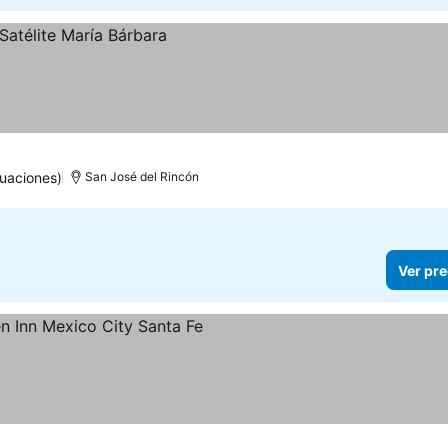
uaciones)
San José del Rincón
Ver pre
as
r precios