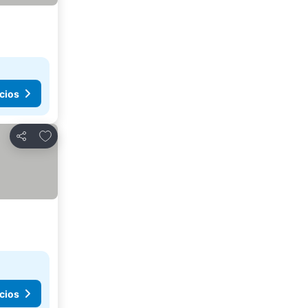
cios
Agregar a favoritos
Compartir
cios