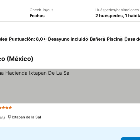
Check-in/out
Huéspedes/habitaciones
Fechas
2 huéspedes, 1 habit
eles
Puntuación: 8,0+
Desayuno incluido
Bañera
Piscina
Casa d
co (México)
4 Estrellas
Ver precios
es)
Ixtapan de la Sal