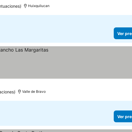
ntuaciones)
Huixquilucan
Ver pre
aciones)
Valle de Bravo
Ver pre