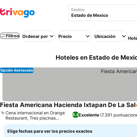
Destino
Filtros
Ordenar por
Precio
Ubicación
Hot
Hoteles en Estado de Mexi
Opción destacada
Fiesta Americana Hacienda Ixtapan De La Sal
Cena internacional en Orange
Excelente
(7.391 puntuacion
8,4
Restaurant, Tres piscinas
Ver precios
diferentes
Elige fechas para ver los precios exactos