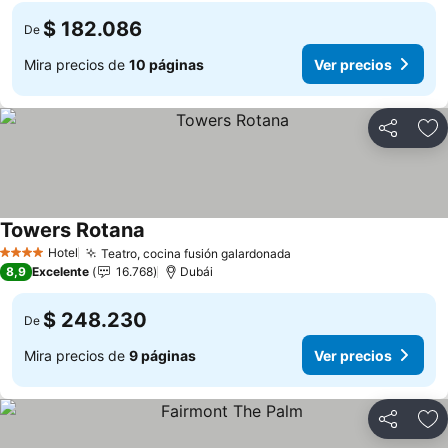
$ 182.086
De
Mira precios de
10 páginas
Ver precios
Compartir
Ag
Towers Rotana
Ver precios
Hotel
Teatro, cocina fusión galardonada
Ver precios
4 Estrellas
8,9
Excelente
16.768
Dubái
$ 248.230
De
Mira precios de
9 páginas
Ver precios
Compartir
Ag