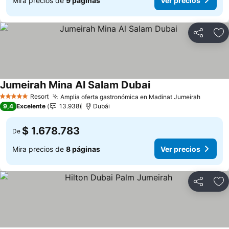
Mira precios de
9 páginas
Ver precios
Compartir
Ag
Jumeirah Mina Al Salam Dubai
Ver precios
Resort
Amplia oferta gastronómica en Madinat Jumeirah
Ver pre
5 Estrellas
9,4
Excelente
13.938
Dubái
$ 1.678.783
De
Mira precios de
8 páginas
Ver precios
Compartir
Ag