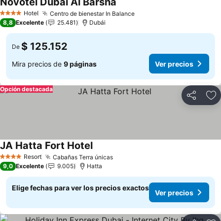
Novotel Dubai Al Barsha
Ver precios
Hotel
Centro de bienestar In Balance
Ver precios
4 Estrellas
8,8
Excelente
25.481
Dubái
$ 125.152
De
Mira precios de
9 páginas
Ver precios
Opción destacada
Compartir
Ag
JA Hatta Fort Hotel
Ver precios
Resort
Cabañas Terra únicas
Ver precios
4 Estrellas
9,0
Excelente
9.005
Hatta
Elige fechas para ver los precios exactos
Ver precios