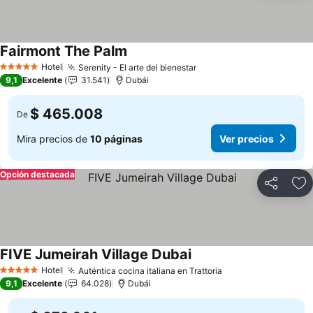
Fairmont The Palm
Ver precios
Hotel
Serenity - El arte del bienestar
Ver precios
5 Estrellas
9,1
Excelente
31.541
Dubái
$ 465.008
De
Mira precios de
10 páginas
Ver precios
Opción destacada
Compartir
Ag
FIVE Jumeirah Village Dubai
Ver precios
Hotel
Auténtica cocina italiana en Trattoria
Ver precios
5 Estrellas
9,1
Excelente
64.028
Dubái