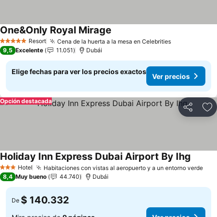
One&Only Royal Mirage
Ver precios
Resort
Cena de la huerta a la mesa en Celebrities
Ver precios
5 Estrellas
9,5
Excelente
11.051
Dubái
Elige fechas para ver los precios exactos
Ver precios
Opción destacada
Compartir
Ag
Holiday Inn Express Dubai Airport By Ihg
Ver pre
Hotel
Habitaciones con vistas al aeropuerto y a un entorno verde
Ver
3 Estrellas
8,4
Muy bueno
44.740
Dubái
$ 140.332
De