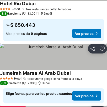
Hotel Riu Dubai
Ver precios
Resort
Tres restaurantes buffet temáticos
Ver precios
4 Estrellas
8,8
Excelente
13.004
Dubái
$ 650.443
De
Mira precios de
9 páginas
Ver precios
Compartir
Ag
Jumeirah Marsa Al Arab Dubai
Ver precios
Hotel
Restaurante griego Iliana frente a la playa
Ver precios
5 Estrellas
8,9
Excelente
2.331
Dubái
Elige fechas para ver los precios exactos
Ver precios