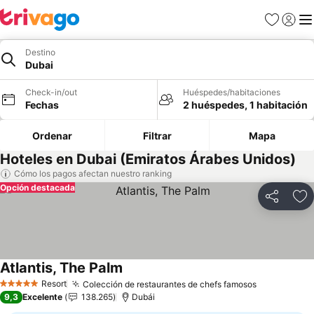
Favoritos
Iniciar 
Me
Destino
Dubai
Check-in/out
Huéspedes/habitaciones
Fechas
2 huéspedes, 1 habitación
Ordenar
Filtrar
Mapa
Hoteles en Dubai (Emiratos Árabes Unidos)
Cómo los pagos afectan nuestro ranking
Opción destacada
Compartir
Ag
Atlantis, The Palm
Ver precios
Resort
Colección de restaurantes de chefs famosos
Ver precio
5 Estrellas
9,3
Excelente
138.265
Dubái