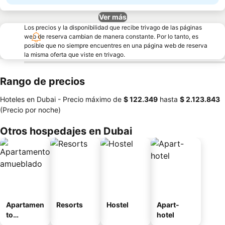
Ver más
Los precios y la disponibilidad que recibe trivago de las páginas
web de reserva cambian de manera constante. Por lo tanto, es
posible que no siempre encuentres en una página web de reserva
la misma oferta que viste en trivago.
Rango de precios
Hoteles en Dubai -
Precio máximo
de
‎$ 122.349
hasta
‎$ 2.123.843
(Precio por noche)
Otros hospedajes en Dubai
Apartamen
Resorts
Hostel
Apart-
to
hotel
amueblad