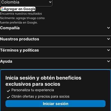
Hoteles en Quindío
Hoteles en Argentina
Agregar en Google
Hoteles en Jamaica
Hoteles en Amazonas
Encuentra nuestros resultados
fácilmente: agrega trivago como
Hoteles en Bahamas
Hoteles en España
fuente preferida en Google.
Hoteles en Florida
Hoteles en Eje Cafetero
Compañía
Hoteles en Portugal
Nuestros productos
Términos y políticas
Ayuda
Inicia sesión y obtén beneficios
exclusivos para socios
Personaliza tu experiencia
Obtén ofertas y precios para socios
Iniciar sesión