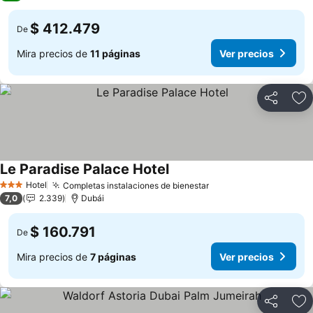
$ 412.479
De
Mira precios de
11 páginas
Ver precios
Compartir
Ag
Le Paradise Palace Hotel
Ver precios
Hotel
Completas instalaciones de bienestar
Ver precios
3 Estrellas
7,0
2.339
Dubái
$ 160.791
De
Mira precios de
7 páginas
Ver precios
Compartir
Ag