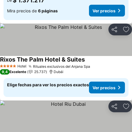
$ 1.371.217
De
Mira precios de
6 páginas
Ver precios
Compartir
Ag
Rixos The Palm Hotel & Suites
Ver precios
Hotel
Rituales exclusivos del Anjana Spa
Ver precios
5 Estrellas
9,4
Excelente
25.737
Dubái
Elige fechas para ver los precios exactos
Ver precios
Compartir
Ag