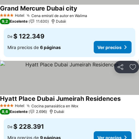
Grand Mercure Dubai city
Ver precios
Hotel
Cena emiratí de autor en Walima
Ver precios
4 Estrellas
9,2
Excelente
11.630
Dubái
$ 122.349
De
Mira precios de
6 páginas
Ver precios
Compartir
Ag
Hyatt Place Dubai Jumeirah Residences
Ver pre
Hotel
Cocina panasiática en Wox
Ver precios
4 Estrellas
8,6
Excelente
2.696
Dubái
$ 228.391
De
Mira precios de
9 páginas
Ver precios