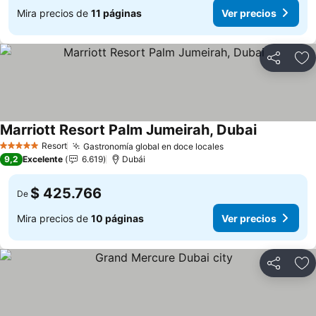
Mira precios de
11 páginas
Ver precios
Compartir
Ag
Marriott Resort Palm Jumeirah, Dubai
Ver precio
Resort
Gastronomía global en doce locales
Ver precios
5 Estrellas
9,2
Excelente
6.619
Dubái
$ 425.766
De
Mira precios de
10 páginas
Ver precios
Compartir
Ag