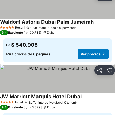
Waldorf Astoria Dubai Palm Jumeirah
Ver precio
Resort
Club infantil Coco's supervisado
Ver precios
5 Estrellas
9,4
Excelente
30.785
Dubái
$ 540.908
De
Mira precios de
6 páginas
Ver precios
Compartir
Ag
JW Marriott Marquis Hotel Dubai
Ver precios
Hotel
Buffet interactivo global Kitchen6
Ver precios
5 Estrellas
9,3
Excelente
43.329
Dubái