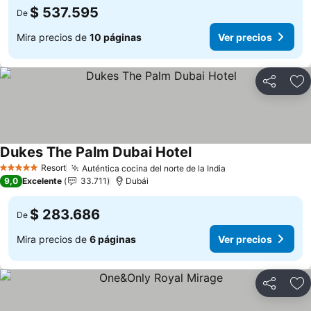
$ 537.595
De
Mira precios de
10 páginas
Ver precios
Compartir
Ag
Dukes The Palm Dubai Hotel
Ver precios
Resort
Auténtica cocina del norte de la India
Ver precios
5 Estrellas
9,0
Excelente
33.711
Dubái
$ 283.686
De
Mira precios de
6 páginas
Ver precios
Compartir
Ag