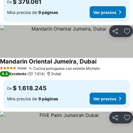
$ 379.061
De
Mira precios de
9 páginas
Ver precios
Compartir
Ag
Mandarin Oriental Jumeira, Dubai
Ver precios
Hotel
Cocina portuguesa con estrella Michelin
Ver precios
5 Estrellas
9,4
Excelente
7.614
Dubái
$ 1.618.245
De
Mira precios de
9 páginas
Ver precios
Compartir
Ag