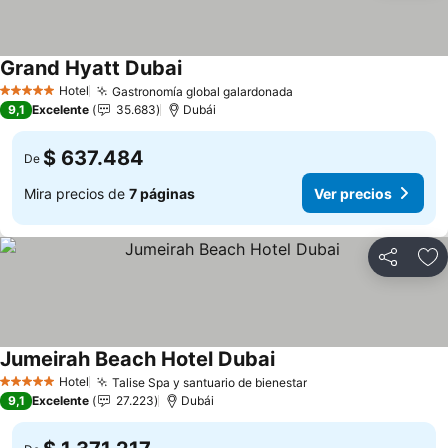
Grand Hyatt Dubai
Ver precios
Hotel
Gastronomía global galardonada
Ver precios
5 Estrellas
9,1
Excelente
35.683
Dubái
$ 637.484
De
Mira precios de
7 páginas
Ver precios
Compartir
Ag
Jumeirah Beach Hotel Dubai
Ver precios
Hotel
Talise Spa y santuario de bienestar
Ver precios
5 Estrellas
9,1
Excelente
27.223
Dubái