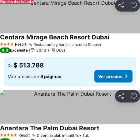
Opción destacada
Compartir
Ag
Centara Mirage Beach Resort Dubai
Ver precios
Resort
Restaurante y bar en la azotea Sheesh
Ver precios
4 Estrellas
9,0
Excelente
30.161
Dubái
$ 513.788
De
Mira precios de
9 páginas
Ver precios
Compartir
Ag
Anantara The Palm Dubai Resort
Ver precios
Resort
Divertido club infantil Tuk Tuk
Ver precios
5 Estrellas