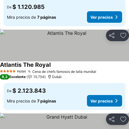
$ 1.120.985
De
Mira precios de
7 páginas
Ver precios
Compartir
Ag
Atlantis The Royal
Ver precios
Hotel
Cena de chefs famosos de talla mundial
Ver precios
5 Estrellas
9,3
Excelente
15.754
Dubái
$ 2.123.843
De
Mira precios de
7 páginas
Ver precios
Compartir
Ag