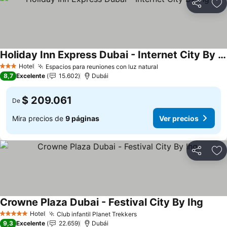
Compartir
Ag
Holiday Inn Express Dubai - Internet City By Ihg
Ver precios
Hotel
Espacios para reuniones con luz natural
Ver precios
3 Estrellas
8,7
Excelente
15.602
Dubái
$ 209.061
De
Mira precios de
9 páginas
Ver precios
Compartir
Ag
Crowne Plaza Dubai - Festival City By Ihg
Ver pr
Hotel
Club infantil Planet Trekkers
Ver precios
5 Estrellas
9,3
Excelente
22.659
Dubái