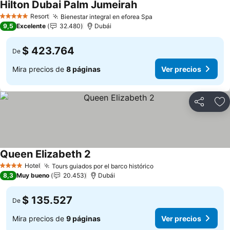
Hilton Dubai Palm Jumeirah
Ver precios
Resort
Bienestar integral en eforea Spa
Ver precios
5 Estrellas
9,5
Excelente
32.480
Dubái
$ 423.764
De
Mira precios de
8 páginas
Ver precios
Compartir
Ag
Queen Elizabeth 2
Ver precios
Hotel
Tours guiados por el barco histórico
Ver precios
4 Estrellas
8,3
Muy bueno
20.453
Dubái
$ 135.527
De
Mira precios de
9 páginas
Ver precios