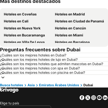
Más destinos destacados
Hoteles en Cundinamarca
Hoteles en República Dominicana
Hoteles en Coveñas
Hoteles en Madrid
Hoteles en Cali
Hoteles en Ciudad de Panamá
Hoteles en Nueva York
Hoteles en Cancún
Hoteles en Bucaramanga
Hoteles en Miami
Hoteles en Villa De Leyva
Hoteles en Barcelona
Preguntas frecuentes sobre Dubai
Hoteles en Melgar
Hoteles en París
¿Cuáles son los mejores hoteles en Dubai?
Hoteles en Roma
Hoteles en Ciudad de México
¿Cuáles son los mejores hoteles de lujo en Dubai?
Hoteles en Pereira
Hoteles en Orlando
¿Cuáles son los mejores hoteles que admiten mascotas en Dubai?
¿Cuáles son los mejores hoteles con spa en Dubai?
Hoteles en Villavicencio
Hoteles en Río de Janeiro
¿Cuáles son los mejores hoteles con piscina en Dubai?
Hoteles en Girardot
Hoteles en Panamá
Hoteles en Santiago de Chile
Hoteles en Madrid
Busca hoteles
Asia
Emiratos Árabes Unidos
Dubai
Hoteles en Los Cabos
Hoteles en Colombia
Facebook
Twitter
Insta
Yo
Hoteles en Isla Margarita
Hoteles en Riviera Maya
Elige tu país
Hoteles en Risaralda
Hoteles en EE. UU.