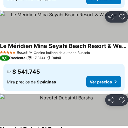
Compartir
Ag
Le Méridien Mina Seyahi Beach Resort & Waterpark
Ver precios
Resort
Cocina italiana de autor en Bussola
Ver precios
5 Estrellas
8,9
Excelente
17.314
Dubái
$ 541.745
De
Mira precios de
9 páginas
Ver precios
Compartir
Ag