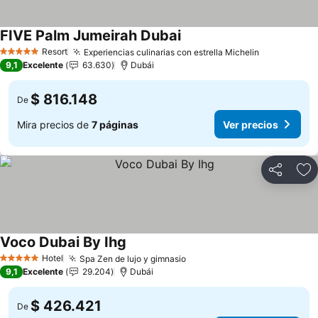
FIVE Palm Jumeirah Dubai
Ver precios
Resort
Experiencias culinarias con estrella Michelin
Ver precio
5 Estrellas
9,1
Excelente
63.630
Dubái
$ 816.148
De
Mira precios de
7 páginas
Ver precios
Compartir
Ag
Voco Dubai By Ihg
Ver precios
Hotel
Spa Zen de lujo y gimnasio
Ver precios
5 Estrellas
9,1
Excelente
29.204
Dubái
$ 426.421
De