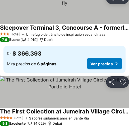
Compartir
Ag
Sleepover Terminal 3, Concourse A - formerly sleep 'n fly
Ver precios
Hotel
Un refugio de tránsito de inspiración escandinava
Ver precio
3 Estrellas
7,6
Bueno
4.919
Dubái
$ 366.393
De
Mira precios de
6 páginas
Ver precios
Compartir
Ag
The First Collection at Jumeirah Village Circle, a Tribute Portfolio Hotel
Ver precios
Hotel
Sabores sudamericanos en Santè Ria
Ver precios
4 Estrellas
9,1
Excelente
14.029
Dubái