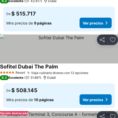
9,2
Excelente
43.617
Dubái
$ 515.717
De
Mira precios de
9 páginas
Ver precios
Compartir
Ag
Sofitel Dubai The Palm
Ver precios
Resort
Viaje culinario diverso con 12 opciones
Ver precios
5 Estrellas
9,3
Excelente
51.897
Dubái
$ 508.145
De
Mira precios de
10 páginas
Ver precios
Opción destacada