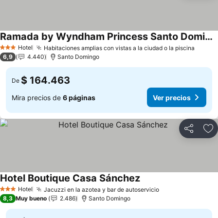
Ramada by Wyndham Princess Santo Domingo
Ver precios
Hotel
Habitaciones amplias con vistas a la ciudad o la piscina
Ver pr
3 Estrellas
6,9
4.440
Santo Domingo
$ 164.463
De
Mira precios de
6 páginas
Ver precios
Compartir
Ag
Hotel Boutique Casa Sánchez
Ver precios
Hotel
Jacuzzi en la azotea y bar de autoservicio
Ver precios
3 Estrellas
8,3
Muy bueno
2.486
Santo Domingo