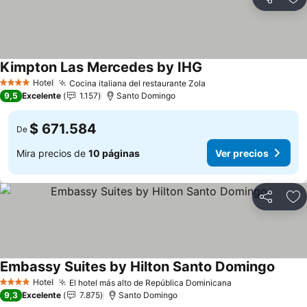
Compartir
Ag
Kimpton Las Mercedes by IHG
Ver precios
Hotel
Cocina italiana del restaurante Zola
Ver precios
4 Estrellas
9,5
Excelente
1.157
Santo Domingo
$ 671.584
De
Mira precios de
10 páginas
Ver precios
Compartir
Ag
Embassy Suites by Hilton Santo Domingo
Ver pr
Hotel
El hotel más alto de República Dominicana
Ver precios
4 Estrellas
9,3
Excelente
7.875
Santo Domingo