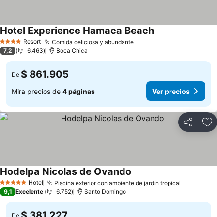
Hotel Experience Hamaca Beach
Ver precios
Resort
Comida deliciosa y abundante
Ver precios
4 Estrellas
7,2
6.463
Boca Chica
$ 861.905
De
Mira precios de
4 páginas
Ver precios
Compartir
Ag
Hodelpa Nicolas de Ovando
Ver precios
Hotel
Piscina exterior con ambiente de jardín tropical
Ver preci
5 Estrellas
9,1
Excelente
6.752
Santo Domingo
$ 381.227
De