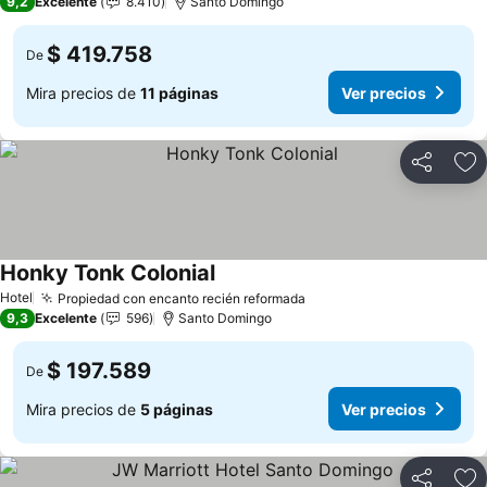
9,2
Excelente
8.410
Santo Domingo
$ 419.758
De
Mira precios de
11 páginas
Ver precios
Compartir
Ag
Honky Tonk Colonial
Ver precios
Hotel
Propiedad con encanto recién reformada
Ver precios
9,3
Excelente
596
Santo Domingo
$ 197.589
De
Mira precios de
5 páginas
Ver precios