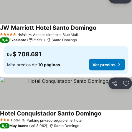
Compartir
Ag
JW Marriott Hotel Santo Domingo
Ver precios
Hotel
Acceso directo al Blue Mall
Ver precios
5 Estrellas
9,4
Excelente
5.950
Santo Domingo
$ 708.691
De
Mira precios de
10 páginas
Ver precios
Compartir
Ag
Hotel Conquistador Santo Domingo
Ver precios
Hotel
Parking privado seguro en el hotel
Ver precios
3 Estrellas
8,2
Muy bueno
3.062
Santo Domingo