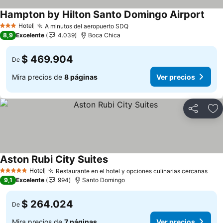
Hampton by Hilton Santo Domingo Airport
Ver 
Hotel
A minutos del aeropuerto SDQ
Ver precios
3 Estrellas
8,9
Excelente
4.039
Boca Chica
$ 469.904
De
Mira precios de
8 páginas
Ver precios
Compartir
Ag
Aston Rubi City Suites
Ver precios
Hotel
Restaurante en el hotel y opciones culinarias cercanas
Ver 
5 Estrellas
9,1
Excelente
994
Santo Domingo
$ 264.024
De
Mira precios de
7 páginas
Ver precios