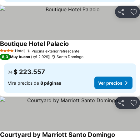
Compartir
Ag
Boutique Hotel Palacio
Ver precios
Hotel
Piscina exterior refrescante
Ver precios
4 Estrellas
8,3
Muy bueno
2.929
Santo Domingo
$ 223.557
De
Mira precios de
8 páginas
Ver precios
Compartir
Ag
Courtyard by Marriott Santo Domingo
Ver precio