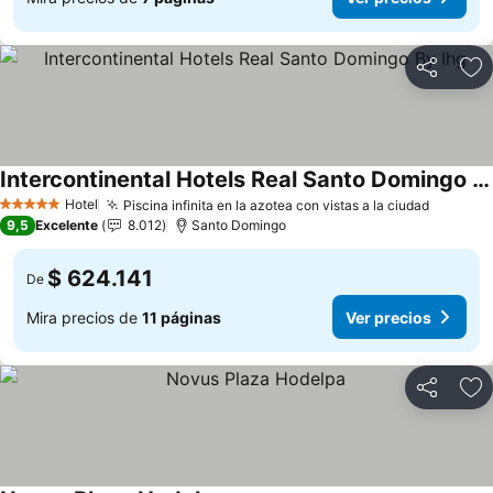
Compartir
Ag
Intercontinental Hotels Real Santo Domingo By Ihg
Ver precios
Hotel
Piscina infinita en la azotea con vistas a la ciudad
Ver pre
5 Estrellas
9,5
Excelente
8.012
Santo Domingo
$ 624.141
De
Mira precios de
11 páginas
Ver precios
Compartir
Ag