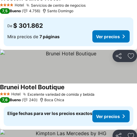
Ver precios
Hotel
Servicios de centro de negocios
Ver precios
4 Estrellas
7,5
Bueno
4.756
Santo Domingo
$ 301.862
De
Mira precios de
7 páginas
Ver precios
Compartir
Ag
Brunei Hotel Boutique
Ver precios
Hotel
Excelente variedad de comida y bebida
Ver precios
3 Estrellas
7,6
Bueno
240
Boca Chica
Elige fechas para ver los precios exactos
Ver precios