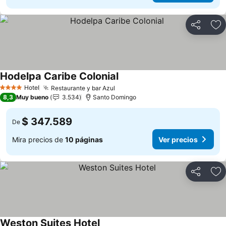
Compartir
Ag
Hodelpa Caribe Colonial
Ver precios
Hotel
Restaurante y bar Azul
Ver precios
4 Estrellas
8,3
Muy bueno
3.534
Santo Domingo
$ 347.589
De
Mira precios de
10 páginas
Ver precios
Compartir
Ag
Weston Suites Hotel