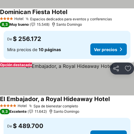
Dominican Fiesta Hotel
Ver precios
Hotel
Espacios dedicados para eventos y conferencias
Ver preci
4 Estrellas
8,3
Muy bueno
15.548
Santo Domingo
$ 256.172
De
Mira precios de
10 páginas
Ver precios
Opción destacada
Compartir
Ag
El Embajador, a Royal Hideaway Hotel
Ver precio
Hotel
Spa de bienestar completo
Ver precios
5 Estrellas
9,3
Excelente
11.642
Santo Domingo
$ 489.700
De