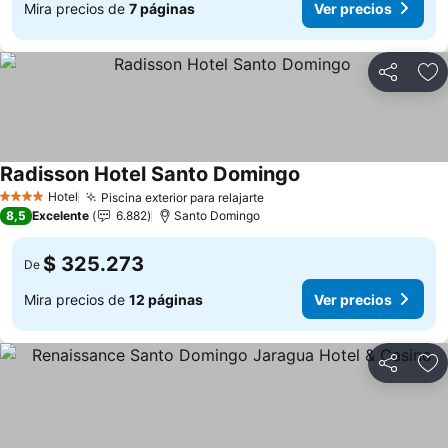
Mira precios de
7 páginas
Ver precios
Compartir
Ag
Radisson Hotel Santo Domingo
Ver precios
Hotel
Piscina exterior para relajarte
Ver precios
4 Estrellas
8,5
Excelente
6.882
Santo Domingo
$ 325.273
De
Mira precios de
12 páginas
Ver precios
Compartir
Ag