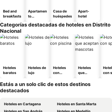
Bed and
Apartamen
Casa de
Apart-
breakfasts
to
huéspedes
hotel
amueblad
Categorías destacadas de hoteles en Distrito
o
Nacional
Hoteles
Hoteles de
Hoteles
Hoteles
Hote
baratos
lujo
con
que
con 
piscina
aceptan
mascotas
Estás a un solo clic de estos destinos
destacados
Hoteles en Cartagena
Hoteles en Santa Marta
Hoteles en San Andrés
Hoteles en Medellín