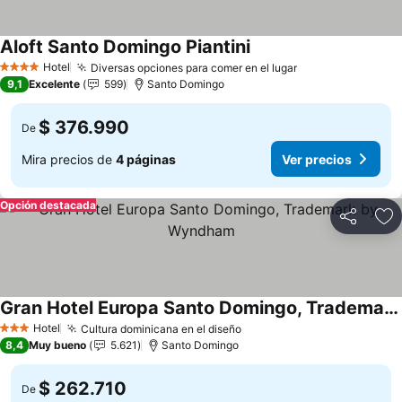
Aloft Santo Domingo Piantini
Ver precios
Hotel
Diversas opciones para comer en el lugar
Ver precios
4 Estrellas
9,1
Excelente
599
Santo Domingo
$ 376.990
De
Mira precios de
4 páginas
Ver precios
Opción destacada
Compartir
Ag
Gran Hotel Europa Santo Domingo, Trademark by Wyndham
Ver precios
Hotel
Cultura dominicana en el diseño
Ver precios
3 Estrellas
8,4
Muy bueno
5.621
Santo Domingo
$ 262.710
De