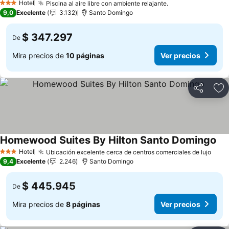
Hotel
Piscina al aire libre con ambiente relajante.
Ver precios
3 Estrellas
9,0
Excelente
3.132
Santo Domingo
$ 347.297
De
Mira precios de
10 páginas
Ver precios
Compartir
Ag
Homewood Suites By Hilton Santo Domingo
Ver
Hotel
Ubicación excelente cerca de centros comerciales de lujo
Ver 
3 Estrellas
9,4
Excelente
2.246
Santo Domingo
$ 445.945
De
Mira precios de
8 páginas
Ver precios