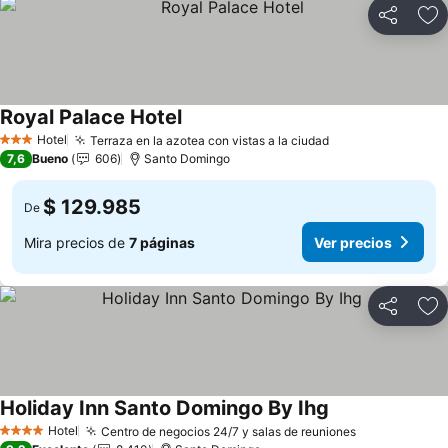
Compartir
Ag
Royal Palace Hotel
Ver precios
Hotel
Terraza en la azotea con vistas a la ciudad
Ver precios
3 Estrellas
7,6
Bueno
606
Santo Domingo
$ 129.985
De
Mira precios de
7 páginas
Ver precios
Compartir
Ag
Holiday Inn Santo Domingo By Ihg
Ver precios
Hotel
Centro de negocios 24/7 y salas de reuniones
Ver precios
4 Estrellas