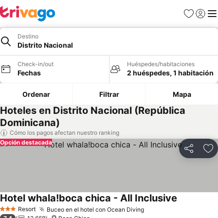
Favoritos
Iniciar 
Me
Destino
Distrito Nacional
Check-in/out
Huéspedes/habitaciones
Fechas
2 huéspedes, 1 habitación
Ordenar
Filtrar
Mapa
Hoteles en Distrito Nacional (República
Dominicana)
Cómo los pagos afectan nuestro ranking
Opción destacada
Compartir
Ag
Hotel whala!boca chica - All Inclusive
Ver precio
Resort
Buceo en el hotel con Ocean Diving
Ver precios
3 Estrellas