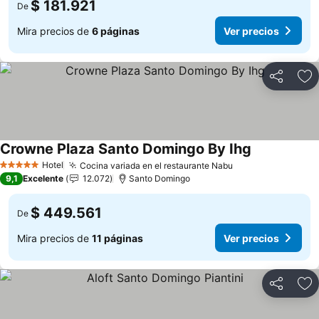
$ 181.921
De
Mira precios de
6 páginas
Ver precios
Compartir
Ag
Crowne Plaza Santo Domingo By Ihg
Ver precios
Hotel
Cocina variada en el restaurante Nabu
Ver precios
5 Estrellas
9,1
Excelente
12.072
Santo Domingo
$ 449.561
De
Mira precios de
11 páginas
Ver precios
Compartir
Ag