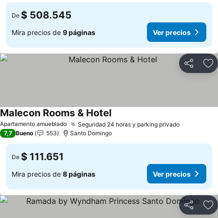
$ 508.545
De
Mira precios de
9 páginas
Ver precios
Compartir
Ag
Malecon Rooms & Hotel
Ver precios
Apartamento amueblado
Seguridad 24 horas y parking privado
Ver precio
7,7
Bueno
553
Santo Domingo
$ 111.651
De
Mira precios de
8 páginas
Ver precios
Compartir
Ag