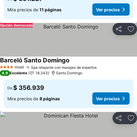
Mira precios de
11 páginas
Ver precios
Opción destacada
Compartir
Ag
Barceló Santo Domingo
Ver precios
Hotel
Spa relajante con masajes de expertos
Ver precios
4 Estrellas
8,9
Excelente
18.343
Santo Domingo
$ 356.939
De
Mira precios de
8 páginas
Ver precios
Compartir
Ag