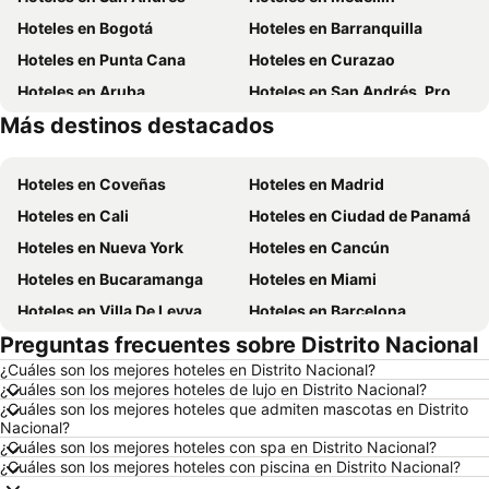
Hoteles en Bogotá
Hoteles en Barranquilla
Hoteles en Punta Cana
Hoteles en Curazao
Hoteles en Aruba
Hoteles en San Andrés, Providencia and Santa Catalina
Más destinos destacados
Hoteles en Cundinamarca
Hoteles en República Dominicana
Hoteles en Coveñas
Hoteles en Madrid
Hoteles en Cali
Hoteles en Ciudad de Panamá
Hoteles en Nueva York
Hoteles en Cancún
Hoteles en Bucaramanga
Hoteles en Miami
Hoteles en Villa De Leyva
Hoteles en Barcelona
Preguntas frecuentes sobre Distrito Nacional
Hoteles en Melgar
Hoteles en París
¿Cuáles son los mejores hoteles en Distrito Nacional?
Hoteles en Roma
Hoteles en Ciudad de México
¿Cuáles son los mejores hoteles de lujo en Distrito Nacional?
Hoteles en Pereira
Hoteles en Orlando
¿Cuáles son los mejores hoteles que admiten mascotas en Distrito
Nacional?
Hoteles en Villavicencio
Hoteles en Río de Janeiro
¿Cuáles son los mejores hoteles con spa en Distrito Nacional?
¿Cuáles son los mejores hoteles con piscina en Distrito Nacional?
Hoteles en Girardot
Hoteles en Panamá