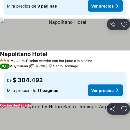
Mira precios de
9 páginas
Ver precios
Compartir
Ag
Napolitano Hotel
Ver precios
Hotel
Piscina exterior con bar junto a la piscina
Ver precios
3 Estrellas
8,0
Muy bueno
4.790
Santo Domingo
$ 304.492
De
Mira precios de
11 páginas
Ver precios
Opción destacada
Compartir
Ag