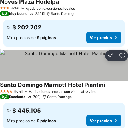
Novus Plaza Hodelpa
Ver precios
Hotel
Ayuda con excursiones locales
Ver precios
3 Estrellas
8,3
Muy bueno
2.191
Santo Domingo
$ 202.702
De
Mira precios de
9 páginas
Ver precios
Compartir
Ag
Santo Domingo Marriott Hotel Piantini
Ver precio
Hotel
Habitaciones amplias con vistas al skyline
Ver precios
4 Estrellas
9,2
Excelente
709
Santo Domingo
$ 445.105
De
Mira precios de
9 páginas
Ver precios