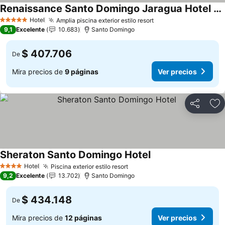
Renaissance Santo Domingo Jaragua Hotel & Casino
Ver precios
Hotel
Amplia piscina exterior estilo resort
Ver precios
5 Estrellas
9,1
Excelente
10.683
Santo Domingo
$ 407.706
De
Mira precios de
9 páginas
Ver precios
Compartir
Ag
Sheraton Santo Domingo Hotel
Ver precios
Hotel
Piscina exterior estilo resort
Ver precios
4 Estrellas
9,2
Excelente
13.702
Santo Domingo
$ 434.148
De
Mira precios de
12 páginas
Ver precios