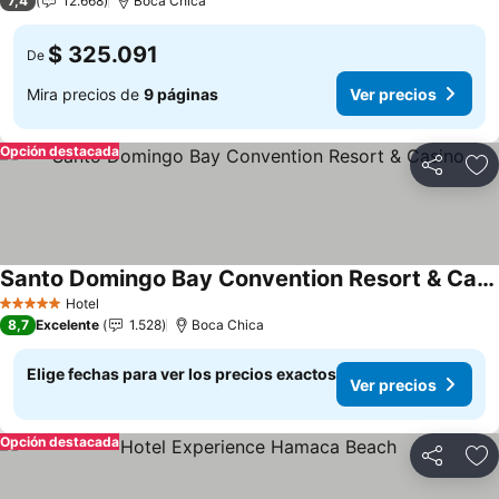
7,4
12.668
Boca Chica
$ 325.091
De
Mira precios de
9 páginas
Ver precios
Opción destacada
Compartir
Ag
Santo Domingo Bay Convention Resort & Casino
Ver precios
Hotel
5 Estrellas
8,7
Excelente
1.528
Boca Chica
Elige fechas para ver los precios exactos
Ver precios
Opción destacada
Compartir
Ag