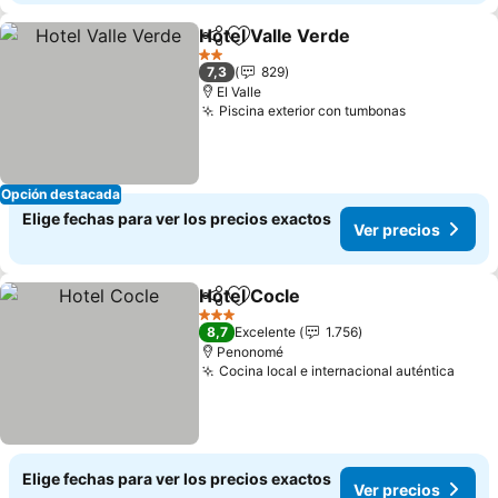
Hotel Valle Verde
Compartir
Agregar a favoritos
Ver prec
2 Estrellas
7,3
829
El Valle
Piscina exterior con tumbonas
Ver precio
Opción destacada
Elige fechas para ver los precios exactos
Ver precios
Hotel Cocle
Compartir
Agregar a favoritos
Ver precios
3 Estrellas
8,7
Excelente
1.756
Penonomé
Cocina local e internacional auténtica
Ver p
Elige fechas para ver los precios exactos
Ver precios