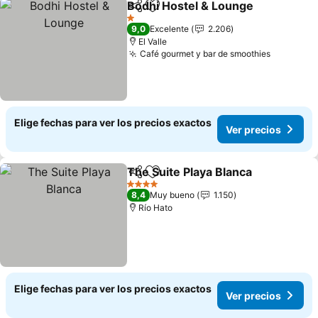
Bodhi Hostel & Lounge
Compartir
Agregar a favoritos
Ver
1 Estrellas
9,0
Excelente
2.206
El Valle
Café gourmet y bar de smoothies
Ver prec
Elige fechas para ver los precios exactos
Ver precios
The Suite Playa Blanca
Compartir
Agregar a favoritos
Ver
4 Estrellas
8,4
Muy bueno
1.150
Río Hato
Elige fechas para ver los precios exactos
Ver precios