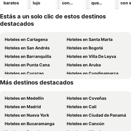
baratos
lujo
con
que
con 
piscina
aceptan
mascotas
Estás a un solo clic de estos destinos
destacados
Hoteles en Cartagena
Hoteles en Santa Marta
Hoteles en San Andrés
Hoteles en Bogotá
Hoteles en Barranquilla
Hoteles en Villa De Leyva
Hoteles en Punta Cana
Hoteles en Aruba
Hoteles en Curazao
Hoteles en Cundinamarca
Más destinos destacados
Hoteles en San Andrés, Providencia and Santa Catalina
Hoteles en Panamá
Hoteles en Medellín
Hoteles en Coveñas
Hoteles en Madrid
Hoteles en Cali
Hoteles en Nueva York
Hoteles en Ciudad de Panamá
Hoteles en Bucaramanga
Hoteles en Cancún