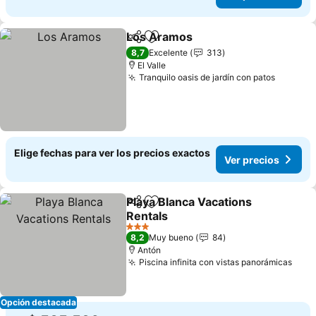
Los Aramos
Compartir
Agregar a favoritos
Ver precios
8,7
Excelente
313
El Valle
Tranquilo oasis de jardín con patos
Ver pre
Elige fechas para ver los precios exactos
Ver precios
Playa Blanca Vacations
Compartir
Agregar a favoritos
Rentals
Ver precios
3 Estrellas
8,2
Muy bueno
84
Antón
Piscina infinita con vistas panorámicas
Ver 
Opción destacada