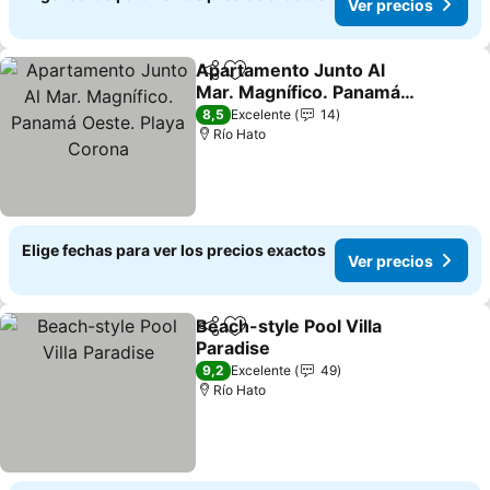
Ver precios
Apartamento Junto Al
Compartir
Agregar a favoritos
Mar. Magnífico. Panamá
Oeste. Playa Corona
Ver precios
8,5
Excelente
14
Río Hato
Elige fechas para ver los precios exactos
Ver precios
Beach-style Pool Villa
Compartir
Agregar a favoritos
Paradise
Ver precios
9,2
Excelente
49
Río Hato