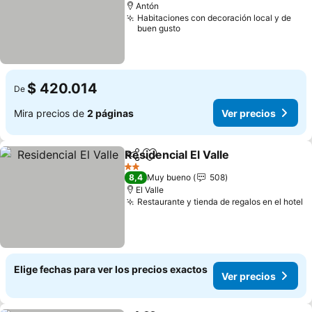
Antón
Habitaciones con decoración local y de
buen gusto
$ 420.014
De
Mira precios de
2 páginas
Ver precios
Residencial El Valle
Compartir
Agregar a favoritos
Ver pre
2 Estrellas
8,4
Muy bueno
508
El Valle
Restaurante y tienda de regalos en el hotel
V
Elige fechas para ver los precios exactos
Ver precios