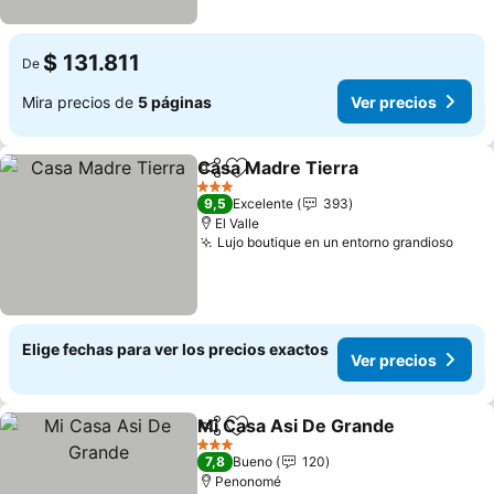
$ 131.811
De
Mira precios de
5 páginas
Ver precios
Casa Madre Tierra
Compartir
Agregar a favoritos
Ver pre
3 Estrellas
9,5
Excelente
393
El Valle
Lujo boutique en un entorno grandioso
Ver 
Elige fechas para ver los precios exactos
Ver precios
Mi Casa Asi De Grande
Compartir
Agregar a favoritos
Ver
3 Estrellas
7,8
Bueno
120
Penonomé