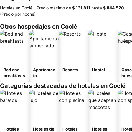
Hoteles en Coclé -
Precio máximo
de
‎$ 131.811
hasta
‎$ 844.520
(Precio por noche)
Otros hospedajes en Coclé
Bed and
Apartamen
Resorts
Hostel
Casa
breakfasts
to
hués
amueblad
Categorías destacadas de hoteles en Coclé
o
Hoteles
Hoteles de
Hoteles
Hoteles
Hote