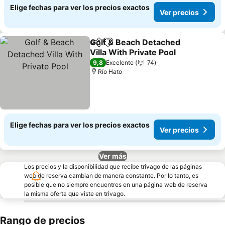
Elige fechas para ver los precios exactos
Ver precios
Golf & Beach Detached
Compartir
Agregar a favoritos
Villa With Private Pool
Ver precios
9,8
Excelente
74
Río Hato
Elige fechas para ver los precios exactos
Ver precios
Ver más
Los precios y la disponibilidad que recibe trivago de las páginas
web de reserva cambian de manera constante. Por lo tanto, es
posible que no siempre encuentres en una página web de reserva
la misma oferta que viste en trivago.
Rango de precios