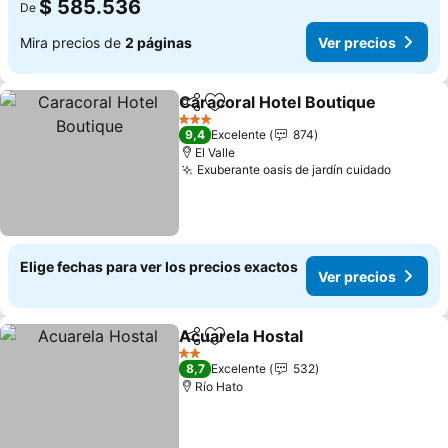
$ 585.536
De
Mira precios de
2 páginas
Ver precios
Caracoral Hotel Boutique
Compartir
Agregar a favoritos
V
3 Estrellas
9,4
Excelente
874
El Valle
Exuberante oasis de jardín cuidado
Ver pre
Elige fechas para ver los precios exactos
Ver precios
Acuarela Hostal
Compartir
Agregar a favoritos
Ver precio
2 Estrellas
8,7
Excelente
532
Río Hato