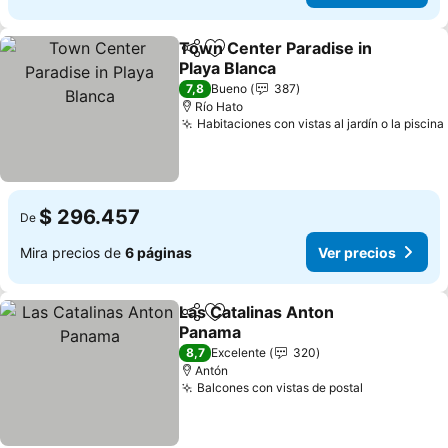
Town Center Paradise in
Compartir
Agregar a favoritos
Playa Blanca
Ver precios
7,8
Bueno
387
Río Hato
Habitaciones con vistas al jardín o la piscina
$ 296.457
De
Mira precios de
6 páginas
Ver precios
Las Catalinas Anton
Compartir
Agregar a favoritos
Panama
Ver precios
8,7
Excelente
320
Antón
Balcones con vistas de postal
Ver precio