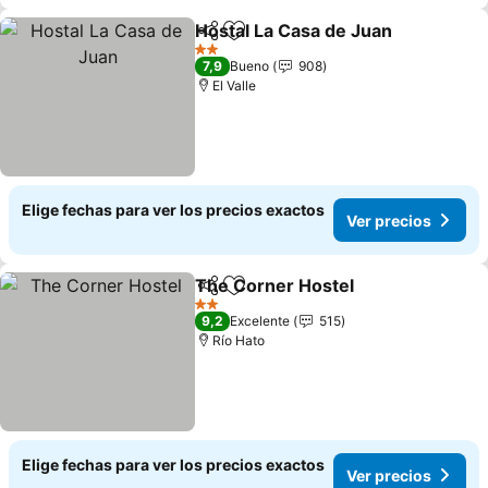
Hostal La Casa de Juan
Compartir
Agregar a favoritos
Ver
2 Estrellas
7,9
Bueno
908
El Valle
Elige fechas para ver los precios exactos
Ver precios
The Corner Hostel
Compartir
Agregar a favoritos
Ver pre
2 Estrellas
9,2
Excelente
515
Río Hato
Elige fechas para ver los precios exactos
Ver precios