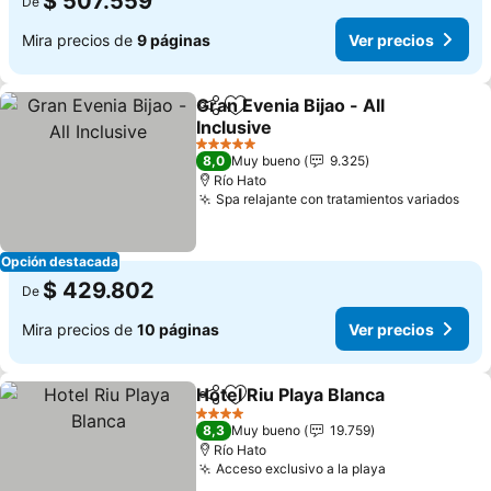
$ 507.559
De
Mira precios de
9 páginas
Ver precios
Gran Evenia Bijao - All
Compartir
Agregar a favoritos
Inclusive
Ver precios
5 Estrellas
8,0
Muy bueno
9.325
Río Hato
Spa relajante con tratamientos variados
Ver
Opción destacada
$ 429.802
De
Mira precios de
10 páginas
Ver precios
Hotel Riu Playa Blanca
Compartir
Agregar a favoritos
Ver 
4 Estrellas
8,3
Muy bueno
19.759
Río Hato
Acceso exclusivo a la playa
Ver precios