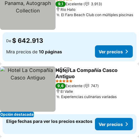
Autograph Collection
Ver precios
5 Estrellas
9,1
Excelente
3.913
Río Hato
El Faro Beach Club con múltiples piscinas
Ve
$ 642.913
De
Mira precios de
10 páginas
Ver precios
Hotel La Compañía Casco
Compartir
Agregar a favoritos
Antiguo
Ver precios
5 Estrellas
9,6
Excelente
747
El Valle
Experiencias culinarias variadas
Ver preci
Opción destacada
Elige fechas para ver los precios exactos
Ver precios