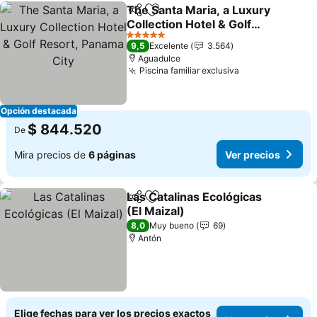
The Santa Maria, a Luxury
Compartir
Agregar a favoritos
Collection Hotel & Golf
Resort, Panama City
Ver precios
5 Estrellas
9,5
Excelente
3.564
Aguadulce
Piscina familiar exclusiva
Ver precios
Opción destacada
$ 844.520
De
Mira precios de
6 páginas
Ver precios
Las Catalinas Ecológicas
Compartir
Agregar a favoritos
(El Maizal)
Ver precios
8,0
Muy bueno
69
Antón
Elige fechas para ver los precios exactos