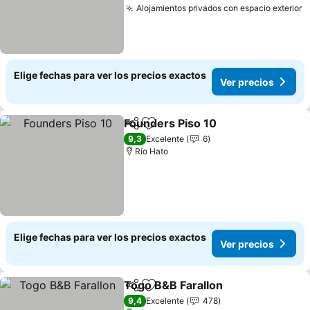
Alojamientos privados con espacio exterior
V
Elige fechas para ver los precios exactos
Ver precios
Founders Piso 10
Compartir
Agregar a favoritos
Ver preci
9,3
Excelente
6
Río Hato
Elige fechas para ver los precios exactos
Ver precios
Togo B&B Farallon
Compartir
Agregar a favoritos
Ver prec
9,4
Excelente
478