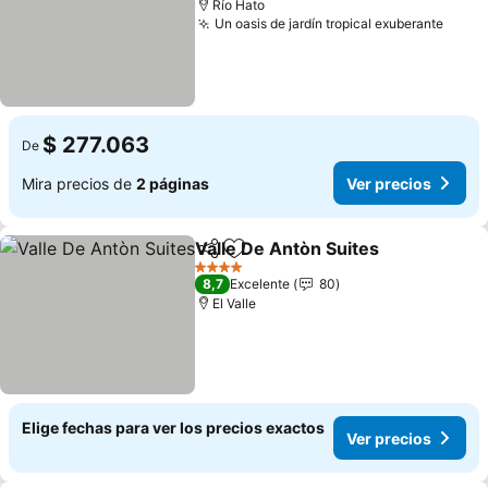
Río Hato
Un oasis de jardín tropical exuberante
Ver p
$ 277.063
De
Mira precios de
2 páginas
Ver precios
Valle De Antòn Suites
Compartir
Agregar a favoritos
Ver 
4 Estrellas
8,7
Excelente
80
El Valle
Elige fechas para ver los precios exactos
Ver precios