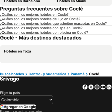
Hoteles en Barcelona
Hoteles en Miami
Preguntas frecuentes sobre Coclé
Hoteles en Melgar
Hoteles en París
¿Cuáles son los mejores hoteles en Coclé?
Hoteles en Ciudad de México
Hoteles en Villavicencio
¿Cuáles son los mejores hoteles de lujo en Coclé?
Hoteles en Roma
Hoteles en Orlando
¿Cuáles son los mejores hoteles que admiten mascotas en Coclé?
¿Cuáles son los mejores hoteles con spa en Coclé?
Hoteles en Villeta
Hoteles en Girardot
¿Cuáles son los mejores hoteles con piscina en Coclé?
Coclé - Más destinos destacados
Hoteles en Pereira
Hoteles en República Dominicana
Hoteles en Santiago de Chile
Hoteles en Madrid
Hoteles en Toza
Hoteles en Jamaica
Hoteles en Colombia
Hoteles en Eje Cafetero
Hoteles en La Guajira
Hoteles en Islandia
Hoteles en Quindío
Hoteles en Risaralda
Hoteles en Isla Margarita
Busca hoteles
Centro- y Sudamérica
Panamá
Coclé
Hoteles en Fuerteventura
Hoteles en Chamonix Mont-Blanc
Facebook
Twitter
Insta
Yo
Hoteles en Boyacá
Hoteles en Capadocia
Elige tu país
Hoteles en Amazonas
Hoteles en Los Cabos
Agregar en Google
Encuentra nuestros resultados