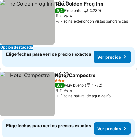
The Golden Frog Inn
Compartir
Agregar a favoritos
Ver p
9,4
Excelente
3.239
El Valle
Piscina exterior con vistas panorámicas
Ver
Opción destacada
Elige fechas para ver los precios exactos
Ver precios
Hotel Campestre
Compartir
Agregar a favoritos
Ver preci
3 Estrellas
8,3
Muy bueno
1.772
El Valle
Piscina natural de agua de río
Ver precios
Elige fechas para ver los precios exactos
Ver precios