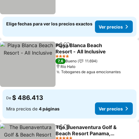
Elige fechas para ver los precios exactos
Ver precios
Playa Blanca Beach
Compartir
Agregar a favoritos
Resort - All Inclusive
Ver precios
4 Estrellas
7,6
Bueno
11.694
Río Hato
Toboganes de agua emocionantes
Ver pre
$ 486.413
De
Mira precios de
4 páginas
Ver precios
The Buenaventura Golf &
Compartir
Agregar a favoritos
Beach Resort Panama,