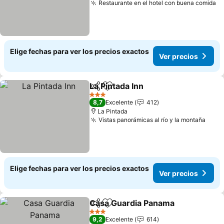
Restaurante en el hotel con buena comida
Ve
Elige fechas para ver los precios exactos
Ver precios
La Pintada Inn
Compartir
Agregar a favoritos
Ver precios
3 Estrellas
8,7
Excelente
412
La Pintada
Vistas panorámicas al río y la montaña
Ver 
Elige fechas para ver los precios exactos
Ver precios
Casa Guardia Panama
Compartir
Agregar a favoritos
Ver 
3 Estrellas
9,2
Excelente
614