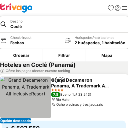
Favoritos
Iniciar 
Me
Destino
Coclé
Check-in/out
Huéspedes/habitaciones
Fechas
2 huéspedes, 1 habitación
Ordenar
Filtrar
Mapa
Hoteles en Coclé (Panamá)
Cómo los pagos afectan nuestro ranking
Grand Decameron
Compartir
Agregar a favoritos
Panama, A Trademark All
InclusiveResort
Ver precios
4 Estrellas
7,8
Bueno
23.543
Río Hato
Ocho piscinas y tres jacuzzis
Ver precios
Opción destacada