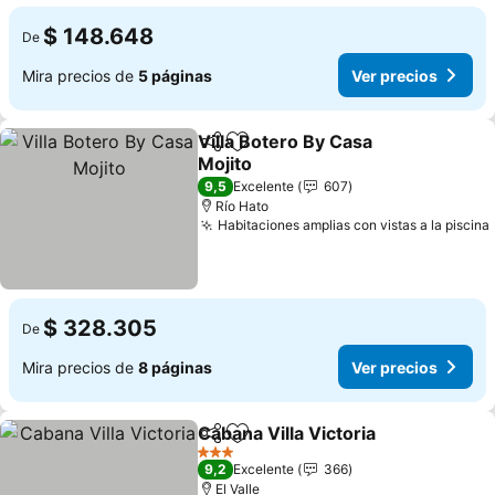
$ 148.648
De
Mira precios de
5 páginas
Ver precios
Villa Botero By Casa
Compartir
Agregar a favoritos
Mojito
Ver precios
9,5
Excelente
607
Río Hato
Habitaciones amplias con vistas a la piscina
$ 328.305
De
Mira precios de
8 páginas
Ver precios
Cabana Villa Victoria
Compartir
Agregar a favoritos
Ver p
3 Estrellas
9,2
Excelente
366
El Valle