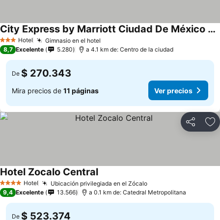
City Express by Marriott Ciudad De México La Raza
Hotel
Gimnasio en el hotel
3 Estrellas
8,7
Excelente
5.280
a 4.1 km de: Centro de la ciudad
$ 270.343
De
Mira precios de
11 páginas
Ver precios
Compartir
Ag
Hotel Zocalo Central
Hotel
Ubicación privilegiada en el Zócalo
4 Estrellas
9,4
Excelente
13.566
a 0.1 km de: Catedral Metropolitana
$ 523.374
De