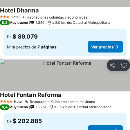
Hotel Dharma
Hotel
Habitaciones coloridas y económicas
3 Estrellas
8,2
Muy bueno
1.846
a 2.0 km de: Catedral Metropolitana
$ 89.079
De
Mira precios de
7 páginas
Ver precios
Compartir
Ag
Hotel Fontan Reforma
Hotel
Restaurante Xkina con cocina mexicana
4 Estrellas
8,4
Muy bueno
13.751
a 1.5 km de: Catedral Metropolitana
$ 202.885
De