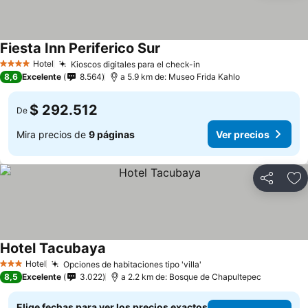
Fiesta Inn Periferico Sur
Hotel
Kioscos digitales para el check-in
4 Estrellas
8,6
Excelente
8.564
a 5.9 km de: Museo Frida Kahlo
$ 292.512
De
Mira precios de
9 páginas
Ver precios
Compartir
Ag
Hotel Tacubaya
Hotel
Opciones de habitaciones tipo 'villa'
3 Estrellas
8,5
Excelente
3.022
a 2.2 km de: Bosque de Chapultepec
Elige fechas para ver los precios exactos