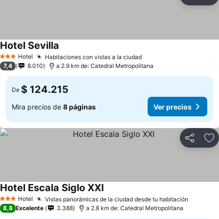
Compartir
Ag
Hotel Sevilla
Hotel
Habitaciones con vistas a la ciudad
3 Estrellas
7,4
8.010
a 2.9 km de: Catedral Metropolitana
$ 124.215
De
Mira precios de
8 páginas
Ver precios
Compartir
Ag
Hotel Escala Siglo XXI
Hotel
Vistas panorámicas de la ciudad desde tu habitación
3 Estrellas
8,8
Excelente
3.388
a 2.8 km de: Catedral Metropolitana