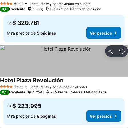
Hotel
Restaurante y bar mexicano en el hotel
4 Estrellas
9,0
Excelente
1.503
a 0.9 km de: Centro de la ciudad
$ 320.781
De
Mira precios de
5 páginas
Ver precios
Compartir
Ag
Hotel Plaza Revolución
Hotel
Restaurante y bar lounge en el hotel
4 Estrellas
8,5
Excelente
5.254
a 1.9 km de: Catedral Metropolitana
$ 223.995
De
Mira precios de
8 páginas
Ver precios