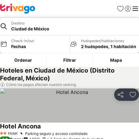
Favoritos
Iniciar 
Me
Destino
Ciudad de México
Check-in/out
Huéspedes/habitaciones
Fechas
2 huéspedes, 1 habitación
Ordenar
Filtrar
Mapa
Hoteles en Ciudad de México (Distrito
Federal, México)
Cómo los pagos afectan nuestro ranking
Compartir
Ag
Hotel Ancona
Hotel
Parking seguro y acceso controlado
2 Estrellas