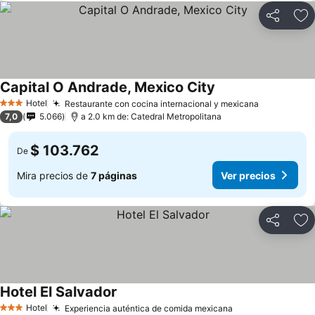
Compartir
Ag
Capital O Andrade, Mexico City
Hotel
Restaurante con cocina internacional y mexicana
3 Estrellas
7,0
5.066
a 2.0 km de: Catedral Metropolitana
$ 103.762
De
Mira precios de
7 páginas
Ver precios
Compartir
Ag
Hotel El Salvador
Hotel
Experiencia auténtica de comida mexicana
3 Estrellas