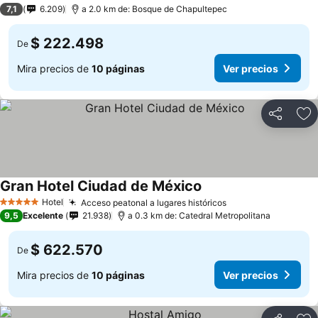
3 Estrellas
7,1
6.209
a 2.0 km de: Bosque de Chapultepec
$ 222.498
De
Mira precios de
10 páginas
Ver precios
Compartir
Ag
Gran Hotel Ciudad de México
Hotel
Acceso peatonal a lugares históricos
5 Estrellas
9,5
Excelente
21.938
a 0.3 km de: Catedral Metropolitana
$ 622.570
De
Mira precios de
10 páginas
Ver precios