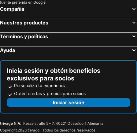
Cancún, Quintana Roo Hoteles
Playa del Carmen, Quintana Roo Hoteles
fuente preferida en Google.
Compañía
Guadalajara, Jalisco Hoteles
Puerto Vallarta, Jalisco Hoteles
Cabo San Lucas, Baja California Sur Hoteles
Acapulco de Juárez, Guerrero Hoteles
Nuestros productos
Valladolid, Yucatán Hoteles
Isla Mujeres, Quintana Roo Hoteles
Términos y políticas
Ayuda
Inicia sesión y obtén beneficios
exclusivos para socios
Personaliza tu experiencia
Obtén ofertas y precios para socios
Iniciar sesión
trivago N.V.
, Kesselstraße 5 – 7, 40221 Düsseldorf, Alemania
Copyright 2026 trivago | Todos los derechos reservados.