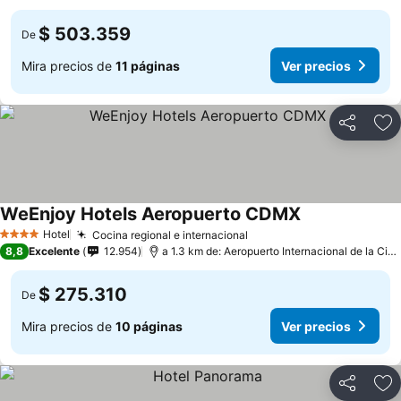
$ 503.359
De
Mira precios de
11 páginas
Ver precios
Compartir
Ag
WeEnjoy Hotels Aeropuerto CDMX
Hotel
Cocina regional e internacional
4 Estrellas
8,8
Excelente
12.954
a 1.3 km de: Aeropuerto Internacional de la Ciudad de México
$ 275.310
De
Mira precios de
10 páginas
Ver precios
Compartir
Ag