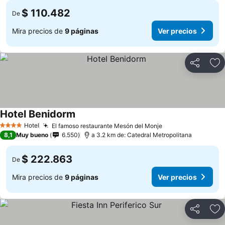
$ 110.482
De
Mira precios de
9 páginas
Ver precios
Compartir
Ag
Hotel Benidorm
Hotel
El famoso restaurante Mesón del Monje
4 Estrellas
8,1
Muy bueno
6.550
a 3.2 km de: Catedral Metropolitana
$ 222.863
De
Mira precios de
9 páginas
Ver precios
Compartir
Ag