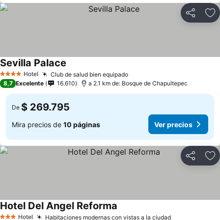
Compartir
Ag
Sevilla Palace
Hotel
Club de salud bien equipado
4 Estrellas
8,7
Excelente
16.610
a 2.1 km de: Bosque de Chapultepec
$ 269.795
De
Mira precios de
10 páginas
Ver precios
Compartir
Ag
Hotel Del Angel Reforma
Hotel
Habitaciones modernas con vistas a la ciudad