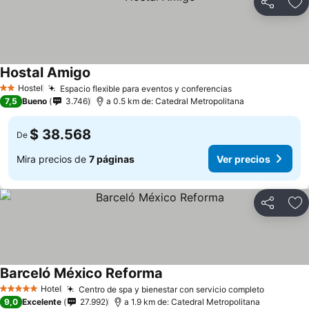
Compartir
Ag
Hostal Amigo
Hostel
Espacio flexible para eventos y conferencias
2 Estrellas
7,5
Bueno
3.746
a 0.5 km de: Catedral Metropolitana
$ 38.568
De
Mira precios de
7 páginas
Ver precios
Compartir
Ag
Barceló México Reforma
Hotel
Centro de spa y bienestar con servicio completo
5 Estrellas
9,0
Excelente
27.992
a 1.9 km de: Catedral Metropolitana