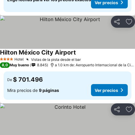
Ver precios
Compartir
Ag
Hilton México City Airport
Hotel
Vistas de la pista desde el bar
4 Estrellas
8,0
Muy bueno
8.845
a 1.0 km de: Aeropuerto Internacional de la Ciudad de México
$ 701.496
De
Mira precios de
9 páginas
Ver precios
Compartir
Ag