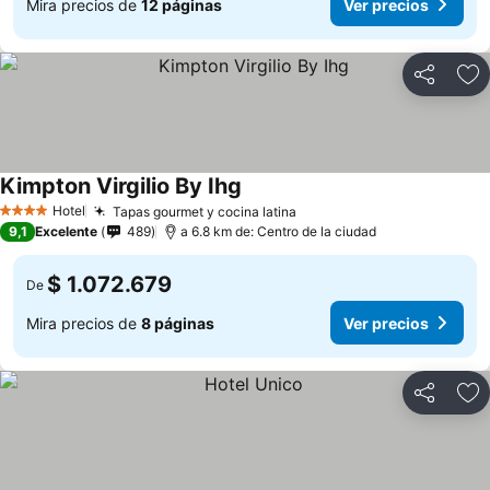
Mira precios de
12 páginas
Ver precios
Compartir
Ag
Kimpton Virgilio By Ihg
Hotel
Tapas gourmet y cocina latina
4 Estrellas
9,1
Excelente
489
a 6.8 km de: Centro de la ciudad
$ 1.072.679
De
Mira precios de
8 páginas
Ver precios
Compartir
Ag