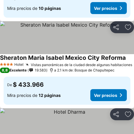
Mira precios de
10 páginas
Ver precios
Compartir
Ag
Sheraton Maria Isabel Mexico City Reforma
Hotel
Vistas panorámicas de la ciudad desde algunas habitaciones
4 Estrellas
8,8
Excelente
19.583
a 2.1 km de: Bosque de Chapultepec
$ 433.966
De
Mira precios de
12 páginas
Ver precios
Compartir
Ag