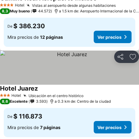
Hotel
Vistas al aeropuerto desde algunas habitaciones
4 Estrellas
8,3
Muy bueno
44.572
a 1.5 km de: Aeropuerto Internacional de la Ciudad de México
$ 386.230
De
Mira precios de
12 páginas
Ver precios
Compartir
Ag
Hotel Juarez
Hotel
Ubicación en el centro histórico
3 Estrellas
8,6
Excelente
3.593
a 0.3 km de: Centro de la ciudad
$ 116.873
De
Mira precios de
7 páginas
Ver precios