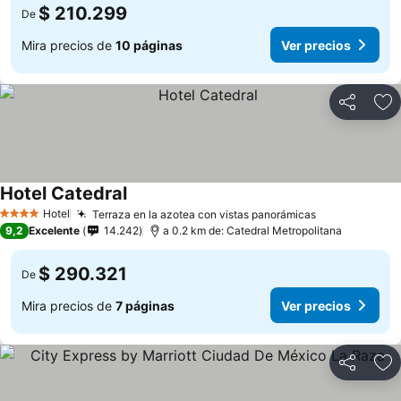
$ 210.299
De
Mira precios de
10 páginas
Ver precios
Compartir
Ag
Hotel Catedral
Hotel
Terraza en la azotea con vistas panorámicas
4 Estrellas
9,2
Excelente
14.242
a 0.2 km de: Catedral Metropolitana
$ 290.321
De
Mira precios de
7 páginas
Ver precios
Compartir
Ag