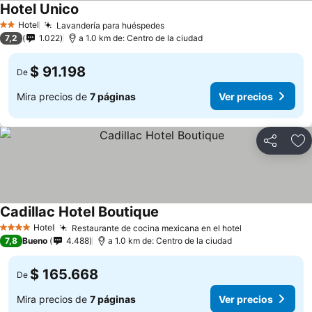
Hotel Unico
Hotel
Lavandería para huéspedes
2 Estrellas
7,2
1.022
a 1.0 km de: Centro de la ciudad
$ 91.198
De
Mira precios de
7 páginas
Ver precios
Compartir
Ag
Cadillac Hotel Boutique
Hotel
Restaurante de cocina mexicana en el hotel
4 Estrellas
7,8
Bueno
4.488
a 1.0 km de: Centro de la ciudad
$ 165.668
De
Mira precios de
7 páginas
Ver precios