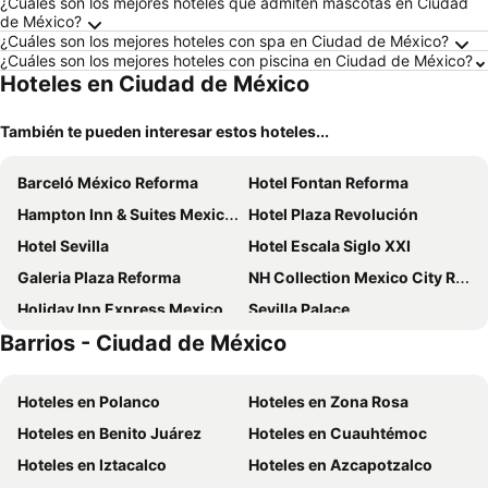
¿Cuáles son los mejores hoteles que admiten mascotas en Ciudad
de México?
¿Cuáles son los mejores hoteles con spa en Ciudad de México?
¿Cuáles son los mejores hoteles con piscina en Ciudad de México?
Hoteles en Ciudad de México
También te pueden interesar estos hoteles...
Barceló México Reforma
Hotel Fontan Reforma
Hampton Inn & Suites Mexico City - Centro Historico
Hotel Plaza Revolución
Hotel Sevilla
Hotel Escala Siglo XXI
Galeria Plaza Reforma
NH Collection Mexico City Reforma
Holiday Inn Express Mexico Reforma By Ihg
Sevilla Palace
Barrios - Ciudad de México
Camino Real Aeropuerto Mexico
Fiesta Americana Reforma
Exe Alameda Reforma
NH Collection Mexico City Airport T2
Hoteles en Polanco
Hoteles en Zona Rosa
City Express by Marriott Ciudad De México La Raza
Hotel MX congreso
Hoteles en Benito Juárez
Hoteles en Cuauhtémoc
Sheraton Maria Isabel Mexico City Reforma
City Express by Marriott Ciudad de México La Villa
Hoteles en Iztacalco
Hoteles en Azcapotzalco
Hotel Del Angel Reforma
Emporio Reforma