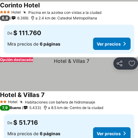
Corinto Hotel
Hotel
Piscina en la azotea con vistas a la ciudad
3 Estrellas
6,8
6.369
a 2.4 km de: Catedral Metropolitana
$ 111.760
De
Mira precios de
6 páginas
Ver precios
Opción destacada
Compartir
Ag
Hotel & Villas 7
Hotel
Habitaciones con bañera de hidromasaje
2 Estrellas
7,9
Bueno
5.433
a 8.5 km de: Centro de la ciudad
$ 51.716
De
Mira precios de
6 páginas
Ver precios