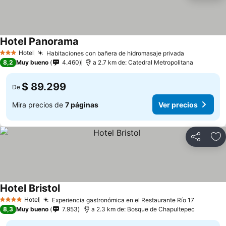
Hotel Panorama
Hotel
Habitaciones con bañera de hidromasaje privada
3 Estrellas
8,2
Muy bueno
4.460
a 2.7 km de: Catedral Metropolitana
$ 89.299
De
Mira precios de
7 páginas
Ver precios
Compartir
Ag
Hotel Bristol
Hotel
Experiencia gastronómica en el Restaurante Río 17
4 Estrellas
8,3
Muy bueno
7.953
a 2.3 km de: Bosque de Chapultepec