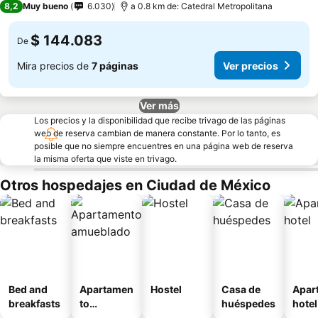
8,2
Muy bueno
6.030
a 0.8 km de: Catedral Metropolitana
$ 144.083
De
Mira precios de
7 páginas
Ver precios
Ver más
Los precios y la disponibilidad que recibe trivago de las páginas
web de reserva cambian de manera constante. Por lo tanto, es
posible que no siempre encuentres en una página web de reserva
la misma oferta que viste en trivago.
Otros hospedajes en Ciudad de México
Bed and
Apartamen
Hostel
Casa de
Apar
breakfasts
to
huéspedes
hotel
amueblad