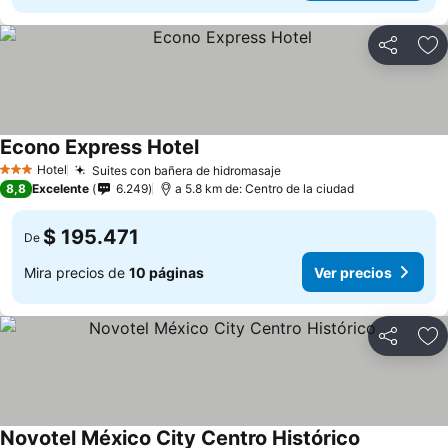
Compartir
Ag
Econo Express Hotel
Hotel
Suites con bañera de hidromasaje
3 Estrellas
8,8
Excelente
6.249
a 5.8 km de: Centro de la ciudad
$ 195.471
De
Mira precios de
10 páginas
Ver precios
Compartir
Ag
Novotel México City Centro Histórico