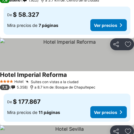
7,8
Bueno
1.922
a 3.7 km de: Centro de la ciudad
$ 58.327
De
Mira precios de
7 páginas
Ver precios
Compartir
Ag
Hotel Imperial Reforma
Hotel
Suites con vistas a la ciudad
4 Estrellas
7,3
5.358
a 8.7 km de: Bosque de Chapultepec
$ 177.867
De
Mira precios de
11 páginas
Ver precios