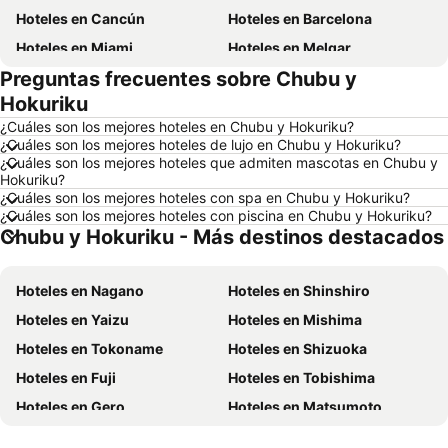
Hoteles en Cancún
Hoteles en Barcelona
Hoteles en Miami
Hoteles en Melgar
Preguntas frecuentes sobre Chubu y
Hoteles en París
Hoteles en Ciudad de México
Hokuriku
Hoteles en Villavicencio
Hoteles en Roma
¿Cuáles son los mejores hoteles en Chubu y Hokuriku?
Hoteles en Orlando
Hoteles en Villeta
¿Cuáles son los mejores hoteles de lujo en Chubu y Hokuriku?
¿Cuáles son los mejores hoteles que admiten mascotas en Chubu y
Hoteles en Girardot
Hoteles en Pereira
Hokuriku?
Hoteles en Curazao
Hoteles en Panamá
¿Cuáles son los mejores hoteles con spa en Chubu y Hokuriku?
¿Cuáles son los mejores hoteles con piscina en Chubu y Hokuriku?
Hoteles en República Dominicana
Hoteles en Jamaica
Chubu y Hokuriku - Más destinos destacados
Hoteles en Colombia
Hoteles en Eje Cafetero
Hoteles en La Guajira
Hoteles en Islandia
Hoteles en Nagano
Hoteles en Shinshiro
Hoteles en Quindío
Hoteles en Risaralda
Hoteles en Yaizu
Hoteles en Mishima
Hoteles en Panamá
Hoteles en Isla Margarita
Hoteles en Tokoname
Hoteles en Shizuoka
Hoteles en Fuerteventura
Hoteles en Chamonix Mont-Blanc
Hoteles en Fuji
Hoteles en Tobishima
Hoteles en Boyacá
Hoteles en Capadocia
Hoteles en Gero
Hoteles en Matsumoto
Hoteles en Amazonas
Hoteles en Los Cabos
Hoteles en Myoko
Hoteles en Kaga