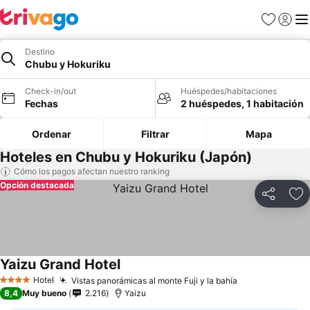
Favoritos
Iniciar 
Me
Destino
Chubu y Hokuriku
Check-in/out
Huéspedes/habitaciones
Fechas
2 huéspedes, 1 habitación
Ordenar
Filtrar
Mapa
Hoteles en Chubu y Hokuriku (Japón)
Cómo los pagos afectan nuestro ranking
Opción destacada
Compartir
Ag
Yaizu Grand Hotel
Ver precios
Hotel
Vistas panorámicas al monte Fuji y la bahía
Ver precios
4 Estrellas
8,4
Muy bueno
2.216
Yaizu