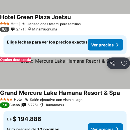
Hotel Green Plaza Joetsu
Ver precios
Hotel
Habitaciones tatami para familias
Ver precios
3 Estrellas
6,8
2.171
Minamiuonuma
Elige fechas para ver los precios exactos
Ver precios
Opción destacada
Compartir
Ag
Grand Mercure Lake Hamana Resort & Spa
Ver 
Hotel
Salón ejecutivo con vista al lago
Ver precios
4 Estrellas
7,6
Bueno
5.775
Hamamatsu
$ 194.886
De
Mira precios de
10 páginas
Ver precios