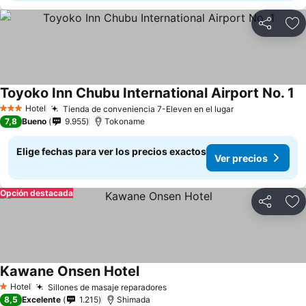
Compartir
Ag
Toyoko Inn Chubu International Airport No. 1
Ve
Hotel
Tienda de conveniencia 7-Eleven en el lugar
Ver precios
3 Estrellas
7,8
Bueno
9.955
Tokoname
Elige fechas para ver los precios exactos
Ver precios
Opción destacada
Compartir
Ag
Kawane Onsen Hotel
Ver precios
Hotel
Sillones de masaje reparadores
Ver precios
1 Estrellas
8,5
Excelente
1.215
Shimada