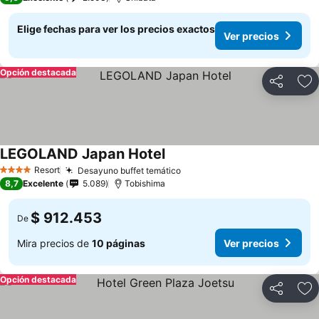
Elige fechas para ver los precios exactos
Ver precios
Opción destacada
Compartir
Ag
LEGOLAND Japan Hotel
Ver precios
Resort
Desayuno buffet temático
Ver precios
4 Estrellas
8,7
Excelente
5.089
Tobishima
$ 912.453
De
Mira precios de
10 páginas
Ver precios
Opción destacada
Compartir
Ag