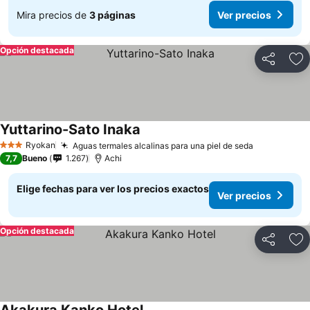
Mira precios de
3 páginas
Ver precios
Opción destacada
Compartir
Ag
Yuttarino-Sato Inaka
Ver precios
Ryokan
Aguas termales alcalinas para una piel de seda
Ver precio
3 Estrellas
7,7
Bueno
1.267
Achi
Elige fechas para ver los precios exactos
Ver precios
Opción destacada
Compartir
Ag