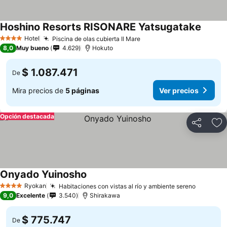
Hoshino Resorts RISONARE Yatsugatake
Ver pr
Hotel
Piscina de olas cubierta Il Mare
Ver precios
4 Estrellas
8,0
Muy bueno
4.629
Hokuto
$ 1.087.471
De
Mira precios de
5 páginas
Ver precios
Opción destacada
Compartir
Ag
Onyado Yuinosho
Ver precios
Ryokan
Habitaciones con vistas al río y ambiente sereno
Ver prec
4 Estrellas
9,0
Excelente
3.540
Shirakawa
$ 775.747
De