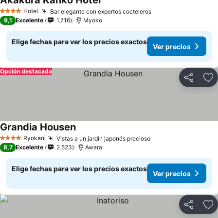
Akakura Kanko Hotel
Ver precios
Hotel
Bar elegante con expertos cocteleros
Ver precios
4 Estrellas
9,1
Excelente
1.716
Myoko
Elige fechas para ver los precios exactos
Ver precios
Opción destacada
Compartir
Ag
Grandia Housen
Ver precios
Ryokan
Vistas a un jardín japonés precioso
Ver precios
4 Estrellas
8,7
Excelente
2.523
Awara
Elige fechas para ver los precios exactos
Ver precios
Compartir
Ag