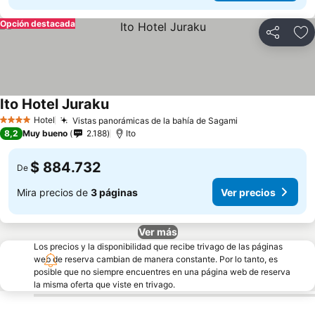
Opción destacada
Compartir
Ag
Ito Hotel Juraku
Ver precios
Hotel
Vistas panorámicas de la bahía de Sagami
Ver precios
4 Estrellas
8,2
Muy bueno
2.188
Ito
$ 884.732
De
Mira precios de
3 páginas
Ver precios
Ver más
Los precios y la disponibilidad que recibe trivago de las páginas
web de reserva cambian de manera constante. Por lo tanto, es
posible que no siempre encuentres en una página web de reserva
la misma oferta que viste en trivago.