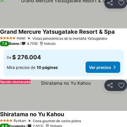
Compartir
Ag
Grand Mercure Yatsugatake Resort & Spa
Ver p
Hotel
Vistas panorámicas de la montaña Yatsugatake
Ver preci
5 Estrellas
7,8
Bueno
4.709
Hokuto
$ 276.004
De
Mira precios de
10 páginas
Ver precios
Opción destacada
Compartir
Ag
Shiratama no Yu Kahou
Ver precios
Ryokan
Cena gourmet de varios platos
Ver precios
4 Estrellas
9,0
Excelente
2.503
Shibata