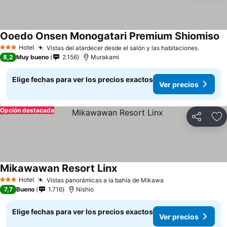
Ooedo Onsen Monogatari Premium Shiomiso
Ve
Hotel
Vistas del atardecer desde el salón y las habitaciones.
Ver pre
3 Estrellas
8,2
Muy bueno
2.156
Murakami
Elige fechas para ver los precios exactos
Ver precios
Opción destacada
Compartir
Ag
Mikawawan Resort Linx
Ver precios
Hotel
Vistas panorámicas a la bahía de Mikawa
Ver precios
3 Estrellas
7,7
Bueno
1.716
Nishio
Elige fechas para ver los precios exactos
Ver precios