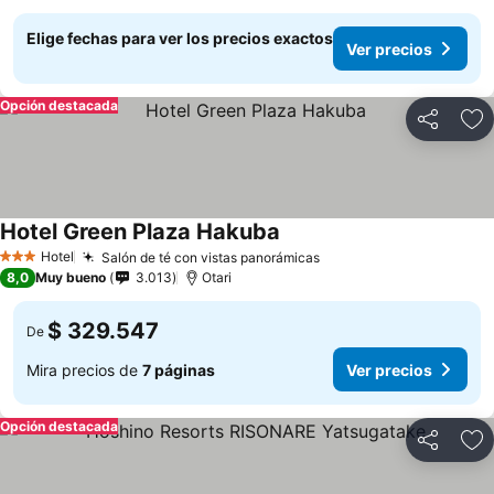
Elige fechas para ver los precios exactos
Ver precios
Opción destacada
Compartir
Ag
Hotel Green Plaza Hakuba
Ver precios
Hotel
Salón de té con vistas panorámicas
Ver precios
3 Estrellas
8,0
Muy bueno
3.013
Otari
$ 329.547
De
Mira precios de
7 páginas
Ver precios
Opción destacada
Compartir
Ag