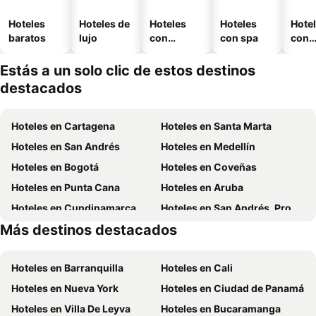
Hoteles
Hoteles de
Hoteles
Hoteles
Hote
baratos
lujo
con
con spa
con
piscina
esta
mien
Estás a un solo clic de estos destinos
destacados
Hoteles en Cartagena
Hoteles en Santa Marta
Hoteles en San Andrés
Hoteles en Medellín
Hoteles en Bogotá
Hoteles en Coveñas
Hoteles en Punta Cana
Hoteles en Aruba
Hoteles en Cundinamarca
Hoteles en San Andrés, Providencia and Santa Catalina
Más destinos destacados
Hoteles en Santiago de Chile
Hoteles en Madrid
Hoteles en Barranquilla
Hoteles en Cali
Hoteles en Nueva York
Hoteles en Ciudad de Panamá
Hoteles en Villa De Leyva
Hoteles en Bucaramanga