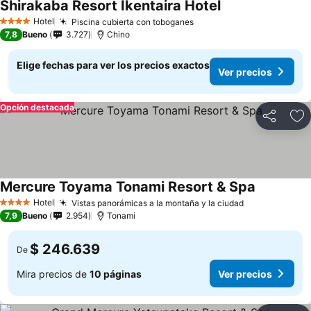
Shirakaba Resort Ikentaira Hotel
Ver precios
Hotel
Piscina cubierta con toboganes
Ver precios
4 Estrellas
7,8
Bueno
3.727
Chino
Elige fechas para ver los precios exactos
Ver precios
Opción destacada
Compartir
Ag
Mercure Toyama Tonami Resort & Spa
Ver precio
Hotel
Vistas panorámicas a la montaña y la ciudad
Ver precios
4 Estrellas
7,9
Bueno
2.954
Tonami
$ 246.639
De
Mira precios de
10 páginas
Ver precios