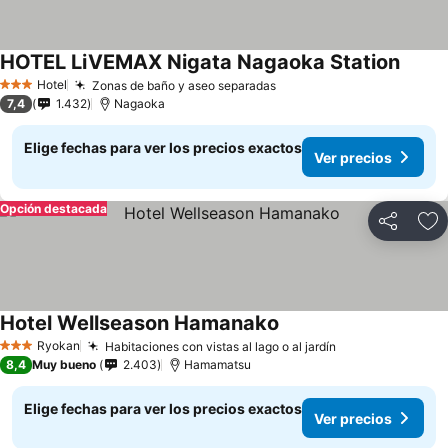
HOTEL LiVEMAX Nigata Nagaoka Station
Ver pr
Hotel
Zonas de baño y aseo separadas
Ver precios
3 Estrellas
7,4
1.432
Nagaoka
Elige fechas para ver los precios exactos
Ver precios
Opción destacada
Compartir
Ag
Hotel Wellseason Hamanako
Ver precios
Ryokan
Habitaciones con vistas al lago o al jardín
Ver precios
3 Estrellas
8,4
Muy bueno
2.403
Hamamatsu
Elige fechas para ver los precios exactos
Ver precios