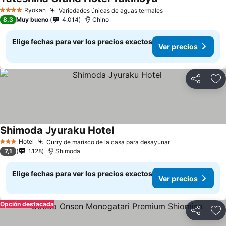
Ver precios
Ryokan
Variedades únicas de aguas termales
Ver precios
4 Estrellas
8,3
Muy bueno
4.014
Chino
Elige fechas para ver los precios exactos
Ver precios
Compartir
Ag
Shimoda Jyuraku Hotel
Ver precios
Hotel
Curry de marisco de la casa para desayunar
Ver precios
3 Estrellas
7,1
1.128
Shimoda
Elige fechas para ver los precios exactos
Ver precios
Opción destacada
Compartir
Ag