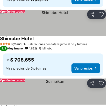
Opción destacada
Compartir
Ag
Shimobe Hotel
Ver precios
Ryokan
Habitaciones con tatami junto al río y futones
Ver precio
4 Estrellas
8,3
Muy bueno
1.822
Minobu
$ 708.655
De
Mira precios de
5 páginas
Ver precios
Opción destacada
Compartir
Ag