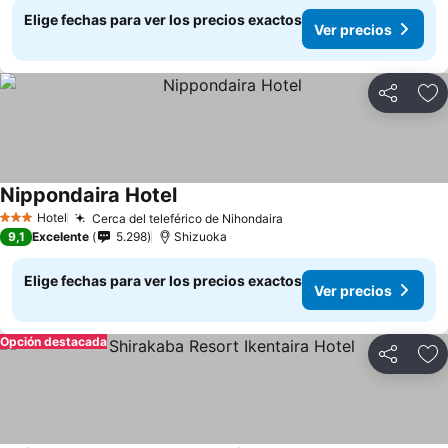
Elige fechas para ver los precios exactos
Ver precios
Compartir
Ag
Nippondaira Hotel
Ver precios
Hotel
Cerca del teleférico de Nihondaira
Ver precios
3 Estrellas
9,1
Excelente
5.298
Shizuoka
Elige fechas para ver los precios exactos
Ver precios
Opción destacada
Compartir
Ag