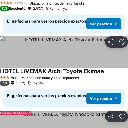
Hotel
Ubicación a orillas del lago Tanuki
Ver precios
4 Estrellas
8,8
Excelente
2.587
Fujinomiya
Elige fechas para ver los precios exactos
Ver precios
Compartir
Ag
HOTEL LiVEMAX Aichi Toyota Ekimae
Ver precio
Hotel
Zonas de baño y aseo separadas
Ver precios
3 Estrellas
7,3
1.512
Toyota
Elige fechas para ver los precios exactos
Ver precios
Opción destacada
Compartir
Ag