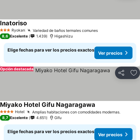
Inatoriso
Ver precios
Ryokan
Variedad de baños termales comunes
Ver precios
3 Estrellas
8,6
Excelente
1.439
Higashiizu
Elige fechas para ver los precios exactos
Ver precios
Opción destacada
Compartir
Ag
Miyako Hotel Gifu Nagaragawa
Ver precios
Hotel
Amplias habitaciones con comodidades modernas.
Ver prec
4 Estrellas
8,7
Excelente
4.651
Gifu
Elige fechas para ver los precios exactos
Ver precios