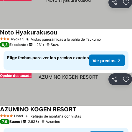
Compartir
Ag
Noto Hyakurakusou
Ver precios
Ryokan
Vistas panorámicas a la bahía de Tsukumo
Ver precios
3 Estrellas
8,8
Excelente
1.231
Suzu
Elige fechas para ver los precios exactos
Ver precios
Opción destacada
Compartir
Ag
AZUMINO KOGEN RESORT
Ver precios
Hotel
Refugio de montaña con vistas
Ver precios
4 Estrellas
7,9
Bueno
2.933
Azumino