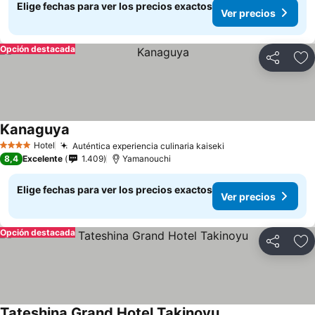
Elige fechas para ver los precios exactos
Ver precios
Opción destacada
Compartir
Ag
Kanaguya
Ver precios
Hotel
Auténtica experiencia culinaria kaiseki
Ver precios
4 Estrellas
8,4
Excelente
1.409
Yamanouchi
Elige fechas para ver los precios exactos
Ver precios
Opción destacada
Compartir
Ag
Tateshina Grand Hotel Takinoyu