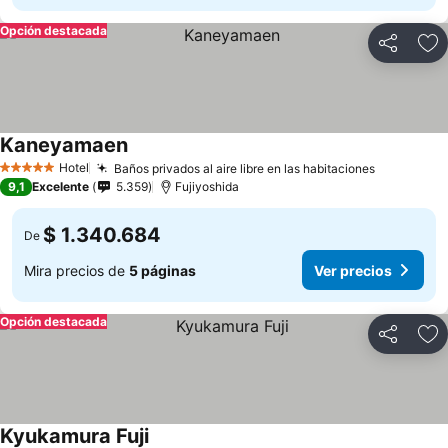
Opción destacada
Compartir
Ag
Kaneyamaen
Ver precios
Hotel
Baños privados al aire libre en las habitaciones
Ver preci
5 Estrellas
9,1
Excelente
5.359
Fujiyoshida
$ 1.340.684
De
Mira precios de
5 páginas
Ver precios
Opción destacada
Compartir
Ag
Kyukamura Fuji
Ver precios