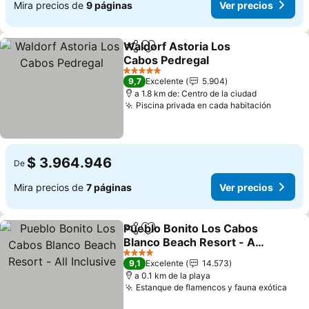
Mira precios de
9 páginas
Ver precios
Waldorf Astoria Los
Compartir
Agregar a favoritos
Cabos Pedregal
5 Estrellas
9,7
Excelente
5.904
a 1.8 km de: Centro de la ciudad
Piscina privada en cada habitación
$ 3.964.946
De
Mira precios de
7 páginas
Ver precios
Pueblo Bonito Los Cabos
Compartir
Agregar a favoritos
Blanco Beach Resort - All
Inclusive
4 Estrellas
9,1
Excelente
14.573
a 0.1 km de la playa
Estanque de flamencos y fauna exótica