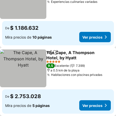
Experiencias culinarias variadas
$ 1.186.632
De
Mira precios de
10 páginas
Ver precios
The Cape, A Thompson
Compartir
Agregar a favoritos
Hotel, by Hyatt
5 Estrellas
9,5
Excelente
7.399
a 0.5 km de la playa
Habitaciones con piscinas privadas
$ 2.753.028
De
Mira precios de
5 páginas
Ver precios