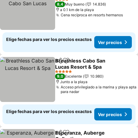
Lucas
4 Estrellas
8,4
Muy bueno
14.836
a 0.1 km de la playa
Cena recíproca en resorts hermanos
Elige fechas para ver los precios exactos
Ver precios
Breathless Cabo San
Compartir
Agregar a favoritos
Lucas Resort & Spa
5 Estrellas
9,0
Excelente
10.980
Junto a la playa
Acceso privilegiado a la marina y playa apta
para nadar
Elige fechas para ver los precios exactos
Ver precios
Esperanza, Auberge
Compartir
Agregar a favoritos