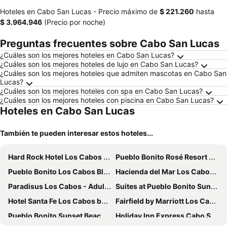
Hoteles en Cabo San Lucas -
Precio máximo
de
‎$ 221.260
hasta
‎$ 3.964.946
(Precio por noche)
Preguntas frecuentes sobre Cabo San Lucas
¿Cuáles son los mejores hoteles en Cabo San Lucas?
¿Cuáles son los mejores hoteles de lujo en Cabo San Lucas?
¿Cuáles son los mejores hoteles que admiten mascotas en Cabo San
Lucas?
¿Cuáles son los mejores hoteles con spa en Cabo San Lucas?
¿Cuáles son los mejores hoteles con piscina en Cabo San Lucas?
Hoteles en Cabo San Lucas
También te pueden interesar estos hoteles...
Hard Rock Hotel Los Cabos - All Inclusive
Pueblo Bonito Rosé Resort & Spa
Pueblo Bonito Los Cabos Blanco Beach Resort - All Inclusive
Hacienda del Mar Los Cabos, Autograph Collection
Paradisus Los Cabos - Adults only - The Leading Hotels of the World
Suites at Pueblo Bonito Sunset Beach Cabo San Lucas Golf and Spa
Hotel Santa Fe Los Cabos by Villa Group
Fairfield by Marriott Los Cabos
Pueblo Bonito Sunset Beach Golf & Spa Resort
Holiday Inn Express Cabo San Lucas By Ihg