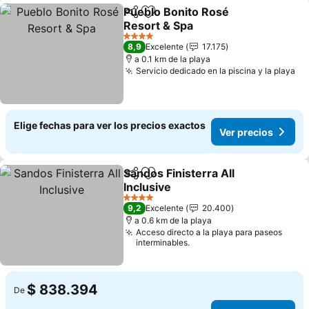
Pueblo Bonito Rosé
Compartir
Agregar a favoritos
Resort & Spa
4 Estrellas
8,9
Excelente
17.175
a 0.1 km de la playa
Servicio dedicado en la piscina y la playa
Elige fechas para ver los precios exactos
Ver precios
Sandos Finisterra All
Compartir
Agregar a favoritos
Inclusive
4 Estrellas
9,2
Excelente
20.400
a 0.6 km de la playa
Acceso directo a la playa para paseos
interminables.
$ 838.394
De