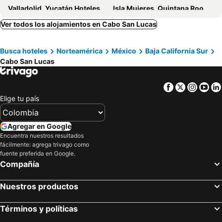
Valladolid, Yucatán Hoteles
Isla Mujeres, Quintana Roo Hoteles
Capella Pedregal
Solaz - a Luxury Collection Resort - Los Cabos
Ver todos los alojamientos en Cabo San Lucas
Las Ventanas al Paraiso, A Rosewood Resort
Busca hoteles
Norteamérica
México
Baja California Sur
Cabo San Lucas
Facebook
Twitter
Insta
Yo
Elige tu país
Agregar en Google
Encuentra nuestros resultados
fácilmente: agrega trivago como
fuente preferida en Google.
Compañía
Nuestros productos
Términos y políticas