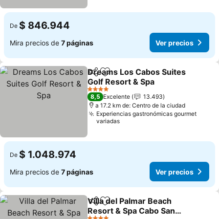
$ 846.944
De
Mira precios de
7 páginas
Ver precios
Dreams Los Cabos Suites
Compartir
Agregar a favoritos
Golf Resort & Spa
4 Estrellas
8,5
Excelente
13.493
a 17.2 km de: Centro de la ciudad
Experiencias gastronómicas gourmet
variadas
$ 1.048.974
De
Mira precios de
7 páginas
Ver precios
Villa del Palmar Beach
Compartir
Agregar a favoritos
Resort & Spa Cabo San