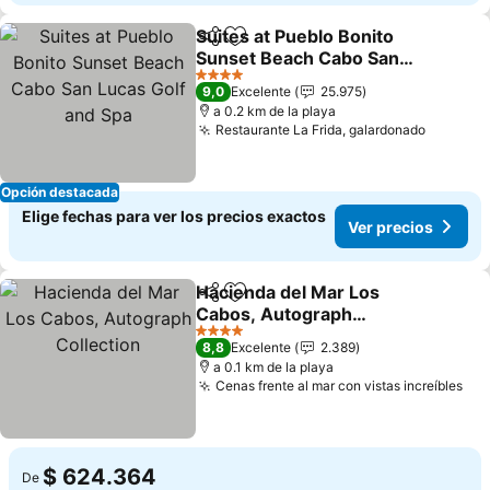
Suites at Pueblo Bonito
Compartir
Agregar a favoritos
Sunset Beach Cabo San
Lucas Golf and Spa
4 Estrellas
9,0
Excelente
25.975
a 0.2 km de la playa
Restaurante La Frida, galardonado
Opción destacada
Elige fechas para ver los precios exactos
Ver precios
Hacienda del Mar Los
Compartir
Agregar a favoritos
Cabos, Autograph
Collection
4 Estrellas
8,8
Excelente
2.389
a 0.1 km de la playa
Cenas frente al mar con vistas increíbles
$ 624.364
De