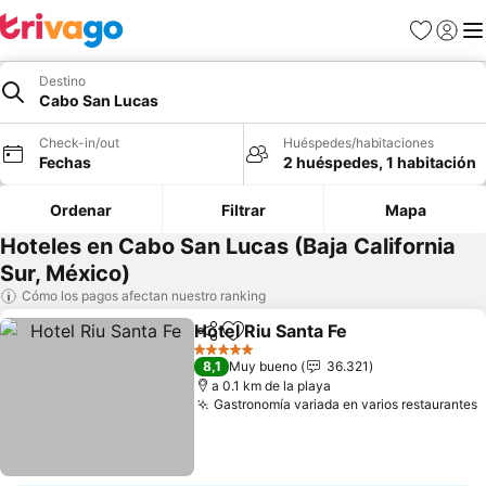
Favoritos
Iniciar 
Me
Destino
Cabo San Lucas
Check-in/out
Huéspedes/habitaciones
Fechas
2 huéspedes, 1 habitación
Ordenar
Filtrar
Mapa
Hoteles en Cabo San Lucas (Baja California
Sur, México)
Cómo los pagos afectan nuestro ranking
Hotel Riu Santa Fe
Compartir
Agregar a favoritos
5 Estrellas
8,1
Muy bueno
36.321
a 0.1 km de la playa
Gastronomía variada en varios restaurantes