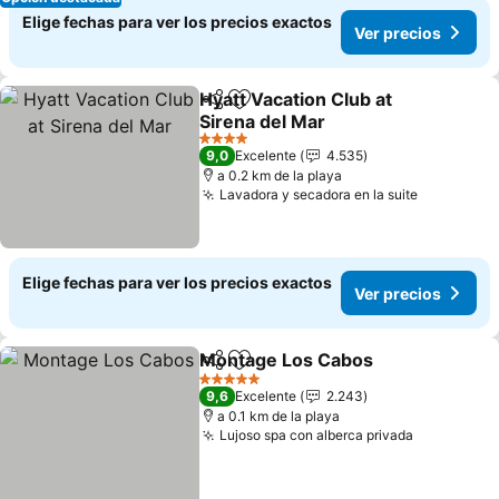
Elige fechas para ver los precios exactos
Ver precios
Hyatt Vacation Club at
Compartir
Agregar a favoritos
Sirena del Mar
4 Estrellas
9,0
Excelente
4.535
a 0.2 km de la playa
Lavadora y secadora en la suite
Elige fechas para ver los precios exactos
Ver precios
Montage Los Cabos
Compartir
Agregar a favoritos
5 Estrellas
9,6
Excelente
2.243
a 0.1 km de la playa
Lujoso spa con alberca privada