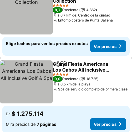
Collection
5 Estrellas
9,7
Excelente
4.862
a 6.7 km de: Centro de la ciudad
Entorno costero de Punta Ballena
Elige fechas para ver los precios exactos
Ver precios
Grand Fiesta Americana
Compartir
Agregar a favoritos
Los Cabos All Inclusive
Golf & Spa
5 Estrellas
9,0
Excelente
18.725
a 0.5 km de la playa
Spa de servicio completo de primera clase
$ 1.275.114
De
Mira precios de
7 páginas
Ver precios