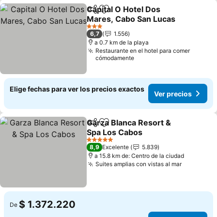
Capital O Hotel Dos
Compartir
Agregar a favoritos
Mares, Cabo San Lucas
3 Estrellas
6,7
1.556
a 0.7 km de la playa
Restaurante en el hotel para comer
cómodamente
Elige fechas para ver los precios exactos
Ver precios
Garza Blanca Resort &
Compartir
Agregar a favoritos
Spa Los Cabos
5 Estrellas
8,9
Excelente
5.839
a 15.8 km de: Centro de la ciudad
Suites amplias con vistas al mar
$ 1.372.220
De