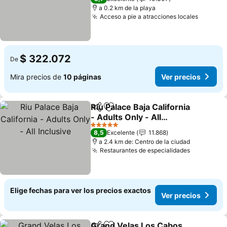
a 0.2 km de la playa
Acceso a pie a atracciones locales
$ 322.072
De
Mira precios de
10 páginas
Ver precios
Riu Palace Baja California
Compartir
Agregar a favoritos
- Adults Only - All
Inclusive
5 Estrellas
8,5
Excelente
11.868
a 2.4 km de: Centro de la ciudad
Restaurantes de especialidades
Elige fechas para ver los precios exactos
Ver precios
Grand Velas Los Cabos