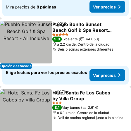
Mira precios de
8 páginas
Ver precios
Pueblo Bonito Sunset
Compartir
Agregar a favoritos
Beach Golf & Spa Resort -
All Inclusive
5 Estrellas
9,0
Excelente
44.050
a 2.2 km de: Centro de la ciudad
Seis piscinas exteriores diferentes
Opción destacada
Elige fechas para ver los precios exactos
Ver precios
Hotel Santa Fe Los Cabos
Compartir
Agregar a favoritos
by Villa Group
3 Estrellas
8,1
Muy bueno
2.614
a 0.1 km de: Centro de la ciudad
Deli de cocina regional junto a la piscina