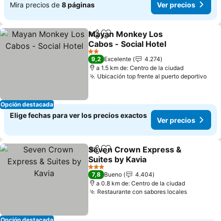
Mira precios de
8 páginas
Ver precios
Mayan Monkey Los
Compartir
Agregar a favoritos
Cabos - Social Hotel
2 Estrellas
9,2
Excelente
4.274
a 1.5 km de: Centro de la ciudad
Ubicación top frente al puerto deportivo
Opción destacada
Elige fechas para ver los precios exactos
Ver precios
Seven Crown Express &
Compartir
Agregar a favoritos
Suites by Kavia
3 Estrellas
7,8
Bueno
4.404
a 0.8 km de: Centro de la ciudad
Restaurante con sabores locales
Opción destacada