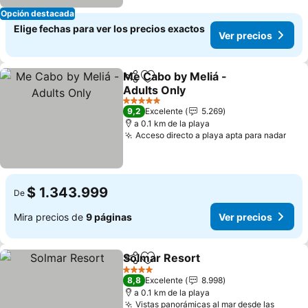
Opción destacada
Elige fechas para ver los precios exactos
Ver precios
Me Cabo by Meliá -
Compartir
Agregar a favoritos
Adults Only
5 Estrellas
9,2
Excelente
5.269
a 0.1 km de la playa
Acceso directo a playa apta para nadar
$ 1.343.999
De
Mira precios de
9 páginas
Ver precios
Solmar Resort
Compartir
Agregar a favoritos
4 Estrellas
8,8
Excelente
8.998
a 0.1 km de la playa
Vistas panorámicas al mar desde las