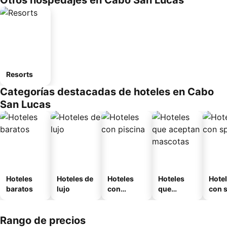
Otros hospedajes en Cabo San Lucas
Resorts
Categorías destacadas de hoteles en Cabo
San Lucas
Hoteles
Hoteles de
Hoteles
Hoteles
Hote
baratos
lujo
con
que
con 
piscina
aceptan
mascotas
Rango de precios