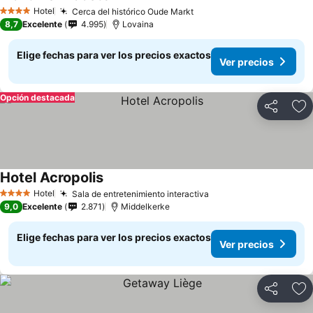
Hotel
Cerca del histórico Oude Markt
4 Estrellas
8,7
Excelente
4.995
Lovaina
Elige fechas para ver los precios exactos
Ver precios
Opción destacada
Compartir
Ag
Hotel Acropolis
Hotel
Sala de entretenimiento interactiva
4 Estrellas
9,0
Excelente
2.871
Middelkerke
Elige fechas para ver los precios exactos
Ver precios
Compartir
Ag