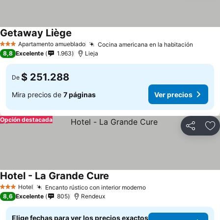
Getaway Liège
Apartamento amueblado
Cocina americana en la habitación
3 Estrellas
8,8
Excelente
1.963
Lieja
$ 251.288
De
Mira precios de
7 páginas
Ver precios
Opción destacada
Compartir
Ag
Hotel - La Grande Cure
Hotel
Encanto rústico con interior moderno
3 Estrellas
8,6
Excelente
805
Rendeux
Elige fechas para ver los precios exactos