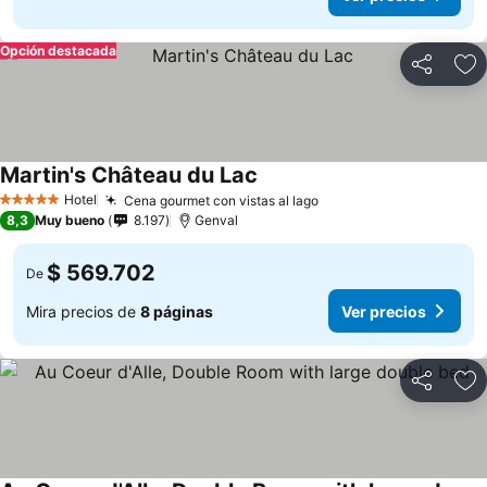
Opción destacada
Compartir
Ag
Martin's Château du Lac
Hotel
Cena gourmet con vistas al lago
5 Estrellas
8,3
Muy bueno
8.197
Genval
$ 569.702
De
Mira precios de
8 páginas
Ver precios
Compartir
Ag