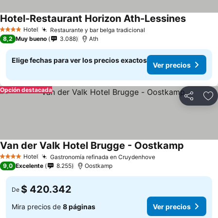
Hotel-Restaurant Horizon Ath-Lessines
Hotel
Restaurante y bar belga tradicional
4 Estrellas
8,2
Muy bueno
3.088
Ath
Elige fechas para ver los precios exactos
Ver precios
Opción destacada
Compartir
Ag
Van der Valk Hotel Brugge - Oostkamp
Hotel
Gastronomía refinada en Cruydenhove
4 Estrellas
9,0
Excelente
8.255
Oostkamp
$ 420.342
De
Mira precios de
8 páginas
Ver precios