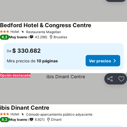
Bedford Hotel & Congress Centre
Hotel
Restaurante Magellan
3 Estrellas
8,2
Muy bueno
42.296
Bruselas
$ 330.682
De
Mira precios de
10 páginas
Ver precios
Opción destacada
Compartir
Ag
ibis Dinant Centre
Hotel
Cómodo aparcamiento público adyacente
3 Estrellas
8,2
Muy bueno
6.921
Dinant