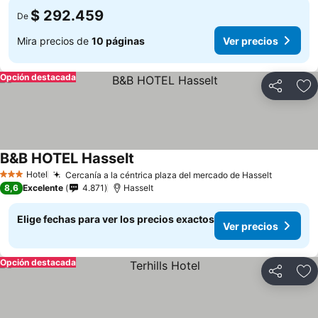
$ 292.459
De
Mira precios de
10 páginas
Ver precios
Opción destacada
Compartir
Ag
B&B HOTEL Hasselt
Hotel
Cercanía a la céntrica plaza del mercado de Hasselt
3 Estrellas
8,6
Excelente
4.871
Hasselt
Elige fechas para ver los precios exactos
Ver precios
Opción destacada
Compartir
Ag