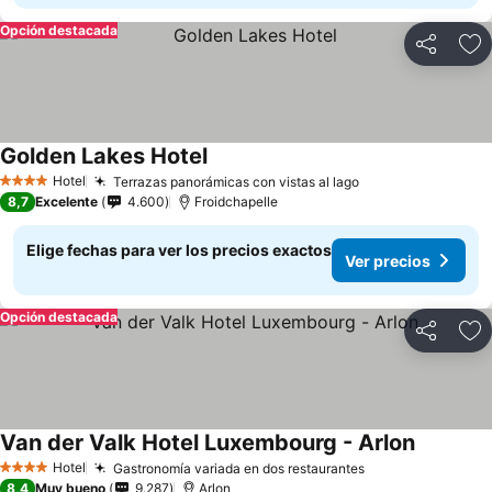
Opción destacada
Compartir
Ag
Golden Lakes Hotel
Hotel
Terrazas panorámicas con vistas al lago
4 Estrellas
8,7
Excelente
4.600
Froidchapelle
Elige fechas para ver los precios exactos
Ver precios
Opción destacada
Compartir
Ag
Van der Valk Hotel Luxembourg - Arlon
Hotel
Gastronomía variada en dos restaurantes
4 Estrellas
8,4
Muy bueno
9.287
Arlon