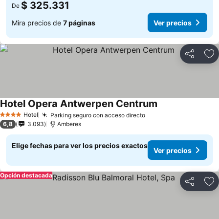
$ 325.331
De
Mira precios de
7 páginas
Ver precios
Compartir
Ag
Hotel Opera Antwerpen Centrum
Hotel
Parking seguro con acceso directo
4 Estrellas
6,8
3.093
Amberes
Elige fechas para ver los precios exactos
Ver precios
Opción destacada
Compartir
Ag