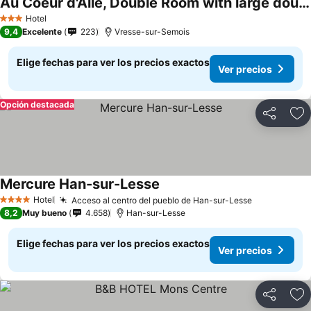
Au Coeur d'Alle, Double Room with large double bed
Hotel
3 Estrellas
9,4
Excelente
223
Vresse-sur-Semois
Elige fechas para ver los precios exactos
Ver precios
Opción destacada
Compartir
Ag
Mercure Han-sur-Lesse
Hotel
Acceso al centro del pueblo de Han-sur-Lesse
4 Estrellas
8,2
Muy bueno
4.658
Han-sur-Lesse
Elige fechas para ver los precios exactos
Ver precios
Compartir
Ag