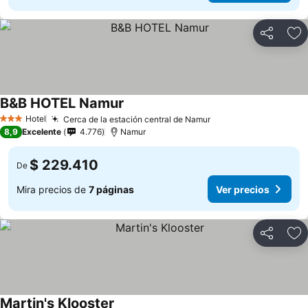
Compartir
Ag
B&B HOTEL Namur
Hotel
Cerca de la estación central de Namur
3 Estrellas
8,9
Excelente
4.776
Namur
$ 229.410
De
Mira precios de
7 páginas
Ver precios
Compartir
Ag
Martin's Klooster