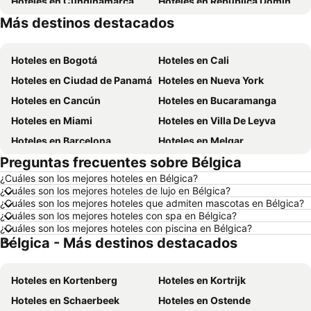
Hoteles en Cundinamarca
Hoteles en República Dominicana
Más destinos destacados
Hoteles en Panamá
Hoteles en Madrid
Hoteles en Bogotá
Hoteles en Cali
Hoteles en Ciudad de Panamá
Hoteles en Nueva York
Hoteles en Cancún
Hoteles en Bucaramanga
Hoteles en Miami
Hoteles en Villa De Leyva
Hoteles en Barcelona
Hoteles en Melgar
Preguntas frecuentes sobre Bélgica
Hoteles en París
Hoteles en Roma
¿Cuáles son los mejores hoteles en Bélgica?
Hoteles en Ciudad de México
Hoteles en Pereira
¿Cuáles son los mejores hoteles de lujo en Bélgica?
Hoteles en Orlando
Hoteles en Villavicencio
¿Cuáles son los mejores hoteles que admiten mascotas en Bélgica?
¿Cuáles son los mejores hoteles con spa en Bélgica?
Hoteles en Río de Janeiro
Hoteles en Girardot
¿Cuáles son los mejores hoteles con piscina en Bélgica?
Bélgica - Más destinos destacados
Hoteles en Curazao
Hoteles en San Andrés, Providencia and Santa Catalina
Hoteles en Santiago de Chile
Hoteles en Los Cabos
Hoteles en Kortenberg
Hoteles en Kortrijk
Hoteles en Colombia
Hoteles en Isla Margarita
Hoteles en Schaerbeek
Hoteles en Ostende
Hoteles en Riviera Maya
Hoteles en Risaralda