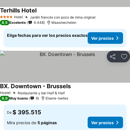
Terhills Hotel
Hotel
Jardín francés con pozo de mina original
4 Estrellas
8,5
Excelente
4.448
Maasmechelen
Elige fechas para ver los precios exactos
Ver precios
Compartir
Ag
BX. Downtown - Brussels
Hostel
Restaurante y bar Half & Half
8,0
Muy bueno
9
Elsene-Ixelles
$ 395.515
De
Mira precios de
5 páginas
Ver precios