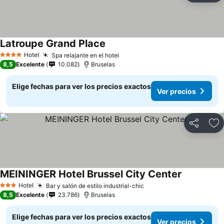
Latroupe Grand Place
Hotel
Spa relajante en el hotel
4 Estrellas
8,5
Excelente
10.082
Bruselas
Elige fechas para ver los precios exactos
Ver precios
Compartir
Ag
MEININGER Hotel Brussel City Center
Hotel
Bar y salón de estilo industrial-chic
3 Estrellas
8,5
Excelente
23.786
Bruselas
Elige fechas para ver los precios exactos
Ver precios