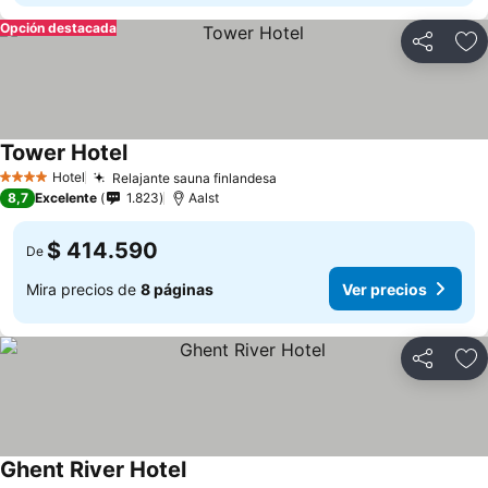
Opción destacada
Compartir
Ag
Tower Hotel
Hotel
Relajante sauna finlandesa
4 Estrellas
8,7
Excelente
1.823
Aalst
$ 414.590
De
Mira precios de
8 páginas
Ver precios
Compartir
Ag
Ghent River Hotel