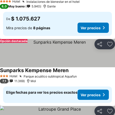
Hotel
Instalaciones de bienestar en el hotel
4 Estrellas
8,0
Muy bueno
5.940
Gante
$ 1.075.627
De
Mira precios de
8 páginas
Ver precios
Opción destacada
Compartir
Ag
Sunparks Kempense Meren
Hotel
Parque acuático subtropical Aquafun
3 Estrellas
7,1
11.369
Mol
Elige fechas para ver los precios exactos
Ver precios
Compartir
Ag