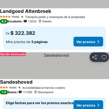
Landgoed Altenbroek
Hotel
Tranquilo jardín y estanques de la propiedad
4 Estrellas
8,5
Excelente
1.502
Voeren
$ 322.382
De
Mira precios de
5 páginas
Ver precios
Opción destacada
Compartir
Ag
Sandeshoved
Hotel
Accesibilidad al tranvía costero
3 Estrellas
7,6
Bueno
11.156
Nieuwpoort
Elige fechas para ver los precios exactos
Ver precios