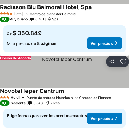
Radisson Blu Balmoral Hotel, Spa
Hotel
Centro de bienestar Balmoral
4 Estrellas
8,0
Muy bueno
6.701
Spa
$ 350.849
De
Mira precios de
8 páginas
Ver precios
Opción destacada
Compartir
Ag
Novotel Ieper Centrum
Hotel
Puerta de entrada histórica a los Campos de Flandes
3 Estrellas
8,6
Excelente
5.648
Ypres
Elige fechas para ver los precios exactos
Ver precios