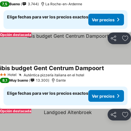
3 Estrellas
7,5
Bueno
3.744
La Roche-en-Ardenne
Elige fechas para ver los precios exactos
Ver precios
Opción destacada
Compartir
Ag
ibis budget Gent Centrum Dampoort
Hotel
Auténtica pizzería italiana en el hotel
2 Estrellas
8,1
Muy bueno
13.300
Gante
Elige fechas para ver los precios exactos
Ver precios
Opción destacada
Compartir
Ag