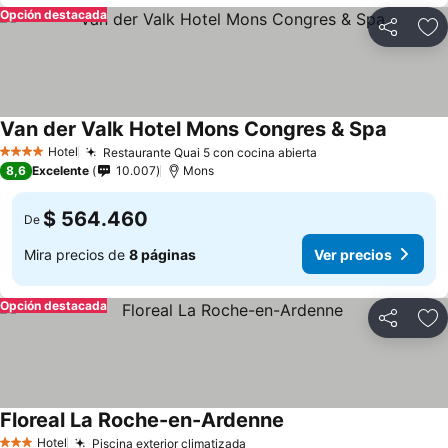
Opción destacada
Compartir
Ag
Van der Valk Hotel Mons Congres & Spa
Hotel
Restaurante Quai 5 con cocina abierta
4 Estrellas
8,6
Excelente
10.007
Mons
$ 564.460
De
Mira precios de
8 páginas
Ver precios
Opción destacada
Compartir
Ag
Floreal La Roche-en-Ardenne
Hotel
Piscina exterior climatizada