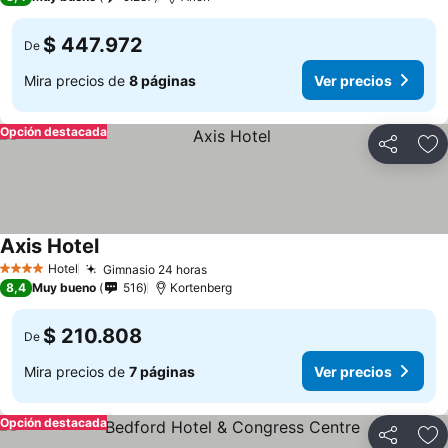
$ 447.972
De
Mira precios de
8 páginas
Ver precios
Opción destacada
Compartir
Ag
Axis Hotel
Hotel
Gimnasio 24 horas
4 Estrellas
8,4
Muy bueno
516
Kortenberg
$ 210.808
De
Mira precios de
7 páginas
Ver precios
Opción destacada
Compartir
Ag