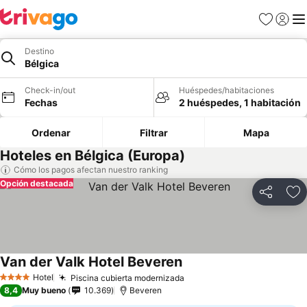
Favoritos
Iniciar 
Me
Destino
Bélgica
Check-in/out
Huéspedes/habitaciones
Fechas
2 huéspedes, 1 habitación
Ordenar
Filtrar
Mapa
Hoteles en Bélgica (Europa)
Cómo los pagos afectan nuestro ranking
Opción destacada
Compartir
Ag
Van der Valk Hotel Beveren
Hotel
Piscina cubierta modernizada
4 Estrellas
8,4
Muy bueno
10.369
Beveren