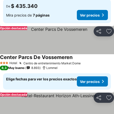
$ 435.340
De
Mira precios de
7 páginas
Ver precios
Opción destacada
Compartir
Ag
Center Parcs De Vossemeren
Hotel
Centro de entretenimiento Market Dome
3 Estrellas
8,3
Muy bueno
8.893
Lommel
Elige fechas para ver los precios exactos
Ver precios
Opción destacada
Compartir
Ag