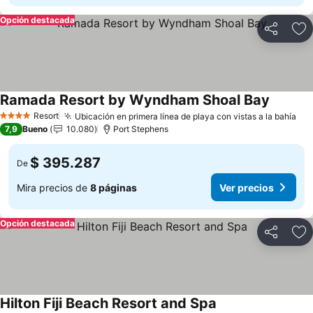
Opción destacada
Compartir
Ag
Ramada Resort by Wyndham Shoal Bay
Ver prec
Resort
Ubicación en primera línea de playa con vistas a la bahía
Ver
4 Estrellas
7,9
Bueno
10.080
Port Stephens
$ 395.287
De
Mira precios de
8 páginas
Ver precios
Opción destacada
Compartir
Ag
Hilton Fiji Beach Resort and Spa
Ver precios