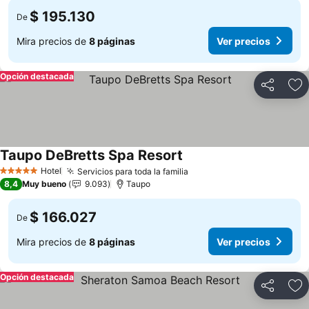
$ 195.130
De
Mira precios de
8 páginas
Ver precios
Opción destacada
Compartir
Ag
Taupo DeBretts Spa Resort
Ver precios
Hotel
Servicios para toda la familia
Ver precios
5 Estrellas
8,4
Muy bueno
9.093
Taupo
$ 166.027
De
Mira precios de
8 páginas
Ver precios
Opción destacada
Compartir
Ag