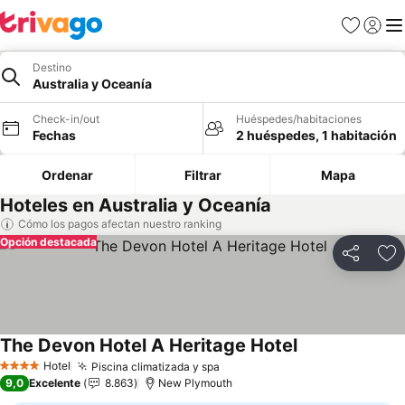
Favoritos
Iniciar 
Me
Destino
Australia y Oceanía
Check-in/out
Huéspedes/habitaciones
Fechas
2 huéspedes, 1 habitación
Ordenar
Filtrar
Mapa
Hoteles en Australia y Oceanía
Cómo los pagos afectan nuestro ranking
Opción destacada
Compartir
Ag
The Devon Hotel A Heritage Hotel
Ver precios
Hotel
Piscina climatizada y spa
Ver precios
4 Estrellas
9,0
Excelente
8.863
New Plymouth