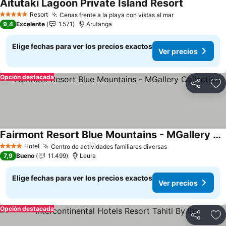
Aitutaki Lagoon Private Island Resort
Ver precios
Resort
Cenas frente a la playa con vistas al mar
Ver precios
5 Estrellas
9,4
Excelente
1.571
Arutanga
Elige fechas para ver los precios exactos
Ver precios
Opción destacada
Compartir
Ag
Fairmont Resort Blue Mountains - MGallery Collection
Ver precios
Hotel
Centro de actividades familiares diversas
Ver precios
4 Estrellas
7,9
Bueno
11.499
Leura
Elige fechas para ver los precios exactos
Ver precios
Opción destacada
Compartir
Ag