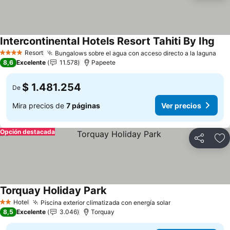
Intercontinental Hotels Resort Tahiti By Ihg
Ver
Resort
Bungalows sobre el agua con acceso directo a la laguna
Ver
4 Estrellas
8,6
Excelente
11.578
Papeete
$ 1.481.254
De
Mira precios de
7 páginas
Ver precios
Opción destacada
Compartir
Ag
Torquay Holiday Park
Ver precios
Hotel
Piscina exterior climatizada con energía solar
Ver precios
2 Estrellas
8,5
Excelente
3.046
Torquay