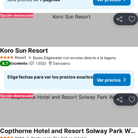
Opción destacada
Compartir
Ag
Koro Sun Resort
Ver precios
Resort
Bures Edgewater con acceso directo a la laguna
Ver preci
4 Estrellas
8,7
Excelente
1.552
Savusavu
Elige fechas para ver los precios exactos
Ver precios
Opción destacada
Compartir
Ag
Copthorne Hotel and Resort Solway Park Wairarapa
Hotel