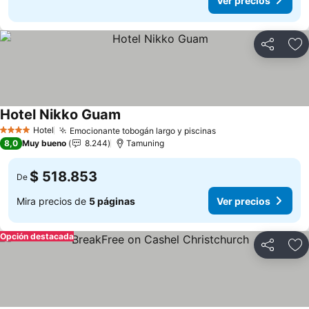
Ver precios
Compartir
Ag
Hotel Nikko Guam
Ver precios
Hotel
Emocionante tobogán largo y piscinas
Ver precios
4 Estrellas
8,0
Muy bueno
8.244
Tamuning
$ 518.853
De
Mira precios de
5 páginas
Ver precios
Opción destacada
Compartir
Ag