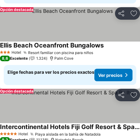
Opción destacada
Compartir
Ag
Ellis Beach Oceanfront Bungalows
Ver precios
Hotel
Resort familiar con piscina para niños
Ver precios
3 Estrellas
8,6
Excelente
1.324
Palm Cove
Elige fechas para ver los precios exactos
Ver precios
Opción destacada
Compartir
Ag
Intercontinental Hotels Fiji Golf Resort & Spa By Ihg
Ver precios
Hotel
Playa aislada en la bahía de Natadola
Ver precios
5 Estrellas
9,2
Excelente
11.138
Natadola Beach