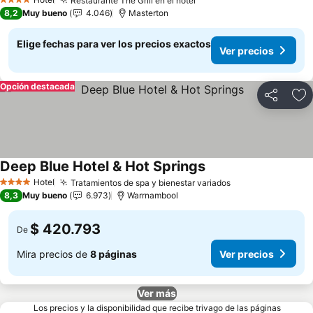
Ver precios
Restaurante The Grill en el hotel
Ver precios
4 Estrellas
8,2
Muy bueno
4.046
Masterton
Elige fechas para ver los precios exactos
Ver precios
Opción destacada
Compartir
Ag
Deep Blue Hotel & Hot Springs
Ver precios
Hotel
Tratamientos de spa y bienestar variados
Ver precios
4 Estrellas
8,3
Muy bueno
6.973
Warrnambool
$ 420.793
De
Mira precios de
8 páginas
Ver precios
Ver más
Los precios y la disponibilidad que recibe trivago de las páginas