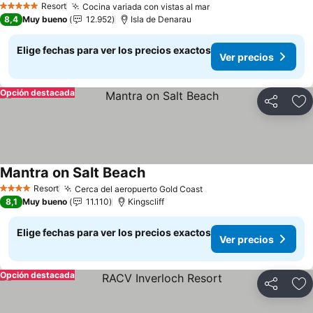
Resort
Cocina variada con vistas al mar
Ver precios
5 Estrellas
8,4
Muy bueno
12.952
Isla de Denarau
Elige fechas para ver los precios exactos
Ver precios
Opción destacada
Compartir
Ag
Mantra on Salt Beach
Ver precios
Resort
Cerca del aeropuerto Gold Coast
Ver precios
4 Estrellas
8,1
Muy bueno
11.110
Kingscliff
Elige fechas para ver los precios exactos
Ver precios
Opción destacada
Compartir
Ag