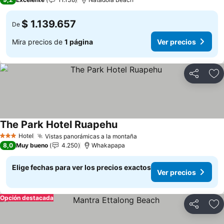
$ 1.139.657
De
Mira precios de
1 página
Ver precios
Compartir
Ag
The Park Hotel Ruapehu
Ver precios
Hotel
Vistas panorámicas a la montaña
Ver precios
3 Estrellas
8,0
Muy bueno
4.250
Whakapapa
Elige fechas para ver los precios exactos
Ver precios
Opción destacada
Compartir
Ag