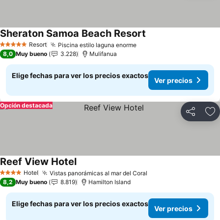
Sheraton Samoa Beach Resort
Ver precios
Resort
Piscina estilo laguna enorme
Ver precios
5 Estrellas
8,0
Muy bueno
3.228
Mulifanua
Elige fechas para ver los precios exactos
Ver precios
Opción destacada
Compartir
Ag
Reef View Hotel
Ver precios
Hotel
Vistas panorámicas al mar del Coral
Ver precios
4 Estrellas
8,2
Muy bueno
8.819
Hamilton Island
Elige fechas para ver los precios exactos
Ver precios