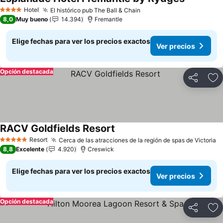
Ver preci
Hotel
El histórico pub The Ball & Chain
Ver precios
4 Estrellas
8,0
Muy bueno
14.394
Fremantle
Elige fechas para ver los precios exactos
Ver precios
Opción destacada
Compartir
Ag
RACV Goldfields Resort
Ver precios
Resort
Cerca de las atracciones de la región de spas de Victoria
V
5 Estrellas
8,8
Excelente
4.920
Creswick
Elige fechas para ver los precios exactos
Ver precios
Opción destacada
Compartir
Ag