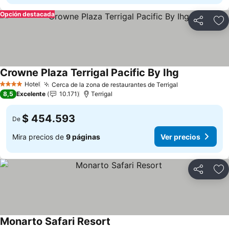
Opción destacada
Compartir
Ag
Crowne Plaza Terrigal Pacific By Ihg
Ver precios
Hotel
Cerca de la zona de restaurantes de Terrigal
Ver precios
4 Estrellas
8,5
Excelente
10.171
Terrigal
$ 454.593
De
Mira precios de
9 páginas
Ver precios
Compartir
Ag
Monarto Safari Resort
Ver precios