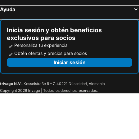
Hoteles en Ohakune
Hoteles en Rotorua
Ayuda
Hoteles en Tamuning
Hoteles en Gizo
Hoteles en Punaauia
Hoteles en Burleigh Heads
Inicia sesión y obtén beneficios
exclusivos para socios
Personaliza tu experiencia
Obtén ofertas y precios para socios
Iniciar sesión
trivago N.V.
, Kesselstraße 5 – 7, 40221 Düsseldorf, Alemania
Copyright 2026 trivago | Todos los derechos reservados.