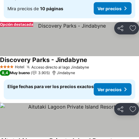
Mira precios de
10 páginas
Ver precios
Opción destacada
Compartir
Ag
Discovery Parks - Jindabyne
Ver precios
Hotel
Acceso directo al lago Jindabyne
Ver precios
4 Estrellas
8,4
Muy bueno
3.905
Jindabyne
Elige fechas para ver los precios exactos
Ver precios
Compartir
Ag