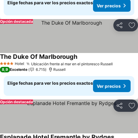
Elige fechas para ver los precios exactos
Ver precios
Opción destacada
Compartir
Ag
The Duke Of Marlborough
Ver precios
Hotel
Ubicación frente al mar en el pintoresco Russell
Ver precio
4 Estrellas
8,9
Excelente
6.715
Russell
Elige fechas para ver los precios exactos
Ver precios
Opción destacada
Compartir
Ag
Esplanade Hotel Fremantle by Rydges