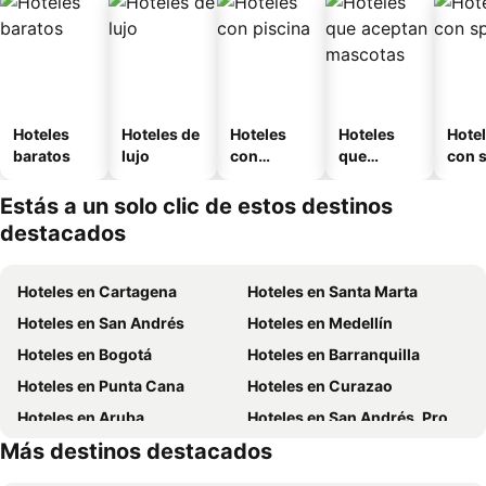
Hoteles
Hoteles de
Hoteles
Hoteles
Hote
baratos
lujo
con
que
con 
piscina
aceptan
mascotas
Estás a un solo clic de estos destinos
destacados
Hoteles en Cartagena
Hoteles en Santa Marta
Hoteles en San Andrés
Hoteles en Medellín
Hoteles en Bogotá
Hoteles en Barranquilla
Hoteles en Punta Cana
Hoteles en Curazao
Hoteles en Aruba
Hoteles en San Andrés, Providencia and Santa Catalina
Más destinos destacados
Hoteles en Cundinamarca
Hoteles en Panamá