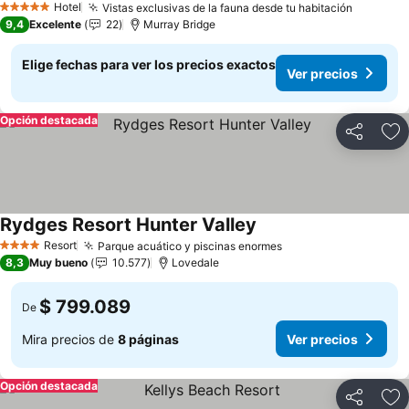
Hotel
Vistas exclusivas de la fauna desde tu habitación
Ver prec
5 Estrellas
9,4
Excelente
22
Murray Bridge
Elige fechas para ver los precios exactos
Ver precios
Opción destacada
Compartir
Ag
Rydges Resort Hunter Valley
Ver precios
Resort
Parque acuático y piscinas enormes
Ver precios
4 Estrellas
8,3
Muy bueno
10.577
Lovedale
$ 799.089
De
Mira precios de
8 páginas
Ver precios
Opción destacada
Compartir
Ag