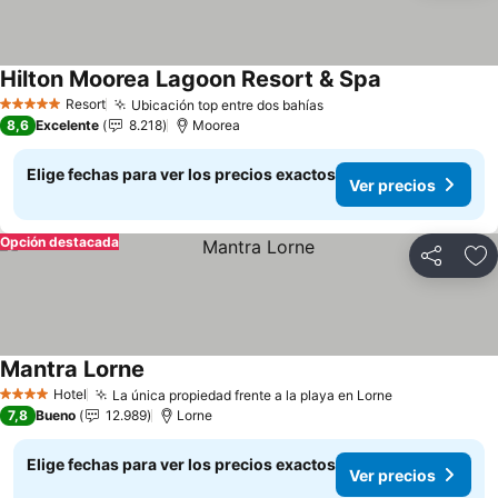
Hilton Moorea Lagoon Resort & Spa
Ver precios
Resort
Ubicación top entre dos bahías
Ver precios
5 Estrellas
8,6
Excelente
8.218
Moorea
Elige fechas para ver los precios exactos
Ver precios
Opción destacada
Compartir
Ag
Mantra Lorne
Ver precios
Hotel
La única propiedad frente a la playa en Lorne
Ver precios
4 Estrellas
7,8
Bueno
12.989
Lorne
Elige fechas para ver los precios exactos
Ver precios