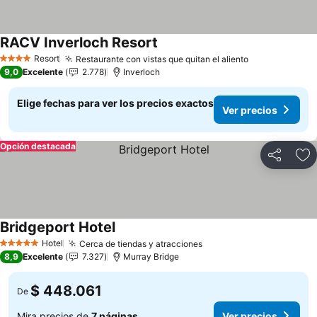
RACV Inverloch Resort
Ver precios
Resort
Restaurante con vistas que quitan el aliento
Ver precios
4 Estrellas
9,0
Excelente
2.778
Inverloch
Elige fechas para ver los precios exactos
Ver precios
Opción destacada
Compartir
Ag
Bridgeport Hotel
Ver precios
Hotel
Cerca de tiendas y atracciones
Ver precios
5 Estrellas
8,9
Excelente
7.327
Murray Bridge
$ 448.061
De
Mira precios de
7 páginas
Ver precios