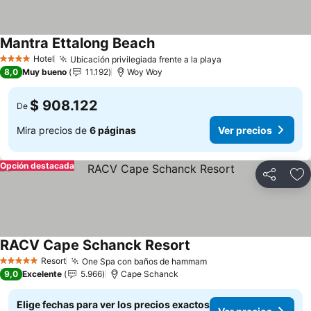
Mantra Ettalong Beach
Ver precios
Hotel
Ubicación privilegiada frente a la playa
Ver precios
4 Estrellas
8,0
Muy bueno
11.192
Woy Woy
$ 908.122
De
Mira precios de
6 páginas
Ver precios
Opción destacada
Compartir
Ag
RACV Cape Schanck Resort
Ver precios
Resort
One Spa con baños de hammam
Ver precios
5 Estrellas
9,0
Excelente
5.966
Cape Schanck
Elige fechas para ver los precios exactos