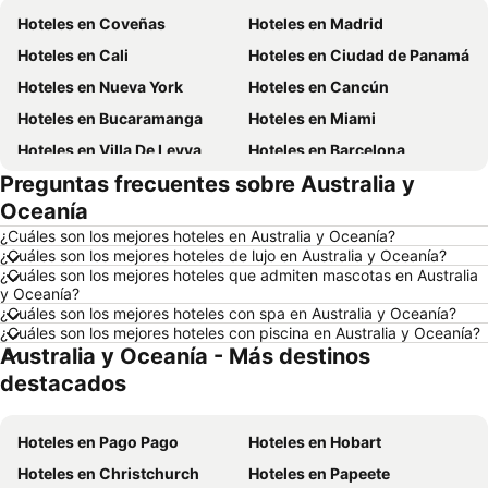
Hoteles en Coveñas
Hoteles en Madrid
Hoteles en Cali
Hoteles en Ciudad de Panamá
Hoteles en Nueva York
Hoteles en Cancún
Hoteles en Bucaramanga
Hoteles en Miami
Hoteles en Villa De Leyva
Hoteles en Barcelona
Preguntas frecuentes sobre Australia y
Hoteles en Melgar
Hoteles en París
Oceanía
Hoteles en Roma
Hoteles en Ciudad de México
¿Cuáles son los mejores hoteles en Australia y Oceanía?
Hoteles en Pereira
Hoteles en Orlando
¿Cuáles son los mejores hoteles de lujo en Australia y Oceanía?
¿Cuáles son los mejores hoteles que admiten mascotas en Australia
Hoteles en Villavicencio
Hoteles en Río de Janeiro
y Oceanía?
Hoteles en Girardot
Hoteles en República Dominicana
¿Cuáles son los mejores hoteles con spa en Australia y Oceanía?
¿Cuáles son los mejores hoteles con piscina en Australia y Oceanía?
Hoteles en Santiago de Chile
Hoteles en Madrid
Australia y Oceanía - Más destinos
Hoteles en Los Cabos
Hoteles en Colombia
destacados
Hoteles en Isla Margarita
Hoteles en Riviera Maya
Hoteles en Risaralda
Hoteles en EE. UU.
Hoteles en Pago Pago
Hoteles en Hobart
Hoteles en Quindío
Hoteles en Argentina
Hoteles en Christchurch
Hoteles en Papeete