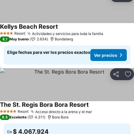
Kellys Beach Resort
Ver precios
Resort
Actividades y servicios para toda la familia
Ver precios
4 Estrellas
8,1
Muy bueno
2.634
Bundaberg
Elige fechas para ver los precios exactos
Ver precios
Compartir
Ag
The St. Regis Bora Bora Resort
Ver precios
Resort
Acceso directo a la arena y el mar
Ver precios
5 Estrellas
9,5
Excelente
4.311
Bora Bora
$ 4.067.924
De