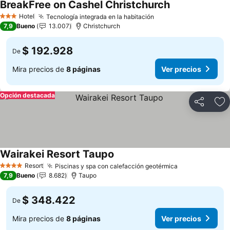
BreakFree on Cashel Christchurch
Ver precios
Hotel
Tecnología integrada en la habitación
Ver precios
3 Estrellas
7,9
Bueno
13.007
Christchurch
$ 192.928
De
Mira precios de
8 páginas
Ver precios
Opción destacada
Compartir
Ag
Wairakei Resort Taupo
Ver precios
Resort
Piscinas y spa con calefacción geotérmica
Ver precios
4 Estrellas
7,9
Bueno
8.682
Taupo
$ 348.422
De
Mira precios de
8 páginas
Ver precios