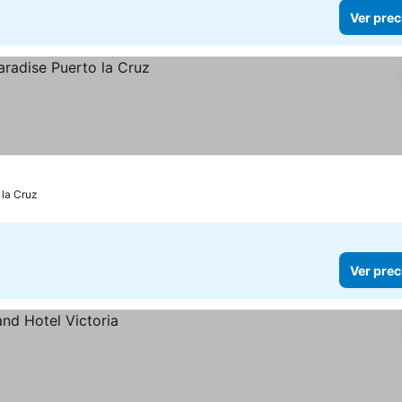
Ver prec
 la Cruz
Ver prec