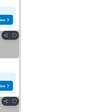
ios
Agregar a favoritos
Compartir
ios
Agregar a favoritos
Compartir