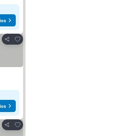
ios
Agregar a favoritos
Compartir
ios
Agregar a favoritos
Compartir