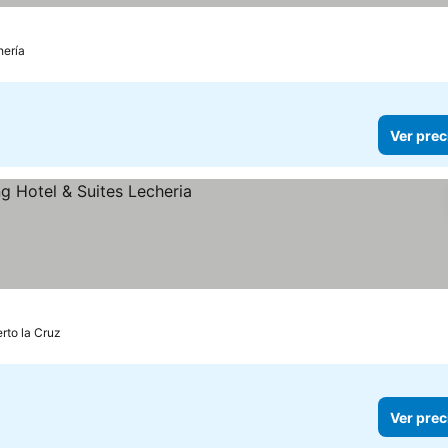
hería
Ver prec
rto la Cruz
Ver prec