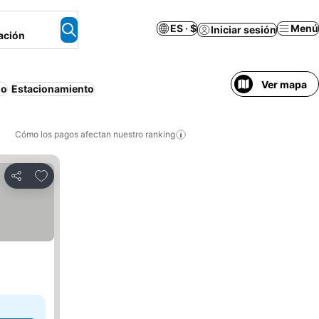
ES · $
Menú
Iniciar sesión
ación
Ver mapa
do
Estacionamiento
Cómo los pagos afectan nuestro ranking
Agregar a favoritos
Compartir