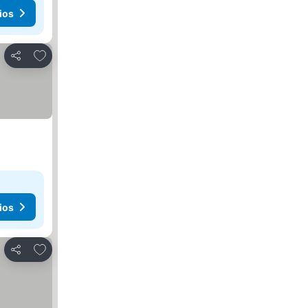
ios
Agregar a favoritos
Compartir
ios
Agregar a favoritos
Compartir