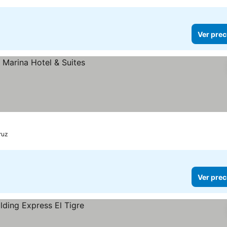
Ver prec
ruz
Ver prec