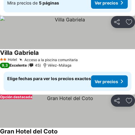
Mira precios de
5 páginas
Ver precios
Compartir
Ag
Villa Gabriela
Hotel
Acceso a la piscina comunitaria
2 Estrellas
9,3
Excelente
45
Vélez-Málaga
Elige fechas para ver los precios exactos
Ver precios
Opción destacada
Compartir
Ag
Gran Hotel del Coto