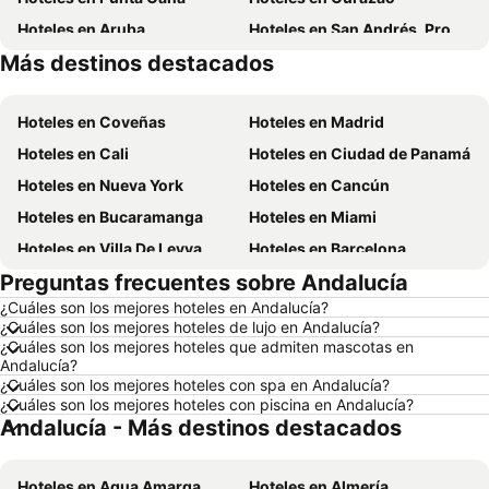
Hoteles en Aruba
Hoteles en San Andrés, Providencia and Santa Catalina
Más destinos destacados
Hoteles en Cundinamarca
Hoteles en República Dominicana
Hoteles en Coveñas
Hoteles en Madrid
Hoteles en Cali
Hoteles en Ciudad de Panamá
Hoteles en Nueva York
Hoteles en Cancún
Hoteles en Bucaramanga
Hoteles en Miami
Hoteles en Villa De Leyva
Hoteles en Barcelona
Preguntas frecuentes sobre Andalucía
Hoteles en Melgar
Hoteles en París
¿Cuáles son los mejores hoteles en Andalucía?
Hoteles en Roma
Hoteles en Ciudad de México
¿Cuáles son los mejores hoteles de lujo en Andalucía?
Hoteles en Pereira
Hoteles en Orlando
¿Cuáles son los mejores hoteles que admiten mascotas en
Andalucía?
Hoteles en Villavicencio
Hoteles en Río de Janeiro
¿Cuáles son los mejores hoteles con spa en Andalucía?
¿Cuáles son los mejores hoteles con piscina en Andalucía?
Hoteles en Girardot
Hoteles en Panamá
Andalucía - Más destinos destacados
Hoteles en Santiago de Chile
Hoteles en Madrid
Hoteles en Los Cabos
Hoteles en Colombia
Hoteles en Agua Amarga
Hoteles en Almería