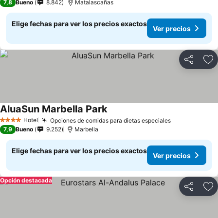
7,8
Bueno
8.842
Matalascañas
Elige fechas para ver los precios exactos
Ver precios
Compartir
Ag
AluaSun Marbella Park
Hotel
Opciones de comidas para dietas especiales
4 Estrellas
7,9
Bueno
9.252
Marbella
Elige fechas para ver los precios exactos
Ver precios
Opción destacada
Compartir
Ag