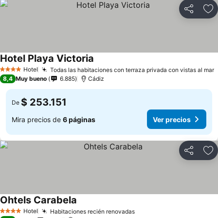
Compartir
Ag
Hotel Playa Victoria
Hotel
Todas las habitaciones con terraza privada con vistas al mar
4 Estrellas
8,4
Muy bueno
6.885
Cádiz
$ 253.151
De
Mira precios de
6 páginas
Ver precios
Compartir
Ag
Ohtels Carabela
Hotel
Habitaciones recién renovadas
4 Estrellas