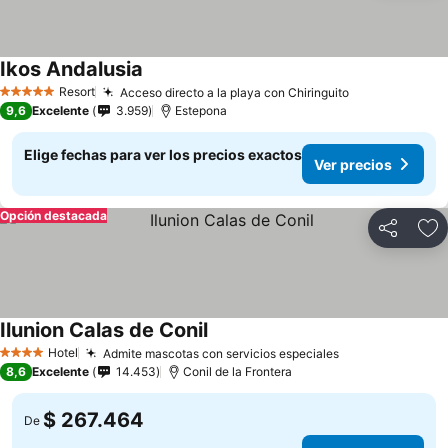
Ikos Andalusia
Resort
Acceso directo a la playa con Chiringuito
5 Estrellas
9,6
Excelente
3.959
Estepona
Elige fechas para ver los precios exactos
Ver precios
Opción destacada
Compartir
Ag
Ilunion Calas de Conil
Hotel
Admite mascotas con servicios especiales
4 Estrellas
8,6
Excelente
14.453
Conil de la Frontera
$ 267.464
De