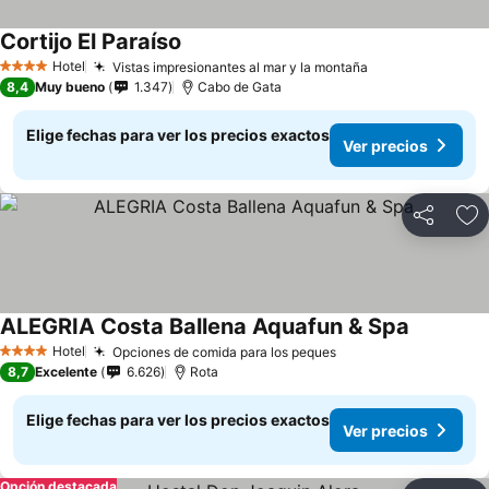
Cortijo El Paraíso
Hotel
Vistas impresionantes al mar y la montaña
4 Estrellas
8,4
Muy bueno
1.347
Cabo de Gata
Elige fechas para ver los precios exactos
Ver precios
Compartir
Ag
ALEGRIA Costa Ballena Aquafun & Spa
Hotel
Opciones de comida para los peques
4 Estrellas
8,7
Excelente
6.626
Rota
Elige fechas para ver los precios exactos
Ver precios
Opción destacada