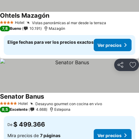
Ohtels Mazagón
Hotel
Vistas panorámicas al mar desde la terraza
4 Estrellas
7,8
Bueno
10.191
Mazagón
Elige fechas para ver los precios exactos
Ver precios
Compartir
Ag
Senator Banus
Hotel
Desayuno gourmet con cocina en vivo
5 Estrellas
8,5
Excelente
4.668
Estepona
$ 499.366
De
Mira precios de
7 páginas
Ver precios