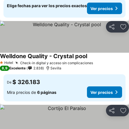
Elige fechas para ver los precios exactos
Ver precios
Compartir
Ag
Welldone Quality - Crystal pool
Hotel
Check-in digital y acceso sin complicaciones
1 Estrellas
8,9
Excelente
2.838
Sevilla
$ 326.183
De
Mira precios de
6 páginas
Ver precios
Compartir
Ag