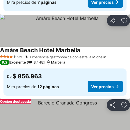
Mira precios de
7 páginas
Ver precios
Compartir
Ag
Amàre Beach Hotel Marbella
Hotel
Experiencia gastronómica con estrella Michelin
4 Estrellas
9,2
Excelente
8.448
Marbella
$ 856.963
De
Mira precios de
12 páginas
Ver precios
Opción destacada
Compartir
Ag