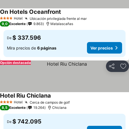
On Hotels Oceanfront
Hotel
Ubicación privilegiada frente al mar
4 Estrellas
9,0
Excelente
9.863
Matalascañas
$ 337.596
De
Mira precios de
6 páginas
Ver precios
Opción destacada
Compartir
Ag
Hotel Riu Chiclana
Hotel
Cerca de campos de golf
4 Estrellas
8,5
Excelente
19.264
Chiclana
$ 742.095
De