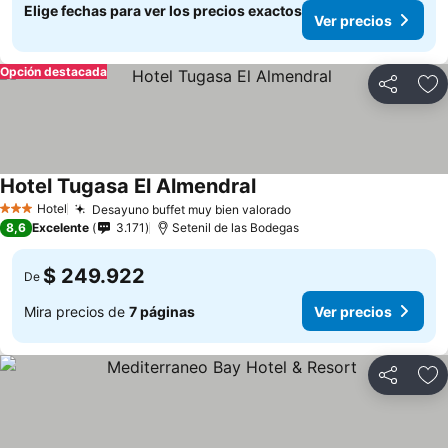
Elige fechas para ver los precios exactos
Ver precios
Opción destacada
Compartir
Ag
Hotel Tugasa El Almendral
Hotel
Desayuno buffet muy bien valorado
3 Estrellas
8,6
Excelente
3.171
Setenil de las Bodegas
$ 249.922
De
Mira precios de
7 páginas
Ver precios
Compartir
Ag