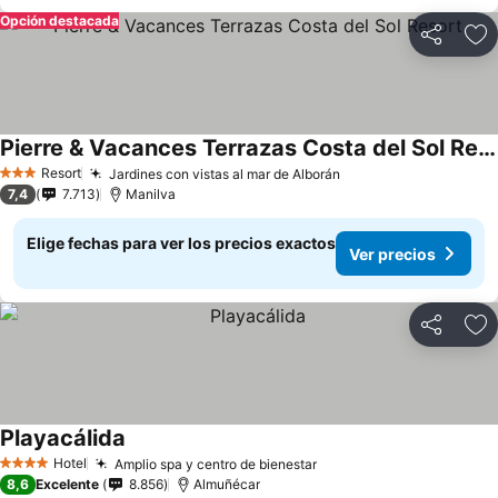
Opción destacada
Compartir
Ag
Pierre & Vacances Terrazas Costa del Sol Resort
Resort
Jardines con vistas al mar de Alborán
3 Estrellas
7,4
7.713
Manilva
Elige fechas para ver los precios exactos
Ver precios
Compartir
Ag
Playacálida
Hotel
Amplio spa y centro de bienestar
4 Estrellas
8,6
Excelente
8.856
Almuñécar