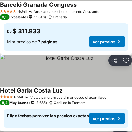
Barceló Granada Congress
Hotel
Arroz andaluz del restaurante Arrozante
5 Estrellas
8,9
Excelente
11.648
Granada
$ 311.833
De
Mira precios de
7 páginas
Ver precios
Compartir
Ag
Hotel Garbí Costa Luz
Hotel
Vistas panorámicas al mar desde el acantilado
4 Estrellas
8,3
Muy bueno
3.665
Conil de la Frontera
Elige fechas para ver los precios exactos
Ver precios