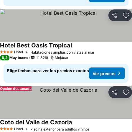
Compartir
Ag
Hotel Best Oasis Tropical
Hotel
Habitaciones amplias con vistas al mar
4 Estrellas
8,2
Muy bueno
11.326
Mojácar
Elige fechas para ver los precios exactos
Ver precios
Opción destacada
Compartir
Ag
Coto del Valle de Cazorla
Hotel
Piscina exterior para adultos y niños
4 Estrellas