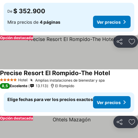
$ 352.900
De
Mira precios de
4 páginas
Ver precios
Opción destacada
Compartir
Ag
Precise Resort El Rompido-The Hotel
Hotel
Amplias instalaciones de bienestar y spa
5 Estrellas
8,5
Excelente
13.113
El Rompido
Elige fechas para ver los precios exactos
Ver precios
Opción destacada
Compartir
Ag