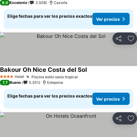
9,0
Excelente
3.508
Cazorla
Elige fechas para ver los precios exactos
Ver precios
Compartir
Ag
Bakour Oh Nice Costa del Sol
Hotel
Piscina estilo oasis tropical
4 Estrellas
7,7
Bueno
5.301
Estepona
Elige fechas para ver los precios exactos
Ver precios
Compartir
Ag