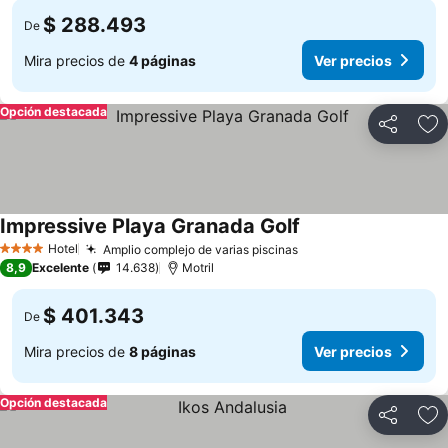
$ 288.493
De
Mira precios de
4 páginas
Ver precios
Opción destacada
Compartir
Ag
Impressive Playa Granada Golf
Hotel
Amplio complejo de varias piscinas
4 Estrellas
8,9
Excelente
14.638
Motril
$ 401.343
De
Mira precios de
8 páginas
Ver precios
Opción destacada
Compartir
Ag