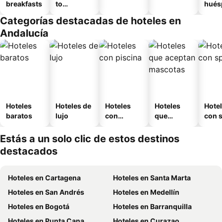
breakfasts
to
hués
amueblad
Categorías destacadas de hoteles en
o
Andalucía
Hoteles
Hoteles de
Hoteles
Hoteles
Hote
baratos
lujo
con
que
con 
piscina
aceptan
mascotas
Estás a un solo clic de estos destinos
destacados
Hoteles en Cartagena
Hoteles en Santa Marta
Hoteles en San Andrés
Hoteles en Medellín
Hoteles en Bogotá
Hoteles en Barranquilla
Hoteles en Punta Cana
Hoteles en Curazao