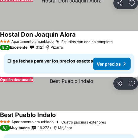
Compartir
Ag
Hostal Don Joaquin Alora
Apartamento amueblado
Estudios con cocina completa
3 Estrellas
8,7
Excelente
312
Pizarra
Elige fechas para ver los precios exactos
Ver precios
Opción destacada
Compartir
Ag
Best Pueblo Indalo
Apartamento amueblado
Cuatro piscinas exteriores
3 Estrellas
8,1
Muy bueno
16.273
Mojácar