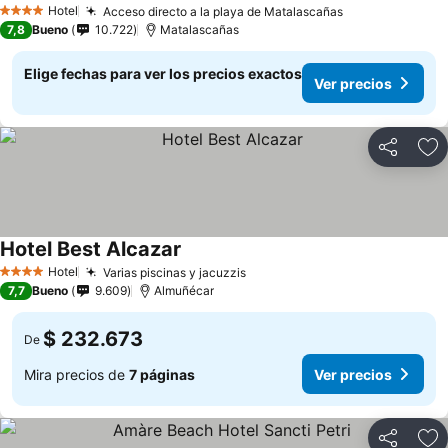
Hotel
Acceso directo a la playa de Matalascañas
4 Estrellas
7,8
Bueno
10.722
Matalascañas
Elige fechas para ver los precios exactos
Ver precios
Compartir
Ag
Hotel Best Alcazar
Hotel
Varias piscinas y jacuzzis
4 Estrellas
7,7
Bueno
9.609
Almuñécar
$ 232.673
De
Mira precios de
7 páginas
Ver precios
Compartir