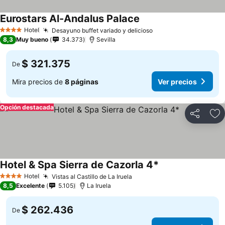
Eurostars Al-Andalus Palace
Hotel
Desayuno buffet variado y delicioso
4 Estrellas
8,3
Muy bueno
34.373
Sevilla
$ 321.375
De
Mira precios de
8 páginas
Ver precios
Opción destacada
Compartir
Ag
Hotel & Spa Sierra de Cazorla 4*
Hotel
Vistas al Castillo de La Iruela
4 Estrellas
8,5
Excelente
5.105
La Iruela
$ 262.436
De