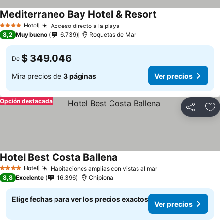
Mediterraneo Bay Hotel & Resort
Hotel
Acceso directo a la playa
4 Estrellas
8,2
Muy bueno
6.739
Roquetas de Mar
$ 349.046
De
Mira precios de
3 páginas
Ver precios
Opción destacada
Compartir
Ag
Hotel Best Costa Ballena
Hotel
Habitaciones amplias con vistas al mar
4 Estrellas
8,8
Excelente
16.396
Chipiona
Elige fechas para ver los precios exactos
Ver precios