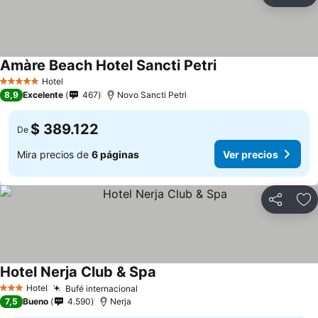
Ag
Amàre Beach Hotel Sancti Petri
Hotel
5 Estrellas
8,9
Excelente
467
Novo Sancti Petri
$ 389.122
De
Mira precios de
6 páginas
Ver precios
Compartir
Ag
Hotel Nerja Club & Spa
Hotel
Bufé internacional
3 Estrellas
7,5
Bueno
4.590
Nerja