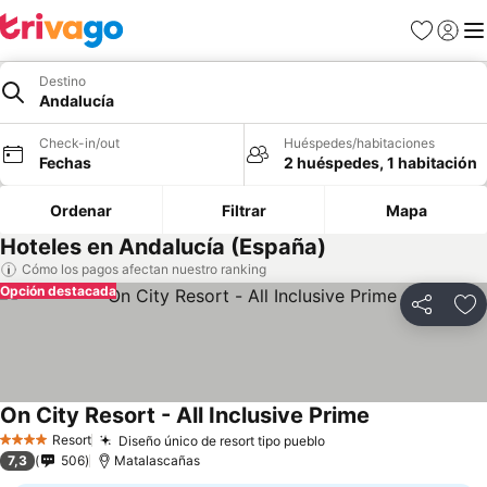
Favoritos
Iniciar 
Me
Destino
Andalucía
Check-in/out
Huéspedes/habitaciones
Fechas
2 huéspedes, 1 habitación
Ordenar
Filtrar
Mapa
Hoteles en Andalucía (España)
Cómo los pagos afectan nuestro ranking
Opción destacada
Compartir
Ag
On City Resort - All Inclusive Prime
Resort
Diseño único de resort tipo pueblo
4 Estrellas
7,3
506
Matalascañas