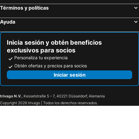
Hoteles en Sanlúcar de Barrameda
Hoteles en Écija
Términos y políticas
Hoteles en Punta Umbría
Hoteles en La Carlota
Ayuda
Hoteles en San Juan de Aznalfarache
Hoteles en Manilva
Hoteles en Turre
Hoteles en Antequera
Inicia sesión y obtén beneficios
exclusivos para socios
Personaliza tu experiencia
Obtén ofertas y precios para socios
Iniciar sesión
trivago N.V.
, Kesselstraße 5 – 7, 40221 Düsseldorf, Alemania
Copyright 2026 trivago | Todos los derechos reservados.