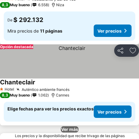
4 Estrellas
8,3
Muy bueno
6.558
Niza
$ 292.132
De
Mira precios de
11 páginas
Ver precios
Opción destacada
Compartir
Ag
Chanteclair
Hotel
Auténtico ambiente francés
1 Estrellas
8,3
Muy bueno
1.062
Cannes
Elige fechas para ver los precios exactos
Ver precios
Ver más
Los precios y la disponibilidad que recibe trivago de las páginas