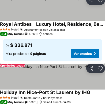
Compartir
Ag
Royal Antibes - Luxury Hotel, Résidence, Beach & Spa
Hotel
Apartamentos con vistas al mar
4 Estrellas
8,4
Muy bueno
4.268
Antibes
$ 336.871
De
Mira precios de
9 páginas
Ver precios
Opción destacada
Compartir
Ag
Holiday Inn Nice-Port St Laurent by IHG
Hotel
Restaurante y bar Playamesa
4 Estrellas
8,4
Muy bueno
5.370
Saint-Laurent-du-Var