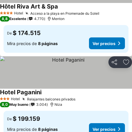
Hôtel Riva Art & Spa
Hotel
Acceso a la playa en Promenade du Soleil
4 Estrellas
8,8
Excelente
4.770
Menton
$ 174.515
De
Mira precios de
8 páginas
Ver precios
Compartir
Ag
Hotel Paganini
Hotel
Relajantes balcones privados
3 Estrellas
8,0
Muy bueno
3.004
Niza
$ 199.159
De
Mira precios de
8 páginas
Ver precios