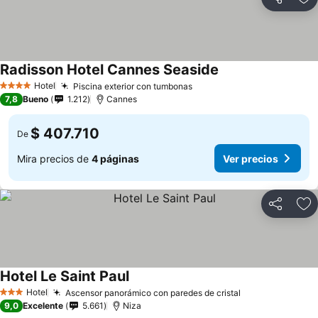
Compartir
Ag
Radisson Hotel Cannes Seaside
Hotel
Piscina exterior con tumbonas
4 Estrellas
7,8
Bueno
1.212
Cannes
$ 407.710
De
Mira precios de
4 páginas
Ver precios
Compartir
Ag
Hotel Le Saint Paul
Hotel
Ascensor panorámico con paredes de cristal
3 Estrellas
9,0
Excelente
5.661
Niza