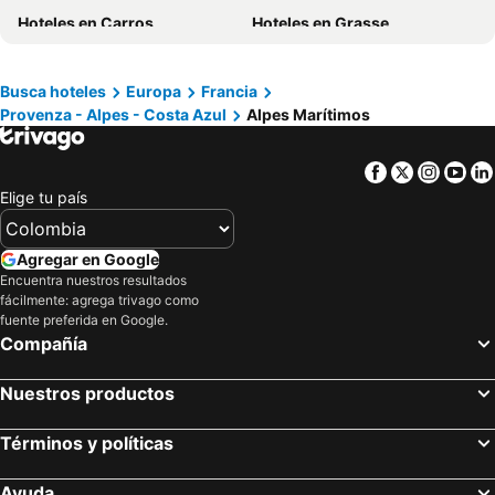
Hoteles en Jamaica
Hoteles en Amazonas
Hoteles en Carros
Hoteles en Grasse
Hoteles en Bahamas
Hoteles en España
Hoteles en Le Cannet
Hoteles en Sospel
Hoteles en Florida
Hoteles en Eje Cafetero
Hoteles en Saint-Martin-Vésubie
Hoteles en Mougins
Busca hoteles
Europa
Francia
Hoteles en Portugal
Provenza - Alpes - Costa Azul
Alpes Marítimos
Hoteles en Vence
Hoteles en Serre Chevalier
Hoteles en Vars
Facebook
Twitter
Insta
Yo
Elige tu país
Agregar en Google
Encuentra nuestros resultados
fácilmente: agrega trivago como
fuente preferida en Google.
Compañía
Nuestros productos
Términos y políticas
Ayuda