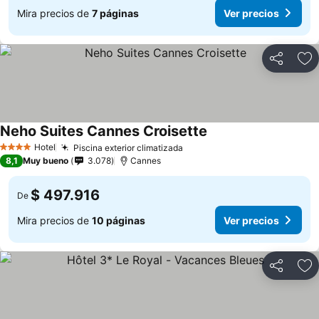
Mira precios de
7 páginas
Ver precios
Compartir
Ag
Neho Suites Cannes Croisette
Hotel
Piscina exterior climatizada
4 Estrellas
8,1
Muy bueno
3.078
Cannes
$ 497.916
De
Mira precios de
10 páginas
Ver precios
Compartir
Ag