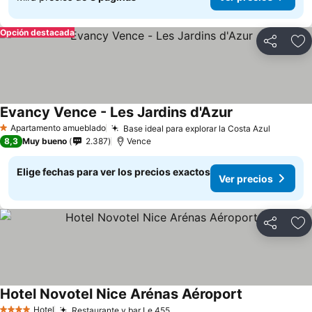
Opción destacada
Compartir
Ag
Evancy Vence - Les Jardins d'Azur
Apartamento amueblado
Base ideal para explorar la Costa Azul
1 Estrellas
8,3
Muy bueno
2.387
Vence
Elige fechas para ver los precios exactos
Ver precios
Compartir
Ag
Hotel Novotel Nice Arénas Aéroport
Hotel
Restaurante y bar Le 455