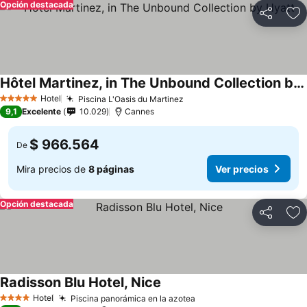
Opción destacada
Compartir
Ag
Hôtel Martinez, in The Unbound Collection by Hyatt
Hotel
Piscina L'Oasis du Martinez
5 Estrellas
9,1
Excelente
10.029
Cannes
$ 966.564
De
Mira precios de
8 páginas
Ver precios
Opción destacada
Compartir
Ag
Radisson Blu Hotel, Nice
Hotel
Piscina panorámica en la azotea
4 Estrellas