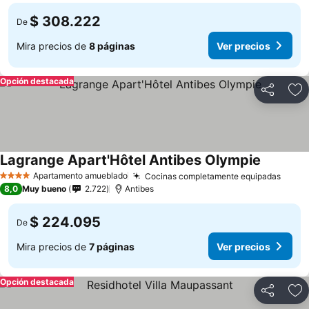
$ 308.222
De
Mira precios de
8 páginas
Ver precios
Opción destacada
Compartir
Ag
Lagrange Apart'Hôtel Antibes Olympie
Apartamento amueblado
Cocinas completamente equipadas
4 Estrellas
8,0
Muy bueno
2.722
Antibes
$ 224.095
De
Mira precios de
7 páginas
Ver precios
Opción destacada
Compartir
Ag