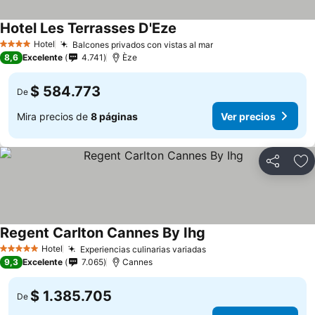
Hotel Les Terrasses D'Eze
Hotel
Balcones privados con vistas al mar
4 Estrellas
8,6
Excelente
4.741
Èze
$ 584.773
De
Mira precios de
8 páginas
Ver precios
Compartir
Ag
Regent Carlton Cannes By Ihg
Hotel
Experiencias culinarias variadas
5 Estrellas
9,3
Excelente
7.065
Cannes
$ 1.385.705
De