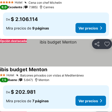
Hotel
Cena con chef Michelin
5 Estrellas
9,0
Excelente
7.985
Cannes
$ 2.106.114
De
Mira precios de
9 páginas
Ver precios
Opción destacada
Compartir
Ag
ibis budget Menton
Hotel
Balcones privados con vistas al Mediterráneo
2 Estrellas
7,5
Bueno
5.647
Menton
$ 202.981
De
Mira precios de
7 páginas
Ver precios