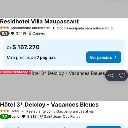
Residhotel Villa Maupassant
Apartamento amueblado
Cocina equipada para autoservicio
3 Estrellas
6,3
3.149
Cannes
$ 167.270
De
Mira precios de
7 páginas
Ver precios
Opción destacada
Compartir
Ag
Hôtel 3* Delcloy - Vacances Bleues
Hotel
Restaurante con vistas panorámicas al mar
3 Estrellas
7,7
Bueno
3.312
Saint Jean-Cap Ferrat