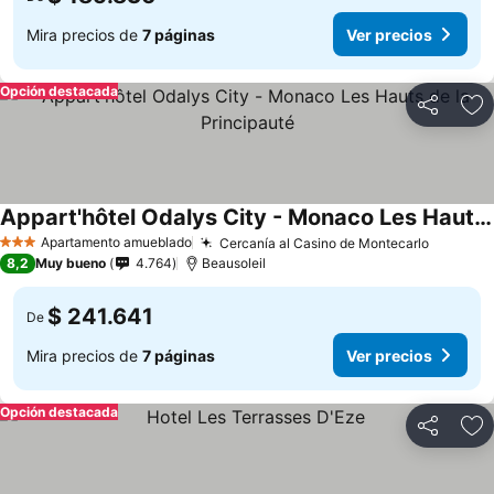
Mira precios de
7 páginas
Ver precios
Opción destacada
Compartir
Ag
Appart'hôtel Odalys City - Monaco Les Hauts de la Principauté
Apartamento amueblado
Cercanía al Casino de Montecarlo
3 Estrellas
8,2
Muy bueno
4.764
Beausoleil
$ 241.641
De
Mira precios de
7 páginas
Ver precios
Opción destacada
Compartir
Ag