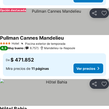
Opción destacada
Compartir
Ag
Pullman Cannes Mandelieu
Hotel
Piscina exterior de temporada
4 Estrellas
8,3
Muy bueno
6.757
Mandelieu-la-Napoule
$ 471.852
De
Mira precios de
11 páginas
Ver precios
Compartir
Ag
Hôtel Bahia