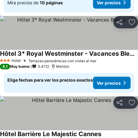
Mira precios de
10 páginas
Ver precios
Compartir
Ag
Hôtel 3* Royal Westminster - Vacances Bleues
Hotel
Terrazas panorámicas con vistas al mar
3 Estrellas
8,1
Muy bueno
5.472
Menton
Elige fechas para ver los precios exactos
Ver precios
Compartir
Ag
Hôtel Barrière Le Majestic Cannes