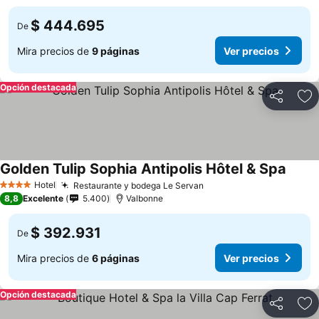
$ 444.695
De
Mira precios de
9 páginas
Ver precios
Opción destacada
Compartir
Ag
Golden Tulip Sophia Antipolis Hôtel & Spa
Hotel
Restaurante y bodega Le Servan
4 Estrellas
8,8
Excelente
5.400
Valbonne
$ 392.931
De
Mira precios de
6 páginas
Ver precios
Opción destacada
Compartir
Ag