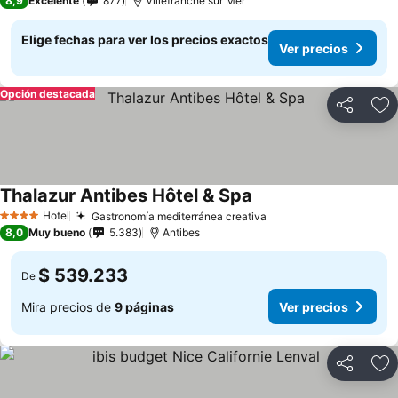
8,9
Excelente
877
Villefranche sur Mer
Elige fechas para ver los precios exactos
Ver precios
Opción destacada
Compartir
Ag
Thalazur Antibes Hôtel & Spa
Hotel
Gastronomía mediterránea creativa
4 Estrellas
8,0
Muy bueno
5.383
Antibes
$ 539.233
De
Mira precios de
9 páginas
Ver precios
Compartir
Ag