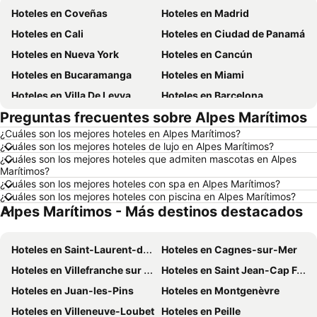
Hoteles en Coveñas
Hoteles en Madrid
Hoteles en Cali
Hoteles en Ciudad de Panamá
Hoteles en Nueva York
Hoteles en Cancún
Hoteles en Bucaramanga
Hoteles en Miami
Hoteles en Villa De Leyva
Hoteles en Barcelona
Preguntas frecuentes sobre Alpes Marítimos
Hoteles en Melgar
Hoteles en París
¿Cuáles son los mejores hoteles en Alpes Marítimos?
Hoteles en Roma
Hoteles en Ciudad de México
¿Cuáles son los mejores hoteles de lujo en Alpes Marítimos?
Hoteles en Pereira
Hoteles en Orlando
¿Cuáles son los mejores hoteles que admiten mascotas en Alpes
Marítimos?
Hoteles en Villavicencio
Hoteles en Río de Janeiro
¿Cuáles son los mejores hoteles con spa en Alpes Marítimos?
¿Cuáles son los mejores hoteles con piscina en Alpes Marítimos?
Hoteles en Girardot
Hoteles en República Dominicana
Alpes Marítimos - Más destinos destacados
Hoteles en Santiago de Chile
Hoteles en Madrid
Hoteles en Los Cabos
Hoteles en Colombia
Hoteles en Saint-Laurent-du-Var
Hoteles en Cagnes-sur-Mer
Hoteles en Isla Margarita
Hoteles en Riviera Maya
Hoteles en Villefranche sur Mer
Hoteles en Saint Jean-Cap Ferrat
Hoteles en Risaralda
Hoteles en EE. UU.
Hoteles en Juan-les-Pins
Hoteles en Montgenèvre
Hoteles en Quindío
Hoteles en Argentina
Hoteles en Villeneuve-Loubet
Hoteles en Peille