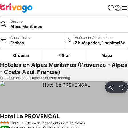
Favoritos
Iniciar 
Me
Destino
Alpes Marítimos
Check-in/out
Huéspedes/habitaciones
Fechas
2 huéspedes, 1 habitación
Ordenar
Filtrar
Mapa
Hoteles en Alpes Marítimos (Provenza - Alpes
- Costa Azul, Francia)
Cómo los pagos afectan nuestro ranking
Compartir
Ag
Hotel Le PROVENCAL
Hotel
Cerca del casco antiguo y las playas
3 Estrellas