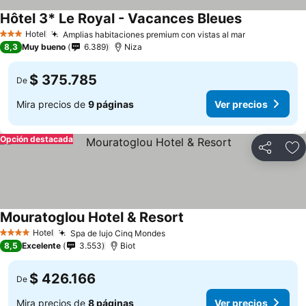
Hôtel 3* Le Royal - Vacances Bleues
Hotel
Amplias habitaciones premium con vistas al mar
3 Estrellas
8,3
Muy bueno
6.389
Niza
$ 375.785
De
Mira precios de
9 páginas
Ver precios
Opción destacada
Compartir
Ag
Mouratoglou Hotel & Resort
Hotel
Spa de lujo Cinq Mondes
4 Estrellas
8,5
Excelente
3.553
Biot
$ 426.166
De
Mira precios de
8 páginas
Ver precios