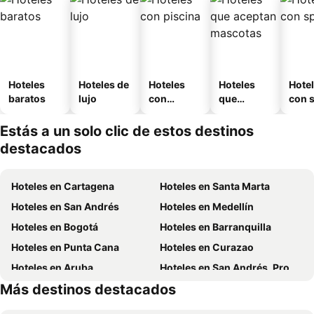
Hoteles
Hoteles de
Hoteles
Hoteles
Hote
baratos
lujo
con
que
con 
piscina
aceptan
mascotas
Estás a un solo clic de estos destinos
destacados
Hoteles en Cartagena
Hoteles en Santa Marta
Hoteles en San Andrés
Hoteles en Medellín
Hoteles en Bogotá
Hoteles en Barranquilla
Hoteles en Punta Cana
Hoteles en Curazao
Hoteles en Aruba
Hoteles en San Andrés, Providencia and Santa Catalina
Más destinos destacados
Hoteles en Cundinamarca
Hoteles en Panamá