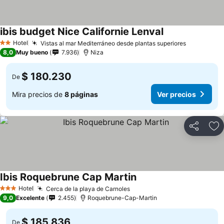
ibis budget Nice Californie Lenval
Hotel
Vistas al mar Mediterráneo desde plantas superiores
2 Estrellas
8,0
Muy bueno
7.936
Niza
$ 180.230
De
Mira precios de
8 páginas
Ver precios
Compartir
Ag
Ibis Roquebrune Cap Martin
Hotel
Cerca de la playa de Carnoles
3 Estrellas
9,0
Excelente
2.455
Roquebrune-Cap-Martin
$ 185.836
De