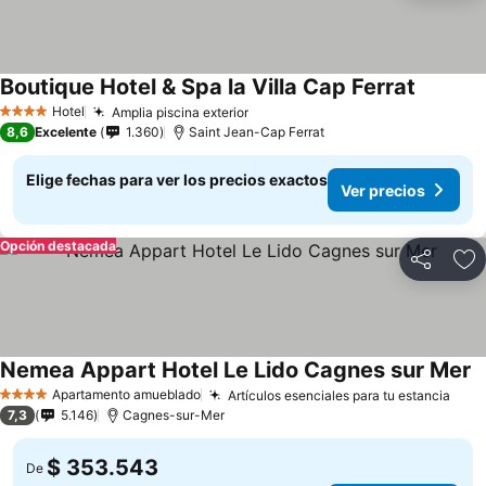
Boutique Hotel & Spa la Villa Cap Ferrat
Hotel
Amplia piscina exterior
4 Estrellas
8,6
Excelente
1.360
Saint Jean-Cap Ferrat
Elige fechas para ver los precios exactos
Ver precios
Opción destacada
Compartir
Ag
Nemea Appart Hotel Le Lido Cagnes sur Mer
Apartamento amueblado
Artículos esenciales para tu estancia
4 Estrellas
7,3
5.146
Cagnes-sur-Mer
$ 353.543
De