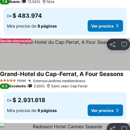
7,8
Bueno
12.543
Niza
$ 483.974
De
Mira precios de
8 páginas
Ver precios
Opción destacada
Compartir
Ag
Grand-Hotel du Cap-Ferrat, A Four Seasons
Hotel
Extensos jardines mediterráneos
5 Estrellas
9,5
Excelente
2.630
Saint Jean-Cap Ferrat
$ 2.931.618
De
Mira precios de
9 páginas
Ver precios