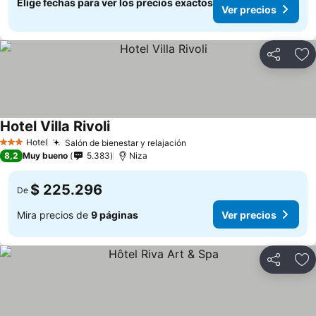
Elige fechas para ver los precios exactos
Ver precios
Compartir
Ag
Hotel Villa Rivoli
Hotel
Salón de bienestar y relajación
3 Estrellas
8,2
Muy bueno
5.383
Niza
$ 225.296
De
Mira precios de
9 páginas
Ver precios
Compartir
Ag