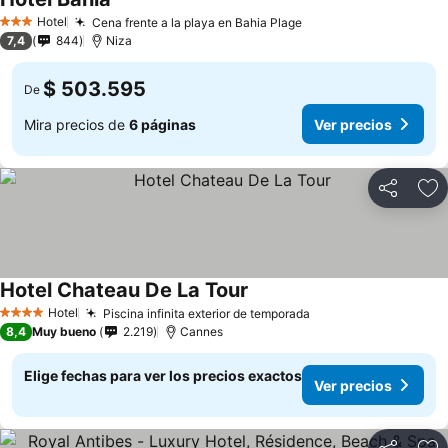
Hotel
Cena frente a la playa en Bahia Plage
3 Estrellas
7,4
844
Niza
$ 503.595
De
Mira precios de
6 páginas
Ver precios
Compartir
Ag
Hotel Chateau De La Tour
Hotel
Piscina infinita exterior de temporada
4 Estrellas
8,4
Muy bueno
2.219
Cannes
Elige fechas para ver los precios exactos
Ver precios