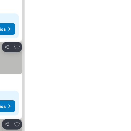
ios
Agregar a favoritos
Compartir
ios
Agregar a favoritos
Compartir