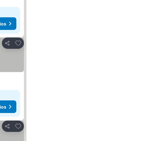
ios
Agregar a favoritos
Compartir
ios
Agregar a favoritos
Compartir