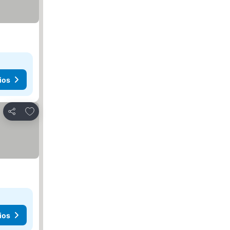
ios
Agregar a favoritos
Compartir
ios