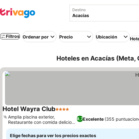
Destino
Filtros
Ordenar por
Precio
Ubicación
Hot
Hoteles en Acacías (Meta,
Hotel Wayra Club
4 Estrellas
Amplia piscina exterior,
Excelente
(355 puntuacion
8,7
Restaurante con comida deliciosa
y variada
Elige fechas para ver los precios exactos