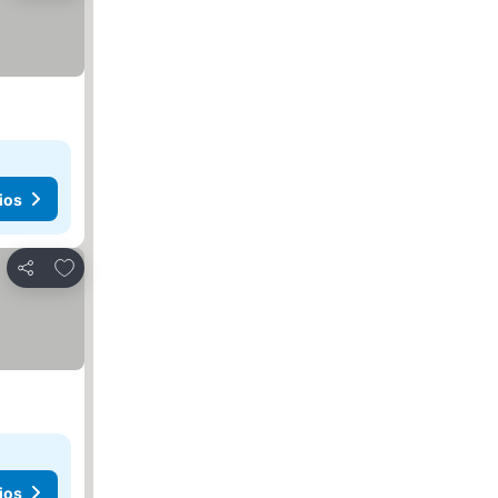
ios
Agregar a favoritos
Compartir
ios