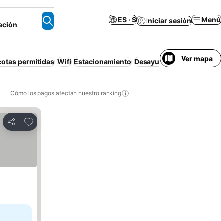
ES · $
Menú
Iniciar sesión
ación
Ver mapa
otas permitidas
Wifi
Estacionamiento
Desayuno incluido
Perso
Cómo los pagos afectan nuestro ranking
Agregar a favoritos
Compartir