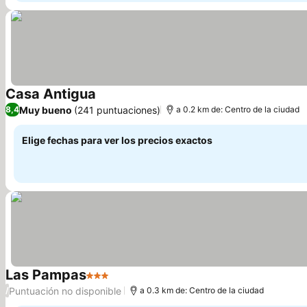
Casa Antigua
Muy bueno
(241 puntuaciones)
8,4
a 0.2 km de: Centro de la ciudad
Elige fechas para ver los precios exactos
Las Pampas
3 Estrellas
Puntuación no disponible
/
a 0.3 km de: Centro de la ciudad