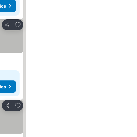
ios
Agregar a favoritos
Compartir
ios
Agregar a favoritos
Compartir