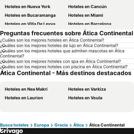
Hoteles en Nueva York
Hoteles en Cancún
Hoteles en Bucaramanga
Hoteles en Miami
Hoteles en Villa De Leyva
Hoteles en Barcelona
Preguntas frecuentes sobre Ática Continental
Hoteles en Melgar
Hoteles en París
¿Cuáles son los mejores hoteles en Ática Continental?
Hoteles en Roma
Hoteles en Ciudad de México
¿Cuáles son los mejores hoteles de lujo en Ática Continental?
Hoteles en Pereira
Hoteles en Orlando
¿Cuáles son los mejores hoteles que admiten mascotas en Ática
Continental?
Hoteles en Villavicencio
Hoteles en Río de Janeiro
¿Cuáles son los mejores hoteles con spa en Ática Continental?
¿Cuáles son los mejores hoteles con piscina en Ática Continental?
Hoteles en Girardot
Hoteles en Panamá
Ática Continental - Más destinos destacados
Hoteles en Santiago de Chile
Hoteles en Madrid
Hoteles en Los Cabos
Hoteles en Colombia
Hoteles en Nea Makri
Hoteles en Varkiza
Hoteles en Isla Margarita
Hoteles en Riviera Maya
Hoteles en Laurion
Hoteles en Voula
Hoteles en Risaralda
Hoteles en EE. UU.
Hoteles en Quindío
Hoteles en Argentina
Hoteles en Jamaica
Hoteles en Amazonas
Busca hoteles
Europa
Grecia
Ática
Ática Continental
Hoteles en Bahamas
Hoteles en España