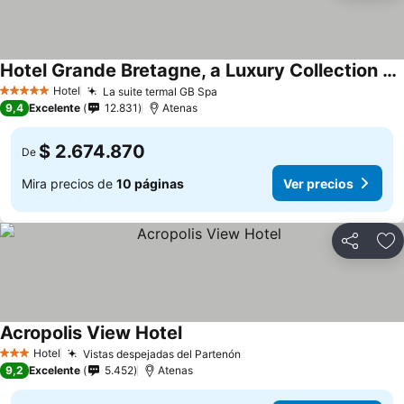
Hotel Grande Bretagne, a Luxury Collection Hotel, Athens
Ver precios
Hotel
La suite termal GB Spa
Ver precios
5 Estrellas
9,4
Excelente
12.831
Atenas
$ 2.674.870
De
Mira precios de
10 páginas
Ver precios
Compartir
Ag
Acropolis View Hotel
Ver precios
Hotel
Vistas despejadas del Partenón
Ver precios
3 Estrellas
9,2
Excelente
5.452
Atenas