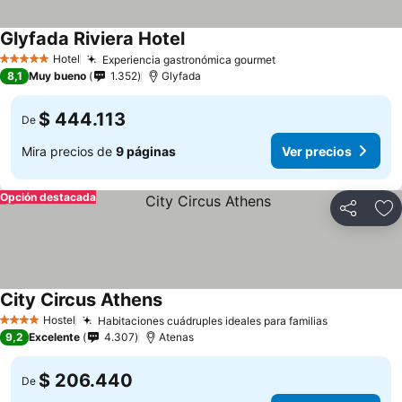
Glyfada Riviera Hotel
Ver precios
Hotel
Experiencia gastronómica gourmet
Ver precios
5 Estrellas
8,1
Muy bueno
1.352
Glyfada
$ 444.113
De
Mira precios de
9 páginas
Ver precios
Opción destacada
Compartir
Ag
City Circus Athens
Ver precios
Hostel
Habitaciones cuádruples ideales para familias
Ver precio
4 Estrellas
9,2
Excelente
4.307
Atenas
$ 206.440
De