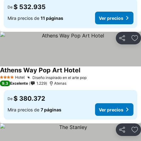
$ 532.935
De
Mira precios de
11 páginas
Ver precios
Compartir
Ag
Athens Way Pop Art Hotel
Ver precios
Hotel
Diseño inspirado en el arte pop
Ver precios
4 Estrellas
9,3
Excelente
1.229
Atenas
$ 380.372
De
Mira precios de
7 páginas
Ver precios
Compartir
Ag