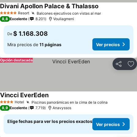
Divani Apollon Palace & Thalasso
Ver precios
Resort
Balcones ejecutivos con vistas al mar
Ver precios
5 Estrellas
8,8
Excelente
8.201
Vouliagmeni
$ 1.168.308
De
Mira precios de
11 páginas
Ver precios
Opción destacada
Compartir
Ag
Vincci EverEden
Ver precios
Hotel
Piscinas panorámicas en la cima de la colina
Ver precios
4 Estrellas
8,9
Excelente
7.719
Anavyssos
Elige fechas para ver los precios exactos
Ver precios