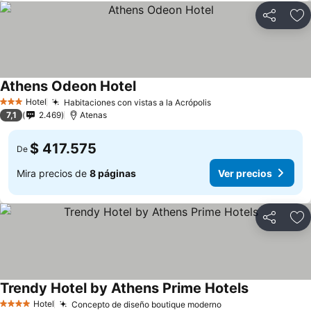
Compartir
Ag
Athens Odeon Hotel
Ver precios
Hotel
Habitaciones con vistas a la Acrópolis
Ver precios
3 Estrellas
7,1
2.469
Atenas
$ 417.575
De
Mira precios de
8 páginas
Ver precios
Compartir
Ag
Trendy Hotel by Athens Prime Hotels
Ver precios
Hotel
Concepto de diseño boutique moderno
Ver precios
4 Estrellas