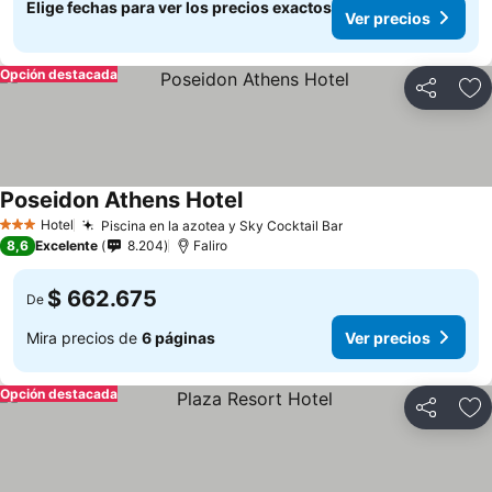
Elige fechas para ver los precios exactos
Ver precios
Opción destacada
Compartir
Ag
Poseidon Athens Hotel
Ver precios
Hotel
Piscina en la azotea y Sky Cocktail Bar
Ver precios
3 Estrellas
8,6
Excelente
8.204
Faliro
$ 662.675
De
Mira precios de
6 páginas
Ver precios
Opción destacada
Compartir
Ag