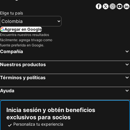
Hoteles en Florida
Hoteles en Eje Cafetero
Facebook
Twitter
Insta
Yo
Hoteles en Portugal
Elige tu país
Agregar en Google
Encuentra nuestros resultados
fácilmente: agrega trivago como
fuente preferida en Google.
Compañía
Nuestros productos
Términos y políticas
Ayuda
Inicia sesión y obtén beneficios
exclusivos para socios
Personaliza tu experiencia