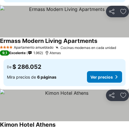
Compartir
Ag
Ermass Modern Living Apartments
Ver precios
Apartamento amueblado
Cocinas modernas en cada unidad
Ver p
4 Estrellas
9,1
Excelente
1.962
Atenas
$ 286.052
De
Mira precios de
6 páginas
Ver precios
Compartir
Ag
Kimon Hotel Athens
Ver precios