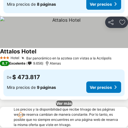
Mira precios de
8 páginas
Ver precios
Compartir
Ag
Attalos Hotel
Ver precios
Hotel
Bar panorámico en la azotea con vistas a la Acrópolis
Ver pre
3 Estrellas
8,7
Excelente
9.656
Atenas
$ 473.817
De
Mira precios de
9 páginas
Ver precios
Ver más
Los precios y la disponibilidad que recibe trivago de las páginas
web de reserva cambian de manera constante. Por lo tanto, es
posible que no siempre encuentres en una página web de reserva
la misma oferta que viste en trivago.