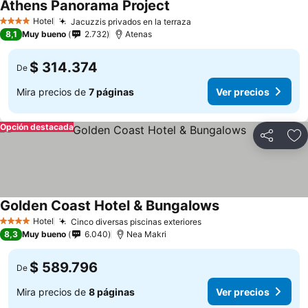
Athens Panorama Project
Ver precios
Hotel
Jacuzzis privados en la terraza
Ver precios
4 Estrellas
8,1
Muy bueno
2.732
Atenas
$ 314.374
De
Mira precios de
7 páginas
Ver precios
Opción destacada
Compartir
Ag
Golden Coast Hotel & Bungalows
Ver precios
Hotel
Cinco diversas piscinas exteriores
Ver precios
4 Estrellas
8,3
Muy bueno
6.040
Nea Makri
$ 589.796
De
Mira precios de
8 páginas
Ver precios