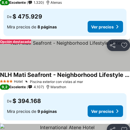
8,6
Excelente
1.320
Atenas
$ 475.929
De
Mira precios de
8 páginas
Ver precios
Opción destacada
Compartir
Ag
NLH Mati Seafront - Neighborhood Lifestyle Hotels
Ver precios
Hotel
Piscina exterior con vistas al mar
Ver precios
4 Estrellas
9,2
Excelente
4.107
Marathon
$ 394.168
De
Mira precios de
9 páginas
Ver precios