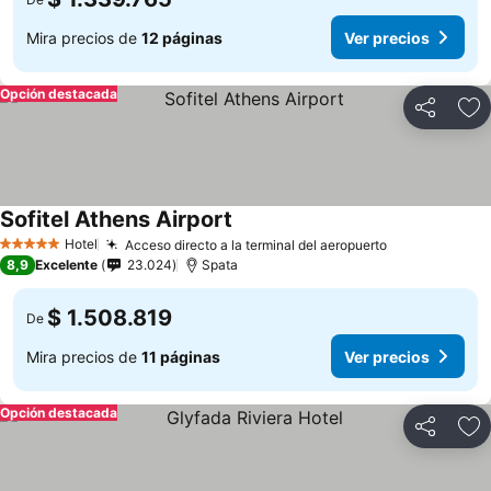
Mira precios de
12 páginas
Ver precios
Opción destacada
Compartir
Ag
Sofitel Athens Airport
Ver precios
Hotel
Acceso directo a la terminal del aeropuerto
Ver precios
5 Estrellas
8,9
Excelente
23.024
Spata
$ 1.508.819
De
Mira precios de
11 páginas
Ver precios
Opción destacada
Compartir
Ag