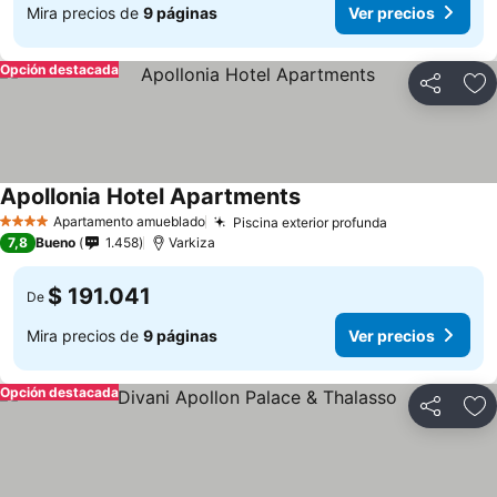
Mira precios de
9 páginas
Ver precios
Opción destacada
Compartir
Ag
Apollonia Hotel Apartments
Ver precios
Apartamento amueblado
Piscina exterior profunda
Ver precios
4 Estrellas
7,8
Bueno
1.458
Varkiza
$ 191.041
De
Mira precios de
9 páginas
Ver precios
Opción destacada
Compartir
Ag