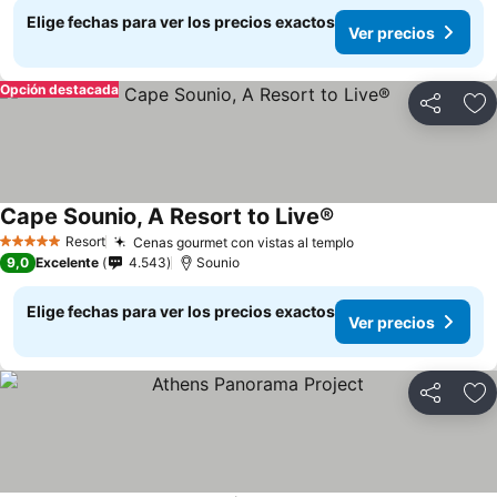
Elige fechas para ver los precios exactos
Ver precios
Opción destacada
Compartir
Ag
Cape Sounio, A Resort to Live®
Ver precios
Resort
Cenas gourmet con vistas al templo
Ver precios
5 Estrellas
9,0
Excelente
4.543
Sounio
Elige fechas para ver los precios exactos
Ver precios
Compartir
Ag