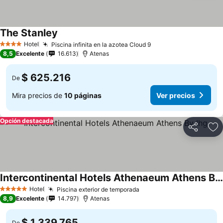
The Stanley
Ver precios
Hotel
Piscina infinita en la azotea Cloud 9
Ver precios
4 Estrellas
8,5
Excelente
16.613
Atenas
$ 625.216
De
Mira precios de
10 páginas
Ver precios
Opción destacada
Compartir
Ag
Intercontinental Hotels Athenaeum Athens By Ihg
Ver precios
Hotel
Piscina exterior de temporada
Ver precios
5 Estrellas
8,9
Excelente
14.797
Atenas
$ 1.339.765
De