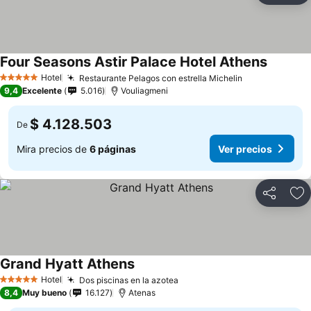
Four Seasons Astir Palace Hotel Athens
Ver prec
Hotel
Restaurante Pelagos con estrella Michelin
Ver precios
5 Estrellas
9,4
Excelente
5.016
Vouliagmeni
$ 4.128.503
De
Mira precios de
6 páginas
Ver precios
Compartir
Ag
Grand Hyatt Athens
Ver precios
Hotel
Dos piscinas en la azotea
Ver precios
5 Estrellas
8,4
Muy bueno
16.127
Atenas