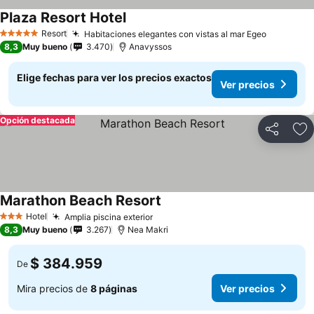
Plaza Resort Hotel
Ver precios
Resort
Habitaciones elegantes con vistas al mar Egeo
Ver prec
5 Estrellas
8,3
Muy bueno
3.470
Anavyssos
Elige fechas para ver los precios exactos
Ver precios
Opción destacada
Compartir
Ag
Marathon Beach Resort
Ver precios
Hotel
Amplia piscina exterior
Ver precios
3 Estrellas
8,3
Muy bueno
3.267
Nea Makri
$ 384.959
De
Mira precios de
8 páginas
Ver precios