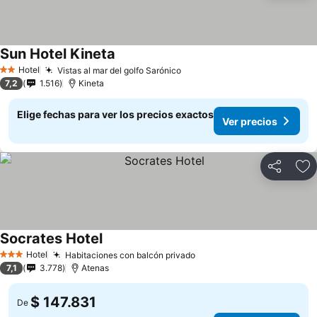
Sun Hotel Kineta
Ver precios
Hotel
Vistas al mar del golfo Sarónico
Ver precios
2 Estrellas
7,2
1.516
Kineta
Elige fechas para ver los precios exactos
Ver precios
Compartir
Ag
Socrates Hotel
Ver precios
Hotel
Habitaciones con balcón privado
Ver precios
3 Estrellas
7,1
3.778
Atenas
$ 147.831
De