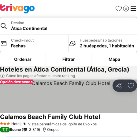
Favoritos
Iniciar 
Me
Destino
Ática Continental
Check-in/out
Huéspedes/habitaciones
Fechas
2 huéspedes, 1 habitación
Ordenar
Filtrar
Mapa
Hoteles en Ática Continental (Ática, Grecia)
Cómo los pagos afectan nuestro ranking
Opción destacada
Compartir
Ag
Calamos Beach Family Club Hotel
Ver precios
Hotel
Vistas panorámicas del golfo de Evoikos
Ver precios
3 Estrellas
7,7
Bueno
3.319
Oropos