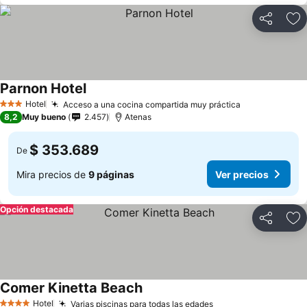
Compartir
Ag
Parnon Hotel
Ver precios
Hotel
Acceso a una cocina compartida muy práctica
Ver precios
3 Estrellas
8,2
Muy bueno
2.457
Atenas
$ 353.689
De
Mira precios de
9 páginas
Ver precios
Opción destacada
Compartir
Ag
Comer Kinetta Beach
Ver precios
Hotel
Varias piscinas para todas las edades
Ver precios