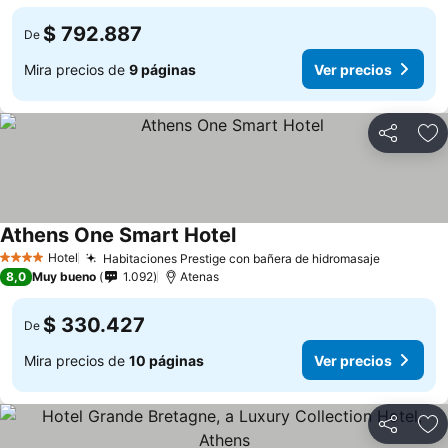
$ 792.887
De
Mira precios de
9 páginas
Ver precios
Compartir
Ag
Athens One Smart Hotel
Ver precios
Hotel
Habitaciones Prestige con bañera de hidromasaje
Ver prec
4 Estrellas
8,0
Muy bueno
1.092
Atenas
$ 330.427
De
Mira precios de
10 páginas
Ver precios
Compartir
Ag