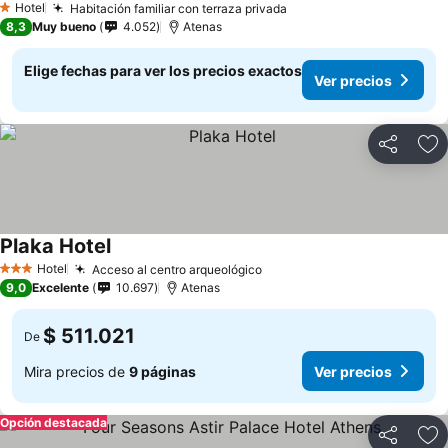
Hotel
Habitación familiar con terraza privada
Ver precios
1 Estrellas
8,3
Muy bueno
4.052
Atenas
Elige fechas para ver los precios exactos
Ver precios
Compartir
Ag
Plaka Hotel
Ver precios
Hotel
Acceso al centro arqueológico
Ver precios
3 Estrellas
9,0
Excelente
10.697
Atenas
$ 511.021
De
Mira precios de
9 páginas
Ver precios
Opción destacada
Compartir
Ag