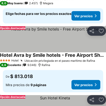
4 Estrellas
8,0
Muy bueno
2.457
Megara
Elige fechas para ver los precios exactos
Ver precios
Opción destacada
Compartir
Ag
Hotel Avra by Smile hotels - Free Airport Shuttle
Ver precios
Hotel
Ubicación privilegiada en el paseo marítimo de Rafina
Ver pr
4 Estrellas
8,6
Excelente
9.046
Rafina
$ 813.018
De
Mira precios de
9 páginas
Ver precios
Opción destacada
Compartir
Ag