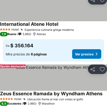
Compartir
Ag
International Atene Hotel
Ver precios
Hotel
Experiencia culinaria griega moderna
Ver precios
4 Estrellas
7,9
Bueno
5.882
Atenas
$ 356.164
De
Mira precios de
6 páginas
Ver precios
Opción destacada
Compartir
Ag
Zeus Essence Ramada by Wyndham Athens
Ve
Hotel
Ubicación frente al mar con vistas al golfo
Ver precios
5 Estrellas
8,5
Excelente
2.960
Marathon