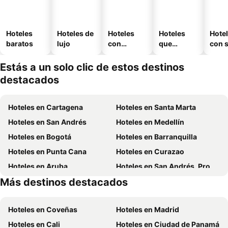
Hoteles
Hoteles de
Hoteles
Hoteles
Hote
baratos
lujo
con
que
con 
piscina
aceptan
mascotas
Estás a un solo clic de estos destinos
destacados
Hoteles en Cartagena
Hoteles en Santa Marta
Hoteles en San Andrés
Hoteles en Medellín
Hoteles en Bogotá
Hoteles en Barranquilla
Hoteles en Punta Cana
Hoteles en Curazao
Hoteles en Aruba
Hoteles en San Andrés, Providencia and Santa Catalina
Más destinos destacados
Hoteles en Cundinamarca
Hoteles en República Dominicana
Hoteles en Coveñas
Hoteles en Madrid
Hoteles en Cali
Hoteles en Ciudad de Panamá