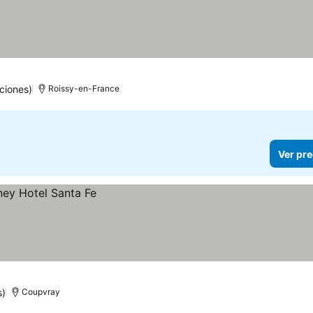
ciones)
Roissy-en-France
Ver pre
s)
Coupvray