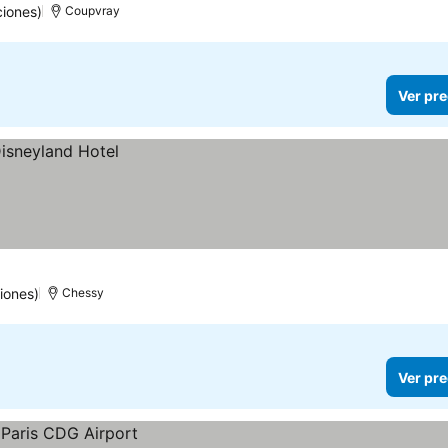
ciones)
Coupvray
Ver pre
iones)
Chessy
Ver pre