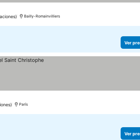
aciones)
Bailly-Romainvilliers
Ver pre
iones)
París
Ver pre