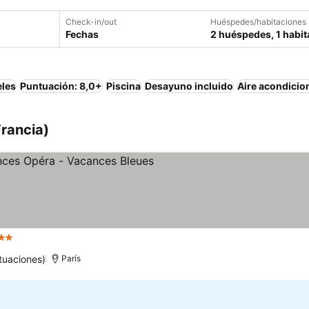
Check-in/out
Huéspedes/habitaciones
Fechas
2 huéspedes, 1 habit
eles
Puntuación: 8,0+
Piscina
Desayuno incluido
Aire acondici
Francia)
Estrellas
tuaciones)
París