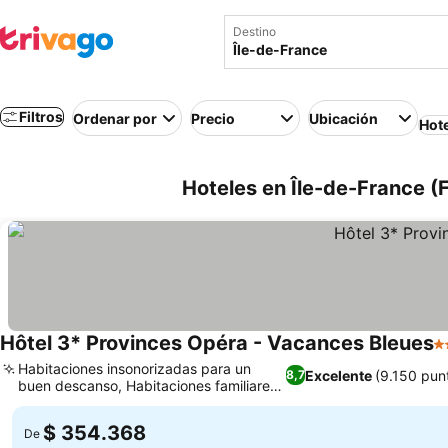
Destino
Filtros
Ordenar por
Precio
Ubicación
Hot
Hoteles en Île-de-France (
Hôtel 3* Provinces Opéra - Vacances Bleues
3 
Habitaciones insonorizadas para un
Excelente
(9.150 pun
8,7
buen descanso, Habitaciones familiares
muy amplias
$ 354.368
De