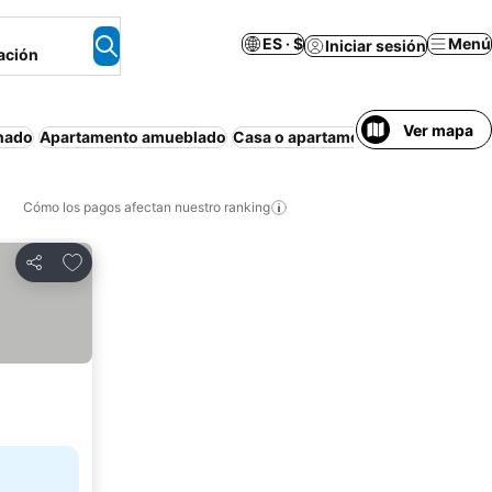
ES · $
Menú
Iniciar sesión
ación
Ver mapa
onado
Apartamento amueblado
Casa o apartamento entero
Estac
Cómo los pagos afectan nuestro ranking
Agregar a favoritos
Compartir