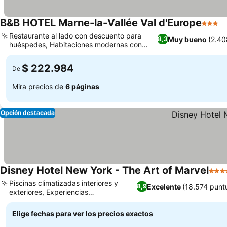
B&B HOTEL Marne-la-Vallée Val d'Europe
3 Estre
Restaurante al lado con descuento para
Muy bueno
(2.40
8,3
huéspedes, Habitaciones modernas con
ropa de cama de calidad
$ 222.984
De
Mira precios de
6 páginas
Opción destacada
Disney Hotel New York - The Art of Marvel
4 Est
Piscinas climatizadas interiores y
Excelente
(18.574 punt
8,9
exteriores, Experiencias
gastronómicas temáticas
Elige fechas para ver los precios exactos