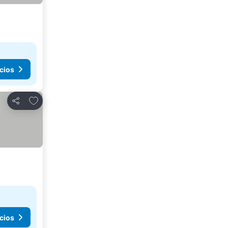
cios
Agregar a favoritos
Compartir
cios