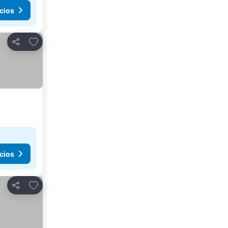
cios
Agregar a favoritos
Compartir
cios
Agregar a favoritos
Compartir