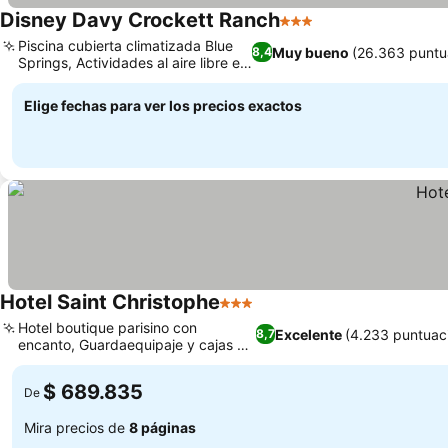
Disney Davy Crockett Ranch
3 Estrellas
Piscina cubierta climatizada Blue
Muy bueno
(26.363 puntu
8,4
Springs, Actividades al aire libre en
el hotel
Elige fechas para ver los precios exactos
Hotel Saint Christophe
3 Estrellas
Hotel boutique parisino con
Excelente
(4.233 puntuac
8,7
encanto, Guardaequipaje y cajas de
seguridad
$ 689.835
De
Mira precios de
8 páginas