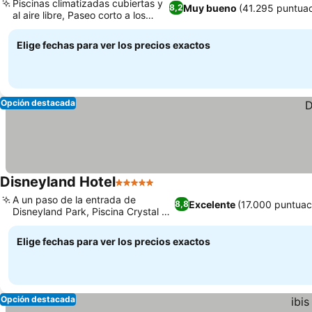
Piscinas climatizadas cubiertas y
Muy bueno
(41.295 puntua
8,2
al aire libre, Paseo corto a los
parques
Elige fechas para ver los precios exactos
Opción destacada
Disneyland Hotel
5 Estrellas
A un paso de la entrada de
Excelente
(17.000 puntuac
8,8
Disneyland Park, Piscina Crystal y
Clarins Spa
Elige fechas para ver los precios exactos
Opción destacada