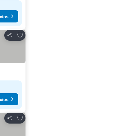
cios
Agregar a favoritos
Compartir
cios
Agregar a favoritos
Compartir