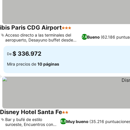
ibis Paris CDG Airport
3 Estrellas
Acceso directo a las terminales del
Bueno
(62.186 puntua
7,8
aeropuerto, Desayuno buffet desde
primera hora
$ 336.972
De
Mira precios de
10 páginas
Disney Hotel Santa Fe
2 Estrellas
Bar y bufé de estilo
Muy bueno
(35.216 puntuacione
8,0
suroeste, Encuentros con
personajes