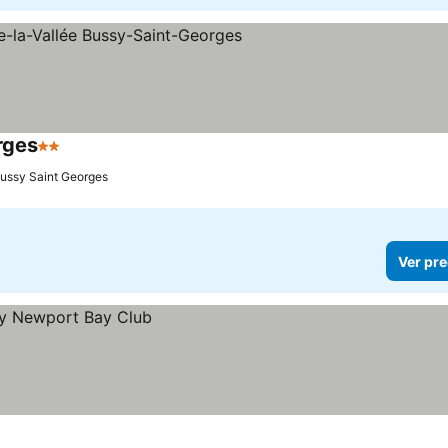
rges
2 Estrellas
ussy Saint Georges
Ver pre