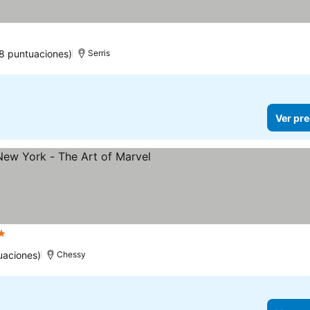
llas
8 puntuaciones)
Serris
Ver pre
rellas
uaciones)
Chessy