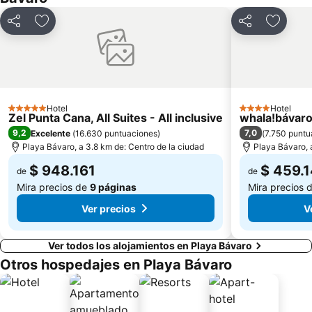
Compartir
Agregar a favoritos
Compartir
Agregar
Hotel
Hotel
5 Estrellas
4 Estrellas
Zel Punta Cana, All Suites - All inclusive
whala!bávar
9,2
7,0
Excelente
(
16.630 puntuaciones
)
(
7.750 puntu
Playa Bávaro, a 3.8 km de: Centro de la ciudad
Playa Bávaro, 
$ 948.161
$ 459.
de
de
Mira precios de
9 páginas
Mira precios 
Ver precios
V
Ver todos los alojamientos en Playa Bávaro
Otros hospedajes en Playa Bávaro