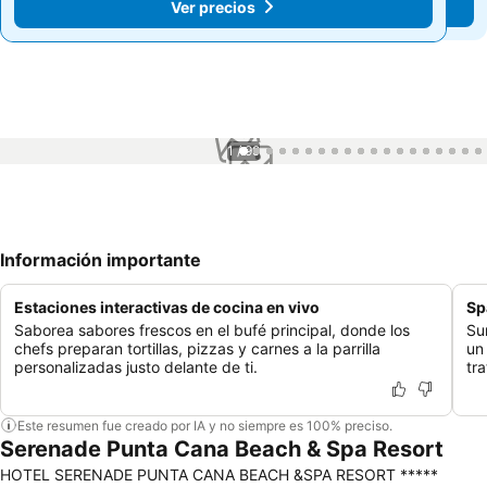
Ver precios
Ver precios
1 / 99
Información importante
Estaciones interactivas de cocina en vivo
Sp
Saborea sabores frescos en el bufé principal, donde los
Su
chefs preparan tortillas, pizzas y carnes a la parrilla
un
personalizadas justo delante de ti.
tr
Este resumen fue creado por IA y no siempre es 100% preciso.
Serenade Punta Cana Beach & Spa Resort
HOTEL SERENADE PUNTA CANA BEACH &SPA RESORT *****