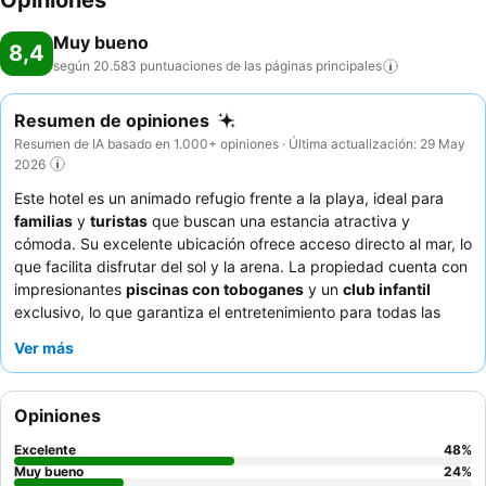
Opiniones
Muy bueno
8,4
según 20.583 puntuaciones de las páginas
principales
Resumen de opiniones
Resumen de IA basado en 1.000+ opiniones · Última actualización: 29 May
2026
Este hotel es un animado refugio frente a la playa, ideal para
familias
y
turistas
que buscan una estancia atractiva y
cómoda. Su excelente ubicación ofrece acceso directo al mar, lo
que facilita disfrutar del sol y la arena. La propiedad cuenta con
impresionantes
piscinas con toboganes
y un
club infantil
exclusivo, lo que garantiza el entretenimiento para todas las
edades. Los huéspedes elogian constantemente al atento y
Ver más
amable personal, y las diversas opciones gastronómicas,
especialmente los
restaurantes a la carta italianos y
japoneses
, reciben altas calificaciones. Para una experiencia
Opiniones
verdaderamente relajante, considere reservar una habitación en
un piso superior para disfrutar de un entorno potencialmente
Excelente
48
%
más tranquilo y mejores vistas.
Muy bueno
24
%