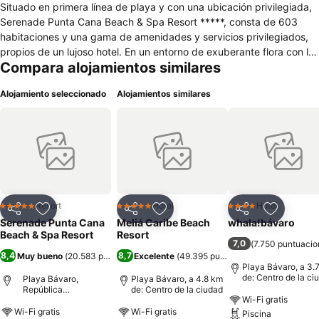
Situado en primera línea de playa y con una ubicación privilegiada,
Serenade Punta Cana Beach & Spa Resort *****, consta de 603
habitaciones y una gama de amenidades y servicios privilegiados,
propios de un lujoso hotel. En un entorno de exuberante flora con la
Compara alojamientos similares
que fue bendecida la República Dominicana, se vive la mágica
experiencia de suaves brisas, de blanca arena y la inigualable y
Alojamiento seleccionado
Alojamientos similares
espectacular playa de Punta Cana. Idóneo para disfrutar de un
entorno privilegiado, donde además, podrá degustar una exquisita
oferta gastronómica, hacer compras, y deleitarse con
espectaculares shows a ritmo caribeño. Le esperamos a usted y
toda su familia en Serenade Punta Cana, un resort en primera línea
de la playa Cabeza de Toro.
Resort
Hotel
Hotel
5 Estrellas
5 Estrellas
4 Estrellas
Compartir
Agregar a favoritos
Compartir
Agregar a favoritos
Compartir
Agregar 
Serenade Punta Cana
Meliá Caribe Beach
whala!bávaro
Beach & Spa Resort
Resort
7,0
(
7.750 puntuacio
8,4
8,7
Muy bueno
(
20.583 puntuaciones
Excelente
)
(
49.395 puntuaciones
)
Playa Bávaro, a 3.
de: Centro de la ci
Playa Bávaro,
Playa Bávaro, a 4.8 km
República
de: Centro de la ciudad
Wi-Fi gratis
Dominicana
Wi-Fi gratis
Wi-Fi gratis
Piscina