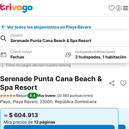
Favoritos
Iniciar 
Me
Ver todos los alojamientos en Playa Bávaro
Destino
Serenade Punta Cana Beach & Spa Resort
Check-in/out
Huéspedes/habitaciones
Fechas
2 huéspedes, 1 habitación
Cómo los pagos afectan nuestro ranking
Serenade Punta Cana Beach &
Spa Resort
Compartir
Ag
Resort
8,4
Muy bueno
(
20.583 puntuaciones
)
5 Estrellas
Playa, Playa Bávaro, 23000, República Dominicana
$ 604.913
$ 604.913
de
de
Mira precios de
12 páginas
Mira precios de
12 páginas