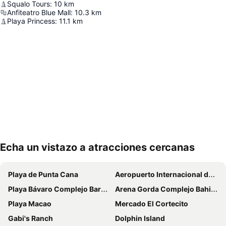
Squalo Tours
:
10
km
Anfiteatro Blue Mall
:
10.3
km
Playa Princess
:
11.1
km
Echa un vistazo a atracciones cercanas
Ampliar mapa
Playa de Punta Cana
Aeropuerto Internacional de Punta Cana
Playa Bávaro Complejo Barceló Bávaro
Arena Gorda Complejo Bahia Principe Bavaro
Playa Macao
Mercado El Cortecito
Gabi's Ranch
Dolphin Island