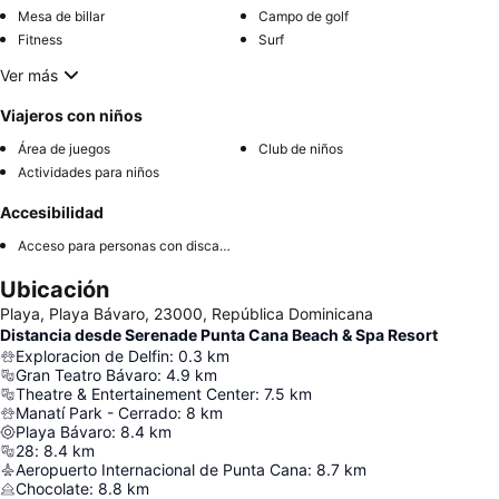
Mesa de billar
Campo de golf
Fitness
Surf
Ver más
Viajeros con niños
Área de juegos
Club de niños
Actividades para niños
Accesibilidad
Acceso para personas con discapacidad
Ubicación
Playa, Playa Bávaro, 23000, República Dominicana
Distancia desde Serenade Punta Cana Beach & Spa Resort
Exploracion de Delfin
:
0.3
km
Gran Teatro Bávaro
:
4.9
km
Theatre & Entertainement Center
:
7.5
km
Manatí Park - Cerrado
:
8
km
Playa Bávaro
:
8.4
km
28
:
8.4
km
Aeropuerto Internacional de Punta Cana
:
8.7
km
Chocolate
:
8.8
km