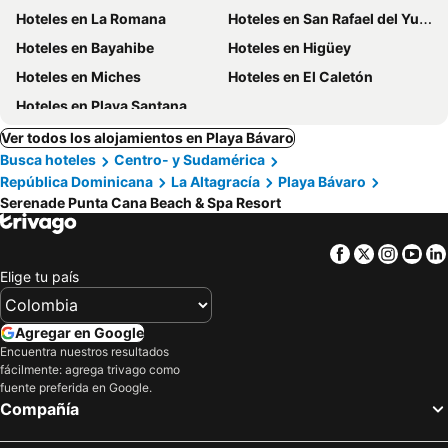
Hoteles en La Romana
Hoteles en San Rafael del Yuma
Hoteles en Bayahibe
Hoteles en Higüey
Hoteles en Miches
Hoteles en El Caletón
Hoteles en Playa Santana
Ver todos los alojamientos en Playa Bávaro
Busca hoteles
Centro- y Sudamérica
República Dominicana
La Altagracía
Playa Bávaro
Serenade Punta Cana Beach & Spa Resort
Facebook
Twitter
Insta
Yo
Elige tu país
Agregar en Google
Encuentra nuestros resultados
fácilmente: agrega trivago como
fuente preferida en Google.
Compañía